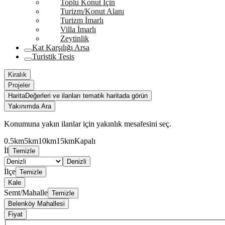
Toplu Konut İçin
Turizm/Konut Alanı
Turizm İmarlı
Villa İmarlı
Zeytinlik
Kat Karşılığı Arsa
Turistik Tesis
Kiralık
Projeler
Harita
Değerleri ve ilanları tematik haritada görün
Yakınımda Ara
Konumuna yakın ilanlar için yakınlık mesafesini seç.
0.5km
5km
10km
15km
Kapalı
İl
Temizle
Denizli
İlçe
Temizle
Kale
Semt/Mahalle
Temizle
Belenköy Mahallesi
Fiyat