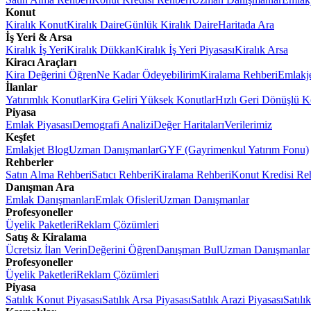
Konut
Kiralık Konut
Kiralık Daire
Günlük Kiralık Daire
Haritada Ara
İş Yeri & Arsa
Kiralık İş Yeri
Kiralık Dükkan
Kiralık İş Yeri Piyasası
Kiralık Arsa
Kiracı Araçları
Kira Değerini Öğren
Ne Kadar Ödeyebilirim
Kiralama Rehberi
Emlakj
İlanlar
Yatırımlık Konutlar
Kira Geliri Yüksek Konutlar
Hızlı Geri Dönüşlü K
Piyasa
Emlak Piyasası
Demografi Analizi
Değer Haritaları
Verilerimiz
Keşfet
Emlakjet Blog
Uzman Danışmanlar
GYF (Gayrimenkul Yatırım Fonu)
Rehberler
Satın Alma Rehberi
Satıcı Rehberi
Kiralama Rehberi
Konut Kredisi Re
Danışman Ara
Emlak Danışmanları
Emlak Ofisleri
Uzman Danışmanlar
Profesyoneller
Üyelik Paketleri
Reklam Çözümleri
Satış & Kiralama
Ücretsiz İlan Verin
Değerini Öğren
Danışman Bul
Uzman Danışmanlar
Profesyoneller
Üyelik Paketleri
Reklam Çözümleri
Piyasa
Satılık Konut Piyasası
Satılık Arsa Piyasası
Satılık Arazi Piyasası
Satılı