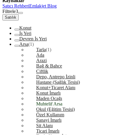
Kaynaklar
Satıcı Rehberi
Emlakjet Blog
Filtrele
3
Satılık
Konut
İş Yeri
Devren İş Yeri
Arsa
(1)
Tarla
(1)
Ada
Arazi
Bağ & Bahçe
Çiftlik
Depo, Antrepo İzinli
Hastane (Sağlık Tesisi)
Konut+Ticaret Alanı
Konut İmarlı
Maden Ocağı
Muhtelif Arsa
Okul (Eğitim Tesisi)
Özel Kullanım
Sanayi İmarlı
Sit Alanı
Ticari İmarlı