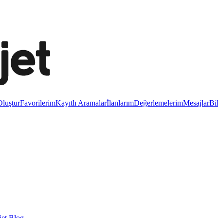
luştur
Favorilerim
Kayıtlı Aramalar
İlanlarım
Değerlemelerim
Mesajlar
Bi
et Blog