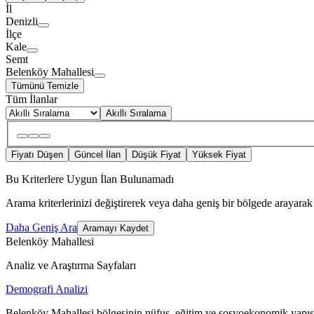
İl
Denizli
İlçe
Kale
Semt
Belenköy Mahallesi
Tümünü Temizle
Tüm İlanlar
Akıllı Sıralama
Fiyatı Düşen
Güncel İlan
Düşük Fiyat
Yüksek Fiyat
Bu Kriterlere Uygun İlan Bulunamadı
Arama kriterlerinizi değiştirerek veya daha geniş bir bölgede arayarak 
Daha Geniş Ara
Aramayı Kaydet
Belenköy Mahallesi
Analiz ve Araştırma Sayfaları
Demografi Analizi
Belenköy Mahallesi bölgesinin nüfus, eğitim ve sosyoekonomik yapısı