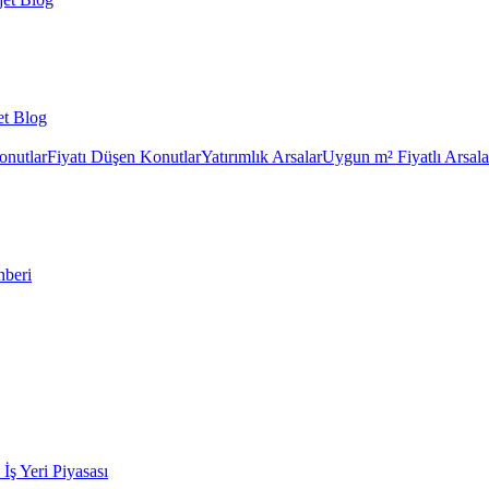
et Blog
onutlar
Fiyatı Düşen Konutlar
Yatırımlık Arsalar
Uygun m² Fiyatlı Arsala
hberi
k İş Yeri Piyasası