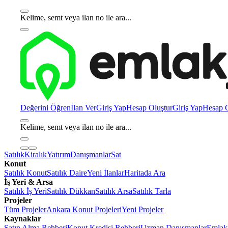
Kelime, semt veya ilan no ile ara...
Değerini Öğren
İlan Ver
Giriş Yap
Hesap Oluştur
Giriş Yap
Hesap O
Kelime, semt veya ilan no ile ara...
Satılık
Kiralık
Yatırım
Danışmanlar
Sat
Konut
Satılık Konut
Satılık Daire
Yeni İlanlar
Haritada Ara
İş Yeri & Arsa
Satılık İş Yeri
Satılık Dükkan
Satılık Arsa
Satılık Tarla
Projeler
Tüm Projeler
Ankara Konut Projeleri
Yeni Projeler
Kaynaklar
Satın Alma Rehberi
Konut Kredisi Rehberi
Uzman Danışmanlar
Emlakj