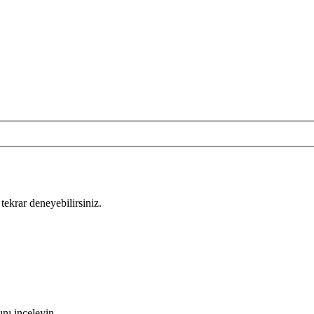
tekrar deneyebilirsiniz.
nı inceleyin