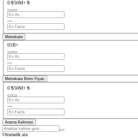
0 ₺
50M+ ₺
—
Metrekare
0
1B+
—
Metrekare Birim Fiyatı
0 ₺
50M+ ₺
—
Arama Kelimesi
Otomatik ara