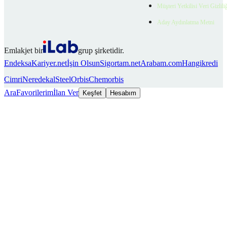
Müşteri Yetkilisi Veri Gizlili
Aday Aydınlatma Metni
Emlakjet bir
grup şirketidir.
Endeksa
Kariyer.net
İşin Olsun
Sigortam.net
Arabam.com
Hangikredi
Cimri
Neredekal
SteelOrbis
Chemorbis
Ara
Favorilerim
İlan Ver
Keşfet
Hesabım