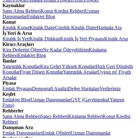
Kaynaklar
Satın Alma Rehberi
Konut Kredisi Rehberi
Uzman
Danışmanlar
Emlakjet Blog
Konut
Kiralık Konut
Kiralık Daire
Günlük Kiralık Daire
Haritada Ara
İş Yeri & Arsa
Kiralık İş Yeri
Kiralık Dükkan
Kiralık İş Yeri Piyasası
Kiralık Arsa
Kiracı Araçları
Kira Değerini Öğren
Ne Kadar Ödeyebilirim
Kiralama
Rehberi
Emlakjet Blog
İlanlar
Yatırımlık Konutlar
Kira Geliri Yüksek Konutlar
Hızlı Geri Dönüşlü
Konutlar
Fiyatı Düşen Konutlar
Yatırımlık Arsalar
Uygun m² Fiyatlı
Arsalar
Piyasa
Emlak Piyasası
Demografi Analizi
Değer Haritaları
Verilerimiz
Keşfet
Emlakjet Blog
Uzman Danışmanlar
GYF (Gayrimenkul Yatırım
Fonu)
Rehberler
Satın Alma Rehberi
Satıcı Rehberi
Kiralama Rehberi
Konut Kredisi
Rehberi
Danışman Ara
Emlak Danışmanları
Emlak Ofisleri
Uzman Danışmanlar