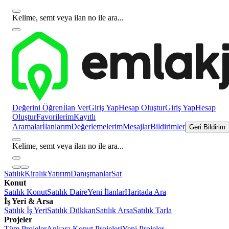
Kelime, semt veya ilan no ile ara...
Değerini Öğren
İlan Ver
Giriş Yap
Hesap Oluştur
Giriş Yap
Hesap
Oluştur
Favorilerim
Kayıtlı
Aramalar
İlanlarım
Değerlemelerim
Mesajlar
Bildirimler
Geri Bildirim
Kelime, semt veya ilan no ile ara...
Satılık
Kiralık
Yatırım
Danışmanlar
Sat
Konut
Satılık Konut
Satılık Daire
Yeni İlanlar
Haritada Ara
İş Yeri & Arsa
Satılık İş Yeri
Satılık Dükkan
Satılık Arsa
Satılık Tarla
Projeler
Tüm Projeler
Ankara Konut Projeleri
Yeni Projeler