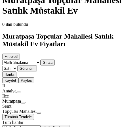
Satılık Müstakil Ev
0
ilan bulundu
Muratpaşa Topçular Mahallesi Satılık
Müstakil Ev Fiyatları
Filtrele
3
Sırala
Görünüm
Harita
Kaydet
Paylaş
İl
Antalya
İlçe
Muratpaşa
Semt
Topçular Mahallesi
Tümünü Temizle
Tüm İlanlar