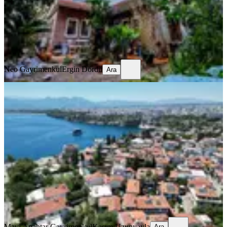
27.500.000 ₺
Neo Gayrimenkul
Ergin Dördü
Ara
Neo Gayrimenkul
Ergin Dördü
Ara
BALKONLU
Antalya Kaleiçi Eski Rus
Konsolosluğu Arkasında Mustakil Ev.
Muratpaşa, Haşimişcan Mahallesi
5+1
·
271 m²
·
21.01.2026
65.000.000 ₺
Mavi Anahtar Gayrimenkul
Kasım Uzunyayla
Ara
Mavi Anahtar Gayrimenkul
Kasım Uzunyayla
Ara