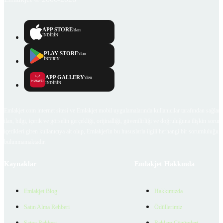
APP STORE
'dan
İNDİRİN
PLAY STORE
'dan
İNDİRİN
APP GALLERY
'den
İNDİRİN
Emlakjet.com internet sitesi ve Emlakjet mobil uygulamalarında kullanıcılar tarafından sağlana
ilan, bilgi, içerik ve görselin gerçekliği, orijinalliği, güvenilirliği ve doğruluğuna ilişkin soru
içerikleri giren kullanıcıya ait olup, Emlakjet'in bu hususlarla ilgili herhangi bir sorumluluğu
bulunmamaktadır.
Kaynaklar
Emlakjet Hakkında
Emlakjet Blog
Hakkımızda
Satın Alma Rehberi
Ödüllerimiz