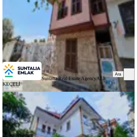
1+1
·
70 m²
·
21.07.2026
18.750.000 ₺
Suntalia Real Estate Agency
ALİ KEÇELİ
Ara
Ara
Suntalia Real Estate Agency
ALİ
KEÇELİ
BALKONLU
Kaleiçinde Bahçeli Müstakil Tarihi
Konak
Muratpaşa, Barbaros Mahallesi
4+1
·
260 m²
·
19.06.2026