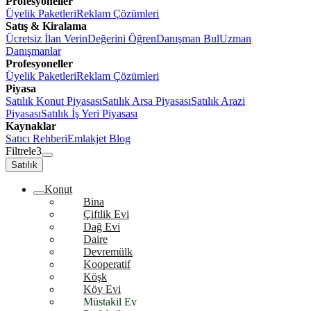
Profesyoneller
Üyelik Paketleri
Reklam Çözümleri
Satış & Kiralama
Ücretsiz İlan Verin
Değerini Öğren
Danışman Bul
Uzman
Danışmanlar
Profesyoneller
Üyelik Paketleri
Reklam Çözümleri
Piyasa
Satılık Konut Piyasası
Satılık Arsa Piyasası
Satılık Arazi
Piyasası
Satılık İş Yeri Piyasası
Kaynaklar
Satıcı Rehberi
Emlakjet Blog
Filtrele
3
Satılık
Konut
Bina
Çiftlik Evi
Dağ Evi
Daire
Devremülk
Kooperatif
Köşk
Köy Evi
Müstakil Ev