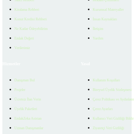
Satıcı Rehberi
Reklam Çözümleri
Kiralama Rehberi
Kurumsal Materyaller
Konut Kredisi Rehberi
İnsan Kaynakları
Ne Kadar Ödeyebilirim
İletişim
Emlak Değeri
Yardım
Verilerimiz
Hizmetler
Yasal
Danışman Bul
Kullanım Koşulları
Projeler
Bireysel Üyelik Sözleşmesi
Ücretsiz İlan Verin
Çerez Politikası ve Aydınlat
Üyelik Paketleri
Çerez Ayarları
EmlakZeka Asistan
Kullanıcı Veri Gizliliği Bildi
Uzman Danışmanlar
Ziyaretçi Veri Gizliliği