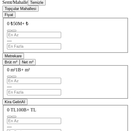
Semt/Mahalle
Temizle
Topçular Mahallesi
Fiyat
0 ₺
50M+ ₺
—
Metrekare
Brüt m²
Net m²
0 m²
1B+ m²
—
Kira Geliri
AI
0 TL
100B+ TL
—