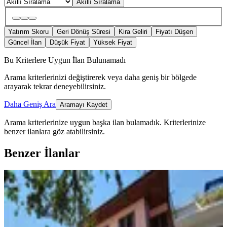
Akıllı Sıralama
Yatırım Skoru
Geri Dönüş Süresi
Kira Geliri
Fiyatı Düşen
Güncel İlan
Düşük Fiyat
Yüksek Fiyat
Bu Kriterlere Uygun İlan Bulunamadı
Arama kriterlerinizi değiştirerek veya daha geniş bir bölgede
arayarak tekrar deneyebilirsiniz.
Daha Geniş Ara
Aramayı Kaydet
Arama kriterlerinize uygun başka ilan bulamadık.
Kriterlerinize
benzer ilanlara göz atabilirsiniz.
Benzer İlanlar
Tarihi Kaleiçinde Müstakil 2 Katlı
Kısmi Yapılı Ev
Muratpaşa, Kılınçarslan Mahallesi