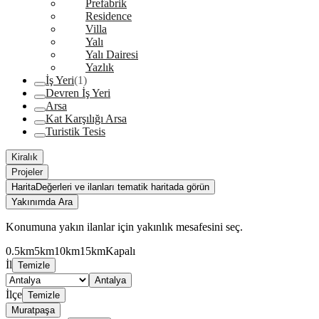
Prefabrik
Residence
Villa
Yalı
Yalı Dairesi
Yazlık
İş Yeri
(1)
Devren İş Yeri
Arsa
Kat Karşılığı Arsa
Turistik Tesis
Kiralık
Projeler
Harita
Değerleri ve ilanları tematik haritada görün
Yakınımda Ara
Konumuna yakın ilanlar için yakınlık mesafesini seç.
0.5km
5km
10km
15km
Kapalı
İl
Temizle
Antalya
İlçe
Temizle
Muratpaşa