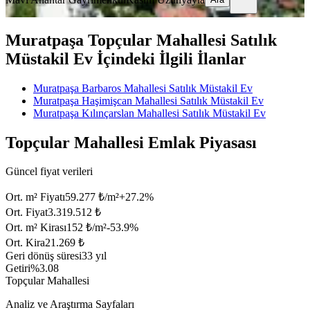
Muratpaşa Topçular Mahallesi Satılık
Müstakil Ev İçindeki İlgili İlanlar
Muratpaşa Barbaros Mahallesi Satılık Müstakil Ev
Muratpaşa Haşimişcan Mahallesi Satılık Müstakil Ev
Muratpaşa Kılınçarslan Mahallesi Satılık Müstakil Ev
Topçular Mahallesi Emlak Piyasası
Güncel fiyat verileri
Ort. m² Fiyatı
59.277 ₺/m²
+
27.2
%
Ort. Fiyat
3.319.512 ₺
Ort. m² Kirası
152 ₺/m²
-53.9
%
Ort. Kira
21.269 ₺
Geri dönüş süresi
33 yıl
Getiri
%3.08
Topçular Mahallesi
Analiz ve Araştırma Sayfaları