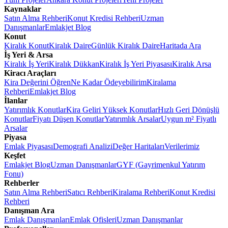
Kaynaklar
Satın Alma Rehberi
Konut Kredisi Rehberi
Uzman
Danışmanlar
Emlakjet Blog
Konut
Kiralık Konut
Kiralık Daire
Günlük Kiralık Daire
Haritada Ara
İş Yeri & Arsa
Kiralık İş Yeri
Kiralık Dükkan
Kiralık İş Yeri Piyasası
Kiralık Arsa
Kiracı Araçları
Kira Değerini Öğren
Ne Kadar Ödeyebilirim
Kiralama
Rehberi
Emlakjet Blog
İlanlar
Yatırımlık Konutlar
Kira Geliri Yüksek Konutlar
Hızlı Geri Dönüşlü
Konutlar
Fiyatı Düşen Konutlar
Yatırımlık Arsalar
Uygun m² Fiyatlı
Arsalar
Piyasa
Emlak Piyasası
Demografi Analizi
Değer Haritaları
Verilerimiz
Keşfet
Emlakjet Blog
Uzman Danışmanlar
GYF (Gayrimenkul Yatırım
Fonu)
Rehberler
Satın Alma Rehberi
Satıcı Rehberi
Kiralama Rehberi
Konut Kredisi
Rehberi
Danışman Ara
Emlak Danışmanları
Emlak Ofisleri
Uzman Danışmanlar