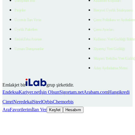
Danışman Bul
Kullanım Koşulları
Projeler
Bireysel Üyelik Sözleşmesi
Ücretsiz İlan Verin
Çerez Politikası ve Aydınlat
Üyelik Paketleri
Çerez Ayarları
EmlakZeka Asistan
Kullanıcı Veri Gizliliği Bildi
Uzman Danışmanlar
Ziyaretçi Veri Gizliliği
Müşteri Yetkilisi Veri Gizlili
Aday Aydınlatma Metni
Emlakjet bir
grup şirketidir.
Endeksa
Kariyer.net
İşin Olsun
Sigortam.net
Arabam.com
Hangikredi
Cimri
Neredekal
SteelOrbis
Chemorbis
Ara
Favorilerim
İlan Ver
Keşfet
Hesabım