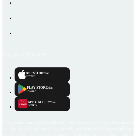
Emlakjet © 2006-2026
APP STORE
'dan
İNDİRİN
PLAY STORE
'dan
İNDİRİN
APP GALLERY
'den
İNDİRİN
Emlakjet.com internet sitesi ve Emlakjet mobil uygulamalarında kullanıcılar tarafından sağlana
ilan, bilgi, içerik ve görselin gerçekliği, orijinalliği, güvenilirliği ve doğruluğuna ilişkin soru
içerikleri giren kullanıcıya ait olup, Emlakjet'in bu hususlarla ilgili herhangi bir sorumluluğu