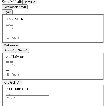
Semt/Mahalle
Temizle
Sırakonak Köyü
Fiyat
0 ₺
50M+ ₺
—
Metrekare
Brüt m²
Net m²
0 m²
1B+ m²
—
Kira Geliri
AI
0 TL
100B+ TL
—