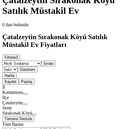
Satılık Müstakil Ev
0
ilan bulundu
Çatalzeytin Sırakonak Köyü Satılık
Müstakil Ev Fiyatları
Filtrele
3
Sırala
Görünüm
Harita
Kaydet
Paylaş
İl
Kastamonu
İlçe
Çatalzeytin
Semt
Sırakonak Köyü
Tümünü Temizle
Tüm İlanlar