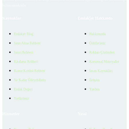
bulunmamaktadır.
Kaynaklar
Emlakjet Hakkında
Emlakjet Blog
Hakkımızda
Satın Alma Rehberi
Ödüllerimiz
Satıcı Rehberi
Reklam Çözümleri
Kiralama Rehberi
Kurumsal Materyaller
Konut Kredisi Rehberi
İnsan Kaynakları
Ne Kadar Ödeyebilirim
İletişim
Emlak Değeri
Yardım
Verilerimiz
Hizmetler
Yasal