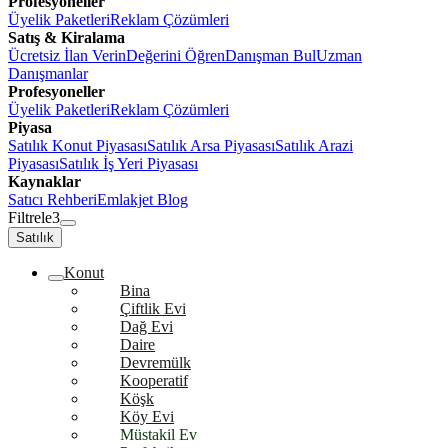
Profesyoneller
Üyelik Paketleri
Reklam Çözümleri
Satış & Kiralama
Ücretsiz İlan Verin
Değerini Öğren
Danışman Bul
Uzman
Danışmanlar
Profesyoneller
Üyelik Paketleri
Reklam Çözümleri
Piyasa
Satılık Konut Piyasası
Satılık Arsa Piyasası
Satılık Arazi
Piyasası
Satılık İş Yeri Piyasası
Kaynaklar
Satıcı Rehberi
Emlakjet Blog
Filtrele
3
Satılık
Konut
Bina
Çiftlik Evi
Dağ Evi
Daire
Devremülk
Kooperatif
Köşk
Köy Evi
Müstakil Ev