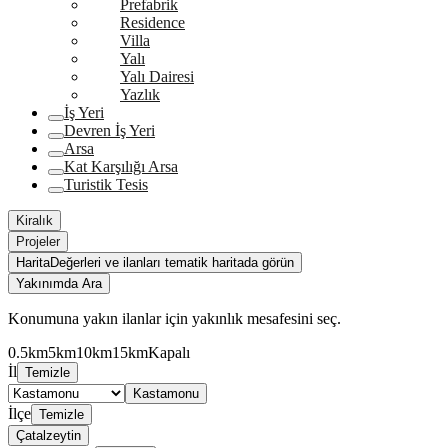
Prefabrik
Residence
Villa
Yalı
Yalı Dairesi
Yazlık
İş Yeri
Devren İş Yeri
Arsa
Kat Karşılığı Arsa
Turistik Tesis
Kiralık
Projeler
Harita
Değerleri ve ilanları tematik haritada görün
Yakınımda Ara
Konumuna yakın ilanlar için yakınlık mesafesini seç.
0.5km
5km
10km
15km
Kapalı
İl
Temizle
Kastamonu
İlçe
Temizle
Çatalzeytin