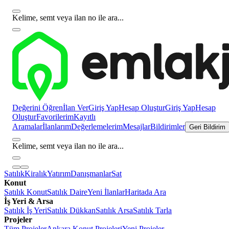
Kelime, semt veya ilan no ile ara...
Değerini Öğren
İlan Ver
Giriş Yap
Hesap Oluştur
Giriş Yap
Hesap
Oluştur
Favorilerim
Kayıtlı
Aramalar
İlanlarım
Değerlemelerim
Mesajlar
Bildirimler
Geri Bildirim
Kelime, semt veya ilan no ile ara...
Satılık
Kiralık
Yatırım
Danışmanlar
Sat
Konut
Satılık Konut
Satılık Daire
Yeni İlanlar
Haritada Ara
İş Yeri & Arsa
Satılık İş Yeri
Satılık Dükkan
Satılık Arsa
Satılık Tarla
Projeler
Tüm Projeler
Ankara Konut Projeleri
Yeni Projeler