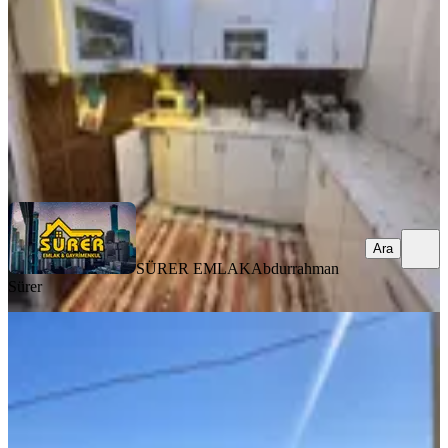
3+1
·
131 m²
·
11.05.2026
2.200.000 ₺
2.250.000 ₺
SÜRER EMLAK
Abdurrahman Sürer
Ara
Ara
SÜRER EMLAK
Abdurrahman
Sürer
BALKONLU
Umut Emlak'tan Kırklar Kilisesi Yanı
Satılık 2+1
Artuklu, Şar Mahallesi
2+1
·
110 m²
·
06.05.2026