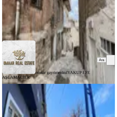
2.650.000 ₺
omaar gayrimenkul
YAKUP EFE AŞLAMACİER
Ara
Ara
omaar gayrimenkul
YAKUP EFE
AŞLAMACİER
Savur Kapı İmam Hatip Lisesi Civarı
Ka 2+1 Ev Ve Arsası
Artuklu, Savurkapı Mahallesi
2+1
·
276 m²
·
06.04.2026