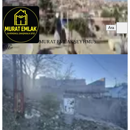
Ara
MURAT EMLAK
ŞEYHMUS
DAĞ
Mr Tuna Emlak'tan Satılık 3 Odalı
Müstakil Ev
Artuklu, Çabuk Mahallesi
3+0
·
110 m²
·
05.06.2025
1.100.000 ₺
MR EMLAK
Mesut Acabey
Ara