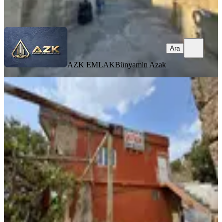
Ara
Ara
AZK EMLAK
Bünyamin Azak
Sürer Emlak'tan Satılık 2 Katlı
Müstakil Evimiz
Artuklu, Diyarbakır Kapı Mahallesi
4+3
·
600 m²
·
09.01.2026
6.000.000 ₺
SÜRER EMLAK
Abdurrahman Sürer
Ara