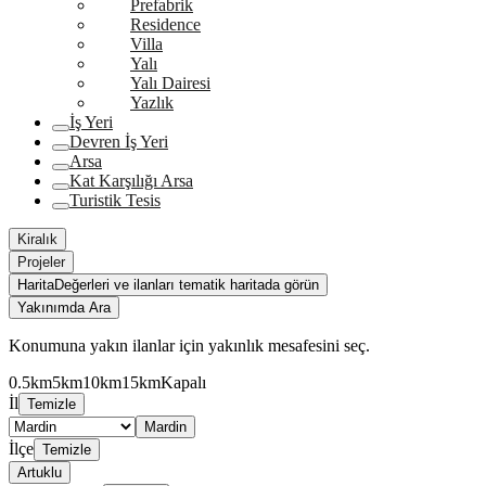
Prefabrik
Residence
Villa
Yalı
Yalı Dairesi
Yazlık
İş Yeri
Devren İş Yeri
Arsa
Kat Karşılığı Arsa
Turistik Tesis
Kiralık
Projeler
Harita
Değerleri ve ilanları tematik haritada görün
Yakınımda Ara
Konumuna yakın ilanlar için yakınlık mesafesini seç.
0.5km
5km
10km
15km
Kapalı
İl
Temizle
Mardin
İlçe
Temizle
Artuklu