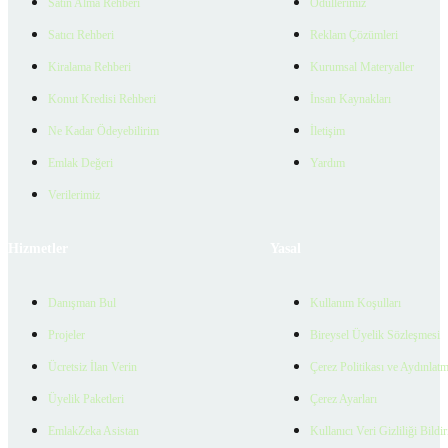
Satın Alma Rehberi
Ödüllerimiz
Satıcı Rehberi
Reklam Çözümleri
Kiralama Rehberi
Kurumsal Materyaller
Konut Kredisi Rehberi
İnsan Kaynakları
Ne Kadar Ödeyebilirim
İletişim
Emlak Değeri
Yardım
Verilerimiz
Hizmetler
Yasal
Danışman Bul
Kullanım Koşulları
Projeler
Bireysel Üyelik Sözleşmesi
Ücretsiz İlan Verin
Çerez Politikası ve Aydınlat
Üyelik Paketleri
Çerez Ayarları
EmlakZeka Asistan
Kullanıcı Veri Gizliliği Bildi