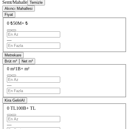
Semt/Mahalle
Temizle
Akıncı Mahallesi
Fiyat
0 ₺
50M+ ₺
—
Metrekare
Brüt m²
Net m²
0 m²
1B+ m²
—
Kira Geliri
AI
0 TL
100B+ TL
—