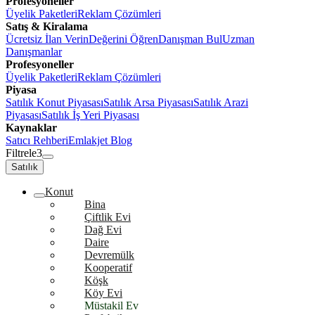
Profesyoneller
Üyelik Paketleri
Reklam Çözümleri
Satış & Kiralama
Ücretsiz İlan Verin
Değerini Öğren
Danışman Bul
Uzman
Danışmanlar
Profesyoneller
Üyelik Paketleri
Reklam Çözümleri
Piyasa
Satılık Konut Piyasası
Satılık Arsa Piyasası
Satılık Arazi
Piyasası
Satılık İş Yeri Piyasası
Kaynaklar
Satıcı Rehberi
Emlakjet Blog
Filtrele
3
Satılık
Konut
Bina
Çiftlik Evi
Dağ Evi
Daire
Devremülk
Kooperatif
Köşk
Köy Evi
Müstakil Ev