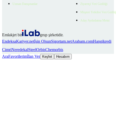
Uzman Danışmanlar
Ziyaretçi Veri Gizliliği
Müşteri Yetkilisi Veri Gizlili
Aday Aydınlatma Metni
Emlakjet bir
grup şirketidir.
Endeksa
Kariyer.net
İşin Olsun
Sigortam.net
Arabam.com
Hangikredi
Cimri
Neredekal
SteelOrbis
Chemorbis
Ara
Favorilerim
İlan Ver
Keşfet
Hesabım