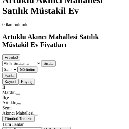
Satılık Müstakil Ev
0
ilan bulundu
Artuklu Akıncı Mahallesi Satılık
Müstakil Ev Fiyatları
Filtrele
3
Sırala
Görünüm
Harita
Kaydet
Paylaş
İl
Mardin
İlçe
Artuklu
Semt
Akıncı Mahallesi
Tümünü Temizle
Tüm İlanlar