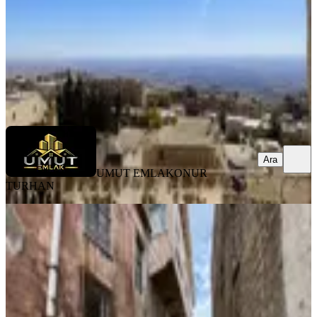
1.750.000 ₺
UMUT EMLAK
ONUR TURHAN
Ara
Ara
UMUT EMLAK
ONUR
TURHAN
Müstakil Tadında Tarihi Kentin
Göbeğinde
Artuklu, Şar Mahallesi
2+1
·
110 m²
·
15.04.2026