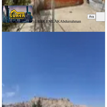
Ara
SÜRER EMLAK
Abdurrahman
Sürer
BALKONLU
%
7
Murat Emlaktan Saraçoğlu
Mahallesinde Müstakil 2 Katlı Evimiz
Satılıktır
Artuklu, Saraçoğlu Mahallesi
4+1
·
350 m²
·
22.07.2025
2.799.999 ₺
2.999.999 ₺
MURAT EMLAK
ŞEYHMUS DAĞ
Ara