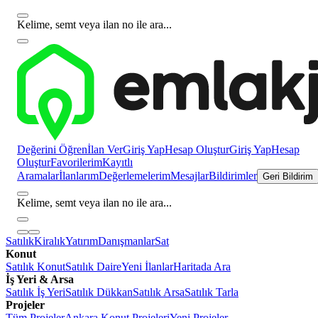
Kelime, semt veya ilan no ile ara...
Değerini Öğren
İlan Ver
Giriş Yap
Hesap Oluştur
Giriş Yap
Hesap
Oluştur
Favorilerim
Kayıtlı
Aramalar
İlanlarım
Değerlemelerim
Mesajlar
Bildirimler
Geri Bildirim
Kelime, semt veya ilan no ile ara...
Satılık
Kiralık
Yatırım
Danışmanlar
Sat
Konut
Satılık Konut
Satılık Daire
Yeni İlanlar
Haritada Ara
İş Yeri & Arsa
Satılık İş Yeri
Satılık Dükkan
Satılık Arsa
Satılık Tarla
Projeler
Tüm Projeler
Ankara Konut Projeleri
Yeni Projeler