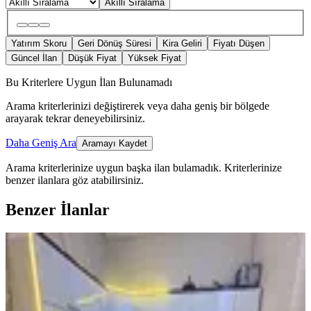
Akıllı Sıralama
Yatırım Skoru
Geri Dönüş Süresi
Kira Geliri
Fiyatı Düşen
Güncel İlan
Düşük Fiyat
Yüksek Fiyat
Bu Kriterlere Uygun İlan Bulunamadı
Arama kriterlerinizi değiştirerek veya daha geniş bir bölgede
arayarak tekrar deneyebilirsiniz.
Daha Geniş Ara
Aramayı Kaydet
Arama kriterlerinize uygun başka ilan bulamadık.
Kriterlerinize
benzer ilanlara göz atabilirsiniz.
Benzer İlanlar
BALKONLU
%
2
Sürer Emlak`tan Satılık Tarihi Yapılı
Müstakil Kangir Evimiz
Artuklu, Yenikapı Mahallesi