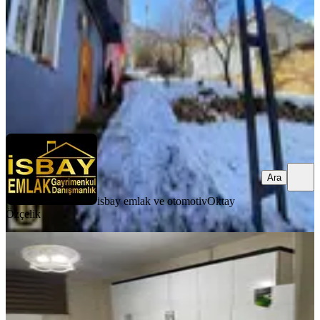
1.089.000 ₺
isbay emlak ve otomotiv
Oktay Özçelik
Ara
Ara
isbay emlak ve otomotiv
Oktay
Özçelik
KOMBİLİ
Değer Emlak'tan 750 M2 Alana Sahip
Müstakil Kargir Ev Satılıktır.
Artuklu, Cumhuriyet Mahallesi