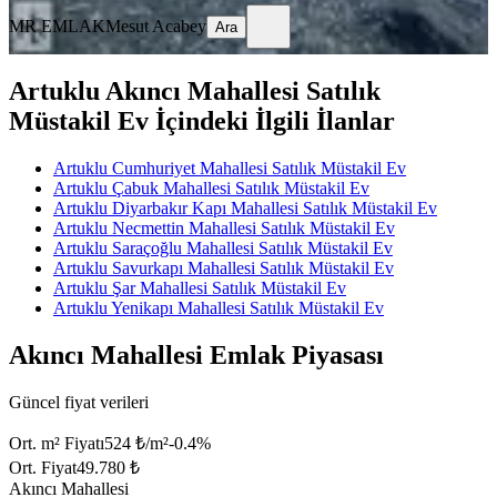
MR EMLAK
Mesut Acabey
Ara
Artuklu Akıncı Mahallesi Satılık
Müstakil Ev İçindeki İlgili İlanlar
Artuklu Cumhuriyet Mahallesi Satılık Müstakil Ev
Artuklu Çabuk Mahallesi Satılık Müstakil Ev
Artuklu Diyarbakır Kapı Mahallesi Satılık Müstakil Ev
Artuklu Necmettin Mahallesi Satılık Müstakil Ev
Artuklu Saraçoğlu Mahallesi Satılık Müstakil Ev
Artuklu Savurkapı Mahallesi Satılık Müstakil Ev
Artuklu Şar Mahallesi Satılık Müstakil Ev
Artuklu Yenikapı Mahallesi Satılık Müstakil Ev
Akıncı Mahallesi Emlak Piyasası
Güncel fiyat verileri
Ort. m² Fiyatı
524 ₺/m²
-0.4
%
Ort. Fiyat
49.780 ₺
Akıncı Mahallesi