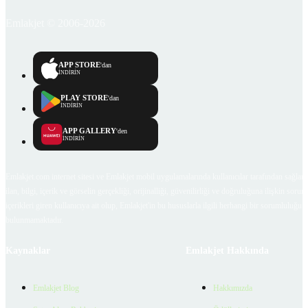
Emlakjet © 2006-2026
APP STORE
'dan
İNDİRİN
PLAY STORE
'dan
İNDİRİN
APP GALLERY
'den
İNDİRİN
Emlakjet.com internet sitesi ve Emlakjet mobil uygulamalarında kullanıcılar tarafından sağlana
ilan, bilgi, içerik ve görselin gerçekliği, orijinalliği, güvenilirliği ve doğruluğuna ilişkin soru
içerikleri giren kullanıcıya ait olup, Emlakjet'in bu hususlarla ilgili herhangi bir sorumluluğu
bulunmamaktadır.
Kaynaklar
Emlakjet Hakkında
Emlakjet Blog
Hakkımızda