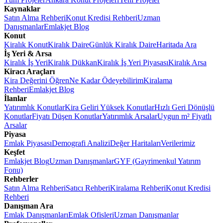
Kaynaklar
Satın Alma Rehberi
Konut Kredisi Rehberi
Uzman
Danışmanlar
Emlakjet Blog
Konut
Kiralık Konut
Kiralık Daire
Günlük Kiralık Daire
Haritada Ara
İş Yeri & Arsa
Kiralık İş Yeri
Kiralık Dükkan
Kiralık İş Yeri Piyasası
Kiralık Arsa
Kiracı Araçları
Kira Değerini Öğren
Ne Kadar Ödeyebilirim
Kiralama
Rehberi
Emlakjet Blog
İlanlar
Yatırımlık Konutlar
Kira Geliri Yüksek Konutlar
Hızlı Geri Dönüşlü
Konutlar
Fiyatı Düşen Konutlar
Yatırımlık Arsalar
Uygun m² Fiyatlı
Arsalar
Piyasa
Emlak Piyasası
Demografi Analizi
Değer Haritaları
Verilerimiz
Keşfet
Emlakjet Blog
Uzman Danışmanlar
GYF (Gayrimenkul Yatırım
Fonu)
Rehberler
Satın Alma Rehberi
Satıcı Rehberi
Kiralama Rehberi
Konut Kredisi
Rehberi
Danışman Ara
Emlak Danışmanları
Emlak Ofisleri
Uzman Danışmanlar