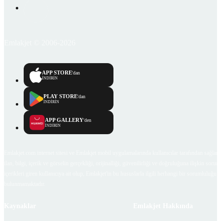
Emlakjet © 2006-2026
APP STORE
'dan
İNDİRİN
PLAY STORE
'dan
İNDİRİN
APP GALLERY
'den
İNDİRİN
Emlakjet.com internet sitesi ve Emlakjet mobil uygulamalarında kullanıcılar tarafından sağlana
ilan, bilgi, içerik ve görselin gerçekliği, orijinalliği, güvenilirliği ve doğruluğuna ilişkin soru
içerikleri giren kullanıcıya ait olup, Emlakjet'in bu hususlarla ilgili herhangi bir sorumluluğu
bulunmamaktadır.
Kaynaklar
Emlakjet Hakkında