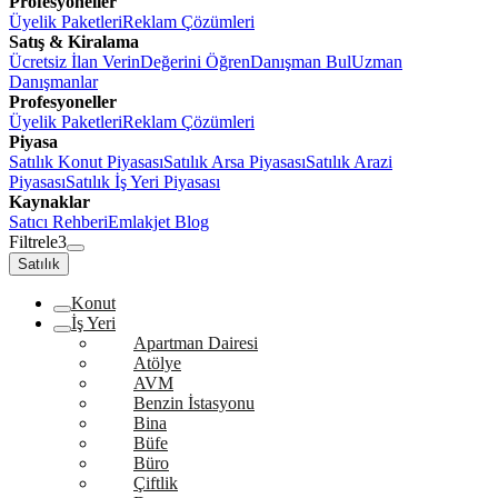
Profesyoneller
Üyelik Paketleri
Reklam Çözümleri
Satış & Kiralama
Ücretsiz İlan Verin
Değerini Öğren
Danışman Bul
Uzman
Danışmanlar
Profesyoneller
Üyelik Paketleri
Reklam Çözümleri
Piyasa
Satılık Konut Piyasası
Satılık Arsa Piyasası
Satılık Arazi
Piyasası
Satılık İş Yeri Piyasası
Kaynaklar
Satıcı Rehberi
Emlakjet Blog
Filtrele
3
Satılık
Konut
İş Yeri
Apartman Dairesi
Atölye
AVM
Benzin İstasyonu
Bina
Büfe
Büro
Çiftlik