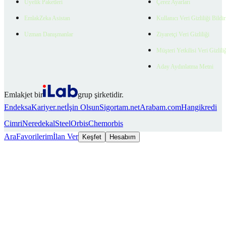
Üyelik Paketleri
Çerez Ayarları
EmlakZeka Asistan
Kullanıcı Veri Gizliliği Bildi
Uzman Danışmanlar
Ziyaretçi Veri Gizliliği
Müşteri Yetkilisi Veri Gizlili
Aday Aydınlatma Metni
Emlakjet bir
grup şirketidir.
Endeksa
Kariyer.net
İşin Olsun
Sigortam.net
Arabam.com
Hangikredi
Cimri
Neredekal
SteelOrbis
Chemorbis
Ara
Favorilerim
İlan Ver
Keşfet
Hesabım