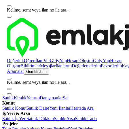
Kelime, semt veya ilan no ile ara...
Değerini Öğren
İlan Ver
Giriş Yap
Hesap Oluştur
Giriş Yap
Hesap
Oluştur
Bildirimler
Mesajlar
İlanlarım
Değerlemelerim
Favorilerim
Kayı
Aramalar
Geri Bildirim
Kelime, semt veya ilan no ile ara...
Satılık
Kiralık
Yatırım
Danışmanlar
Sat
Konut
Satılık Konut
Satılık Daire
Yeni İlanlar
Haritada Ara
İş Yeri & Arsa
Satılık İş Yeri
Satılık Dükkan
Satılık Arsa
Satılık Tarla
Projeler
Tüm Projeler
Ankara Konut Projeleri
Yeni Projeler