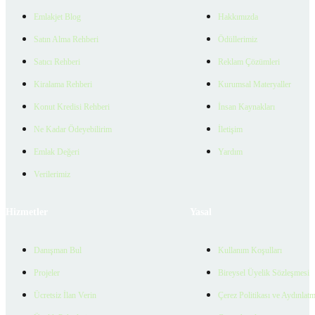
Emlakjet Blog
Hakkımızda
Satın Alma Rehberi
Ödüllerimiz
Satıcı Rehberi
Reklam Çözümleri
Kiralama Rehberi
Kurumsal Materyaller
Konut Kredisi Rehberi
İnsan Kaynakları
Ne Kadar Ödeyebilirim
İletişim
Emlak Değeri
Yardım
Verilerimiz
Hizmetler
Yasal
Danışman Bul
Kullanım Koşulları
Projeler
Bireysel Üyelik Sözleşmesi
Ücretsiz İlan Verin
Çerez Politikası ve Aydınlat