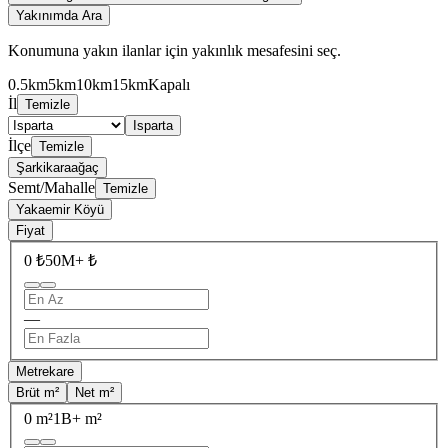
Yakınımda Ara
Konumuna yakın ilanlar için yakınlık mesafesini seç.
0.5km
5km
10km
15km
Kapalı
İl
Temizle
Isparta
İlçe
Temizle
Şarkikaraağaç
Semt/Mahalle
Temizle
Yakaemir Köyü
Fiyat
0 ₺
50M+ ₺
—
Metrekare
Brüt m²
Net m²
0 m²
1B+ m²