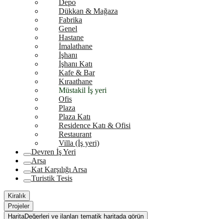
Depo
Dükkan & Mağaza
Fabrika
Genel
Hastane
İmalathane
İşhanı
İşhanı Katı
Kafe & Bar
Kıraathane
Müstakil İş yeri
Ofis
Plaza
Plaza Katı
Residence Katı & Ofisi
Restaurant
Villa (İş yeri)
Devren İş Yeri
Arsa
Kat Karşılığı Arsa
Turistik Tesis
Kiralık
Projeler
Harita
Değerleri ve ilanları tematik haritada görün