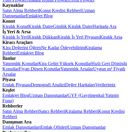
Kaynaklar
Satın Alma Rehberi
Konut Kredisi Rehberi
Uzman
Danışmanlar
Emlakjet Blog
Konut
Kiralık Konut
Kiralık Daire
Günlük Kiralık Daire
Haritada Ara
İş Yeri & Arsa
Kiralık İş Yeri
Kiralık Dükkan
Kiralık İş Yeri Piyasası
Kiralık Arsa
Kiracı Araçları
Kira Değerini Öğren
Ne Kadar Ödeyebilirim
Kiralama
Rehberi
Emlakjet Blog
İlanlar
Yatırımlık Konutlar
Kira Geliri Yüksek Konutlar
Hızlı Geri Dönüşlü
Konutlar
Fiyatı Düşen Konutlar
Yatırımlık Arsalar
Uygun m² Fiyatlı
Arsalar
Piyasa
Emlak Piyasası
Demografi Analizi
Değer Haritaları
Verilerimiz
Keşfet
Emlakjet Blog
Uzman Danışmanlar
GYF (Gayrimenkul Yatırım
Fonu)
Rehberler
Satın Alma Rehberi
Satıcı Rehberi
Kiralama Rehberi
Konut Kredisi
Rehberi
Danışman Ara
Emlak Danışmanları
Emlak Ofisleri
Uzman Danışmanlar