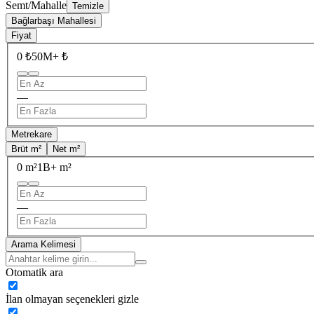
Semt/Mahalle
Temizle
Bağlarbaşı Mahallesi
Fiyat
0 ₺
50M+ ₺
—
Metrekare
Brüt m²
Net m²
0 m²
1B+ m²
—
Arama Kelimesi
Otomatik ara
İlan olmayan seçenekleri gizle