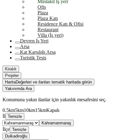
Müstakil İş yeri
Ofis
Plaza
Plaza Katı
Residence Katı & Ofisi
Restaurant
Villa (İş yeri)
Devren İş Yeri
Arsa
Kat Karşılığı Arsa
Turistik Tesis
Kiralık
Projeler
Harita
Değerleri ve ilanları tematik haritada görün
Yakınımda Ara
Konumuna yakın ilanlar için yakınlık mesafesini seç.
0.5km
5km
10km
15km
Kapalı
İl
Temizle
Kahramanmaraş
İlçe
Temizle
Dulkadiroğlu