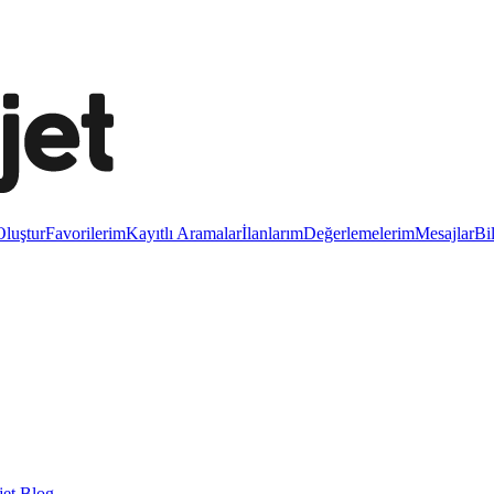
luştur
Favorilerim
Kayıtlı Aramalar
İlanlarım
Değerlemelerim
Mesajlar
Bi
et Blog