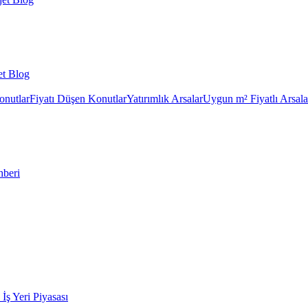
et Blog
onutlar
Fiyatı Düşen Konutlar
Yatırımlık Arsalar
Uygun m² Fiyatlı Arsala
hberi
k İş Yeri Piyasası