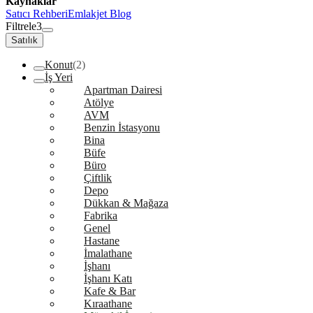
Kaynaklar
Satıcı Rehberi
Emlakjet Blog
Filtrele
3
Satılık
Konut
(2)
İş Yeri
Apartman Dairesi
Atölye
AVM
Benzin İstasyonu
Bina
Büfe
Büro
Çiftlik
Depo
Dükkan & Mağaza
Fabrika
Genel
Hastane
İmalathane
İşhanı
İşhanı Katı
Kafe & Bar
Kıraathane