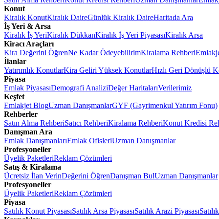
Konut
Kiralık Konut
Kiralık Daire
Günlük Kiralık Daire
Haritada Ara
İş Yeri & Arsa
Kiralık İş Yeri
Kiralık Dükkan
Kiralık İş Yeri Piyasası
Kiralık Arsa
Kiracı Araçları
Kira Değerini Öğren
Ne Kadar Ödeyebilirim
Kiralama Rehberi
Emlakj
İlanlar
Yatırımlık Konutlar
Kira Geliri Yüksek Konutlar
Hızlı Geri Dönüşlü K
Piyasa
Emlak Piyasası
Demografi Analizi
Değer Haritaları
Verilerimiz
Keşfet
Emlakjet Blog
Uzman Danışmanlar
GYF (Gayrimenkul Yatırım Fonu)
Rehberler
Satın Alma Rehberi
Satıcı Rehberi
Kiralama Rehberi
Konut Kredisi Re
Danışman Ara
Emlak Danışmanları
Emlak Ofisleri
Uzman Danışmanlar
Profesyoneller
Üyelik Paketleri
Reklam Çözümleri
Satış & Kiralama
Ücretsiz İlan Verin
Değerini Öğren
Danışman Bul
Uzman Danışmanlar
Profesyoneller
Üyelik Paketleri
Reklam Çözümleri
Piyasa
Satılık Konut Piyasası
Satılık Arsa Piyasası
Satılık Arazi Piyasası
Satılı