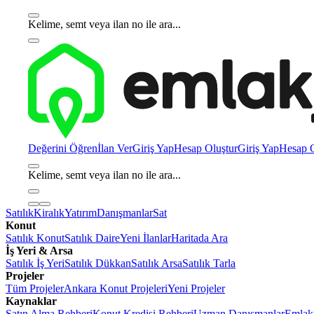
Kelime, semt veya ilan no ile ara...
Değerini Öğren
İlan Ver
Giriş Yap
Hesap Oluştur
Giriş Yap
Hesap O
Kelime, semt veya ilan no ile ara...
Satılık
Kiralık
Yatırım
Danışmanlar
Sat
Konut
Satılık Konut
Satılık Daire
Yeni İlanlar
Haritada Ara
İş Yeri & Arsa
Satılık İş Yeri
Satılık Dükkan
Satılık Arsa
Satılık Tarla
Projeler
Tüm Projeler
Ankara Konut Projeleri
Yeni Projeler
Kaynaklar
Satın Alma Rehberi
Konut Kredisi Rehberi
Uzman Danışmanlar
Emlakj