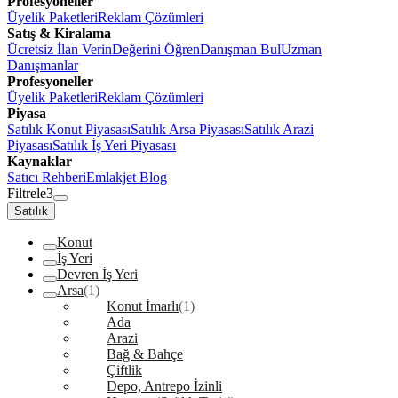
Profesyoneller
Üyelik Paketleri
Reklam Çözümleri
Satış & Kiralama
Ücretsiz İlan Verin
Değerini Öğren
Danışman Bul
Uzman
Danışmanlar
Profesyoneller
Üyelik Paketleri
Reklam Çözümleri
Piyasa
Satılık Konut Piyasası
Satılık Arsa Piyasası
Satılık Arazi
Piyasası
Satılık İş Yeri Piyasası
Kaynaklar
Satıcı Rehberi
Emlakjet Blog
Filtrele
3
Satılık
Konut
İş Yeri
Devren İş Yeri
Arsa
(1)
Konut İmarlı
(1)
Ada
Arazi
Bağ & Bahçe
Çiftlik
Depo, Antrepo İzinli