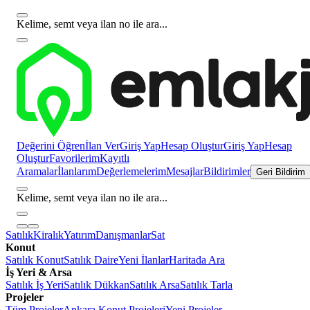
Kelime, semt veya ilan no ile ara...
Değerini Öğren
İlan Ver
Giriş Yap
Hesap Oluştur
Giriş Yap
Hesap
Oluştur
Favorilerim
Kayıtlı
Aramalar
İlanlarım
Değerlemelerim
Mesajlar
Bildirimler
Geri Bildirim
Kelime, semt veya ilan no ile ara...
Satılık
Kiralık
Yatırım
Danışmanlar
Sat
Konut
Satılık Konut
Satılık Daire
Yeni İlanlar
Haritada Ara
İş Yeri & Arsa
Satılık İş Yeri
Satılık Dükkan
Satılık Arsa
Satılık Tarla
Projeler
Tüm Projeler
Ankara Konut Projeleri
Yeni Projeler