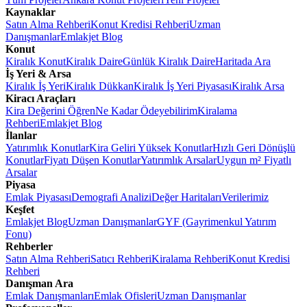
Kaynaklar
Satın Alma Rehberi
Konut Kredisi Rehberi
Uzman
Danışmanlar
Emlakjet Blog
Konut
Kiralık Konut
Kiralık Daire
Günlük Kiralık Daire
Haritada Ara
İş Yeri & Arsa
Kiralık İş Yeri
Kiralık Dükkan
Kiralık İş Yeri Piyasası
Kiralık Arsa
Kiracı Araçları
Kira Değerini Öğren
Ne Kadar Ödeyebilirim
Kiralama
Rehberi
Emlakjet Blog
İlanlar
Yatırımlık Konutlar
Kira Geliri Yüksek Konutlar
Hızlı Geri Dönüşlü
Konutlar
Fiyatı Düşen Konutlar
Yatırımlık Arsalar
Uygun m² Fiyatlı
Arsalar
Piyasa
Emlak Piyasası
Demografi Analizi
Değer Haritaları
Verilerimiz
Keşfet
Emlakjet Blog
Uzman Danışmanlar
GYF (Gayrimenkul Yatırım
Fonu)
Rehberler
Satın Alma Rehberi
Satıcı Rehberi
Kiralama Rehberi
Konut Kredisi
Rehberi
Danışman Ara
Emlak Danışmanları
Emlak Ofisleri
Uzman Danışmanlar