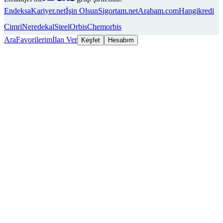
Endeksa
Kariyer.net
İşin Olsun
Sigortam.net
Arabam.com
Hangikredi
Cimri
Neredekal
SteelOrbis
Chemorbis
Ara
Favorilerim
İlan Ver
Keşfet
Hesabım