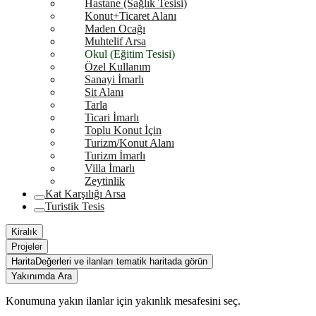
Hastane (Sağlık Tesisi)
Konut+Ticaret Alanı
Maden Ocağı
Muhtelif Arsa
Okul (Eğitim Tesisi)
Özel Kullanım
Sanayi İmarlı
Sit Alanı
Tarla
Ticari İmarlı
Toplu Konut İçin
Turizm/Konut Alanı
Turizm İmarlı
Villa İmarlı
Zeytinlik
Kat Karşılığı Arsa
Turistik Tesis
Kiralık
Projeler
Harita
Değerleri ve ilanları tematik haritada görün
Yakınımda Ara
Konumuna yakın ilanlar için yakınlık mesafesini seç.