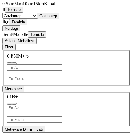
0.5km
5km
10km
15km
Kapalı
İl
Temizle
Gaziantep
İlçe
Temizle
Nurdağı
Semt/Mahalle
Temizle
Aslanlı Mahallesi
Fiyat
0 ₺
50M+ ₺
—
Metrekare
0
1B+
—
Metrekare Birim Fiyatı