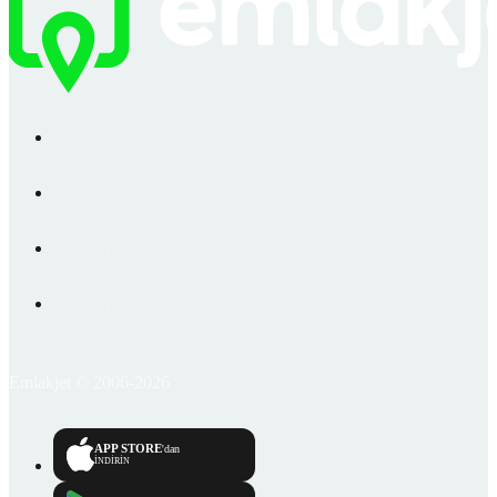
Emlakjet © 2006-2026
APP STORE
'dan
İNDİRİN