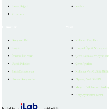
Emlak Değeri
Yardım
Verilerimiz
Hizmetler
Yasal
Danışman Bul
Kullanım Koşulları
Projeler
Bireysel Üyelik Sözleşmesi
Ücretsiz İlan Verin
Çerez Politikası ve Aydınlat
Üyelik Paketleri
Çerez Ayarları
EmlakZeka Asistan
Kullanıcı Veri Gizliliği Bildi
Uzman Danışmanlar
Ziyaretçi Veri Gizliliği
Müşteri Yetkilisi Veri Gizlili
Aday Aydınlatma Metni
Emlakjet bir
grup şirketidir.