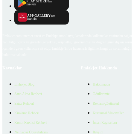
PLAY STORE
'dan
İNDİRİN
APP GALLERY
'den
İNDİRİN
Emlakjet.com internet sitesi ve Emlakjet mobil uygulamalarında kullanıcılar tarafından sağlana
ilan, bilgi, içerik ve görselin gerçekliği, orijinalliği, güvenilirliği ve doğruluğuna ilişkin soru
içerikleri giren kullanıcıya ait olup, Emlakjet'in bu hususlarla ilgili herhangi bir sorumluluğu
bulunmamaktadır.
Kaynaklar
Emlakjet Hakkında
Emlakjet Blog
Hakkımızda
Satın Alma Rehberi
Ödüllerimiz
Satıcı Rehberi
Reklam Çözümleri
Kiralama Rehberi
Kurumsal Materyaller
Konut Kredisi Rehberi
İnsan Kaynakları
Ne Kadar Ödeyebilirim
İletişim