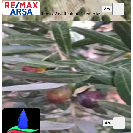
Ara
Remax Arsa
İbrahim Ethem Atay
Denizli Kale İlçesinde Satılık Zeytinli
Kale, Çamlarca Mahallesi
11185 m²
·
206/m²
·
10.11.2025
2.300.000 ₺
Cemre Emlak
Ramazan Tıkıroğlu
Ara
Ara