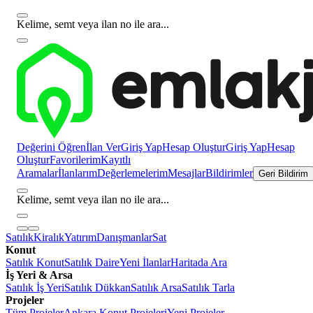
Kelime, semt veya ilan no ile ara...
Değerini Öğren
İlan Ver
Giriş Yap
Hesap Oluştur
Giriş Yap
Hesap
Oluştur
Favorilerim
Kayıtlı
Aramalar
İlanlarım
Değerlemelerim
Mesajlar
Bildirimler
Geri Bildirim
Kelime, semt veya ilan no ile ara...
Satılık
Kiralık
Yatırım
Danışmanlar
Sat
Konut
Satılık Konut
Satılık Daire
Yeni İlanlar
Haritada Ara
İş Yeri & Arsa
Satılık İş Yeri
Satılık Dükkan
Satılık Arsa
Satılık Tarla
Projeler
Tüm Projeler
Ankara Konut Projeleri
Yeni Projeler