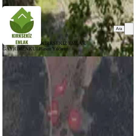
Ara
KIRKSEKİZ EMLAK
GAYRİMENKUL
Hasan Yıldırım
TAKASLI
Ayşah'tan Kale Karayayla'da Satılık
19.853 M2 Tarla
Kale, Karayayla Mahallesi
19853 m²
·
86/m²
·
21.05.2026
1.700.000 ₺
AYŞAH GAYRİMENKUL
Osman Şahan
Ara