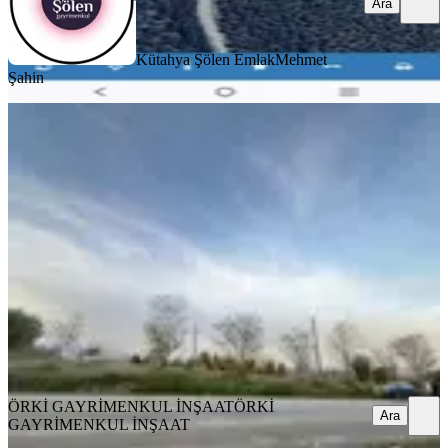
Ara
Kütahya Şölen Emlak
Mehmet
Şahin
TAKASLI
İncegiz Kale Asvaltı Üzerinde Yol
Cepheli Cevizlik
Kale, Çamlarca Mahallesi
9415 m²
·
903/m²
·
14.05.2026
8.500.000 ₺
ÖRKİ GAYRİMENKUL İNŞAAT
ÖRKİ GAYRİMENKUL
İNŞAAT
Ara
ÖRKİ GAYRİMENKUL İNŞAAT
ÖRKİ
Ara
GAYRİMENKUL İNŞAAT