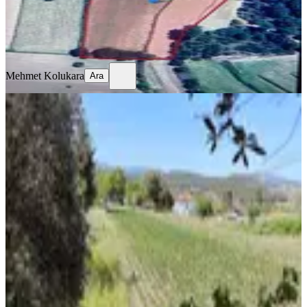
Mehmet Kolukara
Ara
Mehmet Kolukara
Ara
YOLU AÇIK
Muğla Menteşe Gazeller'de
Ticari/konut İmarlı Satılık Arsa...
Kale, Demirciler Mahallesi
795 m²
·
Parselli, Yolu Açılmış
·
2.830/m²
·
23.05.2026
2.250.000 ₺
KIRKSEKİZ EMLAK GAYRİMENKUL
Hasan Yıldırım
Ara