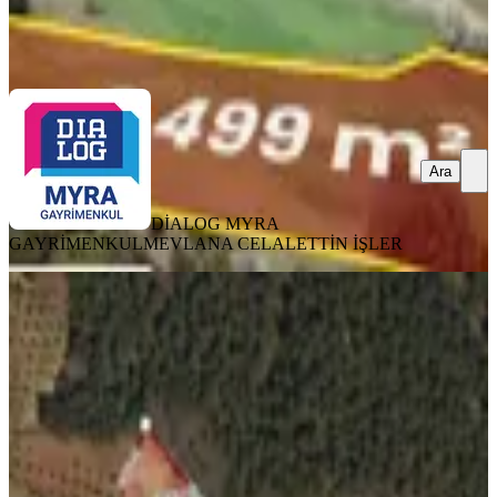
İŞLER
Ara
Ara
DİALOG MYRA
GAYRİMENKUL
MEVLANA CELALETTİN İŞLER
Denizli Kale'de 1055 M2 Asfaltta Sıfır
Müthiş Arsa
Kale, Esenkaya Mahallesi
1055 m²
·
995/m²
·
03.06.2026
1.050.000 ₺