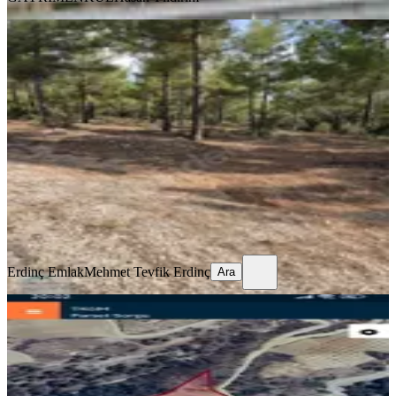
TAKASLI
Ucuz Al İşlet Kazan Satılık Tarla 350
Bin Tl
Kale, Cumhuriyet Mahallesi
2900 m²
·
121/m²
·
06.07.2026
350.000 ₺
Erdinç Emlak
Mehmet Tevfik Erdinç
Ara
Erdinç Emlak
Mehmet Tevfik Erdinç
Ara
TAKASLI
Uygun Yatırımlık Tarla Muğla -kale-
denizli
Kale, Esenkaya Mahallesi