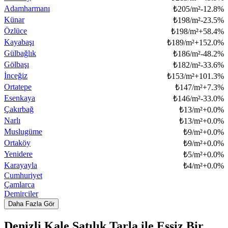
Adamharmanı
₺
205/m²
-12.8
%
Künar
₺
198/m²
-23.5
%
Özlüce
₺
198/m²
+
58.4
%
Kayabaşı
₺
189/m²
+
152.0
%
Gülbağlık
₺
186/m²
-48.2
%
Gölbaşı
₺
182/m²
-33.6
%
İnceğiz
₺
153/m²
+
101.3
%
Ortatepe
₺
147/m²
+
7.3
%
Esenkaya
₺
146/m²
-33.0
%
Çakırbağ
₺
13/m²
+
0.0
%
Narlı
₺
13/m²
+
0.0
%
Muslugüme
₺
9/m²
+
0.0
%
Ortaköy
₺
9/m²
+
0.0
%
Yenidere
₺
5/m²
+
0.0
%
Karayayla
₺
4/m²
+
0.0
%
Cumhuriyet
Çamlarca
Demirciler
Daha Fazla Gör
Denizli Kale Satılık Tarla ile Eşsiz Bir