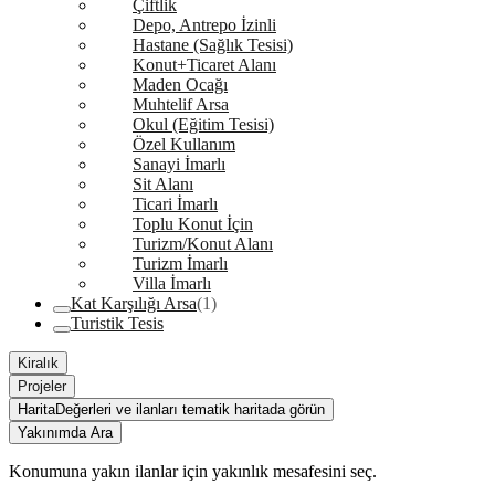
Çiftlik
Depo, Antrepo İzinli
Hastane (Sağlık Tesisi)
Konut+Ticaret Alanı
Maden Ocağı
Muhtelif Arsa
Okul (Eğitim Tesisi)
Özel Kullanım
Sanayi İmarlı
Sit Alanı
Ticari İmarlı
Toplu Konut İçin
Turizm/Konut Alanı
Turizm İmarlı
Villa İmarlı
Kat Karşılığı Arsa
(1)
Turistik Tesis
Kiralık
Projeler
Harita
Değerleri ve ilanları tematik haritada görün
Yakınımda Ara
Konumuna yakın ilanlar için yakınlık mesafesini seç.