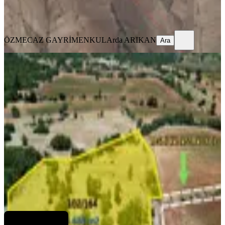
ÖZMECAZ GAYRİMENKUL
Arda ARIKAN
Ara
ÖZMECAZ GAYRİMENKUL
Arda ARIKAN
Ara
%
18
Yatırım Fırsatı! Denizli Kale Özlüce’de
4.685 M² Satılık Tarla
Kale, Özlüce Mahallesi
4685 m²
·
211/m²
·
08.03.2026
990.000 ₺
1.200.000 ₺
Uzun Group Gayrimenkul
Muhterem Uzun
Ara