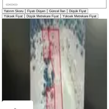
Yatırım Skoru
Fiyatı Düşen
Güncel İlan
Düşük Fiyat
Yüksek Fiyat
Düşük Metrekare Fiyat
Yüksek Metrekare Fiyat
YENİ
Karacasu Aşağıgörle Mahallesin 'de
20043 M² Doğa Manzaralı Satılık
Tarla
Kale, İnceğiz Mahallesi
20043 m²
·
Yolu Açılmış
·
100/m²
·
08.08.2026
2.000.000 ₺
NAZILLI YILMAZ EMLAK
Yılmaz Öztekin
Ara