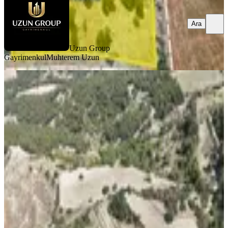
Ara
Uzun Group
Gayrimenkul
Muhterem Uzun
TAKASLI
Denizli Kale Ortaköy'de Yatırımlık
Fırsat Arazi!!!
Kale, Ortaköy Mahallesi
25392 m²
·
49/m²
·
24.01.2026
1.250.000 ₺
Remax Arsa
İbrahim Ethem Atay
Ara