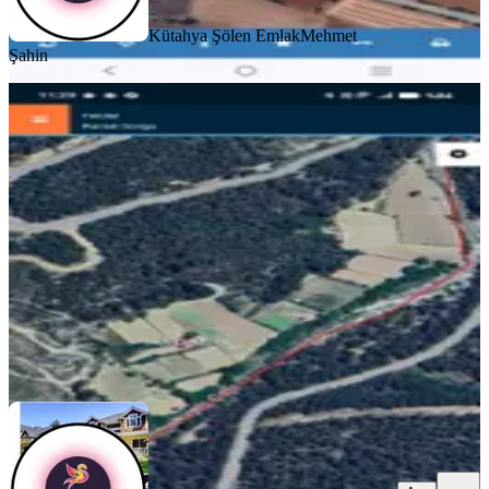
Kütahya Şölen Emlak
Mehmet
Şahin
TAKASLI
Denizli Kalede Satılık Tarla
Kale, Gülbağlık Mahallesi
76 m²
·
658/m²
·
16.05.2026
50.000 ₺
Kütahya Şölen Emlak
Mehmet Şahin
Ara