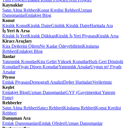
Kaynaklar
Satın Alma Rehberi
Konut Kredisi Rehberi
Uzman
Danışmanlar
Emlakjet Blog
Konut
Kiralık Konut
Kiralık Daire
Günlük Kiralık Daire
Haritada Ara
İş Yeri & Arsa
Kiralık İş Yeri
Kiralık Dükkan
Kiralık İş Yeri Piyasası
Kiralık Arsa
Kiracı Araçları
Kira Değerini Öğren
Ne Kadar Ödeyebilirim
Kiralama
Rehberi
Emlakjet Blog
İlanlar
Yatırımlık Konutlar
Kira Geliri Yüksek Konutlar
Hızlı Geri Dönüşlü
Konutlar
Fiyatı Düşen Konutlar
Yatırımlık Arsalar
Uygun m² Fiyatlı
Arsalar
Piyasa
Emlak Piyasası
Demografi Analizi
Değer Haritaları
Verilerimiz
Keşfet
Emlakjet Blog
Uzman Danışmanlar
GYF (Gayrimenkul Yatırım
Fonu)
Rehberler
Satın Alma Rehberi
Satıcı Rehberi
Kiralama Rehberi
Konut Kredisi
Rehberi
Danışman Ara
Emlak Danışmanları
Emlak Ofisleri
Uzman Danışmanlar