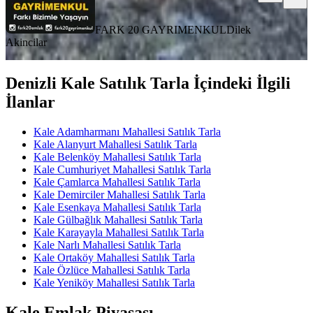
FARK 20 GAYRIMENKUL
Dilek
Akincilar
Denizli Kale Satılık Tarla İçindeki İlgili
İlanlar
Kale Adamharmanı Mahallesi Satılık Tarla
Kale Alanyurt Mahallesi Satılık Tarla
Kale Belenköy Mahallesi Satılık Tarla
Kale Cumhuriyet Mahallesi Satılık Tarla
Kale Çamlarca Mahallesi Satılık Tarla
Kale Demirciler Mahallesi Satılık Tarla
Kale Esenkaya Mahallesi Satılık Tarla
Kale Gülbağlık Mahallesi Satılık Tarla
Kale Karayayla Mahallesi Satılık Tarla
Kale Narlı Mahallesi Satılık Tarla
Kale Ortaköy Mahallesi Satılık Tarla
Kale Özlüce Mahallesi Satılık Tarla
Kale Yeniköy Mahallesi Satılık Tarla
Kale Emlak Piyasası