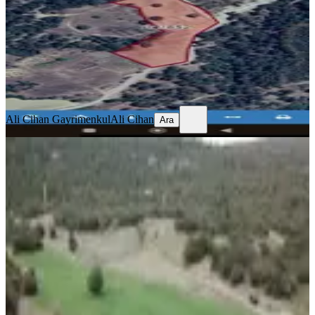
16496 m²
·
136/m²
·
19.06.2026
2.250.000 ₺
Ali Cihan Gayrimenkul
Ali Cihan
Ara
Ali Cihan Gayrimenkul
Ali Cihan
Ara
TAKASLI
Dıalog Myra Dan Kale Yeniköy De
Yatırım Fırsatı Tarla
Kale, Yeniköy Mahallesi
3499 m²
·
163/m²
·
17.06.2026
570.000 ₺
DİALOG MYRA GAYRİMENKUL
MEVLANA CELALETTİN