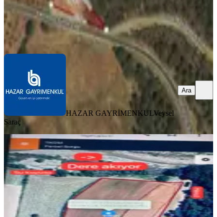
HAZAR GAYRİMENKUL
Veysel Saraç
Ara
Ara
HAZAR GAYRİMENKUL
Veysel
Saraç
YOLA YAKIN
Satılık Tarla
Kale, Narlı Mahallesi
10736 m²
·
Parselli, Sondaj Kuyusu
+2
·
373/m²
·
29.05.2026
4.000.000 ₺