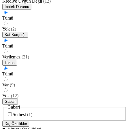
Krediye Uygun Değil
(
12
)
İpotek Durumu
Tümü
Yok
(
2
)
Kat Karşılığı
Tümü
Verilemez
(
21
)
Takas
Tümü
Var
(
9
)
Yok
(
12
)
Gabari
Gabari
Serbest
(
1
)
Dış Özellikler