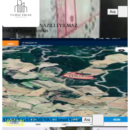
Ara
NAZILLI YILMAZ
EMLAK
Yılmaz Öztekin
YOLA YAKIN
Denizli Kale Alanyurt Satılık Zeytinlik
Kale, Alanyurt Mahallesi
12783 m²
·
Parselli, Yolu Açılmış
·
274/m²
·
07.08.2026
3.500.000 ₺
ATABEY GAYRİMENKUL
İsmail Yüksel
Ara
ATABEY GAYRİMENKUL
İsmail Yüksel
Ara