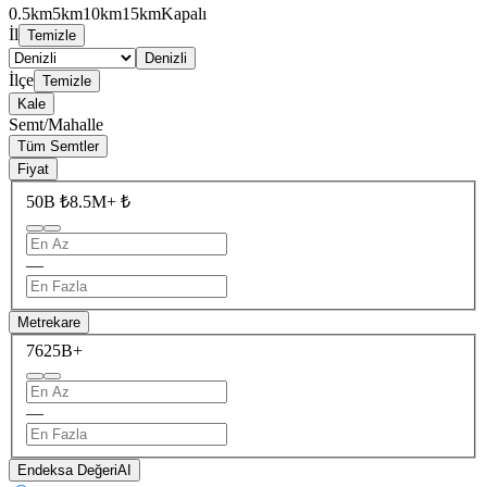
0.5km
5km
10km
15km
Kapalı
İl
Temizle
Denizli
İlçe
Temizle
Kale
Semt/Mahalle
Tüm Semtler
Fiyat
50B ₺
8.5M+ ₺
—
Metrekare
76
25B+
—
Endeksa Değeri
AI