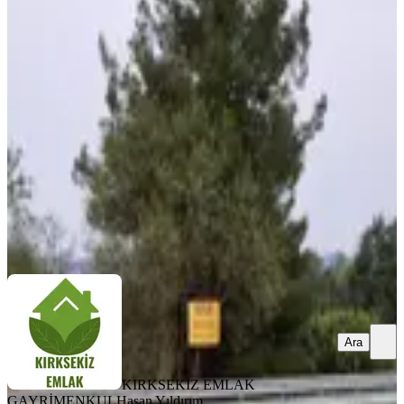
Muğla Menteşe Gazeller'de
Ticari/konut İmarlı Satılık Arsa...
Kale, Demirciler Mahallesi
795 m²
·
2.516/m²
·
06.08.2026
2.000.000 ₺
KIRKSEKİZ EMLAK GAYRİMENKUL
Hasan Yıldırım
Ara
Ara
KIRKSEKİZ EMLAK
GAYRİMENKUL
Hasan Yıldırım