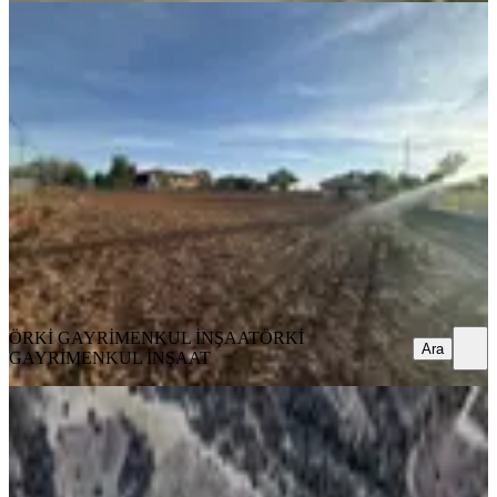
TAKASLI
Kale Belenköy De Denize 1 Saat
Uzaklıkta 10523 M2
Kale, Belenköy Mahallesi
10550 m²
·
791/m²
·
12.05.2026
8.350.000 ₺
ÖRKİ GAYRİMENKUL İNŞAAT
ÖRKİ GAYRİMENKUL
İNŞAAT
Ara
ÖRKİ GAYRİMENKUL İNŞAAT
ÖRKİ
Ara
GAYRİMENKUL İNŞAAT
Denizli Kale Esenkaya'da Yatırımlık
Satılık 11.342 M² Tarla...
Kale, Esenkaya Mahallesi