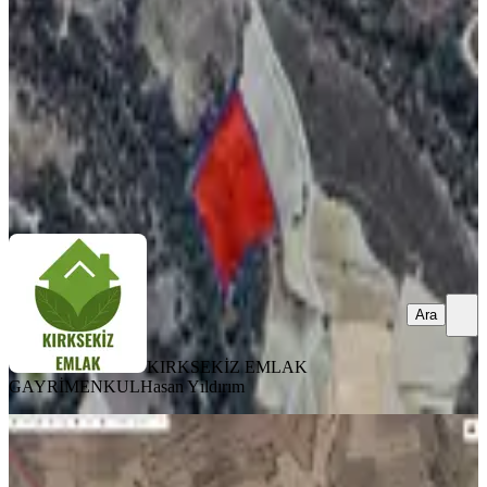
11342 m²
·
148/m²
·
11.04.2026
1.675.000 ₺
KIRKSEKİZ EMLAK GAYRİMENKUL
Hasan Yıldırım
Ara
Ara
KIRKSEKİZ EMLAK
GAYRİMENKUL
Hasan Yıldırım
YOLA YAKIN
%
31
Kale Adamharmanın'da Yola Yakın
1609m2 Tek Tapu Fırsat Tarla