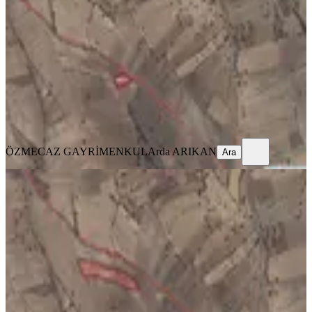
Kale, Adamharmanı Mahallesi
1609 m²
·
Yolu Açılmış
·
171/m²
·
10.03.2026
275.000 ₺
399.000 ₺
ÖZMECAZ GAYRİMENKUL
Arda ARIKAN
Ara
ÖZMECAZ GAYRİMENKUL
Arda ARIKAN
Ara
YOLU AÇIK
%
17
Kale Adamharmanın'da Yola Yakın
6853m2 Tek Tapu Fırsat Tarla
Kale, Adamharmanı Mahallesi
6853 m²
·
Yolu Açılmış
·
157/m²
·
10.03.2026
1.075.000 ₺
1.299.000 ₺