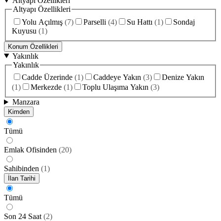
Altyapı Özellikleri
Altyapı Özellikleri
Yolu Açılmış
(
7
)
Parselli
(
4
)
Su Hattı
(
1
)
Sondaj
Kuyusu
(
1
)
Konum Özellikleri
Yakınlık
Yakınlık
Cadde Üzerinde
(
1
)
Caddeye Yakın
(
3
)
Denize Yakın
(
1
)
Merkezde
(
1
)
Toplu Ulaşıma Yakın
(
3
)
Manzara
Kimden
Tümü
Emlak Ofisinden
(
20
)
Sahibinden
(
1
)
İlan Tarihi
Tümü
Son 24 Saat
(
2
)