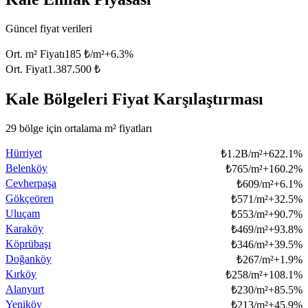
Güncel fiyat verileri
Ort. m² Fiyatı
185 ₺/m²
+
6.3
%
Ort. Fiyat
1.387.500 ₺
Kale Bölgeleri Fiyat Karşılaştırması
29 bölge için ortalama m² fiyatları
Hürriyet
₺
1.2B/m²
+
622.1
%
Belenköy
₺
765/m²
+
160.2
%
Cevherpaşa
₺
609/m²
+
6.1
%
Gökçeören
₺
571/m²
+
32.5
%
Uluçam
₺
553/m²
+
90.7
%
Karaköy
₺
469/m²
+
93.8
%
Köprübaşı
₺
346/m²
+
39.5
%
Doğanköy
₺
267/m²
+
1.9
%
Kırköy
₺
258/m²
+
108.1
%
Alanyurt
₺
230/m²
+
85.5
%
Yeniköy
₺
213/m²
+
45.9
%