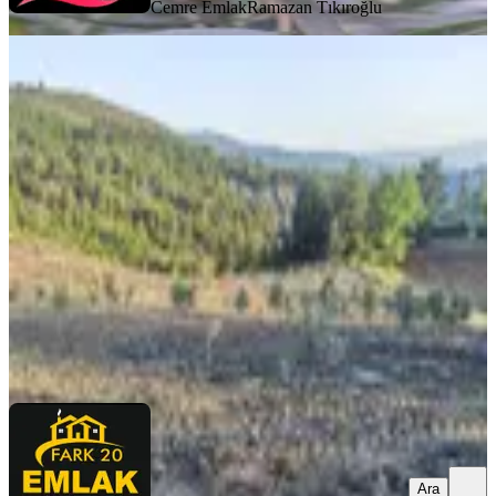
Cemre Emlak
Ramazan Tıkıroğlu
YOLA YAKIN
%
10
Fark20'den Kale/özlüce'de 14,5
Dönüm Zeytinlik
Kale, Özlüce Mahallesi
14533 m²
·
Parselli, Yolu Açılmış
·
186/m²
·
09.07.2025
2.700.000 ₺
3.000.000 ₺
FARK 20 GAYRIMENKUL
Dilek Akincilar
Ara
Ara