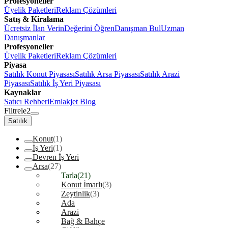
Profesyoneller
Üyelik Paketleri
Reklam Çözümleri
Satış & Kiralama
Ücretsiz İlan Verin
Değerini Öğren
Danışman Bul
Uzman
Danışmanlar
Profesyoneller
Üyelik Paketleri
Reklam Çözümleri
Piyasa
Satılık Konut Piyasası
Satılık Arsa Piyasası
Satılık Arazi
Piyasası
Satılık İş Yeri Piyasası
Kaynaklar
Satıcı Rehberi
Emlakjet Blog
Filtrele
2
Satılık
Konut
(1)
İş Yeri
(1)
Devren İş Yeri
Arsa
(27)
Tarla
(21)
Konut İmarlı
(3)
Zeytinlik
(3)
Ada
Arazi
Bağ & Bahçe