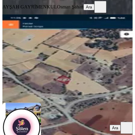
AYŞAH GAYRİMENKUL
Osman Şahan
Ara
%
22
Denizli Kalede Satılık Tarla
Kale, Yeniköy Mahallesi
150 m²
·
467/m²
·
16.05.2026
70.000 ₺
90.000 ₺
Kütahya Şölen Emlak
Mehmet Şahin
Ara
Ara