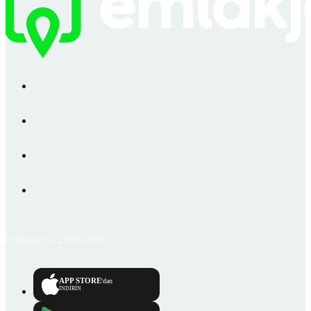
Emlakjet © 2006-2026
APP STORE
'dan
İNDİRİN