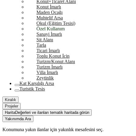
Konut+Ticaret Alanı
Konut İmarlı
Maden Ocağı
Muhtelif Arsa
Okul (Eğitim Tesisi)
Özel Kullanım
Sanayi İmarlı
Sit Alanı
Tarla
Ticari İmarlı
Toplu Konut İçin
Turizm/Konut Alanı
Turizm İmarlı
Villa İmarlı
Zeytinlik
Kat Karşılığı Arsa
Turistik Tesis
Kiralık
Projeler
Harita
Değerleri ve ilanları tematik haritada görün
Yakınımda Ara
Konumuna yakın ilanlar için yakınlık mesafesini seç.