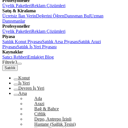
Profesyoneller
Üyelik Paketleri
Reklam Çözümleri
Satış & Kiralama
Ücretsiz İlan Verin
Değerini Öğren
Danışman Bul
Uzman
Danışmanlar
Profesyoneller
Üyelik Paketleri
Reklam Çözümleri
Piyasa
Satılık Konut Piyasası
Satılık Arsa Piyasası
Satılık Arazi
Piyasası
Satılık İş Yeri Piyasası
Kaynaklar
Satıcı Rehberi
Emlakjet Blog
Filtrele
3
Satılık
Konut
İş Yeri
Devren İş Yeri
Arsa
Ada
Arazi
Bağ & Bahçe
Çiftlik
Depo, Antrepo İzinli
Hastane (Sağlık Tesisi)