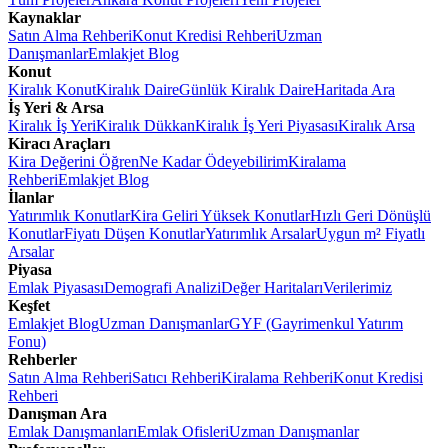
Kaynaklar
Satın Alma Rehberi
Konut Kredisi Rehberi
Uzman
Danışmanlar
Emlakjet Blog
Konut
Kiralık Konut
Kiralık Daire
Günlük Kiralık Daire
Haritada Ara
İş Yeri & Arsa
Kiralık İş Yeri
Kiralık Dükkan
Kiralık İş Yeri Piyasası
Kiralık Arsa
Kiracı Araçları
Kira Değerini Öğren
Ne Kadar Ödeyebilirim
Kiralama
Rehberi
Emlakjet Blog
İlanlar
Yatırımlık Konutlar
Kira Geliri Yüksek Konutlar
Hızlı Geri Dönüşlü
Konutlar
Fiyatı Düşen Konutlar
Yatırımlık Arsalar
Uygun m² Fiyatlı
Arsalar
Piyasa
Emlak Piyasası
Demografi Analizi
Değer Haritaları
Verilerimiz
Keşfet
Emlakjet Blog
Uzman Danışmanlar
GYF (Gayrimenkul Yatırım
Fonu)
Rehberler
Satın Alma Rehberi
Satıcı Rehberi
Kiralama Rehberi
Konut Kredisi
Rehberi
Danışman Ara
Emlak Danışmanları
Emlak Ofisleri
Uzman Danışmanlar