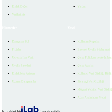
Emlak Değeri
Yardım
Verilerimiz
Hizmetler
Yasal
Danışman Bul
Kullanım Koşulları
Projeler
Bireysel Üyelik Sözleşmesi
Ücretsiz İlan Verin
Çerez Politikası ve Aydınlat
Üyelik Paketleri
Çerez Ayarları
EmlakZeka Asistan
Kullanıcı Veri Gizliliği Bildi
Uzman Danışmanlar
Ziyaretçi Veri Gizliliği
Müşteri Yetkilisi Veri Gizlili
Aday Aydınlatma Metni
Emlakjet bir
grup şirketidir.