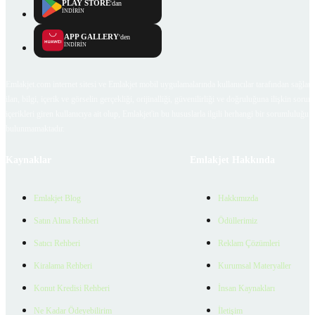
PLAY STORE
'dan
İNDİRİN
APP GALLERY
'den
İNDİRİN
Emlakjet.com internet sitesi ve Emlakjet mobil uygulamalarında kullanıcılar tarafından sağlana
ilan, bilgi, içerik ve görselin gerçekliği, orijinalliği, güvenilirliği ve doğruluğuna ilişkin soru
içerikleri giren kullanıcıya ait olup, Emlakjet'in bu hususlarla ilgili herhangi bir sorumluluğu
bulunmamaktadır.
Kaynaklar
Emlakjet Hakkında
Emlakjet Blog
Hakkımızda
Satın Alma Rehberi
Ödüllerimiz
Satıcı Rehberi
Reklam Çözümleri
Kiralama Rehberi
Kurumsal Materyaller
Konut Kredisi Rehberi
İnsan Kaynakları
Ne Kadar Ödeyebilirim
İletişim