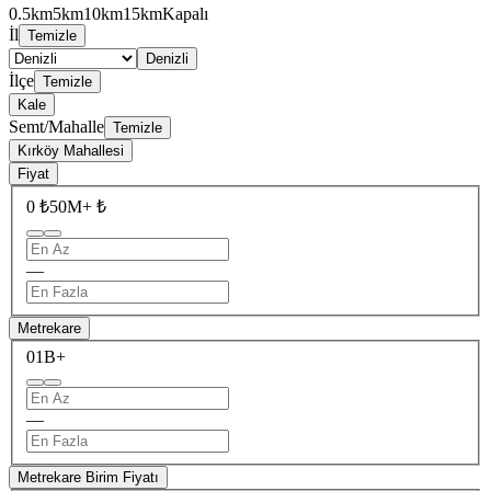
0.5km
5km
10km
15km
Kapalı
İl
Temizle
Denizli
İlçe
Temizle
Kale
Semt/Mahalle
Temizle
Kırköy Mahallesi
Fiyat
0 ₺
50M+ ₺
—
Metrekare
0
1B+
—
Metrekare Birim Fiyatı