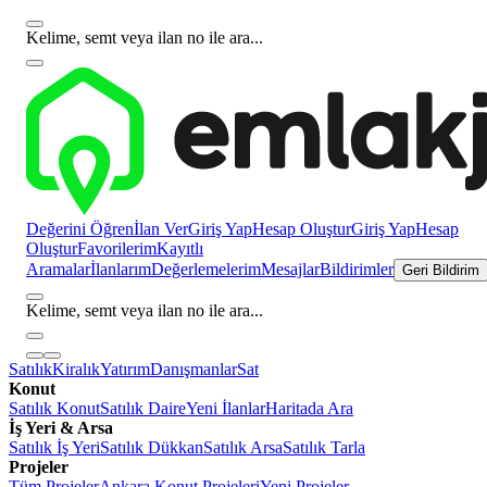
Kelime, semt veya ilan no ile ara...
Değerini Öğren
İlan Ver
Giriş Yap
Hesap Oluştur
Giriş Yap
Hesap
Oluştur
Favorilerim
Kayıtlı
Aramalar
İlanlarım
Değerlemelerim
Mesajlar
Bildirimler
Geri Bildirim
Kelime, semt veya ilan no ile ara...
Satılık
Kiralık
Yatırım
Danışmanlar
Sat
Konut
Satılık Konut
Satılık Daire
Yeni İlanlar
Haritada Ara
İş Yeri & Arsa
Satılık İş Yeri
Satılık Dükkan
Satılık Arsa
Satılık Tarla
Projeler
Tüm Projeler
Ankara Konut Projeleri
Yeni Projeler