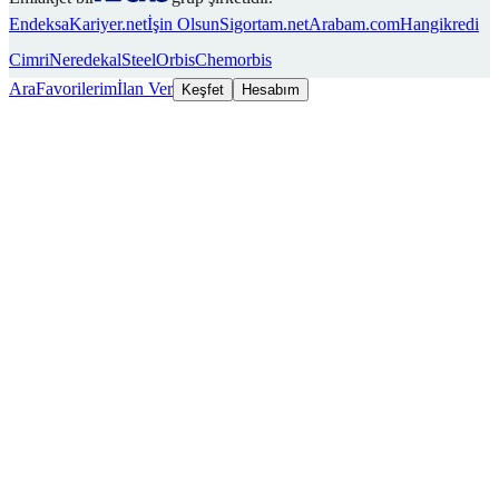
Endeksa
Kariyer.net
İşin Olsun
Sigortam.net
Arabam.com
Hangikredi
Cimri
Neredekal
SteelOrbis
Chemorbis
Ara
Favorilerim
İlan Ver
Keşfet
Hesabım