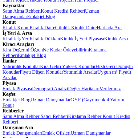
Kaynaklar
Satın Alma Rehberi
Konut Kredisi Rehberi
Uzman
Danışmanlar
Emlakjet Blog
Konut
Kiralık Konut
Kiralık Daire
Günlük Kiralık Daire
Haritada Ara
İş Yeri & Arsa
Kiralık İş Yeri
Kiralık Dükkan
Kiralık İş Yeri Piyasası
Kiralık Arsa
Kiracı Araçları
Kira Değerini Öğren
Ne Kadar Ödeyebilirim
Kiralama
Rehberi
Emlakjet Blog
İlanlar
Yatırımlık Konutlar
Kira Geliri Yüksek Konutlar
Hızlı Geri Dönüşlü
Konutlar
Fiyatı Düşen Konutlar
Yatırımlık Arsalar
Uygun m² Fiyatlı
Arsalar
Piyasa
Emlak Piyasası
Demografi Analizi
Değer Haritaları
Verilerimiz
Keşfet
Emlakjet Blog
Uzman Danışmanlar
GYF (Gayrimenkul Yatırım
Fonu)
Rehberler
Satın Alma Rehberi
Satıcı Rehberi
Kiralama Rehberi
Konut Kredisi
Rehberi
Danışman Ara
Emlak Danışmanları
Emlak Ofisleri
Uzman Danışmanlar