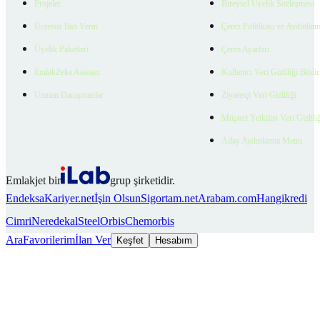
Projeler
Bireysel Üyelik Sözleşmesi
Ücretsiz İlan Verin
Çerez Politikası ve Aydınlat
Üyelik Paketleri
Çerez Ayarları
EmlakZeka Asistan
Kullanıcı Veri Gizliliği Bildi
Uzman Danışmanlar
Ziyaretçi Veri Gizliliği
Müşteri Yetkilisi Veri Gizlili
Aday Aydınlatma Metni
Emlakjet bir
grup şirketidir.
Endeksa
Kariyer.net
İşin Olsun
Sigortam.net
Arabam.com
Hangikredi
Cimri
Neredekal
SteelOrbis
Chemorbis
Ara
Favorilerim
İlan Ver
Keşfet
Hesabım