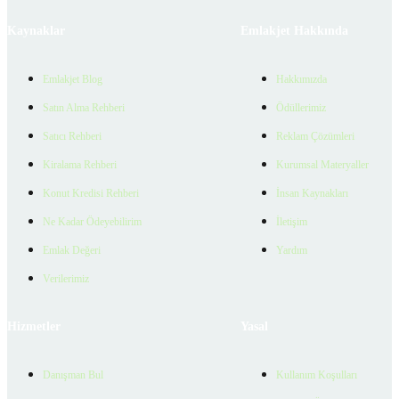
Kaynaklar
Emlakjet Hakkında
Emlakjet Blog
Hakkımızda
Satın Alma Rehberi
Ödüllerimiz
Satıcı Rehberi
Reklam Çözümleri
Kiralama Rehberi
Kurumsal Materyaller
Konut Kredisi Rehberi
İnsan Kaynakları
Ne Kadar Ödeyebilirim
İletişim
Emlak Değeri
Yardım
Verilerimiz
Hizmetler
Yasal
Danışman Bul
Kullanım Koşulları