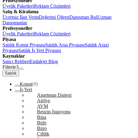
Profesyoneller
Üyelik Paketleri
Reklam Çözümleri
Satış & Kiralama
Ücretsiz İlan Verin
Değerini Öğren
Danışman Bul
Uzman
Danışmanlar
Profesyoneller
Üyelik Paketleri
Reklam Çözümleri
Piyasa
Satılık Konut Piyasası
Satılık Arsa Piyasası
Satılık Arazi
Piyasası
Satılık İş Yeri Piyasası
Kaynaklar
Satıcı Rehberi
Emlakjet Blog
Filtrele
3
Satılık
Konut
(9)
İş Yeri
Apartman Dairesi
Atölye
AVM
Benzin İstasyonu
Bina
Büfe
Büro
Çiftlik