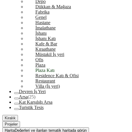
Depo
Dükkan & Mağaza
Fabrika
Genel
Hastane
İmalathane
İşhanı
İşhanı Katı
Kafe & Bar
Kıraathane
Müstakil İş yeri
Ofis
Plaza
Plaza Katı
Residence Katı & Ofisi
Restaurant
Villa (İş yeri)
Devren İş Yeri
Arsa
(25)
Kat Karşılığı Arsa
Turistik Tesis
Kiralık
Projeler
Harita
Değerleri ve ilanları tematik haritada görün