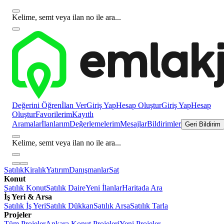
Kelime, semt veya ilan no ile ara...
Değerini Öğren
İlan Ver
Giriş Yap
Hesap Oluştur
Giriş Yap
Hesap
Oluştur
Favorilerim
Kayıtlı
Aramalar
İlanlarım
Değerlemelerim
Mesajlar
Bildirimler
Geri Bildirim
Kelime, semt veya ilan no ile ara...
Satılık
Kiralık
Yatırım
Danışmanlar
Sat
Konut
Satılık Konut
Satılık Daire
Yeni İlanlar
Haritada Ara
İş Yeri & Arsa
Satılık İş Yeri
Satılık Dükkan
Satılık Arsa
Satılık Tarla
Projeler
Tüm Projeler
Ankara Konut Projeleri
Yeni Projeler