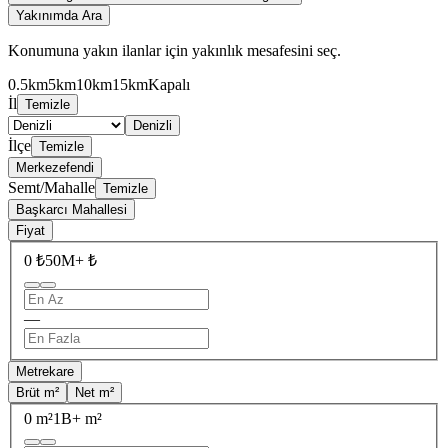
Yakınımda Ara
Konumuna yakın ilanlar için yakınlık mesafesini seç.
0.5km
5km
10km
15km
Kapalı
İl
Temizle
Denizli
İlçe
Temizle
Merkezefendi
Semt/Mahalle
Temizle
Başkarcı Mahallesi
Fiyat
0 ₺
50M+ ₺
—
Metrekare
Brüt m²
Net m²
0 m²
1B+ m²