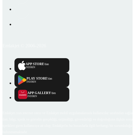
Emlakjet © 2006-2026
APP STORE
'dan
İNDİRİN
PLAY STORE
'dan
İNDİRİN
APP GALLERY
'den
İNDİRİN
Emlakjet.com internet sitesi ve Emlakjet mobil uygulamalarında kullanıcılar tarafından sağlana
ilan, bilgi, içerik ve görselin gerçekliği, orijinalliği, güvenilirliği ve doğruluğuna ilişkin soru
içerikleri giren kullanıcıya ait olup, Emlakjet'in bu hususlarla ilgili herhangi bir sorumluluğu
bulunmamaktadır.