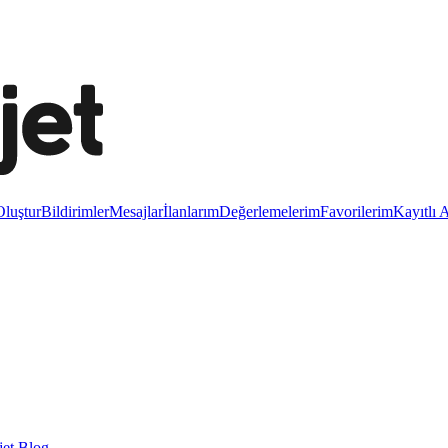
luştur
Bildirimler
Mesajlar
İlanlarım
Değerlemelerim
Favorilerim
Kayıtlı 
et Blog