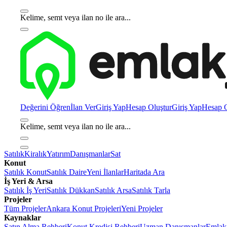
Kelime, semt veya ilan no ile ara...
Değerini Öğren
İlan Ver
Giriş Yap
Hesap Oluştur
Giriş Yap
Hesap O
Kelime, semt veya ilan no ile ara...
Satılık
Kiralık
Yatırım
Danışmanlar
Sat
Konut
Satılık Konut
Satılık Daire
Yeni İlanlar
Haritada Ara
İş Yeri & Arsa
Satılık İş Yeri
Satılık Dükkan
Satılık Arsa
Satılık Tarla
Projeler
Tüm Projeler
Ankara Konut Projeleri
Yeni Projeler
Kaynaklar
Satın Alma Rehberi
Konut Kredisi Rehberi
Uzman Danışmanlar
Emlakj