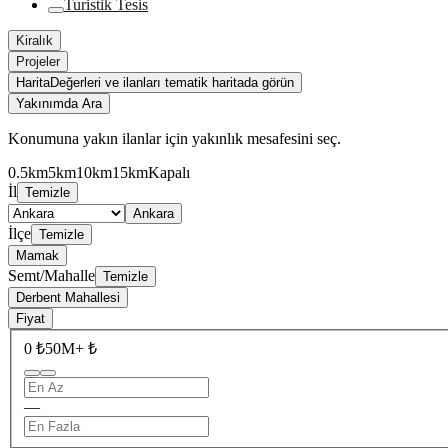
Turistik Tesis
Kiralık
Projeler
Harita
Değerleri ve ilanları tematik haritada görün
Yakınımda Ara
Konumuna yakın ilanlar için yakınlık mesafesini seç.
0.5km
5km
10km
15km
Kapalı
İl
Temizle
Ankara
İlçe
Temizle
Mamak
Semt/Mahalle
Temizle
Derbent Mahallesi
Fiyat
0 ₺
50M+ ₺
—