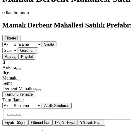
0
ilan bulundu
Mamak Derbent Mahallesi Satılık Prefabri
Filtrele
3
Sırala
Görünüm
Paylaş
Kaydet
İl
Ankara
İlçe
Mamak
Semt
Derbent Mahallesi
Tümünü Temizle
Tüm İlanlar
Akıllı Sıralama
Fiyatı Düşen
Güncel İlan
Düşük Fiyat
Yüksek Fiyat