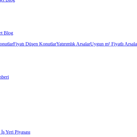
et Blog
onutlar
Fiyatı Düşen Konutlar
Yatırımlık Arsalar
Uygun m² Fiyatlı Arsala
hberi
k İş Yeri Piyasası