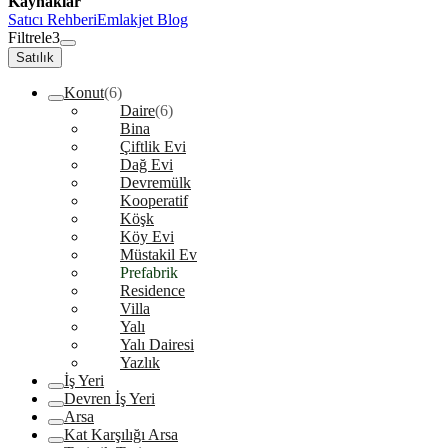
Kaynaklar
Satıcı Rehberi
Emlakjet Blog
Filtrele
3
Satılık
Konut
(6)
Daire
(6)
Bina
Çiftlik Evi
Dağ Evi
Devremülk
Kooperatif
Köşk
Köy Evi
Müstakil Ev
Prefabrik
Residence
Villa
Yalı
Yalı Dairesi
Yazlık
İş Yeri
Devren İş Yeri
Arsa
Kat Karşılığı Arsa