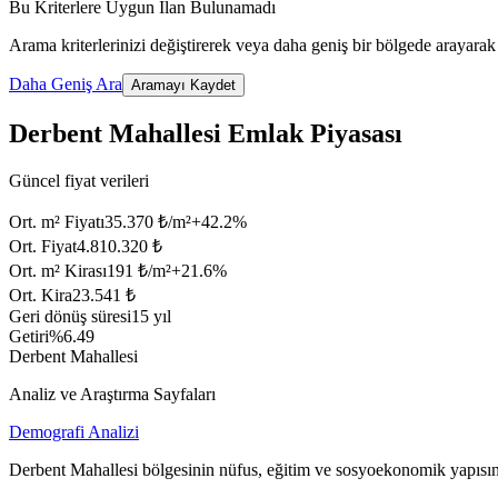
Bu Kriterlere Uygun İlan Bulunamadı
Arama kriterlerinizi değiştirerek veya daha geniş bir bölgede arayarak 
Daha Geniş Ara
Aramayı Kaydet
Derbent Mahallesi Emlak Piyasası
Güncel fiyat verileri
Ort. m² Fiyatı
35.370 ₺/m²
+
42.2
%
Ort. Fiyat
4.810.320 ₺
Ort. m² Kirası
191 ₺/m²
+
21.6
%
Ort. Kira
23.541 ₺
Geri dönüş süresi
15 yıl
Getiri
%6.49
Derbent Mahallesi
Analiz ve Araştırma Sayfaları
Demografi Analizi
Derbent Mahallesi bölgesinin nüfus, eğitim ve sosyoekonomik yapısın