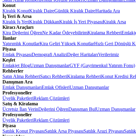
Konut
Kiralık Konut
Kiralık Daire
Günlük Kiralık Daire
Haritada Ara
İş Yeri & Arsa
Kiralık İş Yeri
Kiralık Dükkan
Kiralık İş Yeri Piyasası
Kiralık Arsa
Kiracı Araçları
Kira Değerini Öğren
Ne Kadar Ödeyebilirim
Kiralama Rehberi
Emlakj
İlanlar
Yatırımlık Konutlar
Kira Geliri Yüksek Konutlar
Hızlı Geri Dönüşlü K
Piyasa
Emlak Piyasası
Demografi Analizi
Değer Haritaları
Verilerimiz
Keşfet
Emlakjet Blog
Uzman Danışmanlar
GYF (Gayrimenkul Yatırım Fonu)
Rehberler
Satın Alma Rehberi
Satıcı Rehberi
Kiralama Rehberi
Konut Kredisi Re
Danışman Ara
Emlak Danışmanları
Emlak Ofisleri
Uzman Danışmanlar
Profesyoneller
Üyelik Paketleri
Reklam Çözümleri
Satış & Kiralama
Ücretsiz İlan Verin
Değerini Öğren
Danışman Bul
Uzman Danışmanlar
Profesyoneller
Üyelik Paketleri
Reklam Çözümleri
Piyasa
Satılık Konut Piyasası
Satılık Arsa Piyasası
Satılık Arazi Piyasası
Satılı