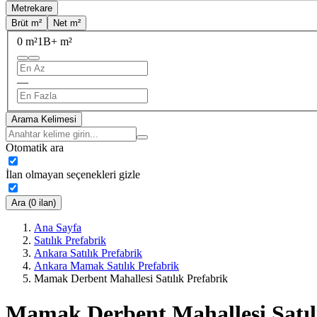
Metrekare
Brüt m²
Net m²
0 m²
1B+ m²
—
Arama Kelimesi
Otomatik ara
İlan olmayan seçenekleri gizle
Ara (0 ilan)
Ana Sayfa
Satılık Prefabrik
Ankara Satılık Prefabrik
Ankara Mamak Satılık Prefabrik
Mamak Derbent Mahallesi Satılık Prefabrik
Mamak Derbent Mahallesi Satıl