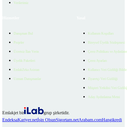
Verilerimiz
Hizmetler
Yasal
Danışman Bul
Kullanım Koşulları
Projeler
Bireysel Üyelik Sözleşmesi
Ücretsiz İlan Verin
Çerez Politikası ve Aydınlat
Üyelik Paketleri
Çerez Ayarları
EmlakZeka Asistan
Kullanıcı Veri Gizliliği Bildi
Uzman Danışmanlar
Ziyaretçi Veri Gizliliği
Müşteri Yetkilisi Veri Gizlili
Aday Aydınlatma Metni
Emlakjet bir
grup şirketidir.
Endeksa
Kariyer.net
İşin Olsun
Sigortam.net
Arabam.com
Hangikredi