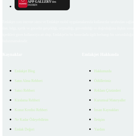
APP GALLERY
'den
İNDİRİN
Emlakjet.com internet sitesi ve Emlakjet mobil uygulamalarında kullanıcılar tarafından sağlana
ilan, bilgi, içerik ve görselin gerçekliği, orijinalliği, güvenilirliği ve doğruluğuna ilişkin soru
içerikleri giren kullanıcıya ait olup, Emlakjet'in bu hususlarla ilgili herhangi bir sorumluluğu
bulunmamaktadır.
Kaynaklar
Emlakjet Hakkında
Emlakjet Blog
Hakkımızda
Satın Alma Rehberi
Ödüllerimiz
Satıcı Rehberi
Reklam Çözümleri
Kiralama Rehberi
Kurumsal Materyaller
Konut Kredisi Rehberi
İnsan Kaynakları
Ne Kadar Ödeyebilirim
İletişim
Emlak Değeri
Yardım