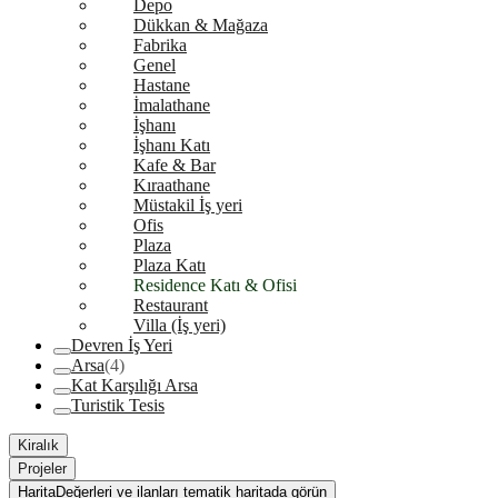
Depo
Dükkan & Mağaza
Fabrika
Genel
Hastane
İmalathane
İşhanı
İşhanı Katı
Kafe & Bar
Kıraathane
Müstakil İş yeri
Ofis
Plaza
Plaza Katı
Residence Katı & Ofisi
Restaurant
Villa (İş yeri)
Devren İş Yeri
Arsa
(4)
Kat Karşılığı Arsa
Turistik Tesis
Kiralık
Projeler
Harita
Değerleri ve ilanları tematik haritada görün