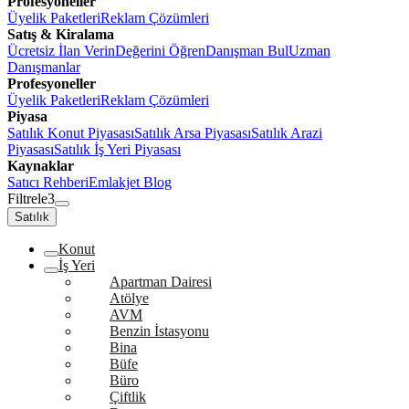
Profesyoneller
Üyelik Paketleri
Reklam Çözümleri
Satış & Kiralama
Ücretsiz İlan Verin
Değerini Öğren
Danışman Bul
Uzman
Danışmanlar
Profesyoneller
Üyelik Paketleri
Reklam Çözümleri
Piyasa
Satılık Konut Piyasası
Satılık Arsa Piyasası
Satılık Arazi
Piyasası
Satılık İş Yeri Piyasası
Kaynaklar
Satıcı Rehberi
Emlakjet Blog
Filtrele
3
Satılık
Konut
İş Yeri
Apartman Dairesi
Atölye
AVM
Benzin İstasyonu
Bina
Büfe
Büro
Çiftlik