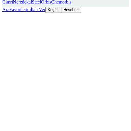
Cimri
Neredekal
SteelOrbis
Chemorbis
Ara
Favorilerim
İlan Ver
Keşfet
Hesabım