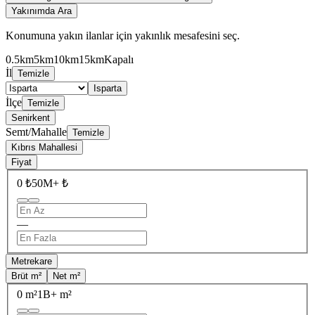
Yakınımda Ara
Konumuna yakın ilanlar için yakınlık mesafesini seç.
0.5km
5km
10km
15km
Kapalı
İl
Temizle
Isparta
İlçe
Temizle
Senirkent
Semt/Mahalle
Temizle
Kıbrıs Mahallesi
Fiyat
0 ₺
50M+ ₺
—
Metrekare
Brüt m²
Net m²
0 m²
1B+ m²