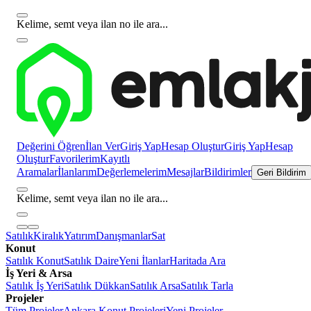
Kelime, semt veya ilan no ile ara...
Değerini Öğren
İlan Ver
Giriş Yap
Hesap Oluştur
Giriş Yap
Hesap
Oluştur
Favorilerim
Kayıtlı
Aramalar
İlanlarım
Değerlemelerim
Mesajlar
Bildirimler
Geri Bildirim
Kelime, semt veya ilan no ile ara...
Satılık
Kiralık
Yatırım
Danışmanlar
Sat
Konut
Satılık Konut
Satılık Daire
Yeni İlanlar
Haritada Ara
İş Yeri & Arsa
Satılık İş Yeri
Satılık Dükkan
Satılık Arsa
Satılık Tarla
Projeler
Tüm Projeler
Ankara Konut Projeleri
Yeni Projeler