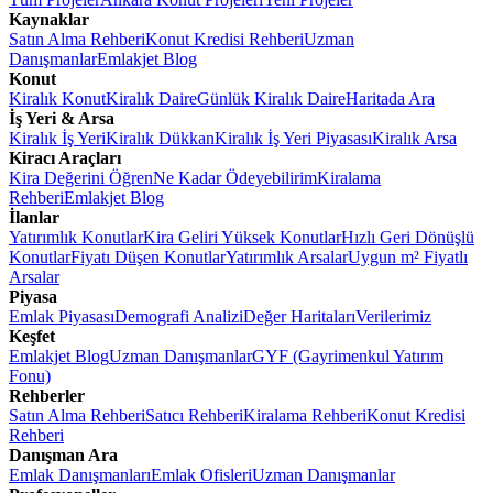
Kaynaklar
Satın Alma Rehberi
Konut Kredisi Rehberi
Uzman
Danışmanlar
Emlakjet Blog
Konut
Kiralık Konut
Kiralık Daire
Günlük Kiralık Daire
Haritada Ara
İş Yeri & Arsa
Kiralık İş Yeri
Kiralık Dükkan
Kiralık İş Yeri Piyasası
Kiralık Arsa
Kiracı Araçları
Kira Değerini Öğren
Ne Kadar Ödeyebilirim
Kiralama
Rehberi
Emlakjet Blog
İlanlar
Yatırımlık Konutlar
Kira Geliri Yüksek Konutlar
Hızlı Geri Dönüşlü
Konutlar
Fiyatı Düşen Konutlar
Yatırımlık Arsalar
Uygun m² Fiyatlı
Arsalar
Piyasa
Emlak Piyasası
Demografi Analizi
Değer Haritaları
Verilerimiz
Keşfet
Emlakjet Blog
Uzman Danışmanlar
GYF (Gayrimenkul Yatırım
Fonu)
Rehberler
Satın Alma Rehberi
Satıcı Rehberi
Kiralama Rehberi
Konut Kredisi
Rehberi
Danışman Ara
Emlak Danışmanları
Emlak Ofisleri
Uzman Danışmanlar