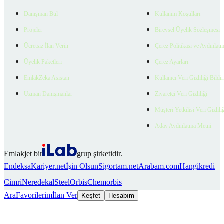
Danışman Bul
Kullanım Koşulları
Projeler
Bireysel Üyelik Sözleşmesi
Ücretsiz İlan Verin
Çerez Politikası ve Aydınlat
Üyelik Paketleri
Çerez Ayarları
EmlakZeka Asistan
Kullanıcı Veri Gizliliği Bildi
Uzman Danışmanlar
Ziyaretçi Veri Gizliliği
Müşteri Yetkilisi Veri Gizlili
Aday Aydınlatma Metni
Emlakjet bir
grup şirketidir.
Endeksa
Kariyer.net
İşin Olsun
Sigortam.net
Arabam.com
Hangikredi
Cimri
Neredekal
SteelOrbis
Chemorbis
Ara
Favorilerim
İlan Ver
Keşfet
Hesabım