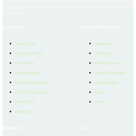
ilan, bilgi, içerik ve görselin gerçekliği, orijinalliği, güvenilirliği ve doğruluğuna ilişkin soru
içerikleri giren kullanıcıya ait olup, Emlakjet'in bu hususlarla ilgili herhangi bir sorumluluğu
bulunmamaktadır.
Kaynaklar
Emlakjet Hakkında
Emlakjet Blog
Hakkımızda
Satın Alma Rehberi
Ödüllerimiz
Satıcı Rehberi
Reklam Çözümleri
Kiralama Rehberi
Kurumsal Materyaller
Konut Kredisi Rehberi
İnsan Kaynakları
Ne Kadar Ödeyebilirim
İletişim
Emlak Değeri
Yardım
Verilerimiz
Hizmetler
Yasal