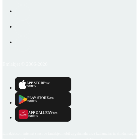
Emlakjet © 2006-2026
APP STORE
'dan
İNDİRİN
PLAY STORE
'dan
İNDİRİN
APP GALLERY
'den
İNDİRİN
Emlakjet.com internet sitesi ve Emlakjet mobil uygulamalarında kullanıcılar tarafından sağlana