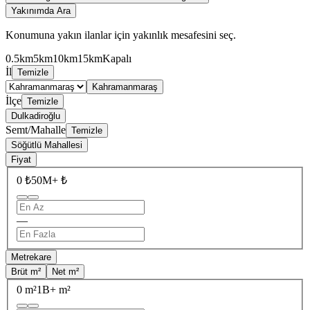
Yakınımda Ara
Konumuna yakın ilanlar için yakınlık mesafesini seç.
0.5km
5km
10km
15km
Kapalı
İl
Temizle
Kahramanmaraş
İlçe
Temizle
Dulkadiroğlu
Semt/Mahalle
Temizle
Söğütlü Mahallesi
Fiyat
0 ₺
50M+ ₺
—
Metrekare
Brüt m²
Net m²
0 m²
1B+ m²