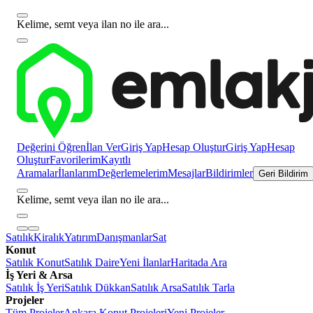
Kelime, semt veya ilan no ile ara...
Değerini Öğren
İlan Ver
Giriş Yap
Hesap Oluştur
Giriş Yap
Hesap
Oluştur
Favorilerim
Kayıtlı
Aramalar
İlanlarım
Değerlemelerim
Mesajlar
Bildirimler
Geri Bildirim
Kelime, semt veya ilan no ile ara...
Satılık
Kiralık
Yatırım
Danışmanlar
Sat
Konut
Satılık Konut
Satılık Daire
Yeni İlanlar
Haritada Ara
İş Yeri & Arsa
Satılık İş Yeri
Satılık Dükkan
Satılık Arsa
Satılık Tarla
Projeler
Tüm Projeler
Ankara Konut Projeleri
Yeni Projeler