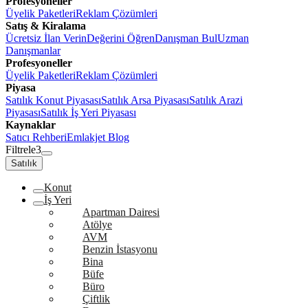
Profesyoneller
Üyelik Paketleri
Reklam Çözümleri
Satış & Kiralama
Ücretsiz İlan Verin
Değerini Öğren
Danışman Bul
Uzman
Danışmanlar
Profesyoneller
Üyelik Paketleri
Reklam Çözümleri
Piyasa
Satılık Konut Piyasası
Satılık Arsa Piyasası
Satılık Arazi
Piyasası
Satılık İş Yeri Piyasası
Kaynaklar
Satıcı Rehberi
Emlakjet Blog
Filtrele
3
Satılık
Konut
İş Yeri
Apartman Dairesi
Atölye
AVM
Benzin İstasyonu
Bina
Büfe
Büro
Çiftlik