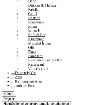
Depo
Dükkan & Mağaza
Fabrika
Genel
Hastane
İmalathane
İşhanı
İşhanı Katı
Kafe & Bar
Kıraathane
Müstakil İş yeri
Ofis
Plaza
Plaza Katı
Residence Katı & Ofisi
Restaurant
Villa (İş yeri)
Devren İş Yeri
Arsa
Kat Karşılığı Arsa
Turistik Tesis
Kiralık
Projeler
Harita
Değerleri ve ilanları tematik haritada görün