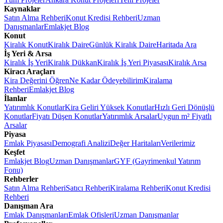
Kaynaklar
Satın Alma Rehberi
Konut Kredisi Rehberi
Uzman
Danışmanlar
Emlakjet Blog
Konut
Kiralık Konut
Kiralık Daire
Günlük Kiralık Daire
Haritada Ara
İş Yeri & Arsa
Kiralık İş Yeri
Kiralık Dükkan
Kiralık İş Yeri Piyasası
Kiralık Arsa
Kiracı Araçları
Kira Değerini Öğren
Ne Kadar Ödeyebilirim
Kiralama
Rehberi
Emlakjet Blog
İlanlar
Yatırımlık Konutlar
Kira Geliri Yüksek Konutlar
Hızlı Geri Dönüşlü
Konutlar
Fiyatı Düşen Konutlar
Yatırımlık Arsalar
Uygun m² Fiyatlı
Arsalar
Piyasa
Emlak Piyasası
Demografi Analizi
Değer Haritaları
Verilerimiz
Keşfet
Emlakjet Blog
Uzman Danışmanlar
GYF (Gayrimenkul Yatırım
Fonu)
Rehberler
Satın Alma Rehberi
Satıcı Rehberi
Kiralama Rehberi
Konut Kredisi
Rehberi
Danışman Ara
Emlak Danışmanları
Emlak Ofisleri
Uzman Danışmanlar