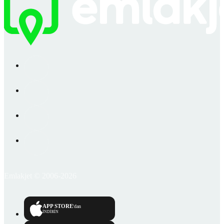
Emlakjet © 2006-2026
APP STORE
'dan
İNDİRİN