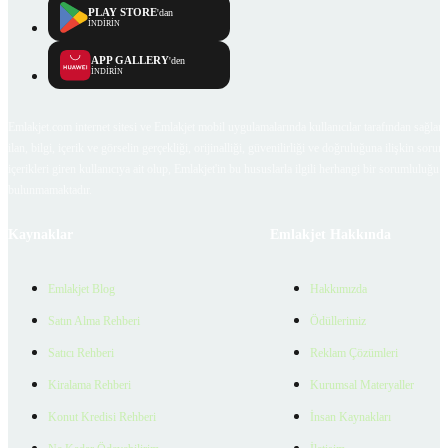
PLAY STORE
'dan
İNDİRİN
APP GALLERY
'den
İNDİRİN
Emlakjet.com internet sitesi ve Emlakjet mobil uygulamalarında kullanıcılar tarafından sağlana
ilan, bilgi, içerik ve görselin gerçekliği, orijinalliği, güvenilirliği ve doğruluğuna ilişkin soru
içerikleri giren kullanıcıya ait olup, Emlakjet'in bu hususlarla ilgili herhangi bir sorumluluğu
bulunmamaktadır.
Kaynaklar
Emlakjet Hakkında
Emlakjet Blog
Hakkımızda
Satın Alma Rehberi
Ödüllerimiz
Satıcı Rehberi
Reklam Çözümleri
Kiralama Rehberi
Kurumsal Materyaller
Konut Kredisi Rehberi
İnsan Kaynakları