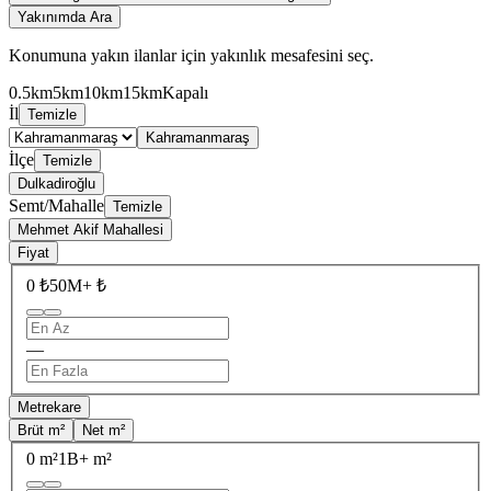
Yakınımda Ara
Konumuna yakın ilanlar için yakınlık mesafesini seç.
0.5km
5km
10km
15km
Kapalı
İl
Temizle
Kahramanmaraş
İlçe
Temizle
Dulkadiroğlu
Semt/Mahalle
Temizle
Mehmet Akif Mahallesi
Fiyat
0 ₺
50M+ ₺
—
Metrekare
Brüt m²
Net m²
0 m²
1B+ m²