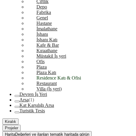
Çiftlik
Depo
Fabrika
Genel
Hastane
İmalathane
İşhanı
İşhanı Katı
Kafe & Bar
Kıraathane
Müstakil İş yeri
Ofis
Plaza
Plaza Katı
Residence Katı & Ofisi
Restaurant
Villa (İş yeri)
Devren İş Yeri
Arsa
(1)
Kat Karşılığı Arsa
Turistik Tesis
Kiralık
Projeler
Harita
Değerleri ve ilanları tematik haritada görün