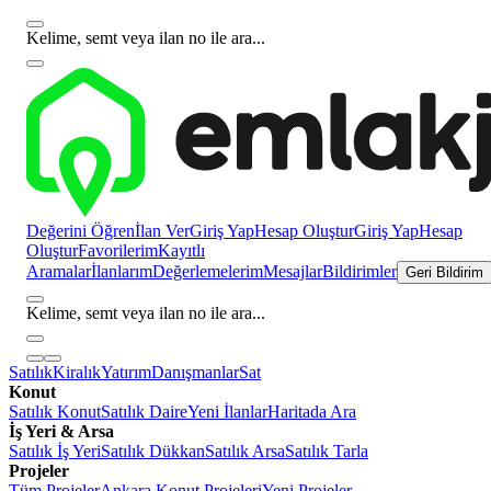
Kelime, semt veya ilan no ile ara...
Değerini Öğren
İlan Ver
Giriş Yap
Hesap Oluştur
Giriş Yap
Hesap
Oluştur
Favorilerim
Kayıtlı
Aramalar
İlanlarım
Değerlemelerim
Mesajlar
Bildirimler
Geri Bildirim
Kelime, semt veya ilan no ile ara...
Satılık
Kiralık
Yatırım
Danışmanlar
Sat
Konut
Satılık Konut
Satılık Daire
Yeni İlanlar
Haritada Ara
İş Yeri & Arsa
Satılık İş Yeri
Satılık Dükkan
Satılık Arsa
Satılık Tarla
Projeler
Tüm Projeler
Ankara Konut Projeleri
Yeni Projeler