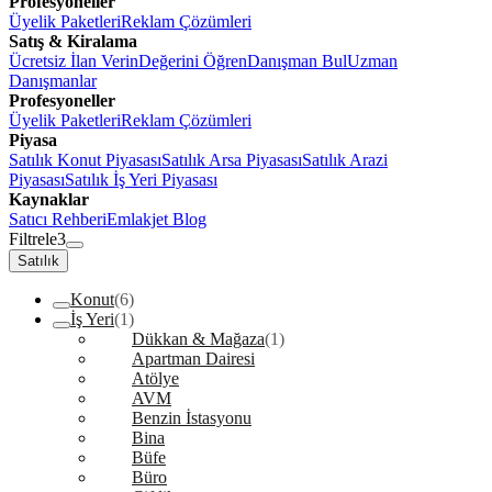
Profesyoneller
Üyelik Paketleri
Reklam Çözümleri
Satış & Kiralama
Ücretsiz İlan Verin
Değerini Öğren
Danışman Bul
Uzman
Danışmanlar
Profesyoneller
Üyelik Paketleri
Reklam Çözümleri
Piyasa
Satılık Konut Piyasası
Satılık Arsa Piyasası
Satılık Arazi
Piyasası
Satılık İş Yeri Piyasası
Kaynaklar
Satıcı Rehberi
Emlakjet Blog
Filtrele
3
Satılık
Konut
(6)
İş Yeri
(1)
Dükkan & Mağaza
(1)
Apartman Dairesi
Atölye
AVM
Benzin İstasyonu
Bina
Büfe
Büro