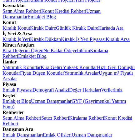
Kaynaklar
Satın Alma Rehberi
Konut Kredisi Rehberi
Uzman
Danışmanlar
Emlakjet Blog
Konut
Kiralık Konut
Kiralık Daire
Günlük Kiralık Daire
Haritada Ara
İş Yeri & Arsa
Kiralık İş Yeri
Kiralık Dükkan
Kiralık İş Yeri Piyasası
Kiralık Arsa
Kiracı Araçları
Kira Değerini Öğren
Ne Kadar Ödeyebilirim
Kiralama
Rehberi
Emlakjet Blog
İlanlar
Yatırımlık Konutlar
Kira Geliri Yüksek Konutlar
Hızlı Geri Dönüşlü
Konutlar
Fiyatı Düşen Konutlar
Yatırımlık Arsalar
Uygun m² Fiyatlı
Arsalar
Piyasa
Emlak Piyasası
Demografi Analizi
Değer Haritaları
Verilerimiz
Keşfet
Emlakjet Blog
Uzman Danışmanlar
GYF (Gayrimenkul Yatırım
Fonu)
Rehberler
Satın Alma Rehberi
Satıcı Rehberi
Kiralama Rehberi
Konut Kredisi
Rehberi
Danışman Ara
Emlak Danışmanları
Emlak Ofisleri
Uzman Danışmanlar