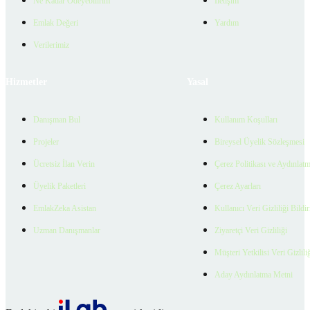
Ne Kadar Ödeyebilirim
İletişim
Emlak Değeri
Yardım
Verilerimiz
Hizmetler
Yasal
Danışman Bul
Kullanım Koşulları
Projeler
Bireysel Üyelik Sözleşmesi
Ücretsiz İlan Verin
Çerez Politikası ve Aydınlat
Üyelik Paketleri
Çerez Ayarları
EmlakZeka Asistan
Kullanıcı Veri Gizliliği Bildi
Uzman Danışmanlar
Ziyaretçi Veri Gizliliği
Müşteri Yetkilisi Veri Gizlili
Aday Aydınlatma Metni