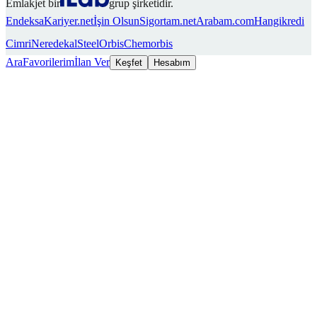
Emlakjet bir
grup şirketidir.
Endeksa
Kariyer.net
İşin Olsun
Sigortam.net
Arabam.com
Hangikredi
Cimri
Neredekal
SteelOrbis
Chemorbis
Ara
Favorilerim
İlan Ver
Keşfet
Hesabım