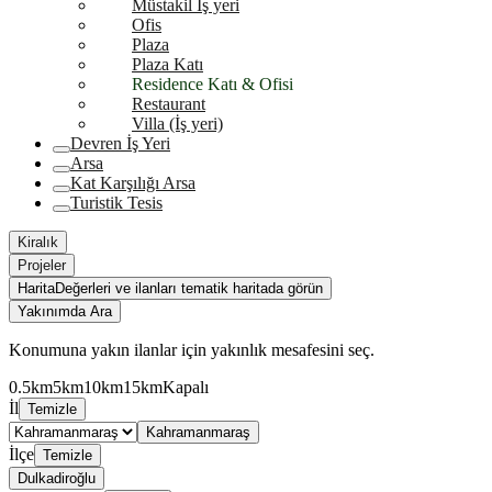
Müstakil İş yeri
Ofis
Plaza
Plaza Katı
Residence Katı & Ofisi
Restaurant
Villa (İş yeri)
Devren İş Yeri
Arsa
Kat Karşılığı Arsa
Turistik Tesis
Kiralık
Projeler
Harita
Değerleri ve ilanları tematik haritada görün
Yakınımda Ara
Konumuna yakın ilanlar için yakınlık mesafesini seç.
0.5km
5km
10km
15km
Kapalı
İl
Temizle
Kahramanmaraş
İlçe
Temizle
Dulkadiroğlu