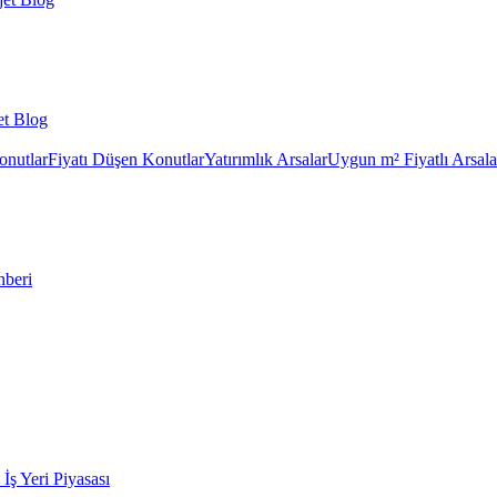
et Blog
onutlar
Fiyatı Düşen Konutlar
Yatırımlık Arsalar
Uygun m² Fiyatlı Arsala
hberi
k İş Yeri Piyasası