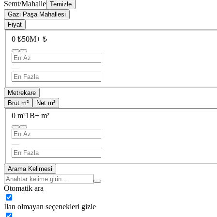
Semt/Mahalle
Temizle
Gazi Paşa Mahallesi
Fiyat
0 ₺
50M+ ₺
—
Metrekare
Brüt m²
Net m²
0 m²
1B+ m²
—
Arama Kelimesi
Otomatik ara
İlan olmayan seçenekleri gizle