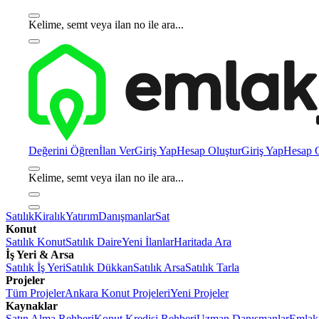
Kelime, semt veya ilan no ile ara...
Değerini Öğren
İlan Ver
Giriş Yap
Hesap Oluştur
Giriş Yap
Hesap O
Kelime, semt veya ilan no ile ara...
Satılık
Kiralık
Yatırım
Danışmanlar
Sat
Konut
Satılık Konut
Satılık Daire
Yeni İlanlar
Haritada Ara
İş Yeri & Arsa
Satılık İş Yeri
Satılık Dükkan
Satılık Arsa
Satılık Tarla
Projeler
Tüm Projeler
Ankara Konut Projeleri
Yeni Projeler
Kaynaklar
Satın Alma Rehberi
Konut Kredisi Rehberi
Uzman Danışmanlar
Emlakj