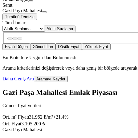
Semt
Gazi Paşa Mahallesi
Tümünü Temizle
Tüm İlanlar
Akıllı Sıralama
Fiyatı Düşen
Güncel İlan
Düşük Fiyat
Yüksek Fiyat
Bu Kriterlere Uygun İlan Bulunamadı
Arama kriterlerinizi değiştirerek veya daha geniş bir bölgede arayarak 
Daha Geniş Ara
Aramayı Kaydet
Gazi Paşa Mahallesi Emlak Piyasası
Güncel fiyat verileri
Ort. m² Fiyatı
31.952 ₺/m²
+
21.4
%
Ort. Fiyat
3.195.200 ₺
Gazi Paşa Mahallesi