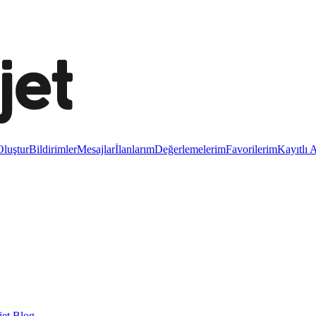
luştur
Bildirimler
Mesajlar
İlanlarım
Değerlemelerim
Favorilerim
Kayıtlı 
et Blog