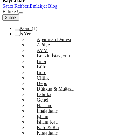
Kaynaklar
Satıcı Rehberi
Emlakjet Blog
Filtrele
3
Satılık
Konut
(1)
İş Yeri
Apartman Dairesi
Atölye
AVM
Benzin İstasyonu
Bina
Büfe
Büro
Çiftlik
Depo
Dükkan & Mağaza
Fabrika
Genel
Hastane
İmalathane
İşhanı
İşhanı Katı
Kafe & Bar
Kıraathane