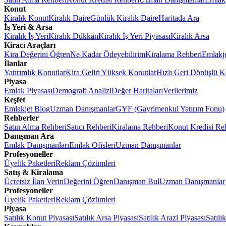
Konut
Kiralık Konut
Kiralık Daire
Günlük Kiralık Daire
Haritada Ara
İş Yeri & Arsa
Kiralık İş Yeri
Kiralık Dükkan
Kiralık İş Yeri Piyasası
Kiralık Arsa
Kiracı Araçları
Kira Değerini Öğren
Ne Kadar Ödeyebilirim
Kiralama Rehberi
Emlakj
İlanlar
Yatırımlık Konutlar
Kira Geliri Yüksek Konutlar
Hızlı Geri Dönüşlü K
Piyasa
Emlak Piyasası
Demografi Analizi
Değer Haritaları
Verilerimiz
Keşfet
Emlakjet Blog
Uzman Danışmanlar
GYF (Gayrimenkul Yatırım Fonu)
Rehberler
Satın Alma Rehberi
Satıcı Rehberi
Kiralama Rehberi
Konut Kredisi Re
Danışman Ara
Emlak Danışmanları
Emlak Ofisleri
Uzman Danışmanlar
Profesyoneller
Üyelik Paketleri
Reklam Çözümleri
Satış & Kiralama
Ücretsiz İlan Verin
Değerini Öğren
Danışman Bul
Uzman Danışmanlar
Profesyoneller
Üyelik Paketleri
Reklam Çözümleri
Piyasa
Satılık Konut Piyasası
Satılık Arsa Piyasası
Satılık Arazi Piyasası
Satılı