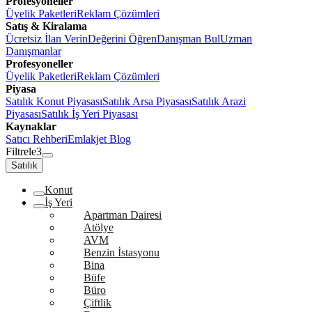
Profesyoneller
Üyelik Paketleri
Reklam Çözümleri
Satış & Kiralama
Ücretsiz İlan Verin
Değerini Öğren
Danışman Bul
Uzman
Danışmanlar
Profesyoneller
Üyelik Paketleri
Reklam Çözümleri
Piyasa
Satılık Konut Piyasası
Satılık Arsa Piyasası
Satılık Arazi
Piyasası
Satılık İş Yeri Piyasası
Kaynaklar
Satıcı Rehberi
Emlakjet Blog
Filtrele
3
Satılık
Konut
İş Yeri
Apartman Dairesi
Atölye
AVM
Benzin İstasyonu
Bina
Büfe
Büro
Çiftlik