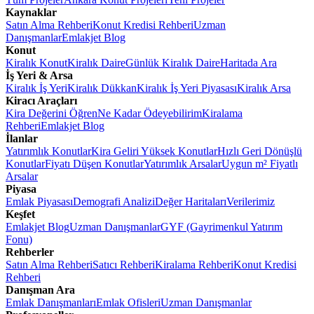
Kaynaklar
Satın Alma Rehberi
Konut Kredisi Rehberi
Uzman
Danışmanlar
Emlakjet Blog
Konut
Kiralık Konut
Kiralık Daire
Günlük Kiralık Daire
Haritada Ara
İş Yeri & Arsa
Kiralık İş Yeri
Kiralık Dükkan
Kiralık İş Yeri Piyasası
Kiralık Arsa
Kiracı Araçları
Kira Değerini Öğren
Ne Kadar Ödeyebilirim
Kiralama
Rehberi
Emlakjet Blog
İlanlar
Yatırımlık Konutlar
Kira Geliri Yüksek Konutlar
Hızlı Geri Dönüşlü
Konutlar
Fiyatı Düşen Konutlar
Yatırımlık Arsalar
Uygun m² Fiyatlı
Arsalar
Piyasa
Emlak Piyasası
Demografi Analizi
Değer Haritaları
Verilerimiz
Keşfet
Emlakjet Blog
Uzman Danışmanlar
GYF (Gayrimenkul Yatırım
Fonu)
Rehberler
Satın Alma Rehberi
Satıcı Rehberi
Kiralama Rehberi
Konut Kredisi
Rehberi
Danışman Ara
Emlak Danışmanları
Emlak Ofisleri
Uzman Danışmanlar