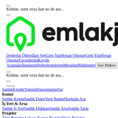
Kelime, semt veya ilan no ile ara...
Değerini Öğren
İlan Ver
Giriş Yap
Hesap Oluştur
Giriş Yap
Hesap
Oluştur
Favorilerim
Kayıtlı
Aramalar
İlanlarım
Değerlemelerim
Mesajlar
Bildirimler
Geri Bildirim
Kelime, semt veya ilan no ile ara...
Satılık
Kiralık
Yatırım
Danışmanlar
Sat
Konut
Satılık Konut
Satılık Daire
Yeni İlanlar
Haritada Ara
İş Yeri & Arsa
Satılık İş Yeri
Satılık Dükkan
Satılık Arsa
Satılık Tarla
Projeler
Tüm Projeler
Ankara Konut Projeleri
Yeni Projeler