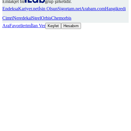
Emlakjet bir
grup şirketidir.
Endeksa
Kariyer.net
İşin Olsun
Sigortam.net
Arabam.com
Hangikredi
Cimri
Neredekal
SteelOrbis
Chemorbis
Ara
Favorilerim
İlan Ver
Keşfet
Hesabım