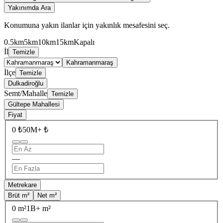
Yakınımda Ara
Konumuna yakın ilanlar için yakınlık mesafesini seç.
0.5km
5km
10km
15km
Kapalı
İl
Temizle
Kahramanmaraş
İlçe
Temizle
Dulkadiroğlu
Semt/Mahalle
Temizle
Gültepe Mahallesi
Fiyat
0 ₺
50M+ ₺
—
Metrekare
Brüt m²
Net m²
0 m²
1B+ m²