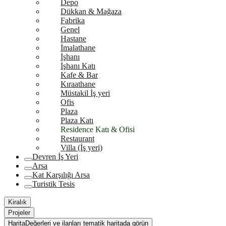
Depo
Dükkan & Mağaza
Fabrika
Genel
Hastane
İmalathane
İşhanı
İşhanı Katı
Kafe & Bar
Kıraathane
Müstakil İş yeri
Ofis
Plaza
Plaza Katı
Residence Katı & Ofisi
Restaurant
Villa (İş yeri)
Devren İş Yeri
Arsa
Kat Karşılığı Arsa
Turistik Tesis
Kiralık
Projeler
Harita
Değerleri ve ilanları tematik haritada görün