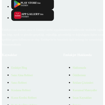
PLAY STORE
'dan
İNDİRİN
APP GALLERY
'den
İNDİRİN
Emlakjet.com internet sitesi ve Emlakjet mobil uygulamalarında kullanıcılar tarafından sağlana
ilan, bilgi, içerik ve görselin gerçekliği, orijinalliği, güvenilirliği ve doğruluğuna ilişkin soru
içerikleri giren kullanıcıya ait olup, Emlakjet'in bu hususlarla ilgili herhangi bir sorumluluğu
bulunmamaktadır.
Kaynaklar
Emlakjet Hakkında
Emlakjet Blog
Hakkımızda
Satın Alma Rehberi
Ödüllerimiz
Satıcı Rehberi
Reklam Çözümleri
Kiralama Rehberi
Kurumsal Materyaller
Konut Kredisi Rehberi
İnsan Kaynakları