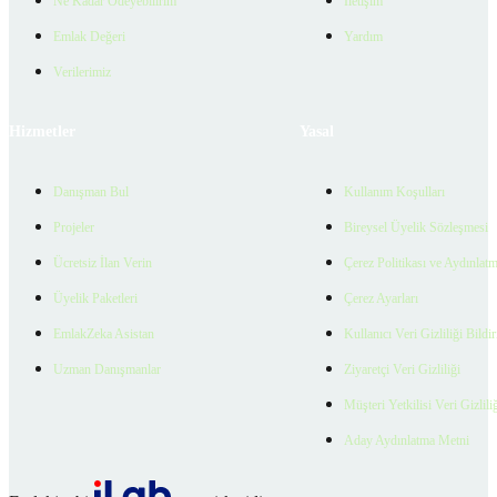
Ne Kadar Ödeyebilirim
İletişim
Emlak Değeri
Yardım
Verilerimiz
Hizmetler
Yasal
Danışman Bul
Kullanım Koşulları
Projeler
Bireysel Üyelik Sözleşmesi
Ücretsiz İlan Verin
Çerez Politikası ve Aydınlat
Üyelik Paketleri
Çerez Ayarları
EmlakZeka Asistan
Kullanıcı Veri Gizliliği Bildi
Uzman Danışmanlar
Ziyaretçi Veri Gizliliği
Müşteri Yetkilisi Veri Gizlili
Aday Aydınlatma Metni