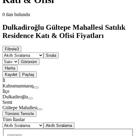
0
ilan bulundu
Dulkadiroğlu Gültepe Mahallesi Satılık
Residence Katı & Ofisi Fiyatları
Filtrele
3
Sırala
Görünüm
Harita
Kaydet
Paylaş
İl
Kahramanmaraş
İlçe
Dulkadiroğlu
Semt
Gültepe Mahallesi
Tümünü Temizle
Tüm İlanlar
Akıllı Sıralama