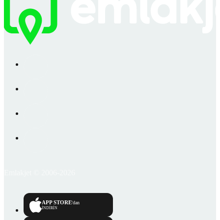
Emlakjet © 2006-2026
APP STORE
'dan
İNDİRİN