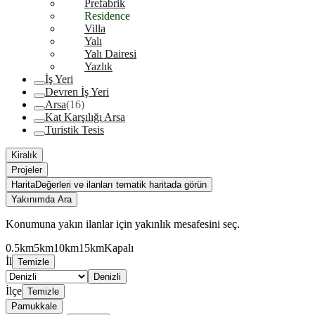
Prefabrik
Residence
Villa
Yalı
Yalı Dairesi
Yazlık
İş Yeri
Devren İş Yeri
Arsa
(16)
Kat Karşılığı Arsa
Turistik Tesis
Kiralık
Projeler
Harita
Değerleri ve ilanları tematik haritada görün
Yakınımda Ara
Konumuna yakın ilanlar için yakınlık mesafesini seç.
0.5km
5km
10km
15km
Kapalı
İl
Temizle
Denizli
İlçe
Temizle
Pamukkale