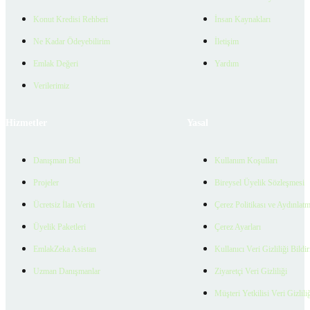
Konut Kredisi Rehberi
İnsan Kaynakları
Ne Kadar Ödeyebilirim
İletişim
Emlak Değeri
Yardım
Verilerimiz
Hizmetler
Yasal
Danışman Bul
Kullanım Koşulları
Projeler
Bireysel Üyelik Sözleşmesi
Ücretsiz İlan Verin
Çerez Politikası ve Aydınlat
Üyelik Paketleri
Çerez Ayarları
EmlakZeka Asistan
Kullanıcı Veri Gizliliği Bildi
Uzman Danışmanlar
Ziyaretçi Veri Gizliliği
Müşteri Yetkilisi Veri Gizlili