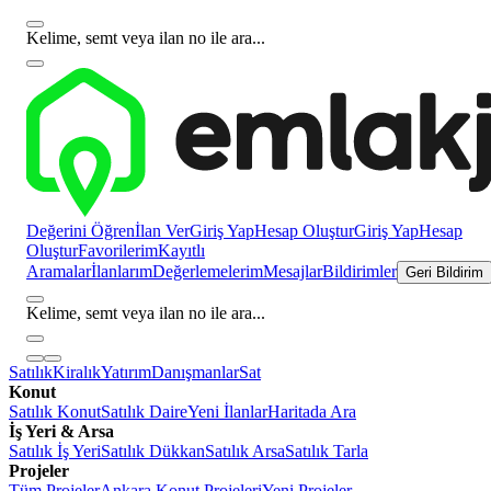
Kelime, semt veya ilan no ile ara...
Değerini Öğren
İlan Ver
Giriş Yap
Hesap Oluştur
Giriş Yap
Hesap
Oluştur
Favorilerim
Kayıtlı
Aramalar
İlanlarım
Değerlemelerim
Mesajlar
Bildirimler
Geri Bildirim
Kelime, semt veya ilan no ile ara...
Satılık
Kiralık
Yatırım
Danışmanlar
Sat
Konut
Satılık Konut
Satılık Daire
Yeni İlanlar
Haritada Ara
İş Yeri & Arsa
Satılık İş Yeri
Satılık Dükkan
Satılık Arsa
Satılık Tarla
Projeler
Tüm Projeler
Ankara Konut Projeleri
Yeni Projeler