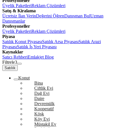
Profesyoneller
Üyelik Paketleri
Reklam Çözümleri
Satış & Kiralama
Ücretsiz İlan Verin
Değerini Öğren
Danışman Bul
Uzman
Danışmanlar
Profesyoneller
Üyelik Paketleri
Reklam Çözümleri
Piyasa
Satılık Konut Piyasası
Satılık Arsa Piyasası
Satılık Arazi
Piyasası
Satılık İş Yeri Piyasası
Kaynaklar
Satıcı Rehberi
Emlakjet Blog
Filtrele
3
Satılık
Konut
Bina
Çiftlik Evi
Dağ Evi
Daire
Devremülk
Kooperatif
Köşk
Köy Evi
Müstakil Ev