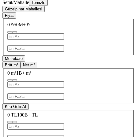
Semt/Mahalle
Temizle
Güzelpınar Mahallesi
Fiyat
0 ₺
50M+ ₺
—
Metrekare
Brüt m²
Net m²
0 m²
1B+ m²
—
Kira Geliri
AI
0 TL
100B+ TL
—