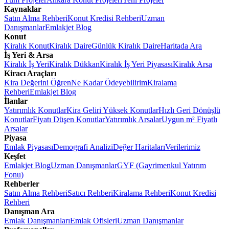
Kaynaklar
Satın Alma Rehberi
Konut Kredisi Rehberi
Uzman
Danışmanlar
Emlakjet Blog
Konut
Kiralık Konut
Kiralık Daire
Günlük Kiralık Daire
Haritada Ara
İş Yeri & Arsa
Kiralık İş Yeri
Kiralık Dükkan
Kiralık İş Yeri Piyasası
Kiralık Arsa
Kiracı Araçları
Kira Değerini Öğren
Ne Kadar Ödeyebilirim
Kiralama
Rehberi
Emlakjet Blog
İlanlar
Yatırımlık Konutlar
Kira Geliri Yüksek Konutlar
Hızlı Geri Dönüşlü
Konutlar
Fiyatı Düşen Konutlar
Yatırımlık Arsalar
Uygun m² Fiyatlı
Arsalar
Piyasa
Emlak Piyasası
Demografi Analizi
Değer Haritaları
Verilerimiz
Keşfet
Emlakjet Blog
Uzman Danışmanlar
GYF (Gayrimenkul Yatırım
Fonu)
Rehberler
Satın Alma Rehberi
Satıcı Rehberi
Kiralama Rehberi
Konut Kredisi
Rehberi
Danışman Ara
Emlak Danışmanları
Emlak Ofisleri
Uzman Danışmanlar