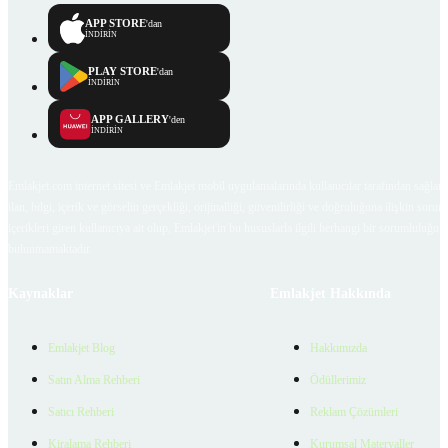
APP STORE
'dan
İNDİRİN
PLAY STORE
'dan
İNDİRİN
APP GALLERY
'den
İNDİRİN
Emlakjet.com internet sitesi ve Emlakjet mobil uygulamalarında kullanıcılar tarafından sağlana
ilan, bilgi, içerik ve görselin gerçekliği, orijinalliği, güvenilirliği ve doğruluğuna ilişkin soru
içerikleri giren kullanıcıya ait olup, Emlakjet'in bu hususlarla ilgili herhangi bir sorumluluğu
bulunmamaktadır.
Kaynaklar
Emlakjet Hakkında
Emlakjet Blog
Hakkımızda
Satın Alma Rehberi
Ödüllerimiz
Satıcı Rehberi
Reklam Çözümleri
Kiralama Rehberi
Kurumsal Materyaller