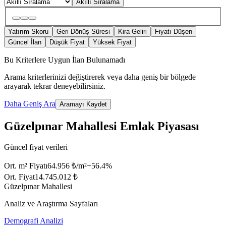
Akıllı Sıralama
Yatırım Skoru
Geri Dönüş Süresi
Kira Geliri
Fiyatı Düşen
Güncel İlan
Düşük Fiyat
Yüksek Fiyat
Bu Kriterlere Uygun İlan Bulunamadı
Arama kriterlerinizi değiştirerek veya daha geniş bir bölgede
arayarak tekrar deneyebilirsiniz.
Daha Geniş Ara
Aramayı Kaydet
Güzelpınar Mahallesi Emlak Piyasası
Güncel fiyat verileri
Ort. m² Fiyatı
64.956 ₺/m²
+
56.4
%
Ort. Fiyat
14.745.012 ₺
Güzelpınar Mahallesi
Analiz ve Araştırma Sayfaları
Demografi Analizi