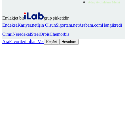
Aday Aydınlatma Metni
Emlakjet bir
grup şirketidir.
Endeksa
Kariyer.net
İşin Olsun
Sigortam.net
Arabam.com
Hangikredi
Cimri
Neredekal
SteelOrbis
Chemorbis
Ara
Favorilerim
İlan Ver
Keşfet
Hesabım