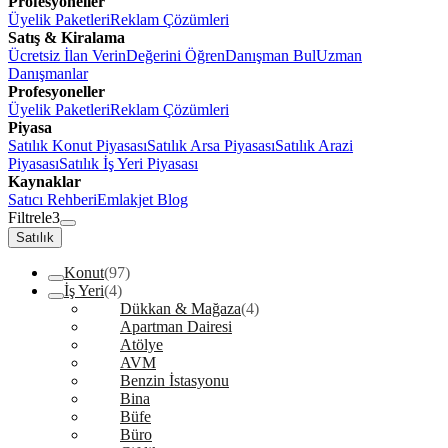
Profesyoneller
Üyelik Paketleri
Reklam Çözümleri
Satış & Kiralama
Ücretsiz İlan Verin
Değerini Öğren
Danışman Bul
Uzman
Danışmanlar
Profesyoneller
Üyelik Paketleri
Reklam Çözümleri
Piyasa
Satılık Konut Piyasası
Satılık Arsa Piyasası
Satılık Arazi
Piyasası
Satılık İş Yeri Piyasası
Kaynaklar
Satıcı Rehberi
Emlakjet Blog
Filtrele
3
Satılık
Konut
(97)
İş Yeri
(4)
Dükkan & Mağaza
(4)
Apartman Dairesi
Atölye
AVM
Benzin İstasyonu
Bina
Büfe
Büro