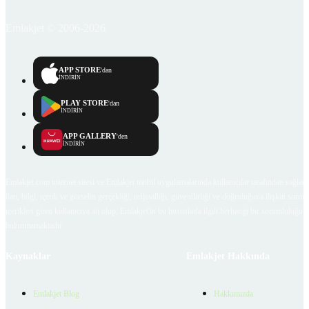
Emlakjet © 2006-2026
APP STORE
'dan
İNDİRİN
PLAY STORE
'dan
İNDİRİN
APP GALLERY
'den
İNDİRİN
Emlakjet.com internet sitesi ve Emlakjet mobil uygulamalarında kullanıcılar tarafından sağlana
ilan, bilgi, içerik ve görselin gerçekliği, orijinalliği, güvenilirliği ve doğruluğuna ilişkin soru
içerikleri giren kullanıcıya ait olup, Emlakjet'in bu hususlarla ilgili herhangi bir sorumluluğu
bulunmamaktadır.
Kaynaklar
Emlakjet Hakkında
Emlakjet Blog
Hakkımızda