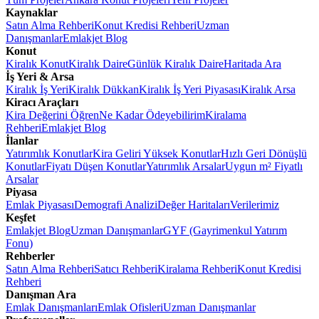
Kaynaklar
Satın Alma Rehberi
Konut Kredisi Rehberi
Uzman
Danışmanlar
Emlakjet Blog
Konut
Kiralık Konut
Kiralık Daire
Günlük Kiralık Daire
Haritada Ara
İş Yeri & Arsa
Kiralık İş Yeri
Kiralık Dükkan
Kiralık İş Yeri Piyasası
Kiralık Arsa
Kiracı Araçları
Kira Değerini Öğren
Ne Kadar Ödeyebilirim
Kiralama
Rehberi
Emlakjet Blog
İlanlar
Yatırımlık Konutlar
Kira Geliri Yüksek Konutlar
Hızlı Geri Dönüşlü
Konutlar
Fiyatı Düşen Konutlar
Yatırımlık Arsalar
Uygun m² Fiyatlı
Arsalar
Piyasa
Emlak Piyasası
Demografi Analizi
Değer Haritaları
Verilerimiz
Keşfet
Emlakjet Blog
Uzman Danışmanlar
GYF (Gayrimenkul Yatırım
Fonu)
Rehberler
Satın Alma Rehberi
Satıcı Rehberi
Kiralama Rehberi
Konut Kredisi
Rehberi
Danışman Ara
Emlak Danışmanları
Emlak Ofisleri
Uzman Danışmanlar