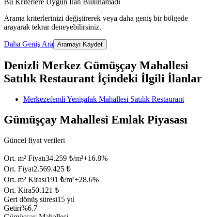
Bu Kriterlere Uygun İlan Bulunamadı
Arama kriterlerinizi değiştirerek veya daha geniş bir bölgede
arayarak tekrar deneyebilirsiniz.
Daha Geniş Ara
Aramayı Kaydet
Denizli Merkez Gümüşçay Mahallesi
Satılık Restaurant İçindeki İlgili İlanlar
Merkezefendi Yenişafak Mahallesi Satılık Restaurant
Gümüşçay Mahallesi Emlak Piyasası
Güncel fiyat verileri
Ort. m² Fiyatı
34.259 ₺/m²
+
16.8
%
Ort. Fiyat
2.569.425 ₺
Ort. m² Kirası
191 ₺/m²
+
28.6
%
Ort. Kira
50.121 ₺
Geri dönüş süresi
15 yıl
Getiri
%6.7
Gümüşçay Mahallesi