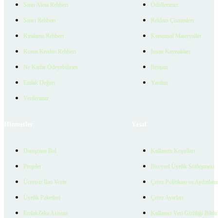
Satın Alma Rehberi
Ödüllerimiz
Satıcı Rehberi
Reklam Çözümleri
Kiralama Rehberi
Kurumsal Materyaller
Konut Kredisi Rehberi
İnsan Kaynakları
Ne Kadar Ödeyebilirim
İletişim
Emlak Değeri
Yardım
Verilerimiz
Hizmetler
Yasal
Danışman Bul
Kullanım Koşulları
Projeler
Bireysel Üyelik Sözleşmesi
Ücretsiz İlan Verin
Çerez Politikası ve Aydınlat
Üyelik Paketleri
Çerez Ayarları
EmlakZeka Asistan
Kullanıcı Veri Gizliliği Bildi