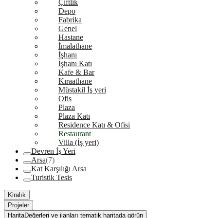
Çiftlik
Depo
Fabrika
Genel
Hastane
İmalathane
İşhanı
İşhanı Katı
Kafe & Bar
Kıraathane
Müstakil İş yeri
Ofis
Plaza
Plaza Katı
Residence Katı & Ofisi
Restaurant
Villa (İş yeri)
Devren İş Yeri
Arsa
(7)
Kat Karşılığı Arsa
Turistik Tesis
Kiralık
Projeler
Harita
Değerleri ve ilanları tematik haritada görün