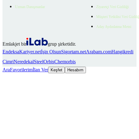
Uzman Danışmanlar
Ziyaretçi Veri Gizliliği
Müşteri Yetkilisi Veri Gizlili
Aday Aydınlatma Metni
Emlakjet bir
grup şirketidir.
Endeksa
Kariyer.net
İşin Olsun
Sigortam.net
Arabam.com
Hangikredi
Cimri
Neredekal
SteelOrbis
Chemorbis
Ara
Favorilerim
İlan Ver
Keşfet
Hesabım