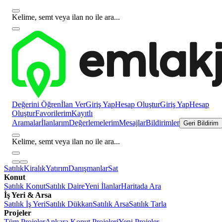
Kelime, semt veya ilan no ile ara...
Değerini Öğren
İlan Ver
Giriş Yap
Hesap Oluştur
Giriş Yap
Hesap
Oluştur
Favorilerim
Kayıtlı
Aramalar
İlanlarım
Değerlemelerim
Mesajlar
Bildirimler
Geri Bildirim
Kelime, semt veya ilan no ile ara...
Satılık
Kiralık
Yatırım
Danışmanlar
Sat
Konut
Satılık Konut
Satılık Daire
Yeni İlanlar
Haritada Ara
İş Yeri & Arsa
Satılık İş Yeri
Satılık Dükkan
Satılık Arsa
Satılık Tarla
Projeler
Tüm Projeler
Ankara Konut Projeleri
Yeni Projeler