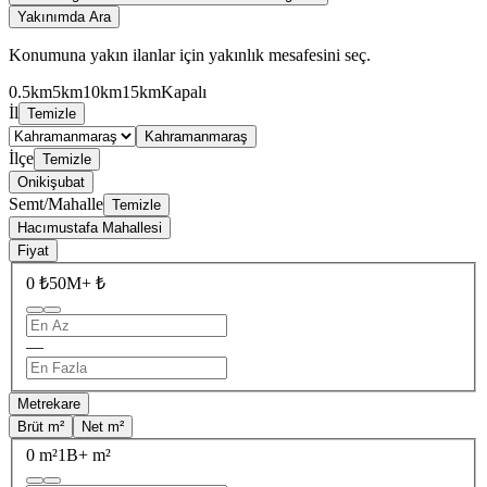
Yakınımda Ara
Konumuna yakın ilanlar için yakınlık mesafesini seç.
0.5km
5km
10km
15km
Kapalı
İl
Temizle
Kahramanmaraş
İlçe
Temizle
Onikişubat
Semt/Mahalle
Temizle
Hacımustafa Mahallesi
Fiyat
0 ₺
50M+ ₺
—
Metrekare
Brüt m²
Net m²
0 m²
1B+ m²