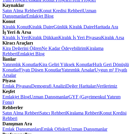
Kaynaklar
Satın Alma Rehberi
Konut Kredisi Rehberi
Uzman
Danışmanlar
Emlakjet Blog
Konut
Kiralık Konut
Kiralık Daire
Günlük Kiralık Daire
Haritada Ara
İş Yeri & Arsa
Kiralık İş Yeri
Kiralık Dükkan
Kiralık İş Yeri Piyasası
Kiralık Arsa
Kiracı Araçları
Kira Değerini Öğren
Ne Kadar Ödeyebilirim
Kiralama
Rehberi
Emlakjet Blog
İlanlar
Yatırımlık Konutlar
Kira Geliri Yüksek Konutlar
Hızlı Geri Dönüşlü
Konutlar
Fiyatı Düşen Konutlar
Yatırımlık Arsalar
Uygun m² Fiyatlı
Arsalar
Piyasa
Emlak Piyasası
Demografi Analizi
Değer Haritaları
Verilerimiz
Keşfet
Emlakjet Blog
Uzman Danışmanlar
GYF (Gayrimenkul Yatırım
Fonu)
Rehberler
Satın Alma Rehberi
Satıcı Rehberi
Kiralama Rehberi
Konut Kredisi
Rehberi
Danışman Ara
Emlak Danışmanları
Emlak Ofisleri
Uzman Danışmanlar