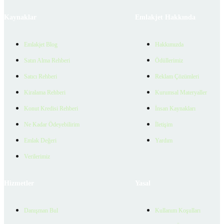
Kaynaklar
Emlakjet Hakkında
Emlakjet Blog
Hakkımızda
Satın Alma Rehberi
Ödüllerimiz
Satıcı Rehberi
Reklam Çözümleri
Kiralama Rehberi
Kurumsal Materyaller
Konut Kredisi Rehberi
İnsan Kaynakları
Ne Kadar Ödeyebilirim
İletişim
Emlak Değeri
Yardım
Verilerimiz
Hizmetler
Yasal
Danışman Bul
Kullanım Koşulları