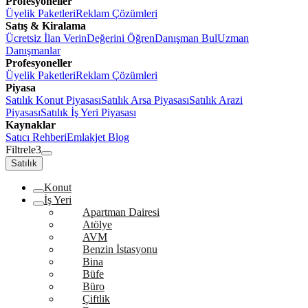
Profesyoneller
Üyelik Paketleri
Reklam Çözümleri
Satış & Kiralama
Ücretsiz İlan Verin
Değerini Öğren
Danışman Bul
Uzman
Danışmanlar
Profesyoneller
Üyelik Paketleri
Reklam Çözümleri
Piyasa
Satılık Konut Piyasası
Satılık Arsa Piyasası
Satılık Arazi
Piyasası
Satılık İş Yeri Piyasası
Kaynaklar
Satıcı Rehberi
Emlakjet Blog
Filtrele
3
Satılık
Konut
İş Yeri
Apartman Dairesi
Atölye
AVM
Benzin İstasyonu
Bina
Büfe
Büro
Çiftlik