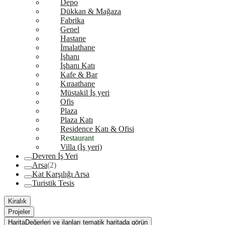
Depo
Dükkan & Mağaza
Fabrika
Genel
Hastane
İmalathane
İşhanı
İşhanı Katı
Kafe & Bar
Kıraathane
Müstakil İş yeri
Ofis
Plaza
Plaza Katı
Residence Katı & Ofisi
Restaurant
Villa (İş yeri)
Devren İş Yeri
Arsa
(2)
Kat Karşılığı Arsa
Turistik Tesis
Kiralık
Projeler
Harita
Değerleri ve ilanları tematik haritada görün