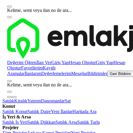
Kelime, semt veya ilan no ile ara...
Değerini Öğren
İlan Ver
Giriş Yap
Hesap Oluştur
Giriş Yap
Hesap
Oluştur
Favorilerim
Kayıtlı
Aramalar
İlanlarım
Değerlemelerim
Mesajlar
Bildirimler
Geri Bildirim
Kelime, semt veya ilan no ile ara...
Satılık
Kiralık
Yatırım
Danışmanlar
Sat
Konut
Satılık Konut
Satılık Daire
Yeni İlanlar
Haritada Ara
İş Yeri & Arsa
Satılık İş Yeri
Satılık Dükkan
Satılık Arsa
Satılık Tarla
Projeler
Tüm Projeler
Ankara Konut Projeleri
Yeni Projeler