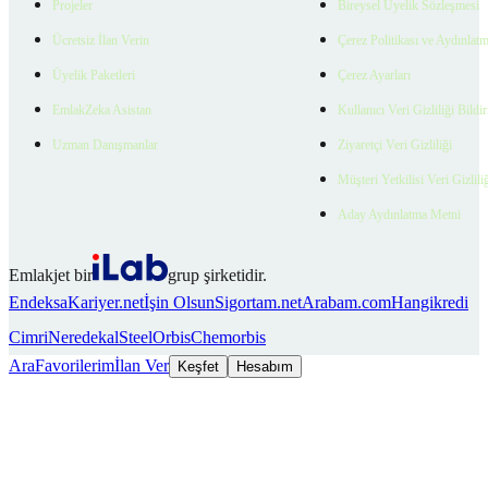
Projeler
Bireysel Üyelik Sözleşmesi
Ücretsiz İlan Verin
Çerez Politikası ve Aydınlat
Üyelik Paketleri
Çerez Ayarları
EmlakZeka Asistan
Kullanıcı Veri Gizliliği Bildi
Uzman Danışmanlar
Ziyaretçi Veri Gizliliği
Müşteri Yetkilisi Veri Gizlili
Aday Aydınlatma Metni
Emlakjet bir
grup şirketidir.
Endeksa
Kariyer.net
İşin Olsun
Sigortam.net
Arabam.com
Hangikredi
Cimri
Neredekal
SteelOrbis
Chemorbis
Ara
Favorilerim
İlan Ver
Keşfet
Hesabım