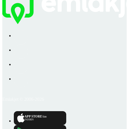
Emlakjet © 2006-2026
APP STORE
'dan
İNDİRİN