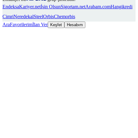
Endeksa
Kariyer.net
İşin Olsun
Sigortam.net
Arabam.com
Hangikredi
Cimri
Neredekal
SteelOrbis
Chemorbis
Ara
Favorilerim
İlan Ver
Keşfet
Hesabım