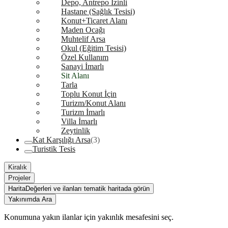
Depo, Antrepo İzinli
Hastane (Sağlık Tesisi)
Konut+Ticaret Alanı
Maden Ocağı
Muhtelif Arsa
Okul (Eğitim Tesisi)
Özel Kullanım
Sanayi İmarlı
Sit Alanı
Tarla
Toplu Konut İçin
Turizm/Konut Alanı
Turizm İmarlı
Villa İmarlı
Zeytinlik
Kat Karşılığı Arsa
(3)
Turistik Tesis
Kiralık
Projeler
Harita
Değerleri ve ilanları tematik haritada görün
Yakınımda Ara
Konumuna yakın ilanlar için yakınlık mesafesini seç.