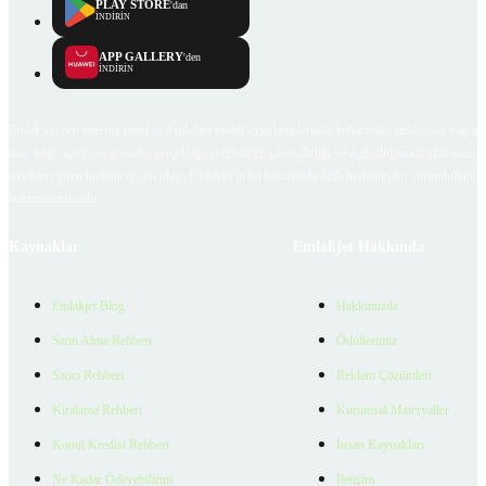
PLAY STORE
'dan
İNDİRİN
APP GALLERY
'den
İNDİRİN
Emlakjet.com internet sitesi ve Emlakjet mobil uygulamalarında kullanıcılar tarafından sağlana
ilan, bilgi, içerik ve görselin gerçekliği, orijinalliği, güvenilirliği ve doğruluğuna ilişkin soru
içerikleri giren kullanıcıya ait olup, Emlakjet'in bu hususlarla ilgili herhangi bir sorumluluğu
bulunmamaktadır.
Kaynaklar
Emlakjet Hakkında
Emlakjet Blog
Hakkımızda
Satın Alma Rehberi
Ödüllerimiz
Satıcı Rehberi
Reklam Çözümleri
Kiralama Rehberi
Kurumsal Materyaller
Konut Kredisi Rehberi
İnsan Kaynakları
Ne Kadar Ödeyebilirim
İletişim