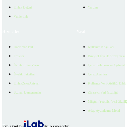
Emlak Değeri
Yardım
Verilerimiz
Hizmetler
Yasal
Danışman Bul
Kullanım Koşulları
Projeler
Bireysel Üyelik Sözleşmesi
Ücretsiz İlan Verin
Çerez Politikası ve Aydınlat
Üyelik Paketleri
Çerez Ayarları
EmlakZeka Asistan
Kullanıcı Veri Gizliliği Bildi
Uzman Danışmanlar
Ziyaretçi Veri Gizliliği
Müşteri Yetkilisi Veri Gizlili
Aday Aydınlatma Metni
Emlakjet bir
grup şirketidir.