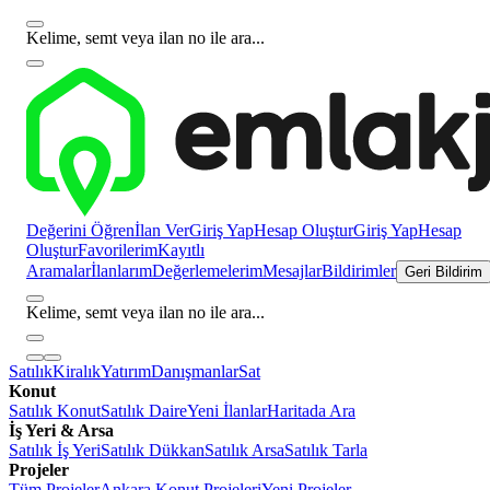
Kelime, semt veya ilan no ile ara...
Değerini Öğren
İlan Ver
Giriş Yap
Hesap Oluştur
Giriş Yap
Hesap
Oluştur
Favorilerim
Kayıtlı
Aramalar
İlanlarım
Değerlemelerim
Mesajlar
Bildirimler
Geri Bildirim
Kelime, semt veya ilan no ile ara...
Satılık
Kiralık
Yatırım
Danışmanlar
Sat
Konut
Satılık Konut
Satılık Daire
Yeni İlanlar
Haritada Ara
İş Yeri & Arsa
Satılık İş Yeri
Satılık Dükkan
Satılık Arsa
Satılık Tarla
Projeler
Tüm Projeler
Ankara Konut Projeleri
Yeni Projeler