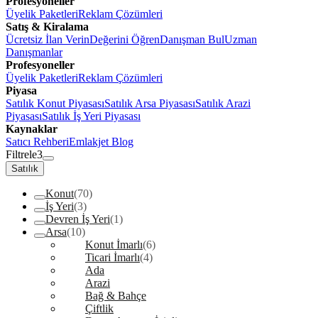
Profesyoneller
Üyelik Paketleri
Reklam Çözümleri
Satış & Kiralama
Ücretsiz İlan Verin
Değerini Öğren
Danışman Bul
Uzman
Danışmanlar
Profesyoneller
Üyelik Paketleri
Reklam Çözümleri
Piyasa
Satılık Konut Piyasası
Satılık Arsa Piyasası
Satılık Arazi
Piyasası
Satılık İş Yeri Piyasası
Kaynaklar
Satıcı Rehberi
Emlakjet Blog
Filtrele
3
Satılık
Konut
(70)
İş Yeri
(3)
Devren İş Yeri
(1)
Arsa
(10)
Konut İmarlı
(6)
Ticari İmarlı
(4)
Ada
Arazi
Bağ & Bahçe
Çiftlik