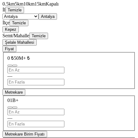
0.5km
5km
10km
15km
Kapalı
İl
Temizle
Antalya
İlçe
Temizle
Kepez
Semt/Mahalle
Temizle
Şelale Mahallesi
Fiyat
0 ₺
50M+ ₺
—
Metrekare
0
1B+
—
Metrekare Birim Fiyatı