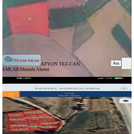
2.500.000 ₺
AFYON TEZ-CAN EMLAK
Mustafa Alunur
Ara
Ara
AFYON TEZ-CAN
EMLAK
Mustafa Alunur
Eskişehir Yolunda Kayıhan
Bölgesinde Arsalar
İhsaniye, Kunduzlu Mahallesi
431 m²
·
1.972/m²
·
06.02.2026
850.000 ₺