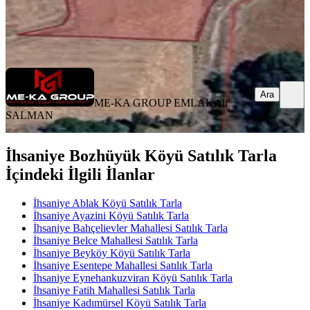
ME-KA GROUP EMLAK
Ali SALMAN
Ara
Ara
ME-KA GROUP EMLAK
Ali
SALMAN
İhsaniye Bozhüyük Köyü Satılık Tarla
İçindeki İlgili İlanlar
İhsaniye Ablak Köyü Satılık Tarla
İhsaniye Ayazini Köyü Satılık Tarla
İhsaniye Bahçelievler Mahallesi Satılık Tarla
İhsaniye Belce Mahallesi Satılık Tarla
İhsaniye Beyköy Köyü Satılık Tarla
İhsaniye Esentepe Mahallesi Satılık Tarla
İhsaniye Eynehankuzviran Köyü Satılık Tarla
İhsaniye Fatih Mahallesi Satılık Tarla
İhsaniye Kadımürsel Köyü Satılık Tarla