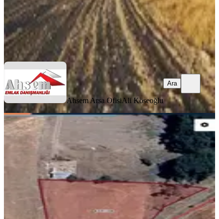
Ahsem Arsa Ofisi
Ali Köseoğlu
Ara
Ara
Ahsem Arsa Ofisi
Ali Köseoğlu
Afyonkarahisar İhsaniye Kayahan
Kasabasında Satılık Tarla
İhsaniye, Pınar Mahallesi
2500 m²
·
550/m²
·
21.04.2026
1.375.000 ₺