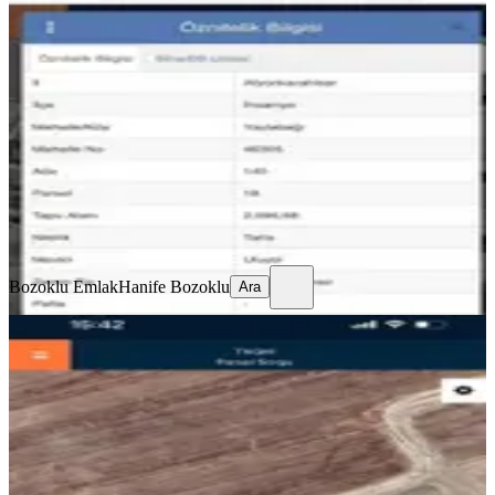
İhsaniye Yaylabağında Yatırımlık
Arazi
İhsaniye, Bahçelievler Mahallesi
2096 m²
·
262/m²
·
02.06.2026
550.000 ₺
Bozoklu Emlak
Hanife Bozoklu
Ara
Bozoklu Emlak
Hanife Bozoklu
Ara
Sağlam Emlaktan İhsaniye
Kayıhanda Satılık Fırsat Arsa
İhsaniye, Türbe Mahallesi
318 m²
·
1.462/m²
·
23.07.2026
465.000 ₺