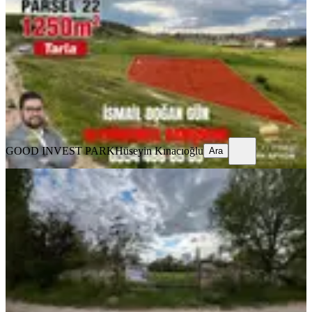
İhsaniye, Türbe Mahallesi
1250 m²
·
1.600/m²
·
16.07.2026
2.000.000 ₺
GOOD INVEST PARK
Hüseyin Kınacıoğlu
Ara
GOOD INVEST PARK
Hüseyin Kınacıoğlu
Ara
Frigya Villaları Karşısnda 10 Parsel
Toplam 4320m² Satılık Arsa
İhsaniye, Türbe Mahallesi
433 m²
·
2.540/m²
·
16.07.2026
1.100.000 ₺