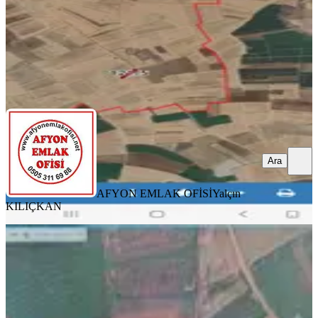
AFYON EMLAK OFİSİ
Yalçın KILIÇKAN
Ara
Ara
AFYON EMLAK OFİSİ
Yalçın
KILIÇKAN
İhsaniye Karacahmet Köyü Verimli
Tarla
İhsaniye, Karacaahmet Köyü
10000 m²
·
250/m²
·
03.01.2026