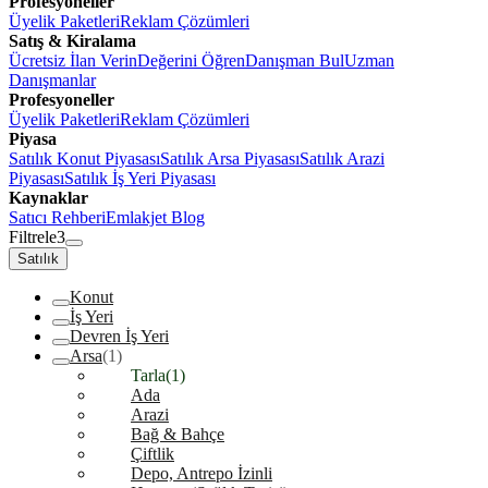
Profesyoneller
Üyelik Paketleri
Reklam Çözümleri
Satış & Kiralama
Ücretsiz İlan Verin
Değerini Öğren
Danışman Bul
Uzman
Danışmanlar
Profesyoneller
Üyelik Paketleri
Reklam Çözümleri
Piyasa
Satılık Konut Piyasası
Satılık Arsa Piyasası
Satılık Arazi
Piyasası
Satılık İş Yeri Piyasası
Kaynaklar
Satıcı Rehberi
Emlakjet Blog
Filtrele
3
Satılık
Konut
İş Yeri
Devren İş Yeri
Arsa
(1)
Tarla
(1)
Ada
Arazi
Bağ & Bahçe
Çiftlik
Depo, Antrepo İzinli