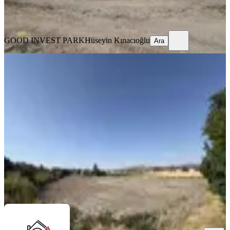
GOOD INVEST PARK
Hüseyin Kınacıoğlu
Ara
GOOD INVEST PARK
Hüseyin Kınacıoğlu
Ara
İhsaniye Akören'de Satılık Tarla
İhsaniye, Fatih Mahallesi
2450 m²
·
1.633/m²
·
15.07.2026
4.000.000 ₺
Afyon Hedef Emlak
Hakan Bilgiçer
Ara