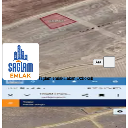
sağlam emlak
Hakan Özkökeli
Ara
Ara
sağlam emlak
Hakan Özkökeli
%
7
Me-ka Group'tan Ablakta
Kaçırılmicak Fırsat
İhsaniye, Ablak Köyü
579 m²
·
1.123/m²
·
28.02.2026