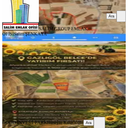
Ara
SALİM GROUP EMLAK
OFİSİ
Salim ŞENKAYA
Afyon Merkez Gazlıgöl Belcede 4.900
M² Yatırımlık Tarla
İhsaniye, Belce Mahallesi
4900 m²
·
163/m²
·
11.04.2026
800.000 ₺
GOOD INVEST PARK
Hüseyin Kınacıoğlu
Ara
GOOD INVEST PARK
Hüseyin Kınacıoğlu
Ara