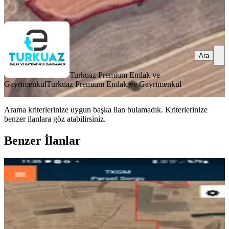
Ara
Ara
Turkuaz Premium Emlak ve
Gayrimenkul
Turkuaz Premium Emlak ve Gayrimenkul
Arama kriterlerinize uygun başka ilan bulamadık.
Kriterlerinize
benzer ilanlara göz atabilirsiniz.
Benzer İlanlar
Afyon Emlak Ofisinden Satılık Arsa
İhsaniye, Kadımürsel Köyü
826 m²
·
484/m²
·
20.05.2025
400.000 ₺