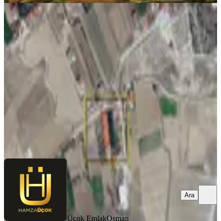
Afyon Üçok Emlaktan Yaylabağı Yol
Üzeri Satılık 1.150m² Arsa
İhsaniye, Atatürk Mahallesi
1150 m²
·
3.261/m²
·
01.05.2026
3.750.000 ₺
Üçok Emlak
Osman KÜÇÜKŞİMŞEK
Ara
Ara
Üçok Emlak
Osman