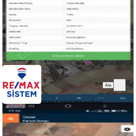
5231 m²
·
6.309/m²
·
11.07.2026
33.000.000 ₺
REMAX SİSTEM
Harun Bayar
Ara
Ara
REMAX SİSTEM
Harun Bayar
Yaylabağı Kasabasında Termal
Bölgeye Yakın Satılık Tarla