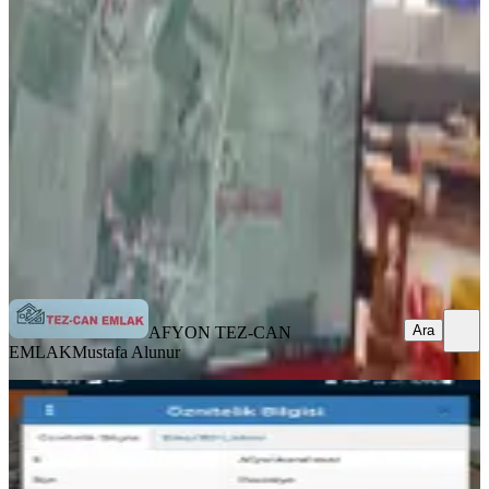
İmarlı Arsa
İhsaniye, Esentepe Mahallesi
1982 m²
·
3.986/m²
·
11.06.2026
7.900.000 ₺
8.500.000 ₺
AFYON TEZ-CAN EMLAK
Mustafa Alunur
Ara
Ara
AFYON TEZ-CAN
EMLAK
Mustafa Alunur
*gazlıgölün Merkezinde Turizm Tesis
İmarlı Fırsat Arsa*
İhsaniye, Esentepe Mahallesi