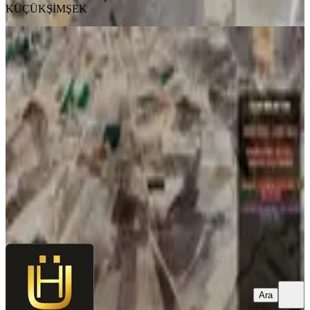
KÜÇÜKŞİMŞEK
Afyon Üçok Emlaktan İhsaniye
Yaylabağı Mevkinde 4.100m² Tarla
İhsaniye, Esentepe Mahallesi
4100 m²
·
268/m²
·
23.04.2026
1.100.000 ₺
Üçok Emlak
Osman KÜÇÜKŞİMŞEK
Ara
Ara