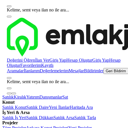
Kelime, semt veya ilan no ile ara...
Değerini Öğren
İlan Ver
Giriş Yap
Hesap Oluştur
Giriş Yap
Hesap
Oluştur
Favorilerim
Kayıtlı
Aramalar
İlanlarım
Değerlemelerim
Mesajlar
Bildirimler
Geri Bildirim
Kelime, semt veya ilan no ile ara...
Satılık
Kiralık
Yatırım
Danışmanlar
Sat
Konut
Satılık Konut
Satılık Daire
Yeni İlanlar
Haritada Ara
İş Yeri & Arsa
Satılık İş Yeri
Satılık Dükkan
Satılık Arsa
Satılık Tarla
Projeler
Tüm Projeler
Ankara Konut Projeleri
Yeni Projeler