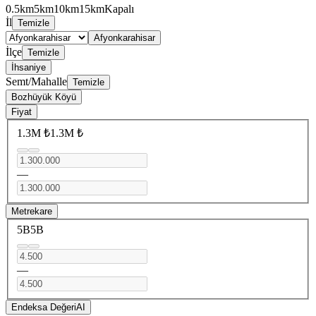
0.5km
5km
10km
15km
Kapalı
İl
Temizle
Afyonkarahisar
İlçe
Temizle
İhsaniye
Semt/Mahalle
Temizle
Bozhüyük Köyü
Fiyat
1.3M ₺
1.3M ₺
—
Metrekare
5B
5B
—
Endeksa Değeri
AI