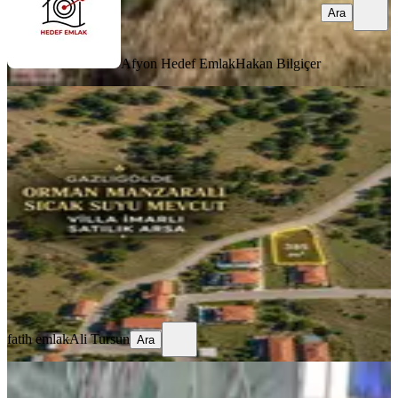
Ara
Afyon Hedef Emlak
Hakan Bilgiçer
Hemen Ara Bu Fiyata Bu Arsa Cok
Durmaz
İhsaniye, Cumhuriyet Gazlıgöl Mahallesi
385 m²
·
2.727/m²
·
19.05.2026
1.050.000 ₺
fatih emlak
Ali Tursun
Ara
fatih emlak
Ali Tursun
Ara
%
7
Yaylabağı Satılık 2 Adet Yan Yana