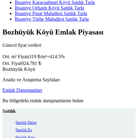
İhsaniye Karacaahmet Köyü Satılık Tarla
İhsaniye Orhanlı Köyü Satılık Tarla
İhsaniye Pınar Mahallesi Satılık Tarla
İhsaniye Türbe Mahallesi Satılık Tarla
Bozhüyük Köyü Emlak Piyasası
Güncel fiyat verileri
Ort. m² Fiyatı
319 ₺/m²
+
414.5
%
Ort. Fiyat
924.781 ₺
Bozhüyük Köyü
Analiz ve Araştırma Sayfaları
Emlak Danışmanları
Bu bölgedeki emlak danışmanlarını bulun
Satılık
Satılık Daire
Satılık Ev
Satılık Arsa