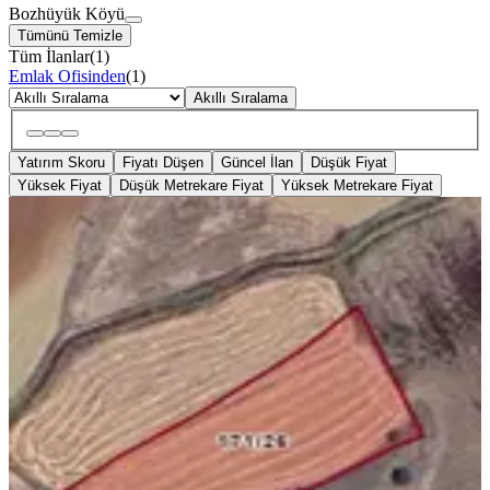
Bozhüyük Köyü
Tümünü Temizle
Tüm İlanlar
(
1
)
Emlak Ofisinden
(
1
)
Akıllı Sıralama
Yatırım Skoru
Fiyatı Düşen
Güncel İlan
Düşük Fiyat
Yüksek Fiyat
Düşük Metrekare Fiyat
Yüksek Metrekare Fiyat
Turkuaz Emlaktan Satılık Tarla
İhsaniye, Bozhüyük Köyü
4500 m²
·
289/m²
·
01.07.2026
1.300.000 ₺
Turkuaz Premium Emlak ve Gayrimenkul
Turkuaz Premium Emlak
ve Gayrimenkul