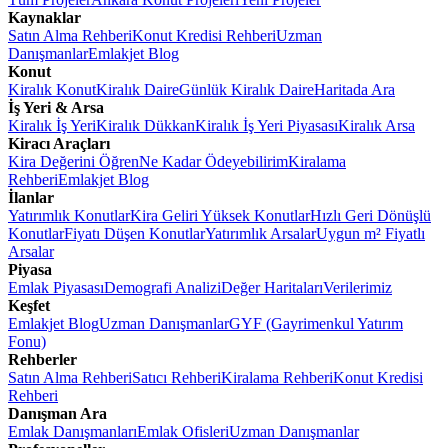
Kaynaklar
Satın Alma Rehberi
Konut Kredisi Rehberi
Uzman
Danışmanlar
Emlakjet Blog
Konut
Kiralık Konut
Kiralık Daire
Günlük Kiralık Daire
Haritada Ara
İş Yeri & Arsa
Kiralık İş Yeri
Kiralık Dükkan
Kiralık İş Yeri Piyasası
Kiralık Arsa
Kiracı Araçları
Kira Değerini Öğren
Ne Kadar Ödeyebilirim
Kiralama
Rehberi
Emlakjet Blog
İlanlar
Yatırımlık Konutlar
Kira Geliri Yüksek Konutlar
Hızlı Geri Dönüşlü
Konutlar
Fiyatı Düşen Konutlar
Yatırımlık Arsalar
Uygun m² Fiyatlı
Arsalar
Piyasa
Emlak Piyasası
Demografi Analizi
Değer Haritaları
Verilerimiz
Keşfet
Emlakjet Blog
Uzman Danışmanlar
GYF (Gayrimenkul Yatırım
Fonu)
Rehberler
Satın Alma Rehberi
Satıcı Rehberi
Kiralama Rehberi
Konut Kredisi
Rehberi
Danışman Ara
Emlak Danışmanları
Emlak Ofisleri
Uzman Danışmanlar