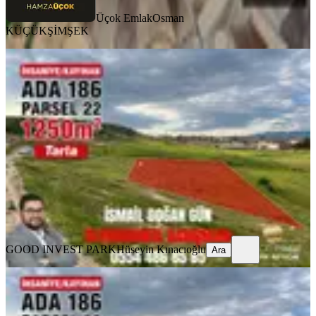
Üçok Emlak
Osman
KÜÇÜKŞİMŞEK
Afyon İhsaniye Kayıhanda Satılık
1250m² Prim Değeri Yüksek Tarla
İhsaniye, Türbe Mahallesi
1250 m²
·
1.600/m²
·
06.05.2026
2.000.000 ₺
GOOD INVEST PARK
Hüseyin Kınacıoğlu
Ara
GOOD INVEST PARK
Hüseyin Kınacıoğlu
Ara
Afyon İhsaniye Kayıhanda Satılık
1250m² Prim Değeri Yüksek Tarla