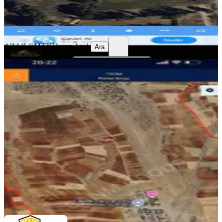
AZAK EMAK
Hasan Azak
Ara
AZAK EMAK
Hasan Azak
Ara
Afyonkarahisar İhsaniye'de Satılık
5.624 M² Tarla
İhsaniye, Orhanlı Köyü
5624 m²
·
133/m²
·
04.04.2026
750.000 ₺
SALİM GROUP EMLAK OFİSİ
Salim ŞENKAYA
Ara