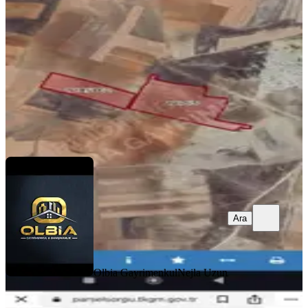
İhsaniye, Esentepe Mahallesi
50900 m²
·
923/m²
·
21.07.2026
47.000.000 ₺
Olbia Gayrimenkul
Nejla Uzun
Ara
Ara
Olbia Gayrimenkul
Nejla Uzun