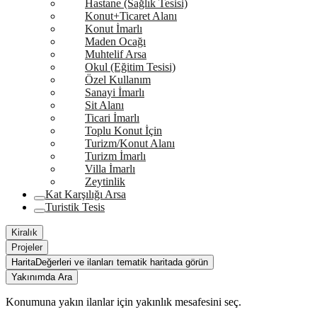
Hastane (Sağlık Tesisi)
Konut+Ticaret Alanı
Konut İmarlı
Maden Ocağı
Muhtelif Arsa
Okul (Eğitim Tesisi)
Özel Kullanım
Sanayi İmarlı
Sit Alanı
Ticari İmarlı
Toplu Konut İçin
Turizm/Konut Alanı
Turizm İmarlı
Villa İmarlı
Zeytinlik
Kat Karşılığı Arsa
Turistik Tesis
Kiralık
Projeler
Harita
Değerleri ve ilanları tematik haritada görün
Yakınımda Ara
Konumuna yakın ilanlar için yakınlık mesafesini seç.