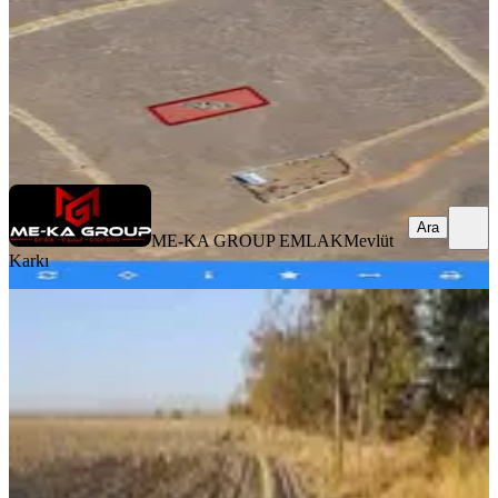
650.000 ₺
700.000 ₺
ME-KA GROUP EMLAK
Mevlüt Karkı
Ara
Ara
ME-KA GROUP EMLAK
Mevlüt
Karkı
Afyonkarahisar'da Bölgedeki En
Uygun Fiyata 1315 M2 Satılık Arsa
İhsaniye, Eynehankuzviran Köyü
1315 m²
·
91/m²
·
24.01.2026
120.000 ₺