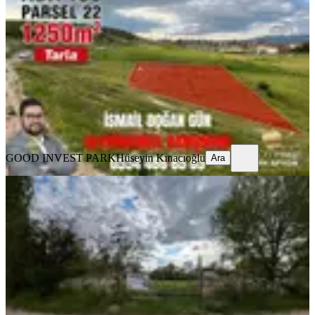
İhsaniye, Türbe Mahallesi
1250 m²
·
1.600/m²
·
16.07.2026
2.000.000 ₺
GOOD INVEST PARK
Hüseyin Kınacıoğlu
Ara
GOOD INVEST PARK
Hüseyin Kınacıoğlu
Ara
Frigya Villaları Karşısnda 10 Parsel
Toplam 4320m² Satılık Arsa
İhsaniye, Türbe Mahallesi
433 m²
·
2.540/m²
·
16.07.2026
1.100.000 ₺