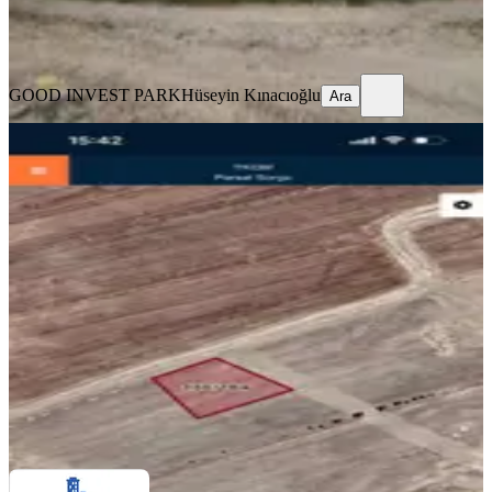
GOOD INVEST PARK
Hüseyin Kınacıoğlu
Ara
GOOD INVEST PARK
Hüseyin Kınacıoğlu
Ara
Sağlam Emlaktan İhsaniye
Kayıhanda Satılık Fırsat Arsa
İhsaniye, Türbe Mahallesi
318 m²
·
1.462/m²
·
20.07.2026
465.000 ₺
sağlam emlak
Hakan Özkökeli
Ara