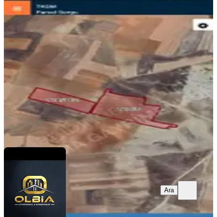
Yaylabağı Kasabasında Termal
Bölgeye Yakın Satılık Tarla
İhsaniye, Esentepe Mahallesi
50900 m²
·
923/m²
·
21.07.2026
47.000.000 ₺
Olbia Gayrimenkul
Nejla Uzun
Ara
Ara