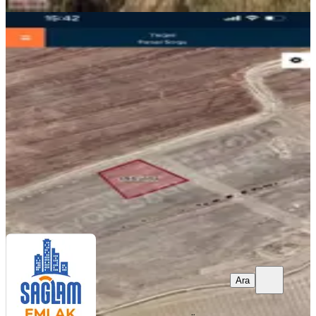
Sağlam Emlaktan İhsaniye
Kayıhanda Satılık Fırsat Arsa
İhsaniye, Türbe Mahallesi
318 m²
·
1.462/m²
·
23.07.2026
465.000 ₺
sağlam emlak
Hakan Özkökeli
Ara
Ara