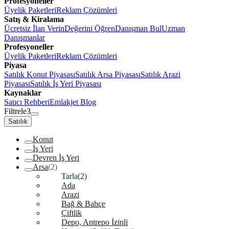
Profesyoneller
Üyelik Paketleri
Reklam Çözümleri
Satış & Kiralama
Ücretsiz İlan Verin
Değerini Öğren
Danışman Bul
Uzman
Danışmanlar
Profesyoneller
Üyelik Paketleri
Reklam Çözümleri
Piyasa
Satılık Konut Piyasası
Satılık Arsa Piyasası
Satılık Arazi
Piyasası
Satılık İş Yeri Piyasası
Kaynaklar
Satıcı Rehberi
Emlakjet Blog
Filtrele
3
Satılık
Konut
İş Yeri
Devren İş Yeri
Arsa
(2)
Tarla
(2)
Ada
Arazi
Bağ & Bahçe
Çiftlik
Depo, Antrepo İzinli