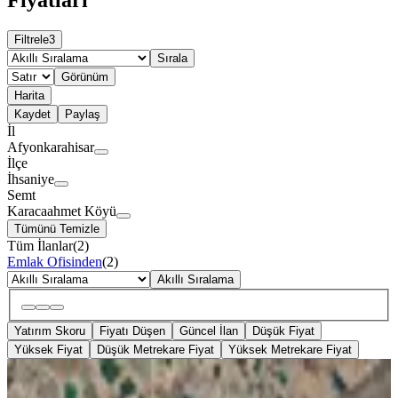
Filtrele
3
Sırala
Görünüm
Harita
Kaydet
Paylaş
İl
Afyonkarahisar
İlçe
İhsaniye
Semt
Karacaahmet Köyü
Tümünü Temizle
Tüm İlanlar
(
2
)
Emlak Ofisinden
(
2
)
Akıllı Sıralama
Yatırım Skoru
Fiyatı Düşen
Güncel İlan
Düşük Fiyat
Yüksek Fiyat
Düşük Metrekare Fiyat
Yüksek Metrekare Fiyat
PARSELLİ
%
6
Afyonkarahisar İhsaniye