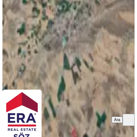
Karacaahmet'te Yatırımlık Satılık
Tarla
İhsaniye, Karacaahmet Köyü
9980 m²
·
Parselli
·
53/m²
·
06.05.2026
525.000 ₺
560.000 ₺
Era Söz Gayrimenkul
Göksu Kovancı
Ara
Ara