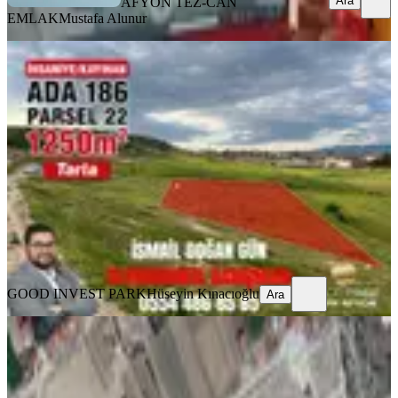
Ara
AFYON TEZ-CAN
EMLAK
Mustafa Alunur
Afyon İhsaniye Kayıhanda Satılık
1250m² Prim Değeri Yüksek Tarla
İhsaniye, Türbe Mahallesi
1250 m²
·
1.600/m²
·
06.05.2026
2.000.000 ₺
GOOD INVEST PARK
Hüseyin Kınacıoğlu
Ara
GOOD INVEST PARK
Hüseyin Kınacıoğlu
Ara
Afyon Üçok Emlaktan Yaylabağı Yol
Üzeri Satılık 1.150m² Arsa
İhsaniye, Atatürk Mahallesi