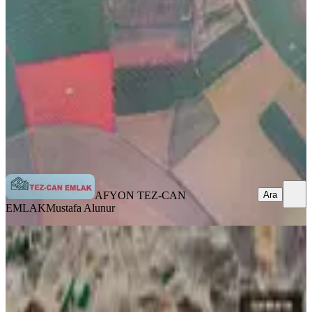
İhsaniye, Karacaahmet Köyü
10000 m²
·
250/m²
·
03.01.2026
2.500.000 ₺
AFYON TEZ-CAN EMLAK
Mustafa Alunur
Ara
Ara
AFYON TEZ-CAN
EMLAK
Mustafa Alunur
Afyon Üçok Emlaktan İhsaniye
Yaylabağı Mevkinde 4.100m² Tarla
İhsaniye, Esentepe Mahallesi