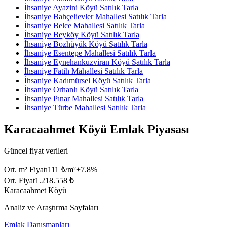
İhsaniye Ayazini Köyü Satılık Tarla
İhsaniye Bahçelievler Mahallesi Satılık Tarla
İhsaniye Belce Mahallesi Satılık Tarla
İhsaniye Beyköy Köyü Satılık Tarla
İhsaniye Bozhüyük Köyü Satılık Tarla
İhsaniye Esentepe Mahallesi Satılık Tarla
İhsaniye Eynehankuzviran Köyü Satılık Tarla
İhsaniye Fatih Mahallesi Satılık Tarla
İhsaniye Kadımürsel Köyü Satılık Tarla
İhsaniye Orhanlı Köyü Satılık Tarla
İhsaniye Pınar Mahallesi Satılık Tarla
İhsaniye Türbe Mahallesi Satılık Tarla
Karacaahmet Köyü Emlak Piyasası
Güncel fiyat verileri
Ort. m² Fiyatı
111 ₺/m²
+
7.8
%
Ort. Fiyat
1.218.558 ₺
Karacaahmet Köyü
Analiz ve Araştırma Sayfaları
Emlak Danışmanları