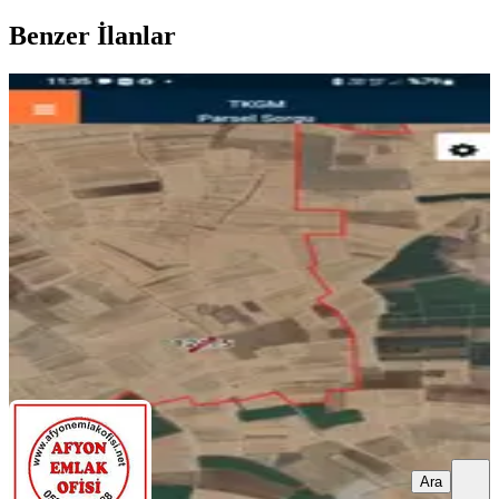
Benzer İlanlar
Afyon Emlak Ofisinden Satılık Arsa
İhsaniye, Kadımürsel Köyü
826 m²
·
484/m²
·
20.05.2025
400.000 ₺
AFYON EMLAK OFİSİ
Yalçın KILIÇKAN
Ara
Ara