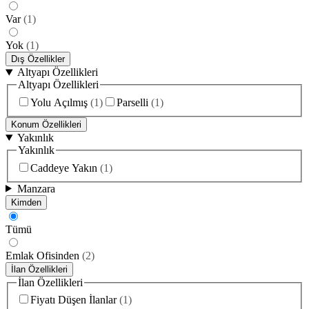
Var
(
1
)
Yok
(
1
)
Dış Özellikler
Altyapı Özellikleri
Altyapı Özellikleri
Yolu Açılmış
(
1
)
Parselli
(
1
)
Konum Özellikleri
Yakınlık
Yakınlık
Caddeye Yakın
(
1
)
Manzara
Kimden
Tümü
Emlak Ofisinden
(
2
)
İlan Özellikleri
İlan Özellikleri
Fiyatı Düşen İlanlar
(
1
)