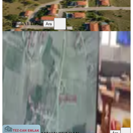
fatih emlak
Ali Tursun
Ara
fatih emlak
Ali Tursun
Ara
%
7
Yaylabağı Satılık 2 Adet Yan Yana
İmarlı Arsa
İhsaniye, Esentepe Mahallesi
1982 m²
·
3.986/m²
·
11.06.2026
7.900.000 ₺
8.500.000 ₺
AFYON TEZ-CAN EMLAK
Mustafa Alunur
Ara