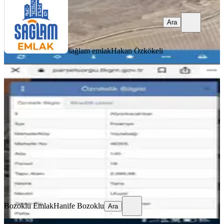
Ara
sağlam emlak
Hakan Özkökeli
İhsaniye Yaylabağında Yatırımlık
Arazi
İhsaniye, Bahçelievler Mahallesi
2096 m²
·
262/m²
·
02.06.2026
550.000 ₺
Bozoklu Emlak
Hanife Bozoklu
Ara
Bozoklu Emlak
Hanife Bozoklu
Ara