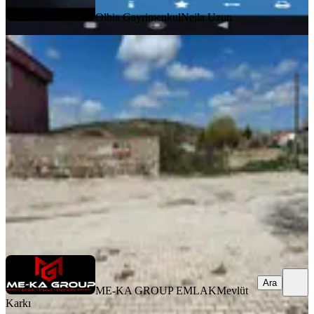
Olbia Gayrimenkul
Nejla Uzun
Me Ka Group'tan Afyonkarahisar
İhsaniye Kayahanda Satılık Arsa
İhsaniye, Cumhuriyet Kayıhan Mahallesi
881 m²
·
3.065/m²
·
24.04.2026
2.700.000 ₺
ME-KA GROUP EMLAK
Mevlüt Karkı
Ara
Ara
ME-KA GROUP EMLAK
Mevlüt
Karkı