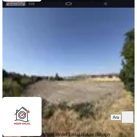
İhsaniye Akören'de Satılık Tarla
İhsaniye, Fatih Mahallesi
2450 m²
·
1.633/m²
·
15.07.2026
4.000.000 ₺
Afyon Hedef Emlak
Hakan Bilgiçer
Ara
Ara
Afyon Hedef Emlak
Hakan Bilgiçer