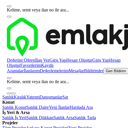
Kelime, semt veya ilan no ile ara...
Değerini Öğren
İlan Ver
Giriş Yap
Hesap Oluştur
Giriş Yap
Hesap
Oluştur
Favorilerim
Kayıtlı
Aramalar
İlanlarım
Değerlemelerim
Mesajlar
Bildirimler
Geri Bildirim
Kelime, semt veya ilan no ile ara...
Satılık
Kiralık
Yatırım
Danışmanlar
Sat
Konut
Satılık Konut
Satılık Daire
Yeni İlanlar
Haritada Ara
İş Yeri & Arsa
Satılık İş Yeri
Satılık Dükkan
Satılık Arsa
Satılık Tarla
Projeler
Tüm Projeler
Ankara Konut Projeleri
Yeni Projeler