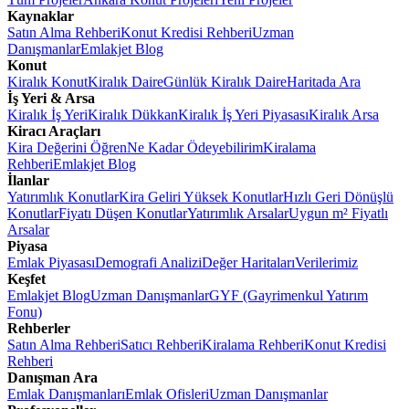
Kaynaklar
Satın Alma Rehberi
Konut Kredisi Rehberi
Uzman
Danışmanlar
Emlakjet Blog
Konut
Kiralık Konut
Kiralık Daire
Günlük Kiralık Daire
Haritada Ara
İş Yeri & Arsa
Kiralık İş Yeri
Kiralık Dükkan
Kiralık İş Yeri Piyasası
Kiralık Arsa
Kiracı Araçları
Kira Değerini Öğren
Ne Kadar Ödeyebilirim
Kiralama
Rehberi
Emlakjet Blog
İlanlar
Yatırımlık Konutlar
Kira Geliri Yüksek Konutlar
Hızlı Geri Dönüşlü
Konutlar
Fiyatı Düşen Konutlar
Yatırımlık Arsalar
Uygun m² Fiyatlı
Arsalar
Piyasa
Emlak Piyasası
Demografi Analizi
Değer Haritaları
Verilerimiz
Keşfet
Emlakjet Blog
Uzman Danışmanlar
GYF (Gayrimenkul Yatırım
Fonu)
Rehberler
Satın Alma Rehberi
Satıcı Rehberi
Kiralama Rehberi
Konut Kredisi
Rehberi
Danışman Ara
Emlak Danışmanları
Emlak Ofisleri
Uzman Danışmanlar