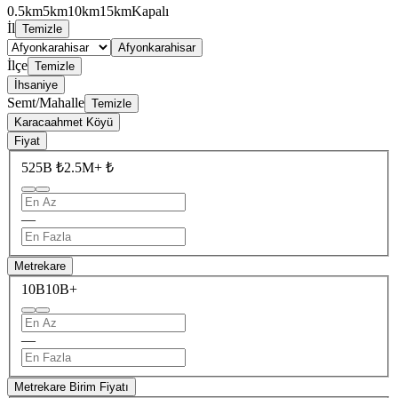
0.5km
5km
10km
15km
Kapalı
İl
Temizle
Afyonkarahisar
İlçe
Temizle
İhsaniye
Semt/Mahalle
Temizle
Karacaahmet Köyü
Fiyat
525B ₺
2.5M+ ₺
—
Metrekare
10B
10B+
—
Metrekare Birim Fiyatı