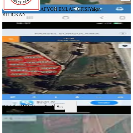
AFYON EMLAK OFİSİ
Yalçın
KILIÇKAN
Eskişehir Yolunda Kayıhan
Bölgesinde Arsalar
İhsaniye, Kunduzlu Mahallesi
431 m²
·
1.972/m²
·
06.02.2026
850.000 ₺
AZAK EMAK
Hasan Azak
Ara
AZAK EMAK
Hasan Azak
Ara
İhsaniye Karacahmet Köyü Verimli
Tarla