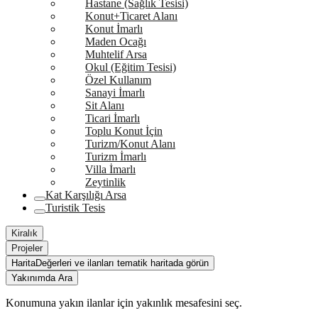
Hastane (Sağlık Tesisi)
Konut+Ticaret Alanı
Konut İmarlı
Maden Ocağı
Muhtelif Arsa
Okul (Eğitim Tesisi)
Özel Kullanım
Sanayi İmarlı
Sit Alanı
Ticari İmarlı
Toplu Konut İçin
Turizm/Konut Alanı
Turizm İmarlı
Villa İmarlı
Zeytinlik
Kat Karşılığı Arsa
Turistik Tesis
Kiralık
Projeler
Harita
Değerleri ve ilanları tematik haritada görün
Yakınımda Ara
Konumuna yakın ilanlar için yakınlık mesafesini seç.