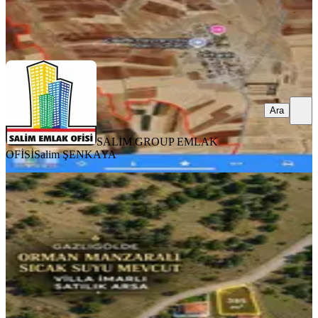
SALİM GROUP EMLAK OFİSİ
Salim ŞENKAYA
Ara
Ara
SALİM GROUP EMLAK
OFİSİ
Salim ŞENKAYA
Hemen Ara Bu Fiyata Bu Arsa Cok
Durmaz
İhsaniye, Cumhuriyet Gazlıgöl Mahallesi
385 m²
·
2.727/m²
·
19.05.2026
1.050.000 ₺