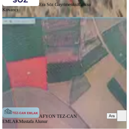
Era Söz Gayrimenkul
Göksu
Kovancı
YOLA YAKIN
İhsaniye Karacahmet Köyü Verimli
Tarla
İhsaniye, Karacaahmet Köyü
10000 m²
·
Yolu Açılmış
·
250/m²
·
03.01.2026
2.500.000 ₺
AFYON TEZ-CAN EMLAK
Mustafa Alunur
Ara
Ara
AFYON TEZ-CAN
EMLAK
Mustafa Alunur