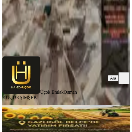
4100 m²
·
268/m²
·
23.04.2026
1.100.000 ₺
Üçok Emlak
Osman KÜÇÜKŞİMŞEK
Ara
Ara
Üçok Emlak
Osman
KÜÇÜKŞİMŞEK
Afyon Merkez Gazlıgöl Belcede 4.900
M² Yatırımlık Tarla
İhsaniye, Belce Mahallesi