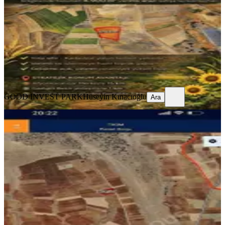
4900 m²
·
163/m²
·
11.04.2026
800.000 ₺
GOOD INVEST PARK
Hüseyin Kınacıoğlu
Ara
GOOD INVEST PARK
Hüseyin Kınacıoğlu
Ara
Afyonkarahisar İhsaniye'de Satılık
5.624 M² Tarla
İhsaniye, Orhanlı Köyü
5624 m²
·
133/m²
·
04.04.2026
750.000 ₺