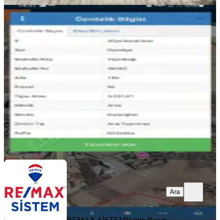
*gazlıgölün Merkezinde Turizm Tesis
İmarlı Fırsat Arsa*
İhsaniye, Esentepe Mahallesi
5231 m²
·
6.309/m²
·
11.07.2026
33.000.000 ₺
REMAX SİSTEM
Harun Bayar
Ara
Ara
REMAX SİSTEM
Harun Bayar