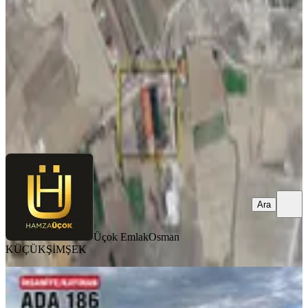
1150 m²
·
3.261/m²
·
01.05.2026
3.750.000 ₺
Üçok Emlak
Osman KÜÇÜKŞİMŞEK
Ara
Ara
Üçok Emlak
Osman
KÜÇÜKŞİMŞEK
Afyon İhsaniye Kayıhanda Satılık
1250m² Prim Değeri Yüksek Tarla