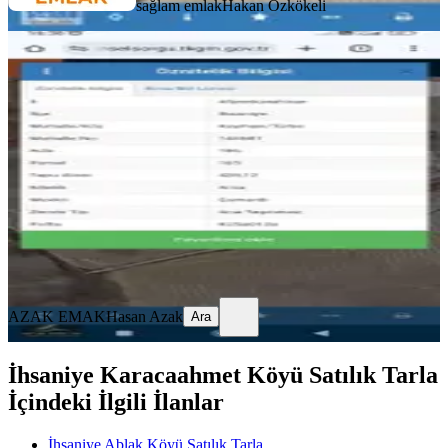
sağlam emlak
Hakan Özkökeli
Azak Emlak'tan Kayıhan Türbe'de
Prim Garantili Arsa
İhsaniye, Türbe Mahallesi
428 m²
·
1.227/m²
·
31.01.2026
525.000 ₺
AZAK EMAK
Hasan Azak
Ara
AZAK EMAK
Hasan Azak
Ara
İhsaniye Karacaahmet Köyü Satılık Tarla
İçindeki İlgili İlanlar
İhsaniye Ablak Köyü Satılık Tarla