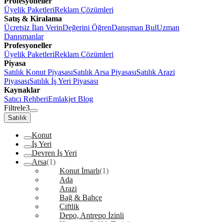
Profesyoneller
Üyelik Paketleri
Reklam Çözümleri
Satış & Kiralama
Ücretsiz İlan Verin
Değerini Öğren
Danışman Bul
Uzman
Danışmanlar
Profesyoneller
Üyelik Paketleri
Reklam Çözümleri
Piyasa
Satılık Konut Piyasası
Satılık Arsa Piyasası
Satılık Arazi
Piyasası
Satılık İş Yeri Piyasası
Kaynaklar
Satıcı Rehberi
Emlakjet Blog
Filtrele
3
Satılık
Konut
İş Yeri
Devren İş Yeri
Arsa
(1)
Konut İmarlı
(1)
Ada
Arazi
Bağ & Bahçe
Çiftlik
Depo, Antrepo İzinli