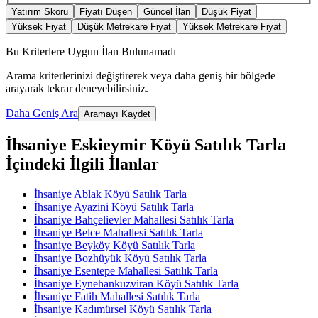
Yatırım Skoru
Fiyatı Düşen
Güncel İlan
Düşük Fiyat
Yüksek Fiyat
Düşük Metrekare Fiyat
Yüksek Metrekare Fiyat
Bu Kriterlere Uygun İlan Bulunamadı
Arama kriterlerinizi değiştirerek veya daha geniş bir bölgede
arayarak tekrar deneyebilirsiniz.
Daha Geniş Ara
Aramayı Kaydet
İhsaniye Eskieymir Köyü Satılık Tarla
İçindeki İlgili İlanlar
İhsaniye Ablak Köyü Satılık Tarla
İhsaniye Ayazini Köyü Satılık Tarla
İhsaniye Bahçelievler Mahallesi Satılık Tarla
İhsaniye Belce Mahallesi Satılık Tarla
İhsaniye Beyköy Köyü Satılık Tarla
İhsaniye Bozhüyük Köyü Satılık Tarla
İhsaniye Esentepe Mahallesi Satılık Tarla
İhsaniye Eynehankuzviran Köyü Satılık Tarla
İhsaniye Fatih Mahallesi Satılık Tarla
İhsaniye Kadımürsel Köyü Satılık Tarla