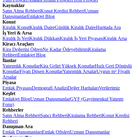
Kaynaklar
Satın Alma Rehberi
Konut Kredisi Rehberi
Uzman
Danışmanlar
Emlakjet Blog
Konut
Kiralık Konut
Kiralık Daire
Günlük Kiralık Daire
Haritada Ara
İş Yeri & Arsa
Kiralık İş Yeri
Kiralık Dükkan
Kiralık İş Yeri Piyasası
Kiralık Arsa
Kiracı Araçları
Kira Değerini Öğren
Ne Kadar Ödeyebilirim
Kiralama
Rehberi
Emlakjet Blog
İlanlar
Yatırımlık Konutlar
Kira Geliri Yüksek Konutlar
Hızlı Geri Dönüşlü
Konutlar
Fiyatı Düşen Konutlar
Yatırımlık Arsalar
Uygun m² Fiyatlı
Arsalar
Piyasa
Emlak Piyasası
Demografi Analizi
Değer Haritaları
Verilerimiz
Keşfet
Emlakjet Blog
Uzman Danışmanlar
GYF (Gayrimenkul Yatırım
Fonu)
Rehberler
Satın Alma Rehberi
Satıcı Rehberi
Kiralama Rehberi
Konut Kredisi
Rehberi
Danışman Ara
Emlak Danışmanları
Emlak Ofisleri
Uzman Danışmanlar