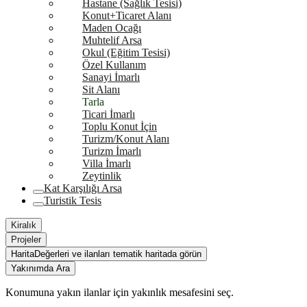
Hastane (Sağlık Tesisi)
Konut+Ticaret Alanı
Maden Ocağı
Muhtelif Arsa
Okul (Eğitim Tesisi)
Özel Kullanım
Sanayi İmarlı
Sit Alanı
Tarla
Ticari İmarlı
Toplu Konut İçin
Turizm/Konut Alanı
Turizm İmarlı
Villa İmarlı
Zeytinlik
Kat Karşılığı Arsa
Turistik Tesis
Kiralık
Projeler
Harita
Değerleri ve ilanları tematik haritada görün
Yakınımda Ara
Konumuna yakın ilanlar için yakınlık mesafesini seç.