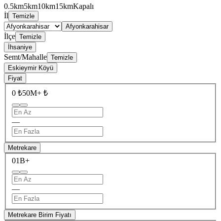
0.5km
5km
10km
15km
Kapalı
İl
Temizle
Afyonkarahisar
İlçe
Temizle
İhsaniye
Semt/Mahalle
Temizle
Eskieymir Köyü
Fiyat
0 ₺
50M+ ₺
—
Metrekare
0
1B+
—
Metrekare Birim Fiyatı