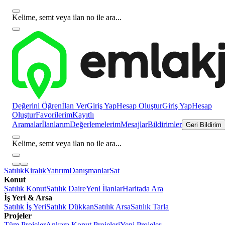
Kelime, semt veya ilan no ile ara...
Değerini Öğren
İlan Ver
Giriş Yap
Hesap Oluştur
Giriş Yap
Hesap
Oluştur
Favorilerim
Kayıtlı
Aramalar
İlanlarım
Değerlemelerim
Mesajlar
Bildirimler
Geri Bildirim
Kelime, semt veya ilan no ile ara...
Satılık
Kiralık
Yatırım
Danışmanlar
Sat
Konut
Satılık Konut
Satılık Daire
Yeni İlanlar
Haritada Ara
İş Yeri & Arsa
Satılık İş Yeri
Satılık Dükkan
Satılık Arsa
Satılık Tarla
Projeler
Tüm Projeler
Ankara Konut Projeleri
Yeni Projeler