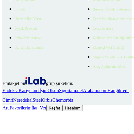
Projeler
Bireysel Üyelik Sözleşmesi
Ücretsiz İlan Verin
Çerez Politikası ve Aydınlat
Üyelik Paketleri
Çerez Ayarları
EmlakZeka Asistan
Kullanıcı Veri Gizliliği Bildi
Uzman Danışmanlar
Ziyaretçi Veri Gizliliği
Müşteri Yetkilisi Veri Gizlili
Aday Aydınlatma Metni
Emlakjet bir
grup şirketidir.
Endeksa
Kariyer.net
İşin Olsun
Sigortam.net
Arabam.com
Hangikredi
Cimri
Neredekal
SteelOrbis
Chemorbis
Ara
Favorilerim
İlan Ver
Keşfet
Hesabım