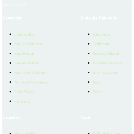
bulunmamaktadır.
Kaynaklar
Emlakjet Hakkında
Emlakjet Blog
Hakkımızda
Satın Alma Rehberi
Ödüllerimiz
Satıcı Rehberi
Reklam Çözümleri
Kiralama Rehberi
Kurumsal Materyaller
Konut Kredisi Rehberi
İnsan Kaynakları
Ne Kadar Ödeyebilirim
İletişim
Emlak Değeri
Yardım
Verilerimiz
Hizmetler
Yasal
Danışman Bul
Kullanım Koşulları