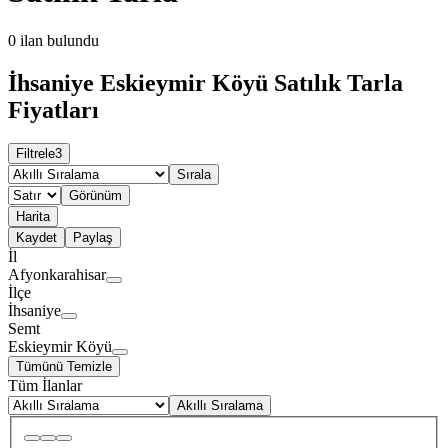
0
ilan bulundu
İhsaniye Eskieymir Köyü Satılık Tarla
Fiyatları
Filtrele
3
Sırala
Görünüm
Harita
Kaydet
Paylaş
İl
Afyonkarahisar
İlçe
İhsaniye
Semt
Eskieymir Köyü
Tümünü Temizle
Tüm İlanlar
Akıllı Sıralama