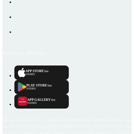
Emlakjet © 2006-2026
APP STORE
'dan
İNDİRİN
PLAY STORE
'dan
İNDİRİN
APP GALLERY
'den
İNDİRİN
Emlakjet.com internet sitesi ve Emlakjet mobil uygulamalarında kullanıcılar tarafından sağlana
ilan, bilgi, içerik ve görselin gerçekliği, orijinalliği, güvenilirliği ve doğruluğuna ilişkin soru
içerikleri giren kullanıcıya ait olup, Emlakjet'in bu hususlarla ilgili herhangi bir sorumluluğu