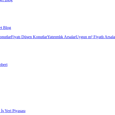
et Blog
onutlar
Fiyatı Düşen Konutlar
Yatırımlık Arsalar
Uygun m² Fiyatlı Arsala
hberi
k İş Yeri Piyasası