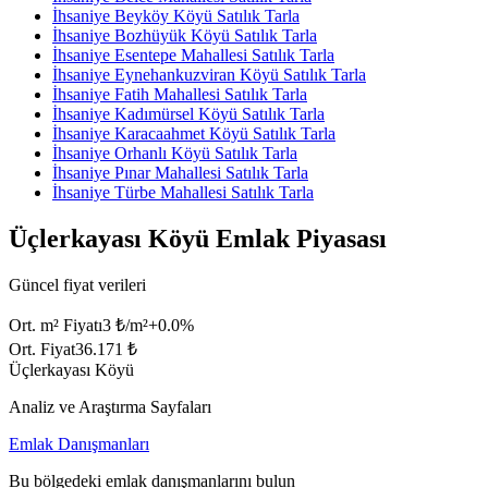
İhsaniye Beyköy Köyü Satılık Tarla
İhsaniye Bozhüyük Köyü Satılık Tarla
İhsaniye Esentepe Mahallesi Satılık Tarla
İhsaniye Eynehankuzviran Köyü Satılık Tarla
İhsaniye Fatih Mahallesi Satılık Tarla
İhsaniye Kadımürsel Köyü Satılık Tarla
İhsaniye Karacaahmet Köyü Satılık Tarla
İhsaniye Orhanlı Köyü Satılık Tarla
İhsaniye Pınar Mahallesi Satılık Tarla
İhsaniye Türbe Mahallesi Satılık Tarla
Üçlerkayası Köyü Emlak Piyasası
Güncel fiyat verileri
Ort. m² Fiyatı
3 ₺/m²
+
0.0
%
Ort. Fiyat
36.171 ₺
Üçlerkayası Köyü
Analiz ve Araştırma Sayfaları
Emlak Danışmanları
Bu bölgedeki emlak danışmanlarını bulun