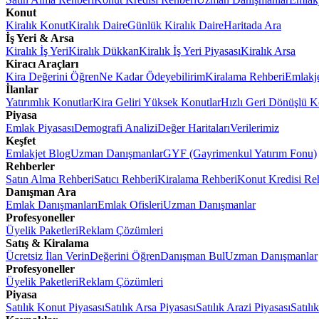
Konut
Kiralık Konut
Kiralık Daire
Günlük Kiralık Daire
Haritada Ara
İş Yeri & Arsa
Kiralık İş Yeri
Kiralık Dükkan
Kiralık İş Yeri Piyasası
Kiralık Arsa
Kiracı Araçları
Kira Değerini Öğren
Ne Kadar Ödeyebilirim
Kiralama Rehberi
Emlakj
İlanlar
Yatırımlık Konutlar
Kira Geliri Yüksek Konutlar
Hızlı Geri Dönüşlü K
Piyasa
Emlak Piyasası
Demografi Analizi
Değer Haritaları
Verilerimiz
Keşfet
Emlakjet Blog
Uzman Danışmanlar
GYF (Gayrimenkul Yatırım Fonu)
Rehberler
Satın Alma Rehberi
Satıcı Rehberi
Kiralama Rehberi
Konut Kredisi Re
Danışman Ara
Emlak Danışmanları
Emlak Ofisleri
Uzman Danışmanlar
Profesyoneller
Üyelik Paketleri
Reklam Çözümleri
Satış & Kiralama
Ücretsiz İlan Verin
Değerini Öğren
Danışman Bul
Uzman Danışmanlar
Profesyoneller
Üyelik Paketleri
Reklam Çözümleri
Piyasa
Satılık Konut Piyasası
Satılık Arsa Piyasası
Satılık Arazi Piyasası
Satılı