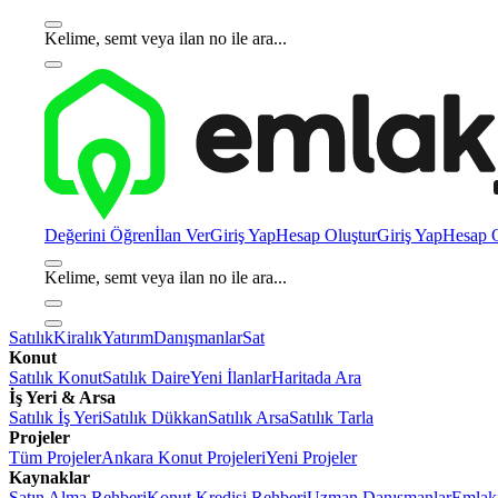
Kelime, semt veya ilan no ile ara...
Değerini Öğren
İlan Ver
Giriş Yap
Hesap Oluştur
Giriş Yap
Hesap O
Kelime, semt veya ilan no ile ara...
Satılık
Kiralık
Yatırım
Danışmanlar
Sat
Konut
Satılık Konut
Satılık Daire
Yeni İlanlar
Haritada Ara
İş Yeri & Arsa
Satılık İş Yeri
Satılık Dükkan
Satılık Arsa
Satılık Tarla
Projeler
Tüm Projeler
Ankara Konut Projeleri
Yeni Projeler
Kaynaklar
Satın Alma Rehberi
Konut Kredisi Rehberi
Uzman Danışmanlar
Emlakj