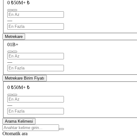
0 ₺
50M+ ₺
—
Metrekare
0
1B+
—
Metrekare Birim Fiyatı
0 ₺
50M+ ₺
—
Arama Kelimesi
Otomatik ara