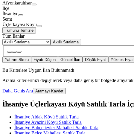
Afyonkarahisar
İlçe
İhsaniye
Semt
Üçlerkayası Köyü
Tümünü Temizle
Tüm İlanlar
Akıllı Sıralama
Yatırım Skoru
Fiyatı Düşen
Güncel İlan
Düşük Fiyat
Yüksek Fiyat
Bu Kriterlere Uygun İlan Bulunamadı
Arama kriterlerinizi değiştirerek veya daha geniş bir bölgede arayarak 
Daha Geniş Ara
Aramayı Kaydet
İhsaniye Üçlerkayası Köyü Satılık Tarla İçi
İhsaniye Ablak Köyü Satılık Tarla
İhsaniye Ayazini Köyü Satılık Tarla
İhsaniye Bahçelievler Mahallesi Satılık Tarla
İhsaniye Belce Mahallesi Satılık Tarla