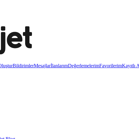
luştur
Bildirimler
Mesajlar
İlanlarım
Değerlemelerim
Favorilerim
Kayıtlı 
et Blog