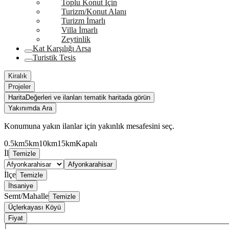
Toplu Konut İçin
Turizm/Konut Alanı
Turizm İmarlı
Villa İmarlı
Zeytinlik
Kat Karşılığı Arsa
Turistik Tesis
Kiralık
Projeler
Harita
Değerleri ve ilanları tematik haritada görün
Yakınımda Ara
Konumuna yakın ilanlar için yakınlık mesafesini seç.
0.5km
5km
10km
15km
Kapalı
İl
Temizle
Afyonkarahisar
İlçe
Temizle
İhsaniye
Semt/Mahalle
Temizle
Üçlerkayası Köyü
Fiyat