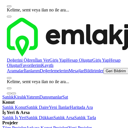
Kelime, semt veya ilan no ile ara...
Değerini Öğren
İlan Ver
Giriş Yap
Hesap Oluştur
Giriş Yap
Hesap
Oluştur
Favorilerim
Kayıtlı
Aramalar
İlanlarım
Değerlemelerim
Mesajlar
Bildirimler
Geri Bildirim
Kelime, semt veya ilan no ile ara...
Satılık
Kiralık
Yatırım
Danışmanlar
Sat
Konut
Satılık Konut
Satılık Daire
Yeni İlanlar
Haritada Ara
İş Yeri & Arsa
Satılık İş Yeri
Satılık Dükkan
Satılık Arsa
Satılık Tarla
Projeler
Tüm Projeler
Ankara Konut Projeleri
Yeni Projeler