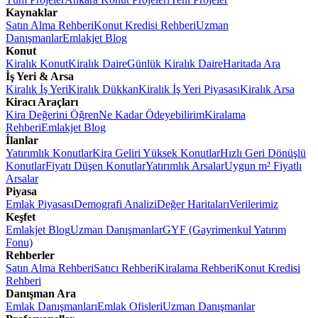
Kaynaklar
Satın Alma Rehberi
Konut Kredisi Rehberi
Uzman
Danışmanlar
Emlakjet Blog
Konut
Kiralık Konut
Kiralık Daire
Günlük Kiralık Daire
Haritada Ara
İş Yeri & Arsa
Kiralık İş Yeri
Kiralık Dükkan
Kiralık İş Yeri Piyasası
Kiralık Arsa
Kiracı Araçları
Kira Değerini Öğren
Ne Kadar Ödeyebilirim
Kiralama
Rehberi
Emlakjet Blog
İlanlar
Yatırımlık Konutlar
Kira Geliri Yüksek Konutlar
Hızlı Geri Dönüşlü
Konutlar
Fiyatı Düşen Konutlar
Yatırımlık Arsalar
Uygun m² Fiyatlı
Arsalar
Piyasa
Emlak Piyasası
Demografi Analizi
Değer Haritaları
Verilerimiz
Keşfet
Emlakjet Blog
Uzman Danışmanlar
GYF (Gayrimenkul Yatırım
Fonu)
Rehberler
Satın Alma Rehberi
Satıcı Rehberi
Kiralama Rehberi
Konut Kredisi
Rehberi
Danışman Ara
Emlak Danışmanları
Emlak Ofisleri
Uzman Danışmanlar