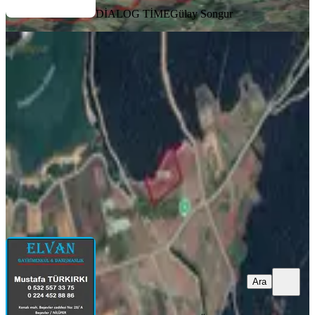
DİALOG TİME
Gülay Songur
%
14
Doğancı'da Satılık 915 M2 Tarla
Osmangazi, Doğancı Mahallesi
915 m²
·
2.022/m²
·
04.05.2026
1.850.000 ₺
2.150.000 ₺
Elvan Emlak
Mustafa TÜRKIRKI
Ara
Ara