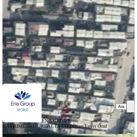
Osmangazi, Yunuseli Mahallesi
92 m²
·
27.174/m²
·
23.05.2025
2.500.000 ₺
ENA GROUP GAYRIMENKUL/REAL ESTATE
Ömer Enver
Önal
Ara
Ara
ENA GROUP
GAYRIMENKUL/REAL ESTATE
Ömer Enver Önal