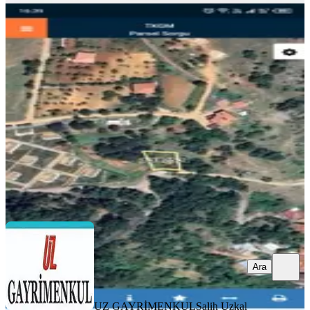
Bursa Osmangazi Kirazlı Köyü'nde
Satılık Arsa
Osmangazi, Kirazlı Mahallesi
322 m²
·
8.385/m²
·
14.10.2025
2.700.000 ₺
UZ GAYRİMENKUL
Salih Uzkal
Ara
Ara
UZ GAYRİMENKUL
Salih Uzkal