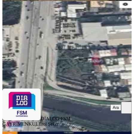
Panayır Mah Satılık Arsa
Osmangazi, Panayır Mahallesi
124 m²
·
19.960/m²
·
20.05.2026
2.475.000 ₺
DİALOG FSM GAYRİMENKUL
Erol Şeker
Ara
Ara
DİALOG FSM
GAYRİMENKUL
Erol Şeker