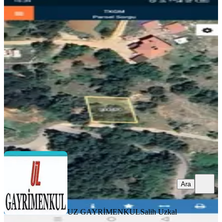
Bursa Osmangazi Kirazlı Köyü'nde
Satılık Arsa
Osmangazi, Kirazlı Mahallesi
322 m²
·
8.385/m²
·
14.10.2025
2.700.000 ₺
UZ GAYRİMENKUL
Salih Uzkal
Ara
Ara
UZ GAYRİMENKUL
Salih Uzkal