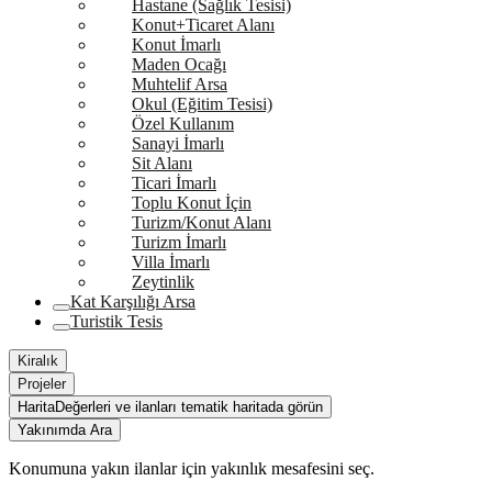
Hastane (Sağlık Tesisi)
Konut+Ticaret Alanı
Konut İmarlı
Maden Ocağı
Muhtelif Arsa
Okul (Eğitim Tesisi)
Özel Kullanım
Sanayi İmarlı
Sit Alanı
Ticari İmarlı
Toplu Konut İçin
Turizm/Konut Alanı
Turizm İmarlı
Villa İmarlı
Zeytinlik
Kat Karşılığı Arsa
Turistik Tesis
Kiralık
Projeler
Harita
Değerleri ve ilanları tematik haritada görün
Yakınımda Ara
Konumuna yakın ilanlar için yakınlık mesafesini seç.