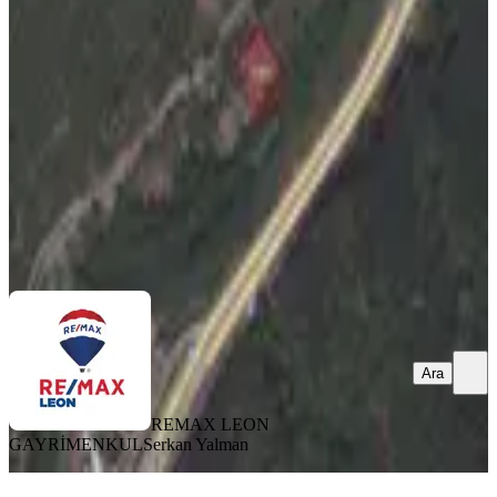
Osmangazi, Doğancı Mahallesi
1619 m²
·
4.941/m²
·
22.01.2026
8.000.000 ₺
8.500.000 ₺
REMAX LEON GAYRİMENKUL
Serkan Yalman
Ara
Ara
REMAX LEON
GAYRİMENKUL
Serkan Yalman