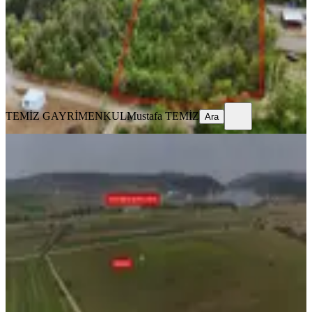
3839 m²
·
2.605/m²
·
11.01.2026
10.000.000 ₺
TEMİZ GAYRİMENKUL
Mustafa TEMİZ
Ara
TEMİZ GAYRİMENKUL
Mustafa TEMİZ
Ara
Doğancı Köy De Göl Manzaralı
Satılık Arazi
Osmangazi, Doğancı Mahallesi
8461 m²
·
1.891/m²
·
02.01.2026
16.000.000 ₺
TEMİZ GAYRİMENKUL
Mustafa TEMİZ
Ara