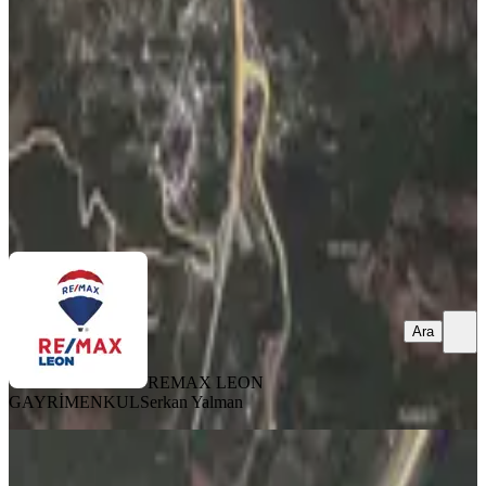
Osmangazi, Doğancı Mahallesi
509 m²
·
4.420/m²
·
22.01.2026
2.250.000 ₺
2.500.000 ₺
REMAX LEON GAYRİMENKUL
Serkan Yalman
Ara
Ara
REMAX LEON
GAYRİMENKUL
Serkan Yalman
%
6
Osmangazi Doğancı Mah. Ana Yola
50m Mesafede 1619 M2 Tarla