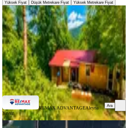
Yüksek Fiyat
Düşük Metrekare Fiyat
Yüksek Metrekare Fiyat
Remax Advantage Arzu Aksaray'dan
Doğancı Köyüne 700m Müstakil Ev
Osmangazi, Doğancı Mahallesi
164 m²
·
15.183/m²
·
29.07.2026
2.490.000 ₺
REMAX ADVANTAGE
Aleyna Yavuz
Ara
Ara
REMAX ADVANTAGE
Aleyna
Yavuz
%
14