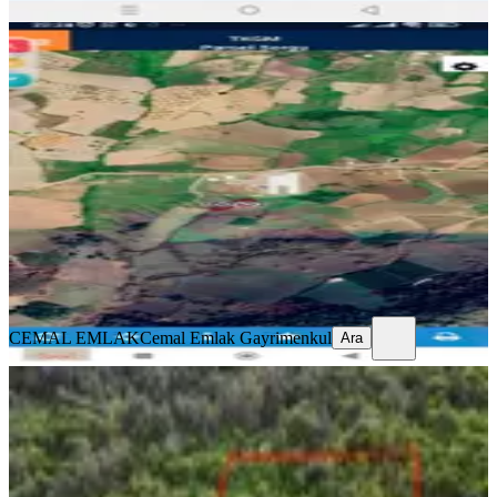
Cemal Emlak Bursa Osmangazi
Seçköy Merkeze Çok Yakin Şehir Mer
Osmangazi, Seç Mahallesi
1244 m²
·
2.054/m²
·
02.06.2026
2.555.555 ₺
CEMAL EMLAK
Cemal Emlak Gayrimenkul
Ara
CEMAL EMLAK
Cemal Emlak Gayrimenkul
Ara
Ddoğancı Köyü Ne Yakın Satılık
Arazi
Osmangazi, Doğancı Mahallesi