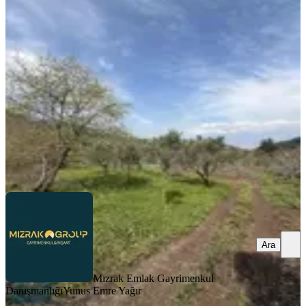
Manzaralı Tek Tapu Tarla
Osmangazi, Gündoğdu Mahallesi
1749 m²
·
1.478/m²
·
12.04.2026
2.585.000 ₺
Mızrak Emlak Gayrimenkul Danışmanlığı
Yunus Emre Yağır
Ara
Ara
Mızrak Emlak Gayrimenkul
Danışmanlığı
Yunus Emre Yağır