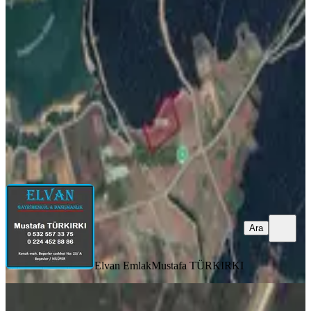
Doğancı'da Satılık 915 M2 Tarla
Osmangazi, Doğancı Mahallesi
915 m²
·
2.022/m²
·
04.05.2026
1.850.000 ₺
2.150.000 ₺
Elvan Emlak
Mustafa TÜRKIRKI
Ara
Ara
Elvan Emlak
Mustafa TÜRKIRKI
TAKASLI
%
6
Osmangazi Doğancı Mah. Ana Yola