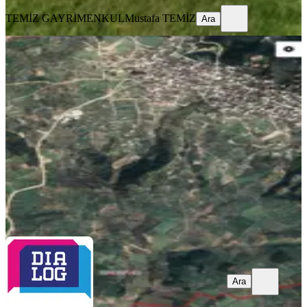
TEMİZ GAYRİMENKUL
Mustafa TEMİZ
Ara
%
4
Gündoğdu'da Yatırım Fırsatı Arazi
Osmangazi, Gündoğdu Mahallesi
1629 m²
·
1.535/m²
·
17.05.2026
2.500.000 ₺
2.600.000 ₺
DİALOG TİME
Gülay Songur
Ara
Ara