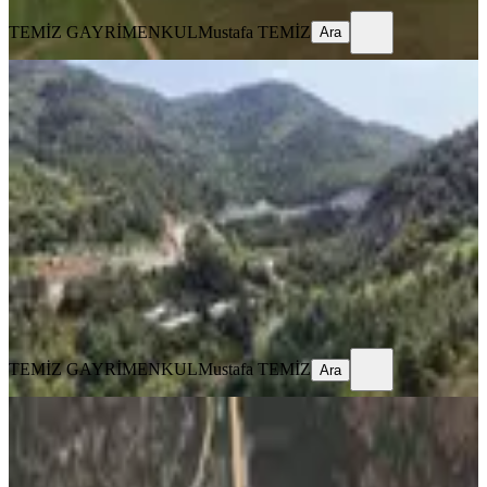
TEMİZ GAYRİMENKUL
Mustafa TEMİZ
Ara
Doğancı Da Köye Yakın Konumda
Satılık Küçük Parsel
Osmangazi, Doğancı Mahallesi
214 m²
·
5.607/m²
·
16.01.2026
1.200.000 ₺
TEMİZ GAYRİMENKUL
Mustafa TEMİZ
Ara
TEMİZ GAYRİMENKUL
Mustafa TEMİZ
Ara
%
10
Osmangazi Doğancı Mah. Ana Yola
50m Mesafede 509 M2 Tarla