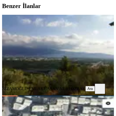
Benzer İlanlar
Bursa Osmangazi Ismetıyede Satilik
Zeytın Bahcesı
Osmangazi, İsmetiye Mahallesi
914 m²
·
2.626/m²
·
14.05.2025
2.400.000 ₺
NİZAMOĞLU EMLAK
HASAN NURİ ÖZBAY
Ara
NİZAMOĞLU EMLAK
HASAN NURİ ÖZBAY
Ara
Ena Group Bursa Osmangazi
Yunuselin'de 92 M2 3 Kat Konut
İmarlı Arsa