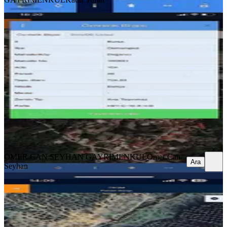
Öcs Emlaktan Doğancı Köyü Tektapu
Emsalsız Elektrik Su Mevcut
Osmangazi, Doğancı Mahallesi
724 m²
·
6.906/m²
·
11.04.2026
5.000.000 ₺
ÖMER CAN SEYHAN GAYRİMENKUL
Ömer Can Seyhan
Ara
ÖMER CAN SEYHAN GAYRİMENKUL
Ömer Can
Ara
Seyhan
Gündoğdu Da Yatırımlık Satılık Tarla
Osmangazi, Gündoğdu Mahallesi