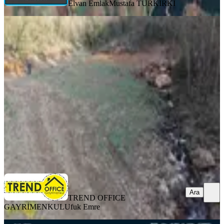
Elvan Emlak
Mustafa TÜRKIRKI
Osmangazi Uluçam Şelalesi Olan 1680
M2 Satılık Bahçe
Osmangazi, Uluçam Mahallesi
1680 m²
·
1.339/m²
·
20.04.2026
2.250.000 ₺
TREND OFFICE GAYRİMENKUL
Ufuk Emre
Ara
Ara
TREND OFFICE
GAYRİMENKUL
Ufuk Emre