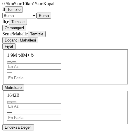
0.5km
5km
10km
15km
Kapalı
İl
Temizle
Bursa
İlçe
Temizle
Osmangazi
Semt/Mahalle
Temizle
Doğancı Mahallesi
Fiyat
1.9M ₺
8M+ ₺
—
Metrekare
164
2B+
—
Endeksa Değeri