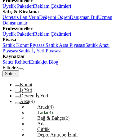
Profesyoneller
Üyelik Paketleri
Reklam Çözümleri
Satış & Kiralama
Ücretsiz İlan Verin
Değerini Öğren
Danışman Bul
Uzman
Danışmanlar
Profesyoneller
Üyelik Paketleri
Reklam Çözümleri
Piyasa
Satılık Konut Piyasası
Satılık Arsa Piyasası
Satılık Arazi
Piyasası
Satılık İş Yeri Piyasası
Kaynaklar
Satıcı Rehberi
Emlakjet Blog
Filtrele
3
Satılık
Konut
İş Yeri
Devren İş Yeri
Arsa
(9)
Arazi
(4)
Tarla
(3)
Bağ & Bahçe
(2)
Ada
Çiftlik
Depo, Antrepo İzinli