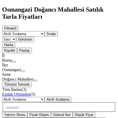
Osmangazi Doğancı Mahallesi Satılık
Tarla Fiyatları
Filtrele
3
Sırala
Görünüm
Harita
Kaydet
Paylaş
İl
Bursa
İlçe
Osmangazi
Semt
Doğancı Mahallesi
Tümünü Temizle
Tüm İlanlar
(
3
)
Emlak Ofisinden
(
3
)
Akıllı Sıralama
Yatırım Skoru
Fiyatı Düşen
Güncel İlan
Düşük Fiyat