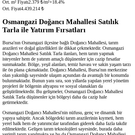
Ort. m² Fiyatı
2.379 ₺/m²
+
18.4
%
Ort. Fiyat
4.439.214 ₺
Osmangazi Doğancı Mahallesi Satılık
Tarla ile Yatırım Fırsatları
Bursa'nın Osmangazi ilçesine bağlı Doğancı Mahallesi, tarım
arazileri ve doğal güzellikleri ile dikkat çekmektedir. Osmangazi
Doğancı Mahallesi Satılık Tarla ilanları, hem tarım yapmak
isteyenler hem de yatırım amaçlı düşünenler için cazip fırsatlar
sunmaktadır. Bölge, yeşil alanları, temiz havası ve sakin yaşam tarzı
ile ön plana çıkmaktadır. Doğancı Mahallesi, Bursa'nın merkezine
olan yakınlığı sayesinde ulaşım açısından da avantajlı bir konumda
bulunmaktadır. Bunun yanı sıra, son yıllarda yapılan yerel yönetim
projeleri ile bölgenin altyapısı ve sosyal olanakları da
geliştirilmektedir. Bu gelişmeler, Osmangazi Doğancı Mahallesi
Satılık Tarla düşünenler için bölgeyi daha da cazip hale
getirmektedir.
Osmangazi Doğancı Mahallesi'nin nüfusu, genç ve dinamik bir
yapıya sahiptir. Ancak bölgedeki tarım arazilerinin kıymeti, hem
yerel halk hem de yatırımcılar tarafından giderek daha fazla takdir
edilmektedir. Gelişen tarım teknolojileri sayesinde, burada daha
verimli tarım yapılmakta ve bu da Osmangazi Doğancı Mahallesi