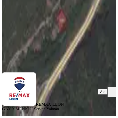
50m Mesafede 1619 M2 Tarla
Osmangazi, Doğancı Mahallesi
1619 m²
·
4.941/m²
·
22.01.2026
8.000.000 ₺
8.500.000 ₺
REMAX LEON GAYRİMENKUL
Serkan Yalman
Ara
Ara
REMAX LEON
GAYRİMENKUL
Serkan Yalman