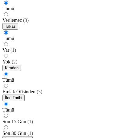
Tümü
Verilemez
(
3
)
Takas
Tümü
Var
(
1
)
Yok
(
2
)
Kimden
Tümü
Emlak Ofisinden
(
3
)
İlan Tarihi
Tümü
Son 15 Gün
(
1
)
Son 30 Gün
(
1
)