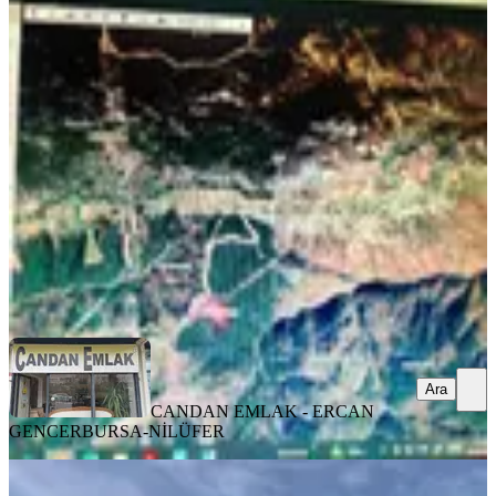
Bursa Osmangazi Dağakça Da
12500m2 Yolu Mevcut Satılık Tarla
Osmangazi, Dağakça Mahallesi
12500 m²
·
200/m²
·
14.10.2025
2.500.000 ₺
CANDAN EMLAK - ERCAN GENCER
BURSA-NİLÜFER
Ara
Ara
CANDAN EMLAK - ERCAN
GENCER
BURSA-NİLÜFER
Gündoğdu Köy Altı 1850 M2 Deniz