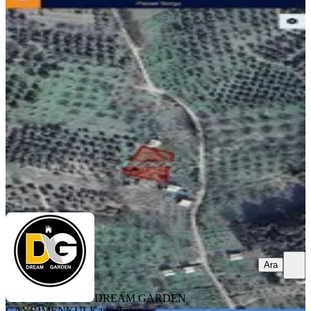
Osmangazi Çağlayan Köyü'nde
Satılık Tarla 862m²
Osmangazi, Çağlayan Mahallesi
862 m²
·
3.131/m²
·
04.03.2026
2.699.000 ₺
DREAM GARDEN GAYRİMENKUL
Kadir Turan
Ara
Ara
DREAM GARDEN
GAYRİMENKUL
Kadir Turan