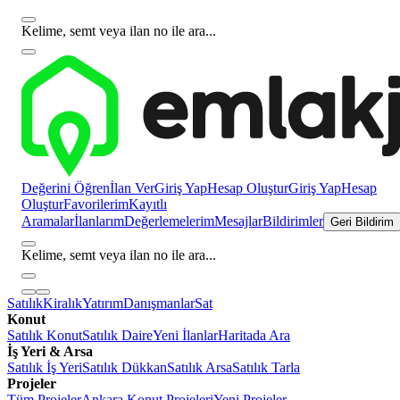
Kelime, semt veya ilan no ile ara...
Değerini Öğren
İlan Ver
Giriş Yap
Hesap Oluştur
Giriş Yap
Hesap
Oluştur
Favorilerim
Kayıtlı
Aramalar
İlanlarım
Değerlemelerim
Mesajlar
Bildirimler
Geri Bildirim
Kelime, semt veya ilan no ile ara...
Satılık
Kiralık
Yatırım
Danışmanlar
Sat
Konut
Satılık Konut
Satılık Daire
Yeni İlanlar
Haritada Ara
İş Yeri & Arsa
Satılık İş Yeri
Satılık Dükkan
Satılık Arsa
Satılık Tarla
Projeler
Tüm Projeler
Ankara Konut Projeleri
Yeni Projeler