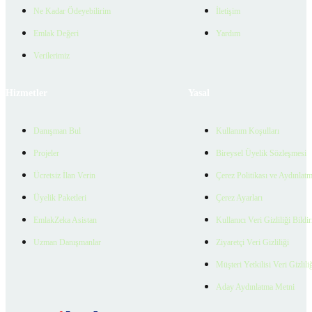
Ne Kadar Ödeyebilirim
İletişim
Emlak Değeri
Yardım
Verilerimiz
Hizmetler
Yasal
Danışman Bul
Kullanım Koşulları
Projeler
Bireysel Üyelik Sözleşmesi
Ücretsiz İlan Verin
Çerez Politikası ve Aydınlat
Üyelik Paketleri
Çerez Ayarları
EmlakZeka Asistan
Kullanıcı Veri Gizliliği Bildi
Uzman Danışmanlar
Ziyaretçi Veri Gizliliği
Müşteri Yetkilisi Veri Gizlili
Aday Aydınlatma Metni