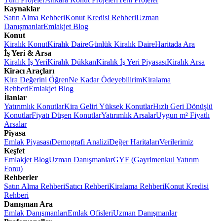
Kaynaklar
Satın Alma Rehberi
Konut Kredisi Rehberi
Uzman
Danışmanlar
Emlakjet Blog
Konut
Kiralık Konut
Kiralık Daire
Günlük Kiralık Daire
Haritada Ara
İş Yeri & Arsa
Kiralık İş Yeri
Kiralık Dükkan
Kiralık İş Yeri Piyasası
Kiralık Arsa
Kiracı Araçları
Kira Değerini Öğren
Ne Kadar Ödeyebilirim
Kiralama
Rehberi
Emlakjet Blog
İlanlar
Yatırımlık Konutlar
Kira Geliri Yüksek Konutlar
Hızlı Geri Dönüşlü
Konutlar
Fiyatı Düşen Konutlar
Yatırımlık Arsalar
Uygun m² Fiyatlı
Arsalar
Piyasa
Emlak Piyasası
Demografi Analizi
Değer Haritaları
Verilerimiz
Keşfet
Emlakjet Blog
Uzman Danışmanlar
GYF (Gayrimenkul Yatırım
Fonu)
Rehberler
Satın Alma Rehberi
Satıcı Rehberi
Kiralama Rehberi
Konut Kredisi
Rehberi
Danışman Ara
Emlak Danışmanları
Emlak Ofisleri
Uzman Danışmanlar