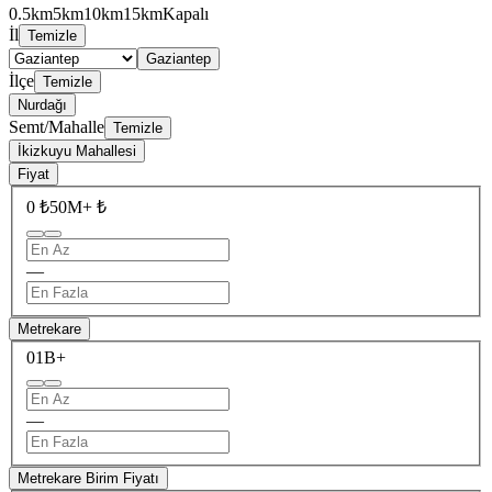
0.5km
5km
10km
15km
Kapalı
İl
Temizle
Gaziantep
İlçe
Temizle
Nurdağı
Semt/Mahalle
Temizle
İkizkuyu Mahallesi
Fiyat
0 ₺
50M+ ₺
—
Metrekare
0
1B+
—
Metrekare Birim Fiyatı