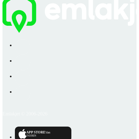
Emlakjet © 2006-2026
APP STORE
'dan
İNDİRİN