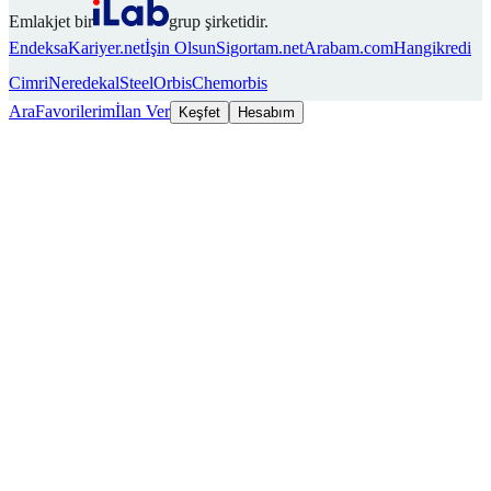
Emlakjet bir
grup şirketidir.
Endeksa
Kariyer.net
İşin Olsun
Sigortam.net
Arabam.com
Hangikredi
Cimri
Neredekal
SteelOrbis
Chemorbis
Ara
Favorilerim
İlan Ver
Keşfet
Hesabım