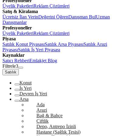
Profesyoneller
Üyelik Paketleri
Reklam Çözümleri
Satış & Kiralama
Ücretsiz İlan Verin
Değerini Öğren
Danışman Bul
Uzman
Danışmanlar
Profesyoneller
Üyelik Paketleri
Reklam Çözümleri
Piyasa
Satılık Konut Piyasası
Satılık Arsa Piyasası
Satılık Arazi
Piyasası
Satılık İş Yeri Piyasası
Kaynaklar
Satıcı Rehberi
Emlakjet Blog
Filtrele
3
Satılık
Konut
İş Yeri
Devren İş Yeri
Arsa
Ada
Arazi
Bağ & Bahçe
Çiftlik
Depo, Antrepo İzinli
Hastane (Sağlık Tesisi)