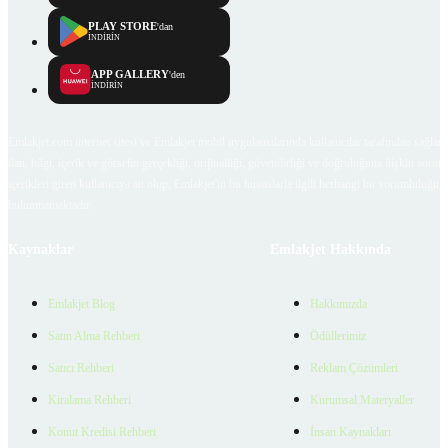
PLAY STORE
'dan
İNDİRİN
APP GALLERY
'den
İNDİRİN
Emlakjet.com internet sitesi ve Emlakjet mobil uygulamalarında kullanıcılar tarafından sağlana
ilan, bilgi, içerik ve görselin gerçekliği, orijinalliği, güvenilirliği ve doğruluğuna ilişkin soru
içerikleri giren kullanıcıya ait olup, Emlakjet'in bu hususlarla ilgili herhangi bir sorumluluğu
bulunmamaktadır.
Kaynaklar
Emlakjet Hakkında
Emlakjet Blog
Hakkımızda
Satın Alma Rehberi
Ödüllerimiz
Satıcı Rehberi
Reklam Çözümleri
Kiralama Rehberi
Kurumsal Materyaller
Konut Kredisi Rehberi
İnsan Kaynakları