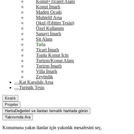
Konut+Ticaret Alanı
Konut İmarlı
Maden Ocağı
Muhtelif Arsa
Okul (Eğitim Tesisi)
Özel Kullanım
Sanayi İmarlı
Sit Alanı
Tarla
Ticari İmarlı
Toplu Konut İçin
Turizm/Konut Alanı
Turizm İmarlı
Villa İmarlı
Zeytinlik
Kat Karşılığı Arsa
Turistik Tesis
Kiralık
Projeler
Harita
Değerleri ve ilanları tematik haritada görün
Yakınımda Ara
Konumuna yakın ilanlar için yakınlık mesafesini seç.