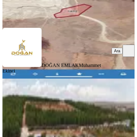
DOĞAN EMLAK
Muhammet Ekinci
Ara
Ara
DOĞAN EMLAK
Muhammet
Ekinci
Suboğaz Yatırımlık Ve Bağ Evlik
Hazır Satılık Arazi
Şehitkamil, Suboğaz Mahallesi
407 m²
·
4.791/m²
·
16.05.2026
1.950.000 ₺