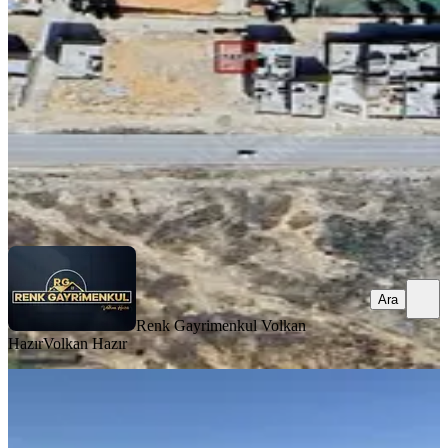
Şahinbey, Dumlupınar Mahallesi
116 m²
·
17.241/m²
·
30.06.2025
2.000.000 ₺
Renk Gayrimenkul Volkan Hazır
Volkan Hazır
Ara
Ara
Renk Gayrimenkul Volkan
Hazır
Volkan Hazır
Lohan Cevizlide Satılık Zeytin
Şahinbey, Cevizli Mahallesi