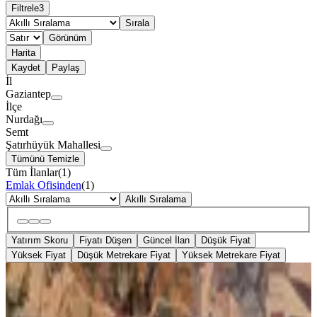
Filtrele
3
Sırala
Görünüm
Harita
Kaydet
Paylaş
İl
Gaziantep
İlçe
Nurdağı
Semt
Şatırhüyük Mahallesi
Tümünü Temizle
Tüm İlanlar
(
1
)
Emlak Ofisinden
(
1
)
Akıllı Sıralama
Yatırım Skoru
Fiyatı Düşen
Güncel İlan
Düşük Fiyat
Yüksek Fiyat
Düşük Metrekare Fiyat
Yüksek Metrekare Fiyat
YOLU AÇIK
Repa Gayrimenkul Emin Darıcıoğlu
Resmi Yol Üstü Satılık Tarla!