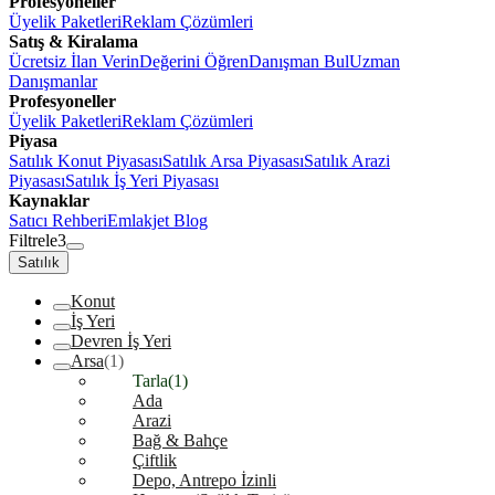
Profesyoneller
Üyelik Paketleri
Reklam Çözümleri
Satış & Kiralama
Ücretsiz İlan Verin
Değerini Öğren
Danışman Bul
Uzman
Danışmanlar
Profesyoneller
Üyelik Paketleri
Reklam Çözümleri
Piyasa
Satılık Konut Piyasası
Satılık Arsa Piyasası
Satılık Arazi
Piyasası
Satılık İş Yeri Piyasası
Kaynaklar
Satıcı Rehberi
Emlakjet Blog
Filtrele
3
Satılık
Konut
İş Yeri
Devren İş Yeri
Arsa
(1)
Tarla
(1)
Ada
Arazi
Bağ & Bahçe
Çiftlik
Depo, Antrepo İzinli