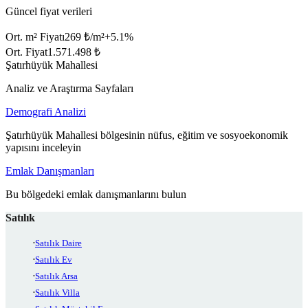
Güncel fiyat verileri
Ort. m² Fiyatı
269 ₺/m²
+
5.1
%
Ort. Fiyat
1.571.498 ₺
Şatırhüyük Mahallesi
Analiz ve Araştırma Sayfaları
Demografi Analizi
Şatırhüyük Mahallesi bölgesinin nüfus, eğitim ve sosyoekonomik
yapısını inceleyin
Emlak Danışmanları
Bu bölgedeki emlak danışmanlarını bulun
Satılık
Satılık Daire
Satılık Ev
Satılık Arsa
Satılık Villa