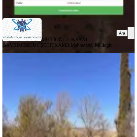
Ara
Ara
MİLLİOĞLU İNŞAAT
GAYRİMENKUL ŞEHİTKAMİL
Mehmet Ali Millioğlu
Gaziantep Köksalan İçerisnde Ev
Olan 2.221m2 Satılık İmarlı Arsa
Şehitkamil, Köksalan Mahallesi
2221 m²
·
900/m²
·
28.06.2026
2.000.000 ₺
RESİTAL AYASOFYA İNŞAAT GAYRİMENKUL
FEVZİ
TOLA