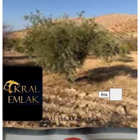
3390 m²
·
513/m²
·
18.11.2025
1.740.000 ₺
KRAL EMLAK
Ömer Kırık
Ara
Ara
KRAL EMLAK
Ömer Kırık
Sahibinden Uygun Arsa