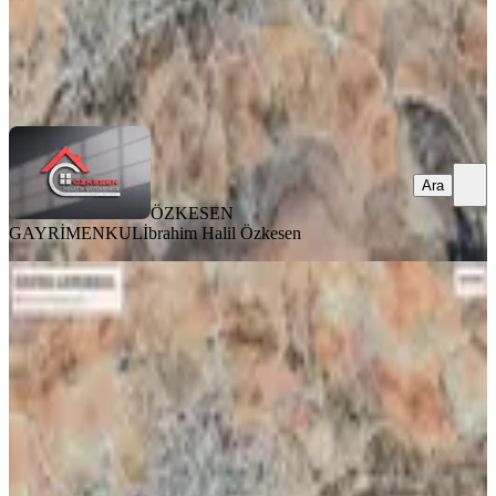
ÖZKESEN GAYRİMENKUL
İbrahim Halil Özkesen
Ara
Ara
ÖZKESEN
GAYRİMENKUL
İbrahim Halil Özkesen
Özkesen Gayrimenkul'den Satılık Bağ
Evlik Arazi
Şehitkamil, Bilek Mahallesi
1000 m²
·
1.750/m²
·
31.08.2025
1.750.000 ₺