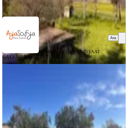
Ara
Ara
RESİTAL AYASOFYA İNŞAAT
GAYRİMENKUL
FEVZİ TOLA
Seç Emlak'tan Satılık Oğuzeli-
kurtuluşda 1416m2 Mükemmel
Zeytin
Oğuzeli, Fatih Mahallesi
1416 m²
·
1.306/m²
·
28.02.2026
1.850.000 ₺