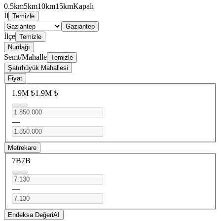
0.5km
5km
10km
15km
Kapalı
İl
Temizle
Gaziantep
İlçe
Temizle
Nurdağı
Semt/Mahalle
Temizle
Şatırhüyük Mahallesi
Fiyat
1.9M ₺
1.9M ₺
—
Metrekare
7B
7B
—
Endeksa Değeri
AI