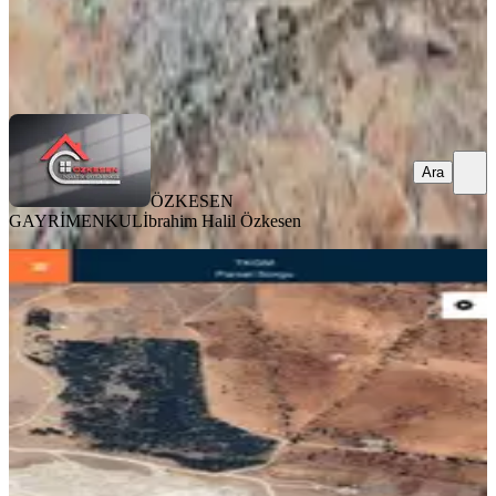
ÖZKESEN GAYRİMENKUL
İbrahim Halil Özkesen
Ara
Ara
ÖZKESEN
GAYRİMENKUL
İbrahim Halil Özkesen
%
6
Taşlıca Busemde İmara Girmiş 1.050
Metre Hisse Arazi
Şehitkamil, Taşlıca Mahallesi
1050 m²
·
1.738/m²
·
26.03.2026
1.825.000 ₺
1.950.000 ₺