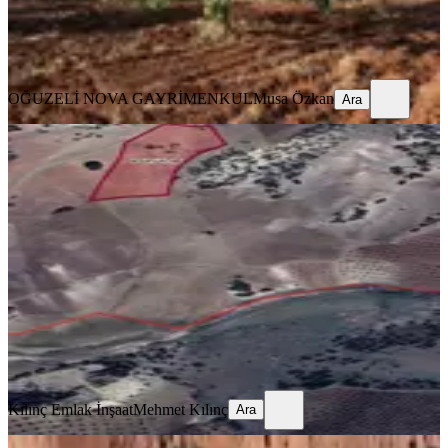
OĞUZELİ NOVA GAYRİMENKUL
Musa Özkan
Ara
OĞUZELİ NOVA GAYRİMENKUL
Musa Özkan
Ara
Gaziantep Şahinbey Akbayırda Satlık
Arsa
Şahinbey, Akbayır Mahallesi
8828 m²
·
198/m²
·
01.07.2026
1.750.000 ₺
Kılınç Emlak İnşaat
Mehmet Kılınç
Ara
Kılınç Emlak İnşaat
Mehmet Kılınç
Ara