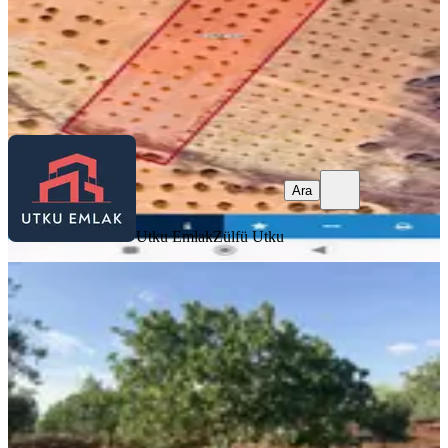
Utku Emlak
Zülfü Utku
Ara
Ara
Utku Emlak
Zülfü Utku
%
8
Nova Gayrimenkul'den 1 Hafta
Uygun Fiyat Fıstık Zeytin
Oğuzeli, Subaşı Mahallesi
2925 m²
·
632/m²
·
14.07.2026
1.850.000 ₺
2.000.000 ₺