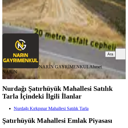
NARİN GAYRİMENKUL
Ahmet NARİN
Ara
Ara
NARİN GAYRİMENKUL
Ahmet
NARİN
Nurdağı Şatırhüyük Mahallesi Satılık
Tarla İçindeki İlgili İlanlar
Nurdağı Kırkpınar Mahallesi Satılık Tarla
Şatırhüyük Mahallesi Emlak Piyasası