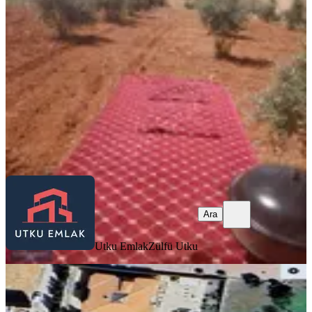
Oğuzeli, Bulduk Mahallesi
3379 m²
·
547/m²
·
18.05.2025
1.850.000 ₺
Utku Emlak
Zülfü Utku
Ara
Ara
Utku Emlak
Zülfü Utku
R E N K Ten Dumlupınarda Müstakil
Ev Arsası