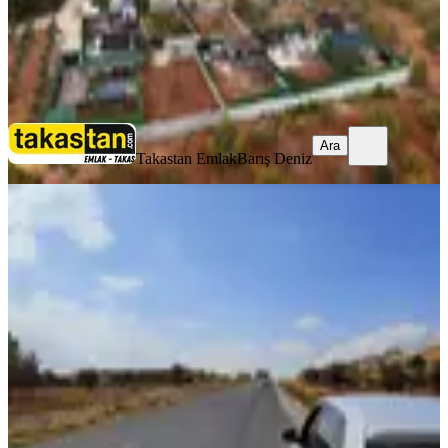
Takastan Emlak
Barış Deniz
Ara
Ara
Takastan Emlak
Barış Deniz
Hanedan Gyo'dan Cadde Üzeri
Satılık A2 Arsası
Oğuzeli, Şahinbey Mahallesi
330 m²
·
5.121/m²
·
18.06.2026
1.690.000 ₺
Hanedan Emlak
MEHMET YILDIRIM