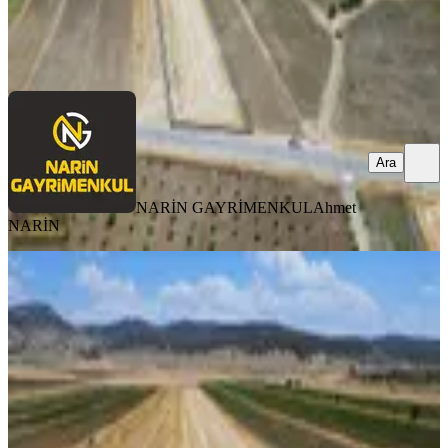
NARİN GAYRİMENKUL
Ahmet NARİN
Ara
Ara
NARİN GAYRİMENKUL
Ahmet
NARİN
Nurdağı Kırkpınar Asfaltta,su
Başında,çiftçiliğe , Takas Açık
Nurdağı, Kırkpınar Mahallesi
7600 m²
·
211/m²
·
09.01.2026
1.600.000 ₺