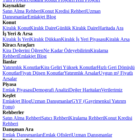
Kaynaklar
Satın Alma Rehberi
Konut Kredisi Rehberi
Uzman
Danışmanlar
Emlakjet Blog
Konut
Kiralık Konut
Kiralık Daire
Günlük Kiralık Daire
Haritada Ara
İş Yeri & Arsa
Kiralık İş Yeri
Kiralık Dükkan
Kiralık İş Yeri Piyasası
Kiralık Arsa
Kiracı Araçları
Kira Değerini Öğren
Ne Kadar Ödeyebilirim
Kiralama
Rehberi
Emlakjet Blog
İlanlar
Yatırımlık Konutlar
Kira Geliri Yüksek Konutlar
Hızlı Geri Dönüşlü
Konutlar
Fiyatı Düşen Konutlar
Yatırımlık Arsalar
Uygun m² Fiyatlı
Arsalar
Piyasa
Emlak Piyasası
Demografi Analizi
Değer Haritaları
Verilerimiz
Keşfet
Emlakjet Blog
Uzman Danışmanlar
GYF (Gayrimenkul Yatırım
Fonu)
Rehberler
Satın Alma Rehberi
Satıcı Rehberi
Kiralama Rehberi
Konut Kredisi
Rehberi
Danışman Ara
Emlak Danışmanları
Emlak Ofisleri
Uzman Danışmanlar