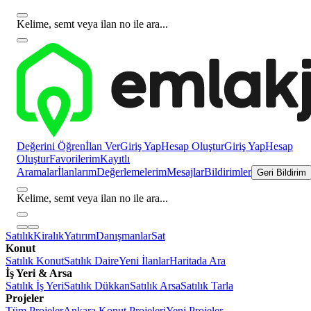
Kelime, semt veya ilan no ile ara...
Değerini Öğren
İlan Ver
Giriş Yap
Hesap Oluştur
Giriş Yap
Hesap
Oluştur
Favorilerim
Kayıtlı
Aramalar
İlanlarım
Değerlemelerim
Mesajlar
Bildirimler
Geri Bildirim
Kelime, semt veya ilan no ile ara...
Satılık
Kiralık
Yatırım
Danışmanlar
Sat
Konut
Satılık Konut
Satılık Daire
Yeni İlanlar
Haritada Ara
İş Yeri & Arsa
Satılık İş Yeri
Satılık Dükkan
Satılık Arsa
Satılık Tarla
Projeler
Tüm Projeler
Ankara Konut Projeleri
Yeni Projeler