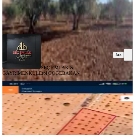
SEÇ EMLAK & GAYRİMENKUL
Erol GÖGEBAKAN
Ara
Ara
SEÇ EMLAK &
GAYRİMENKUL
Erol GÖGEBAKAN
Oğuzeli Utku Emlaktan Uygun Zeytin
Bahçesi
Oğuzeli, Bulduk Mahallesi
3379 m²
·
577/m²
·
31.07.2026
1.950.000 ₺