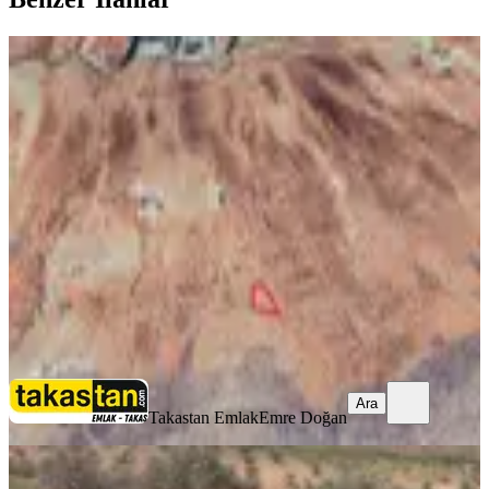
Nizip Altın Dağ Da Satılık Fıstık Ve
Zeytin Bahçesi
Nizip, Altındağ Mahallesi
4511 m²
·
443/m²
·
11.02.2026
2.000.000 ₺
Takastan Emlak
Emre Doğan
Ara
Ara
Takastan Emlak
Emre Doğan
Utku Emlak Yatırım Danışmanlığı