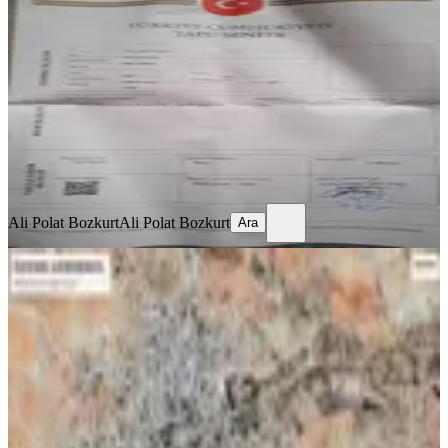
Nurdağı, Aslanlı Mahallesi
278 m²
·
4.047/m²
·
15.07.2026
1.125.000 ₺
Ali Polat Bozkurt
Ali Polat Bozkurt
Ara
Ali Polat Bozkurt
Ali Polat Bozkurt
Ara
Özkesen Gayrimenkul'den Satılık Bağ
Evlik Arazi
Şehitkamil, Bilek Mahallesi
1503 m²
·
1.331/m²
·
31.08.2025
2.000.000 ₺