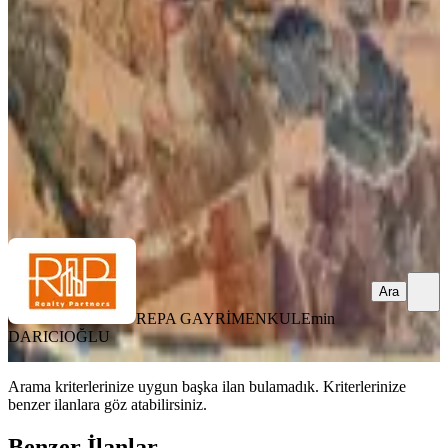
Nurdağı, Şatırhüyük Mahallesi
7130 m²
·
Yolu Açılmış
·
259/m²
·
18.07.2026
1.850.000 ₺
REPA GAYRİMENKUL
Emin DARICIOĞLU
Ara
Ara
REPA GAYRİMENKUL
Emin
DARICIOĞLU
Arama kriterlerinize uygun başka ilan bulamadık.
Kriterlerinize
benzer ilanlara göz atabilirsiniz.
Benzer İlanlar