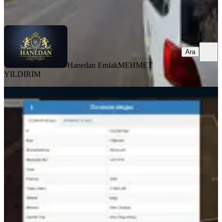
Ara
Ara
Hanedan Emlak
MEHMET
YILDIRIM
Millioğlu İnşaat'tan Altınyurt'ta Fırsat
Arazi
Oğuzeli, Altınyurt Mahallesi
2900 m²
·
690/m²
·
18.06.2026
2.000.000 ₺
MİLLİOĞLU İNŞAAT GAYRİMENKUL ŞEHİTKAMİL
Mehmet
Ali Millioğlu