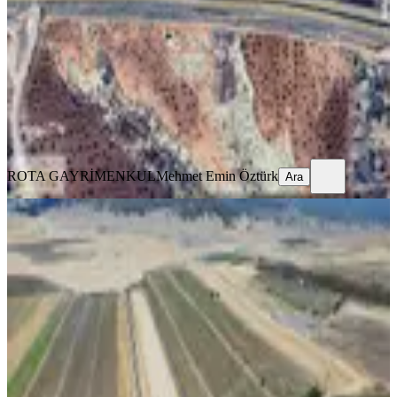
Nizip, Kocatepe Mahallesi
2002 m²
·
874/m²
·
04.06.2026
1.749.000 ₺
ROTA GAYRİMENKUL
Mehmet Emin Öztürk
Ara
ROTA GAYRİMENKUL
Mehmet Emin Öztürk
Ara
Nurdağı Kırkpınar Asfalt'ta, Suyu
Başında, Hayvancılığa Çiftliğe
Nurdağı, Kırkpınar Mahallesi
7600 m²
·
249/m²
·
12.08.2025
1.890.000 ₺