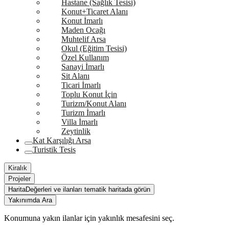
Hastane (Sağlık Tesisi)
Konut+Ticaret Alanı
Konut İmarlı
Maden Ocağı
Muhtelif Arsa
Okul (Eğitim Tesisi)
Özel Kullanım
Sanayi İmarlı
Sit Alanı
Ticari İmarlı
Toplu Konut İçin
Turizm/Konut Alanı
Turizm İmarlı
Villa İmarlı
Zeytinlik
Kat Karşılığı Arsa
Turistik Tesis
Kiralık
Projeler
Harita
Değerleri ve ilanları tematik haritada görün
Yakınımda Ara
Konumuna yakın ilanlar için yakınlık mesafesini seç.