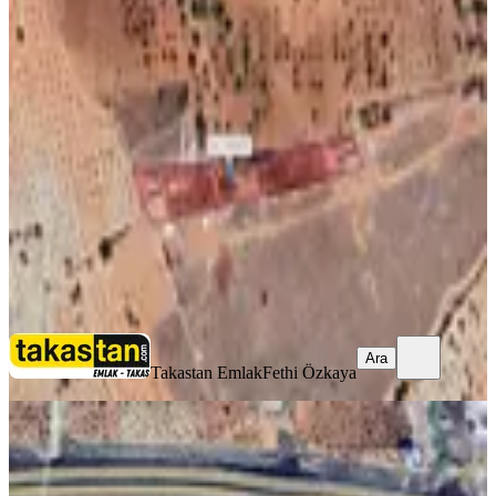
Uygun Fiyatlı Etrafı Çevrili
Manzaralı Şehre Yakın Fırasat Arazi
Şehitkamil, Suboğaz Mahallesi
550 m²
·
3.182/m²
·
20.07.2026
1.750.000 ₺
Takastan Emlak
Fethi Özkaya
Ara
Ara
Takastan Emlak
Fethi Özkaya
Evva'dan Nizip Kocatepe'de Satılık
Ulaşımı Kolay Bağevi