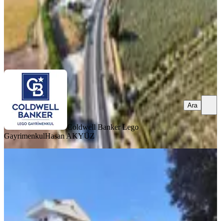
Coldwell Banker Lego Gayrimenkul
Hasan AKYÜZ
Ara
Ara
Coldwell Banker Lego
Gayrimenkul
Hasan AKYÜZ
Muhteşem Konumda Satılık Arsa
Dikili, Çandarlı Mahallesi
604 m²
·
15.563/m²
·
30.03.2026
9.400.000 ₺