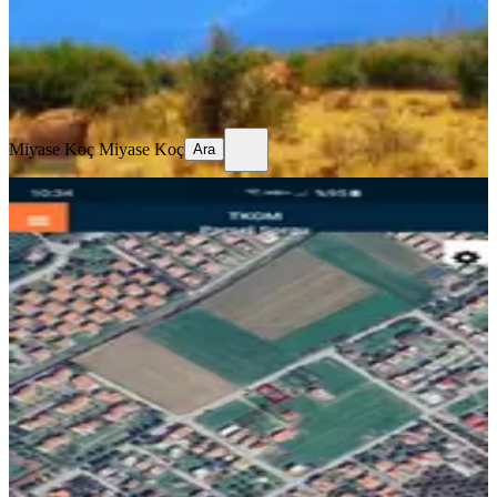
5.000.000 ₺
Miyase Koç
Miyase Koç
Ara
Miyase Koç
Miyase Koç
Ara
İzmir İli Dikili İlçesi Salihler De Satılık
Villa Arsası
Dikili, Salihler Mahallesi
350 m²
·
13.143/m²
·
08.05.2025
4.600.000 ₺
Beyaz Emlak
Şükrü Üresin
Ara