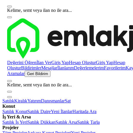
Kelime, semt veya ilan no ile ara...
Değerini Öğren
İlan Ver
Giriş Yap
Hesap Oluştur
Giriş Yap
Hesap
Oluştur
Bildirimler
Mesajlar
İlanlarım
Değerlemelerim
Favorilerim
Kayı
Aramalar
Geri Bildirim
Kelime, semt veya ilan no ile ara...
Satılık
Kiralık
Yatırım
Danışmanlar
Sat
Konut
Satılık Konut
Satılık Daire
Yeni İlanlar
Haritada Ara
İş Yeri & Arsa
Satılık İş Yeri
Satılık Dükkan
Satılık Arsa
Satılık Tarla
Projeler
Tüm Projeler
Ankara Konut Projeleri
Yeni Projeler