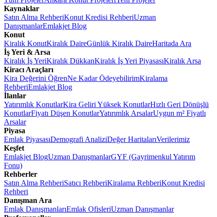
Kaynaklar
Satın Alma Rehberi
Konut Kredisi Rehberi
Uzman
Danışmanlar
Emlakjet Blog
Konut
Kiralık Konut
Kiralık Daire
Günlük Kiralık Daire
Haritada Ara
İş Yeri & Arsa
Kiralık İş Yeri
Kiralık Dükkan
Kiralık İş Yeri Piyasası
Kiralık Arsa
Kiracı Araçları
Kira Değerini Öğren
Ne Kadar Ödeyebilirim
Kiralama
Rehberi
Emlakjet Blog
İlanlar
Yatırımlık Konutlar
Kira Geliri Yüksek Konutlar
Hızlı Geri Dönüşlü
Konutlar
Fiyatı Düşen Konutlar
Yatırımlık Arsalar
Uygun m² Fiyatlı
Arsalar
Piyasa
Emlak Piyasası
Demografi Analizi
Değer Haritaları
Verilerimiz
Keşfet
Emlakjet Blog
Uzman Danışmanlar
GYF (Gayrimenkul Yatırım
Fonu)
Rehberler
Satın Alma Rehberi
Satıcı Rehberi
Kiralama Rehberi
Konut Kredisi
Rehberi
Danışman Ara
Emlak Danışmanları
Emlak Ofisleri
Uzman Danışmanlar