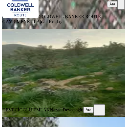
Ara
COLDWELL BANKER ROUTE
GAYRİMENKUL
Ajdan Koldaş
Devecioğlu Emlak Dan Mükemmel
Konumda Satılık Tarla
Dikili, Kıroba Mahallesi
32700 m²
·
628/m²
·
11.06.2026
20.550.000 ₺
DEVECİOĞLU EMLAK
Nazan Devecioğlu
Ara
DEVECİOĞLU EMLAK
Nazan Devecioğlu
Ara
Dikili Kıroba Köyünde 11 Dönüm