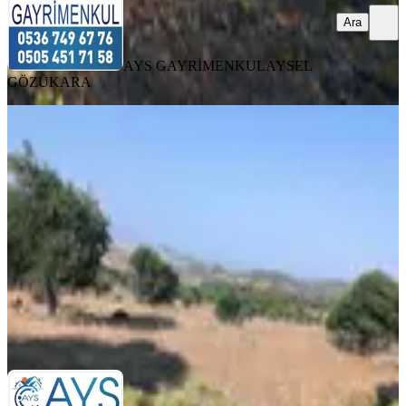
Ara
AYS GAYRİMENKUL
AYSEL
GÖZÜKARA
Ays Den Satılık Tarla
Dikili, Demirtaş Mahallesi
10200 m²
·
980/m²
·
14.06.2025
10.000.000 ₺
AYS GAYRİMENKUL
AYSEL GÖZÜKARA
Ara