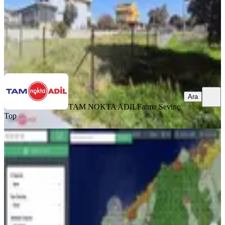
TAM NOKTA ADİL
Fatma Sevinç Top
Ara
Ara
TAM NOKTA ADİL
Fatma Sevinç
Top
İzmir Dikili Bademli,de Satılık Denize
Nazır 1697m2 Zeytinli Tarla
Dikili, Bademli Mahallesi
1697 m²
·
5.480/m²
·
17.05.2025
9.300.000 ₺