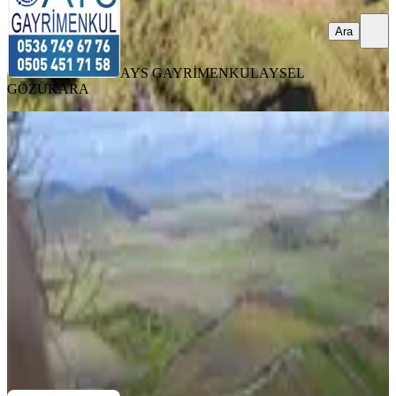
Ara
AYS GAYRİMENKUL
AYSEL
GÖZÜKARA
İzmir Dikili Demirtaş Emiralem 17162
M2 Yola Cephe Satılık Tarla
Dikili, Demirtaş Mahallesi
17162 m²
·
581/m²
·
30.03.2026
9.975.000 ₺
Rota 22 Gayrimenkul
Rota22 Gayrimenkul
Ara