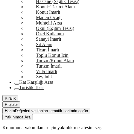
Hastane (Sağlık Tesisi)
Konut+Ticaret Alanı
Konut İmarlı
Maden Ocağı
Muhtelif Arsa
Okul (Eğitim Tesisi)
Özel Kullanım
Sanayi İmarlı
Sit Alanı
Ticari İmarlı
Toplu Konut İçin
Turizm/Konut Alanı
Turizm İmarlı
Villa İmarlı
Zeytinlik
Kat Karşılığı Arsa
Turistik Tesis
Kiralık
Projeler
Harita
Değerleri ve ilanları tematik haritada görün
Yakınımda Ara
Konumuna yakın ilanlar için yakınlık mesafesini seç.