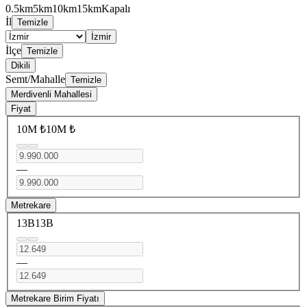
0.5km
5km
10km
15km
Kapalı
İl
Temizle
İzmir
İlçe
Temizle
Dikili
Semt/Mahalle
Temizle
Merdivenli Mahallesi
Fiyat
10M ₺
10M ₺
—
Metrekare
13B
13B
—
Metrekare Birim Fiyatı