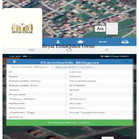
Ara
Beyaz Emlak
Şükrü Üresin
Yılmazer Emlak Tan Villa Arsası
Satılık
Dikili, İsmetpaşa Mahallesi
300 m²
·
24.167/m²
·
06.03.2025
7.250.000 ₺
Yılmazer Emlak İnşaat
Yılmazer İnşaat Dikili
Ara