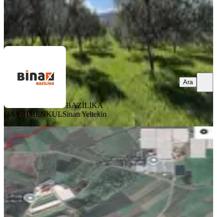
BAZİLİKA GAYRİMENKUL
Sinan Yeltekin
Ara
Ara
BAZİLİKA
GAYRİMENKUL
Sinan Yeltekin
Dikili Ümmetoğlu Emlaktan Dikilide
Fırsat Tarla! 8.464 M2
Dikili, Çandarlı Mahallesi
8464 m²
·
1.093/m²
·
06.04.2026
9.250.000 ₺