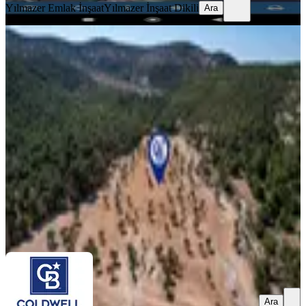
Yılmazer Emlak İnşaat
Yılmazer İnşaat Dikili
Ara
İzmir Dikili Deliktaşta 300 M²
Kooperatif Hisseli Zeytinlik!
Dikili, Deliktaş Mahallesi
300 m²
·
4.167/m²
·
19.06.2025
1.250.000 ₺
COLDWELL BANKER SU GAYRİMENKUL
EKİN NAZ
NOHUTCU
Ara
Ara