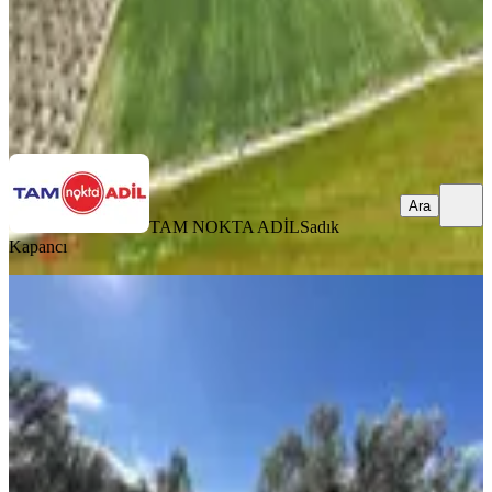
TAM NOKTA ADİL
Sadık Kapancı
Ara
Ara
TAM NOKTA ADİL
Sadık
Kapancı
Dikil Merkeze Yakın Zeytinlik
Dikili, Salimbey Mahallesi
12350 m²
·
810/m²
·
29.03.2026
10.000.000 ₺