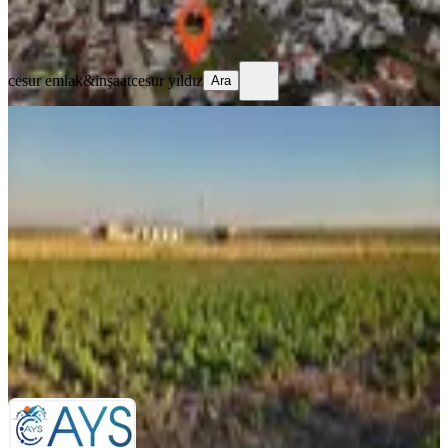
cesur emlak&inşaat
cesur yıldız
Ara
cesur emlak&inşaat
cesur yıldız
Ara
Ays Den Satılık Tarla
Dikili, Çandarlı Mahallesi
7239 m²
·
1.381/m²
·
13.05.2025
10.000.000 ₺
AYS GAYRİMENKUL
AYSEL GÖZÜKARA
Ara