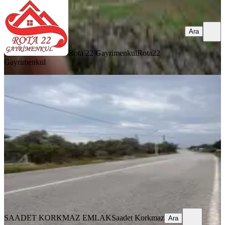
Ara
Rota 22 Gayrimenkul
Rota22
Gayrimenkul
Saadet Korkmaz'dan Bademli'de
İmara Komşu Satılık 1700 M2
Dikili, Bademli Mahallesi
1677 m²
·
6.112/m²
·
24.05.2026
10.250.000 ₺
SAADET KORKMAZ EMLAK
Saadet Korkmaz
Ara
SAADET KORKMAZ EMLAK
Saadet Korkmaz
Ara