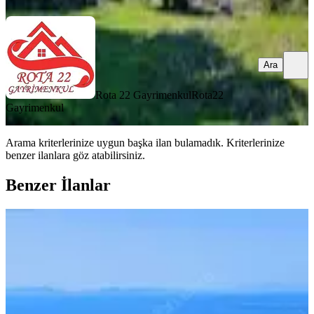
Ara
Rota 22 Gayrimenkul
Rota22
Gayrimenkul
Arama kriterlerinize uygun başka ilan bulamadık.
Kriterlerinize
benzer ilanlara göz atabilirsiniz.
Benzer İlanlar
Sahibinden Çandarlı Eyko Sitesinde
Satılık Villa İmarlı Arsası
Dikili, Çandarlı Mahallesi
406 m²
·
12.315/m²
·
16.12.2024