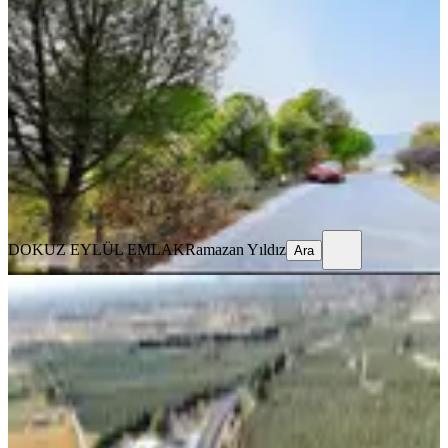
Çam Fıstıklı Tarla
Dikili, Kıroba Mahallesi
11400 m²
·
877/m²
·
12.06.2025
10.000.000 ₺
DOKUZ EYLÜL EMLAK
Ramazan Yıldız
Ara
DOKUZ EYLÜL EMLAK
Ramazan Yıldız
Ara
%
17
Yatırımcısına İzmir-çanakkale Yolu
Üzerinde Satılık Arazi
Dikili, Bahçeli Mahallesi
1482 m²
·
6.579/m²
·
15.09.2025
9.750.000 ₺
11.750.000 ₺