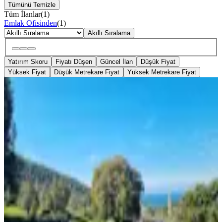
Tümünü Temizle
Tüm İlanlar
(
1
)
Emlak Ofisinden
(
1
)
Akıllı Sıralama
Yatırım Skoru
Fiyatı Düşen
Güncel İlan
Düşük Fiyat
Yüksek Fiyat
Düşük Metrekare Fiyat
Yüksek Metrekare Fiyat
TAKASLI
Dikili Merdivenli Köyünde 12 649 M2
Zeytinli Tarla
Dikili, Merdivenli Mahallesi
12649 m²
·
790/m²
·
01.04.2026
9.990.000 ₺
Rota 22 Gayrimenkul
Rota22 Gayrimenkul
Ara