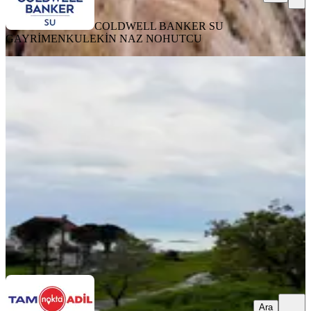
COLDWELL BANKER SU
GAYRİMENKUL
EKİN NAZ NOHUTCU
Candarli Bimeyko'da Villa İmarlı
Arsası
Dikili, Çandarlı Mahallesi
392 m²
·
11.607/m²
·
01.05.2026
4.550.000 ₺
TAM NOKTA ADİL
gülşerif kurugöl
Ara
Ara