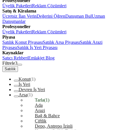
Profesyoneller
Üyelik Paketleri
Reklam Çözümleri
Satış & Kiralama
Ücretsiz İlan Verin
Değerini Öğren
Danışman Bul
Uzman
Danışmanlar
Profesyoneller
Üyelik Paketleri
Reklam Çözümleri
Piyasa
Satılık Konut Piyasası
Satılık Arsa Piyasası
Satılık Arazi
Piyasası
Satılık İş Yeri Piyasası
Kaynaklar
Satıcı Rehberi
Emlakjet Blog
Filtrele
3
Satılık
Konut
(1)
İş Yeri
Devren İş Yeri
Arsa
(1)
Tarla
(1)
Ada
Arazi
Bağ & Bahçe
Çiftlik
Depo, Antrepo İzinli