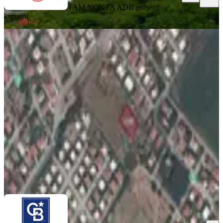
TAM NOKTA ADİL
gülşerif
kurugöl
C.b. Route | Dikili Kabakum Polyakta
Ana Yola 3. Parsel Arsa
Dikili, Kabakum Mahallesi
300 m²
·
18.667/m²
·
03.06.2026
5.600.000 ₺
COLDWELL BANKER ROUTE GAYRİMENKUL
Ajdan
Koldaş
Ara