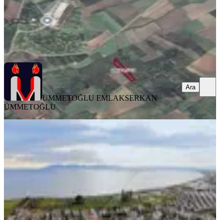
ÜMMETOĞLU EMLAK
SERKAN ÜMMETOĞLU
Ara
Ara
ÜMMETOĞLU EMLAK
SERKAN
ÜMMETOĞLU
Dikili Salihler Altında Denize 150
Metre Mesafede Müstakil Arsa
Dikili, Salihler Mahallesi
376 m²
·
23.936/m²
·
05.03.2026
9.000.000 ₺