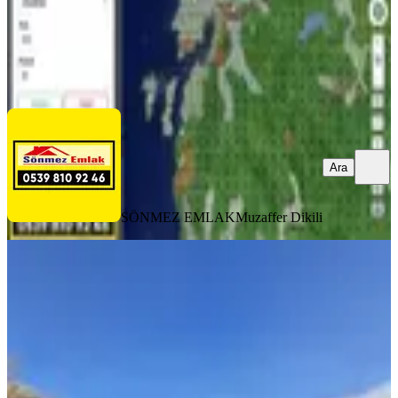
SÖNMEZ EMLAK
Muzaffer Dikili
Ara
Ara
SÖNMEZ EMLAK
Muzaffer Dikili
Merkez'den Yatırımlık Satılık Tarlalar
Dikili, Katıralanı Mahallesi
12000 m²
·
750/m²
·
25.03.2026
9.000.000 ₺