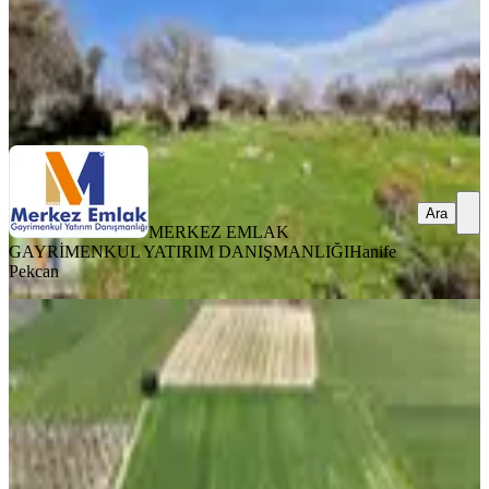
MERKEZ EMLAK GAYRİMENKUL YATIRIM
DANIŞMANLIĞI
Hanife Pekcan
Ara
Ara
MERKEZ EMLAK
GAYRİMENKUL YATIRIM DANIŞMANLIĞI
Hanife
Pekcan
Çandarlı'da Limana Komşu Dev
Metrajlı Yatırım Fırsatı
Dikili, Çandarlı Mahallesi
13605 m²
·
772/m²
·
14.05.2026
10.500.000 ₺