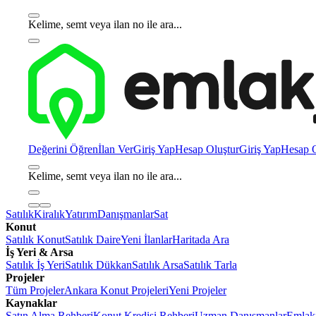
Kelime, semt veya ilan no ile ara...
Değerini Öğren
İlan Ver
Giriş Yap
Hesap Oluştur
Giriş Yap
Hesap O
Kelime, semt veya ilan no ile ara...
Satılık
Kiralık
Yatırım
Danışmanlar
Sat
Konut
Satılık Konut
Satılık Daire
Yeni İlanlar
Haritada Ara
İş Yeri & Arsa
Satılık İş Yeri
Satılık Dükkan
Satılık Arsa
Satılık Tarla
Projeler
Tüm Projeler
Ankara Konut Projeleri
Yeni Projeler
Kaynaklar
Satın Alma Rehberi
Konut Kredisi Rehberi
Uzman Danışmanlar
Emlakj