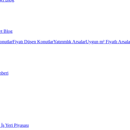
et Blog
onutlar
Fiyatı Düşen Konutlar
Yatırımlık Arsalar
Uygun m² Fiyatlı Arsala
hberi
k İş Yeri Piyasası