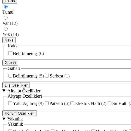
Takas
Tümü
Var
(
12
)
Yok
(
14
)
Kaks
Kaks
Belirtilmemiş
(
6
)
Gabari
Gabari
Belirtilmemiş
(
5
)
Serbest
(
1
)
Dış Özellikler
Altyapı Özellikleri
Altyapı Özellikleri
Yolu Açılmış
(
9
)
Parselli
(
6
)
Elektrik Hattı
(
2
)
Su Hattı
(
Konum Özellikleri
Yakınlık
Yakınlık