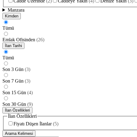
Cadde Üzerinde
(
2
)
Caddeye Yakın
(
4
)
Denize Yakın
(
3
)
Manzara
Kimden
Tümü
Emlak Ofisinden
(
26
)
İlan Tarihi
Tümü
Son 3 Gün
(
3
)
Son 7 Gün
(
3
)
Son 15 Gün
(
4
)
Son 30 Gün
(
9
)
İlan Özellikleri
İlan Özellikleri
Fiyatı Düşen İlanlar
(
5
)
Arama Kelimesi