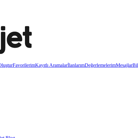
luştur
Favorilerim
Kayıtlı Aramalar
İlanlarım
Değerlemelerim
Mesajlar
Bi
et Blog