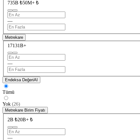
735B ₺
50M+ ₺
—
Metrekare
171
31B+
—
Endeksa Değeri
AI
Tümü
Yok
(
26
)
Metrekare Birim Fiyatı
2B ₺
20B+ ₺
—