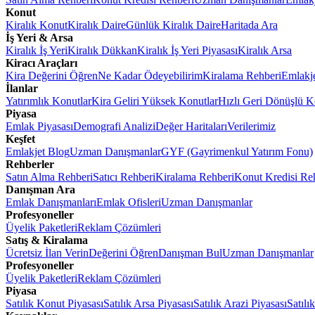
Konut
Kiralık Konut
Kiralık Daire
Günlük Kiralık Daire
Haritada Ara
İş Yeri & Arsa
Kiralık İş Yeri
Kiralık Dükkan
Kiralık İş Yeri Piyasası
Kiralık Arsa
Kiracı Araçları
Kira Değerini Öğren
Ne Kadar Ödeyebilirim
Kiralama Rehberi
Emlakj
İlanlar
Yatırımlık Konutlar
Kira Geliri Yüksek Konutlar
Hızlı Geri Dönüşlü K
Piyasa
Emlak Piyasası
Demografi Analizi
Değer Haritaları
Verilerimiz
Keşfet
Emlakjet Blog
Uzman Danışmanlar
GYF (Gayrimenkul Yatırım Fonu)
Rehberler
Satın Alma Rehberi
Satıcı Rehberi
Kiralama Rehberi
Konut Kredisi Re
Danışman Ara
Emlak Danışmanları
Emlak Ofisleri
Uzman Danışmanlar
Profesyoneller
Üyelik Paketleri
Reklam Çözümleri
Satış & Kiralama
Ücretsiz İlan Verin
Değerini Öğren
Danışman Bul
Uzman Danışmanlar
Profesyoneller
Üyelik Paketleri
Reklam Çözümleri
Piyasa
Satılık Konut Piyasası
Satılık Arsa Piyasası
Satılık Arazi Piyasası
Satılı