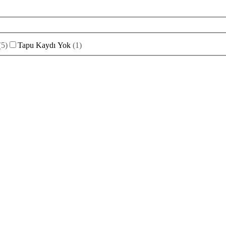
(
5
)
Tapu Kaydı Yok
(
1
)