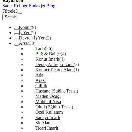
Kaynaklar
Satıcı Rehberi
Emlakjet Blog
Filtrele
3
Satılık
Konut
(9)
İş Yeri
(5)
Devren İş Yeri
(2)
Arsa
(38)
Tarla
(26)
Bağ & Bahçe
(4)
Konut İmarlı
(4)
Depo, Antrepo İzinli
(3)
Konut+Ticaret Alanı
(1)
Ada
Arazi
Çiftlik
Hastane (Sağlık Tesisi)
Maden Ocağı
Muhtelif Arsa
Okul (Eğitim Tesisi)
Özel Kullanım
Sanayi İmarlı
Sit Alanı
Ticari İmarlı