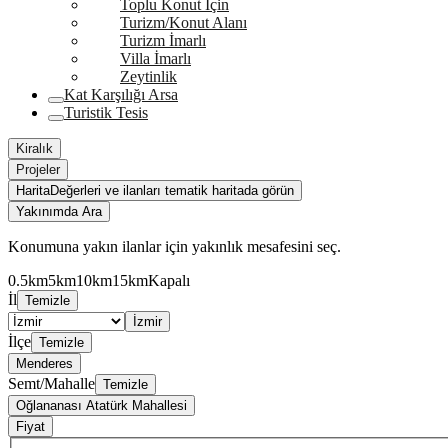
Toplu Konut İçin
Turizm/Konut Alanı
Turizm İmarlı
Villa İmarlı
Zeytinlik
Kat Karşılığı Arsa
Turistik Tesis
Kiralık
Projeler
Harita
Değerleri ve ilanları tematik haritada görün
Yakınımda Ara
Konumuna yakın ilanlar için yakınlık mesafesini seç.
0.5km
5km
10km
15km
Kapalı
İl
Temizle
İzmir
İlçe
Temizle
Menderes
Semt/Mahalle
Temizle
Oğlananası Atatürk Mahallesi
Fiyat