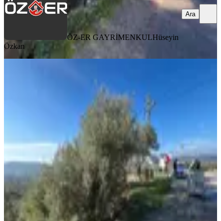
Ara
ÖZ-ER GAYRİMENKUL
Hüseyin
Özkan
YOLA YAKIN
Öz-er Gayrimenkul’den | Köy İçinde,
Doğa Manzaralı Satılık Tarla
Torbalı, Dirmil Mahallesi
3345 m²
·
Elektrik Hattı, Su Hattı
+1
·
1.315/m²
·
29.12.2025
4.400.000 ₺
ÖZ-ER GAYRİMENKUL
Hüseyin Özkan
Ara