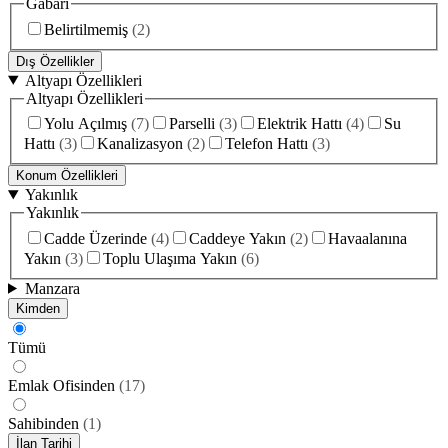
Gabari
Belirtilmemiş
(
2
)
Dış Özellikler
Altyapı Özellikleri
Altyapı Özellikleri
Yolu Açılmış
(
7
)
Parselli
(
3
)
Elektrik Hattı
(
4
)
Su
Hattı
(
3
)
Kanalizasyon
(
2
)
Telefon Hattı
(
3
)
Konum Özellikleri
Yakınlık
Yakınlık
Cadde Üzerinde
(
4
)
Caddeye Yakın
(
2
)
Havaalanına
Yakın
(
3
)
Toplu Ulaşıma Yakın
(
6
)
Manzara
Kimden
Tümü
Emlak Ofisinden
(
17
)
Sahibinden
(
1
)
İlan Tarihi