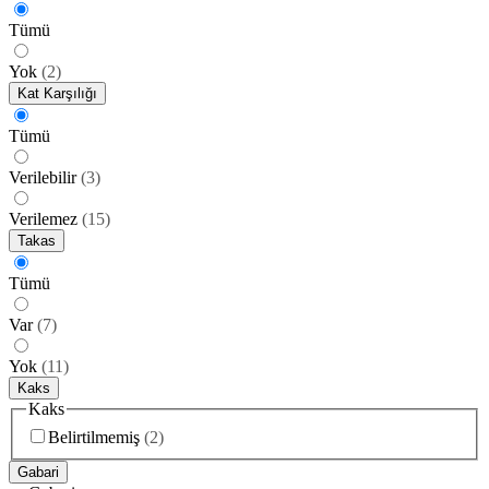
Tümü
Yok
(
2
)
Kat Karşılığı
Tümü
Verilebilir
(
3
)
Verilemez
(
15
)
Takas
Tümü
Var
(
7
)
Yok
(
11
)
Kaks
Kaks
Belirtilmemiş
(
2
)
Gabari