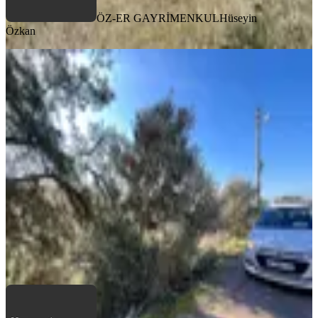
ÖZ-ER GAYRİMENKUL
Hüseyin
Özkan
YOLA YAKIN
Öz-er Gayrimenkul’den | Caddeye
Sıfır, Köy İçinde Manzaralı Tarla
Torbalı, Dirmil Mahallesi
1229 m²
·
Elektrik Hattı, Su Hattı
+1
·
2.034/m²
·
29.12.2025
2.500.000 ₺
ÖZ-ER GAYRİMENKUL
Hüseyin Özkan
Ara