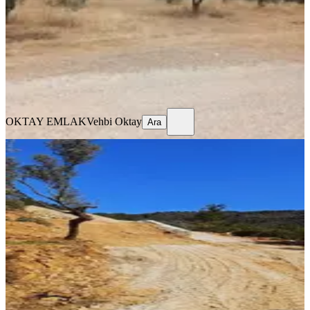
·
07.08.2025
10.000.000 ₺
OKTAY EMLAK
Vehbi Oktay
Ara
OKTAY EMLAK
Vehbi Oktay
Ara
Torbalı Dirmilde Köye Yakin 516 M2
Tapulu Tarla
Torbalı, Dirmil Mahallesi
516 m²
·
969/m²
·
24.05.2025
500.000 ₺
Bedir gayrimenkul
Mustafa Bedir