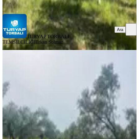
Ara
Ara
TURYAP TORBALI
TEMSİLCİLİĞİ
Erkan Solmaz
YOLA YAKIN
Torbalı Dirmil Mahallesi Müstakil
Parsel 2504 M2 Satılık Tek Tapu
Tarla
Torbalı, Dirmil Mahallesi
2504 m²
·
Elektrik Hattı, Kanalizasyon
+3
·
2.137/m²
·
17.04.2026
5.350.000 ₺