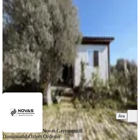
Novas'tan Torbalı Dirmil'de Satılık
İçinde Ev Olan Bahçe
Torbalı, Dirmil Mahallesi
1236 m²
·
2.508/m²
·
06.02.2026
3.100.000 ₺
3.250.000 ₺
Novas Gayrimenkul Danışmanlığı
Özlem Özdemir
Ara
Ara
Novas Gayrimenkul
Danışmanlığı
Özlem Özdemir