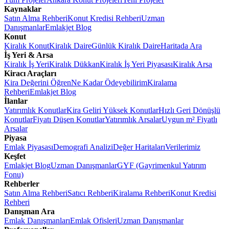
Kaynaklar
Satın Alma Rehberi
Konut Kredisi Rehberi
Uzman
Danışmanlar
Emlakjet Blog
Konut
Kiralık Konut
Kiralık Daire
Günlük Kiralık Daire
Haritada Ara
İş Yeri & Arsa
Kiralık İş Yeri
Kiralık Dükkan
Kiralık İş Yeri Piyasası
Kiralık Arsa
Kiracı Araçları
Kira Değerini Öğren
Ne Kadar Ödeyebilirim
Kiralama
Rehberi
Emlakjet Blog
İlanlar
Yatırımlık Konutlar
Kira Geliri Yüksek Konutlar
Hızlı Geri Dönüşlü
Konutlar
Fiyatı Düşen Konutlar
Yatırımlık Arsalar
Uygun m² Fiyatlı
Arsalar
Piyasa
Emlak Piyasası
Demografi Analizi
Değer Haritaları
Verilerimiz
Keşfet
Emlakjet Blog
Uzman Danışmanlar
GYF (Gayrimenkul Yatırım
Fonu)
Rehberler
Satın Alma Rehberi
Satıcı Rehberi
Kiralama Rehberi
Konut Kredisi
Rehberi
Danışman Ara
Emlak Danışmanları
Emlak Ofisleri
Uzman Danışmanlar