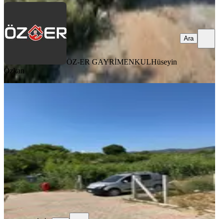
Ara
ÖZ-ER GAYRİMENKUL
Hüseyin
Özkan
TAKASLI
%
2
Dirmil De Harika Konum Da Satılık
Bahçe
Torbalı, Dirmil Mahallesi
380 m²
·
1.921/m²
·
30.08.2025
730.000 ₺
745.000 ₺
ZAFER BİLİR
Ara