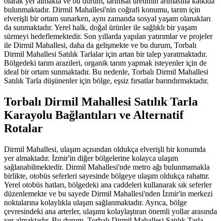
olarak yer almakta ve bu durum, tarımsal üretimin artmasına katkıda
bulunmaktadır. Dirmil Mahallesi'nin coğrafi konumu, tarım için
elverişli bir ortam sunarken, aynı zamanda sosyal yaşam olanakları
da sunmaktadır. Yerel halk, doğal ürünler ile sağlıklı bir yaşam
sürmeyi hedeflemektedir. Son yıllarda yapılan yatırımlar ve projeler
ile Dirmil Mahallesi, daha da gelişmekte ve bu durum, Torbalı
Dirmil Mahallesi Satılık Tarlalar için artan bir talep yaratmaktadır.
Bölgedeki tarım arazileri, organik tarım yapmak isteyenler için de
ideal bir ortam sunmaktadır. Bu nedenle, Torbalı Dirmil Mahallesi
Satılık Tarla düşünenler için bölge, eşsiz fırsatlar barındırmaktadır.
Torbalı Dirmil Mahallesi Satılık Tarla
Karayolu Bağlantıları ve Alternatif
Rotalar
Dirmil Mahallesi, ulaşım açısından oldukça elverişli bir konumda
yer almaktadır. İzmir'in diğer bölgelerine kolayca ulaşım
sağlanabilmektedir. Dirmil Mahallesi'nde metro ağı bulunmamakla
birlikte, otobüs seferleri sayesinde bölgeye ulaşım oldukça rahattır.
Yerel otobüs hatları, bölgedeki ana caddeleri kullanarak sık seferler
düzenlemekte ve bu sayede Dirmil Mahallesi'nden İzmir'in merkezi
noktalarına kolaylıkla ulaşım sağlanmaktadır. Ayrıca, bölge
çevresindeki ana arterler, ulaşımı kolaylaştıran önemli yollar arasında
yer almaktadır. Bu durum, Torbalı Dirmil Mahallesi Satılık Tarla