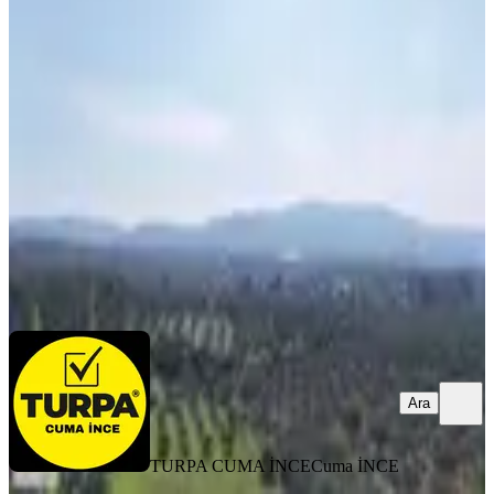
Torbalı Dirmil'de 5.8 Dönüm Hisse
Tapulu Zeytinlik
Torbalı, Dirmil Mahallesi
5800 m²
·
948/m²
·
12.02.2026
5.500.000 ₺
TURPA CUMA İNCE
Cuma İNCE
Ara
Ara
TURPA CUMA İNCE
Cuma İNCE