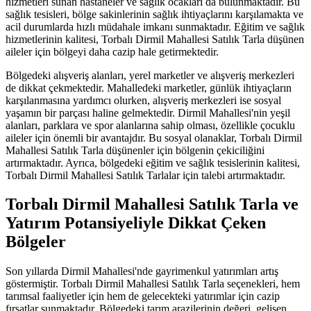
hizmetleri sunan hastaneler ve sağlık ocakları da bulunmaktadır. Bu
sağlık tesisleri, bölge sakinlerinin sağlık ihtiyaçlarını karşılamakta ve
acil durumlarda hızlı müdahale imkanı sunmaktadır. Eğitim ve sağlık
hizmetlerinin kalitesi, Torbalı Dirmil Mahallesi Satılık Tarla düşünen
aileler için bölgeyi daha cazip hale getirmektedir.
Bölgedeki alışveriş alanları, yerel marketler ve alışveriş merkezleri
de dikkat çekmektedir. Mahalledeki marketler, günlük ihtiyaçların
karşılanmasına yardımcı olurken, alışveriş merkezleri ise sosyal
yaşamın bir parçası haline gelmektedir. Dirmil Mahallesi'nin yeşil
alanları, parklara ve spor alanlarına sahip olması, özellikle çocuklu
aileler için önemli bir avantajdır. Bu sosyal olanaklar, Torbalı Dirmil
Mahallesi Satılık Tarla düşünenler için bölgenin çekiciliğini
artırmaktadır. Ayrıca, bölgedeki eğitim ve sağlık tesislerinin kalitesi,
Torbalı Dirmil Mahallesi Satılık Tarlalar için talebi artırmaktadır.
Torbalı Dirmil Mahallesi Satılık Tarla ve
Yatırım Potansiyeliyle Dikkat Çeken
Bölgeler
Son yıllarda Dirmil Mahallesi'nde gayrimenkul yatırımları artış
göstermiştir. Torbalı Dirmil Mahallesi Satılık Tarla seçenekleri, hem
tarımsal faaliyetler için hem de gelecekteki yatırımlar için cazip
fırsatlar sunmaktadır. Bölgedeki tarım arazilerinin değeri, gelişen