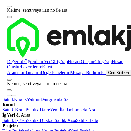
Kelime, semt veya ilan no ile ara...
Değerini Öğren
İlan Ver
Giriş Yap
Hesap Oluştur
Giriş Yap
Hesap
Oluştur
Favorilerim
Kayıtlı
Aramalar
İlanlarım
Değerlemelerim
Mesajlar
Bildirimler
Geri Bildirim
Kelime, semt veya ilan no ile ara...
Satılık
Kiralık
Yatırım
Danışmanlar
Sat
Konut
Satılık Konut
Satılık Daire
Yeni İlanlar
Haritada Ara
İş Yeri & Arsa
Satılık İş Yeri
Satılık Dükkan
Satılık Arsa
Satılık Tarla
Projeler
Tüm Projeler
Ankara Konut Projeleri
Yeni Projeler