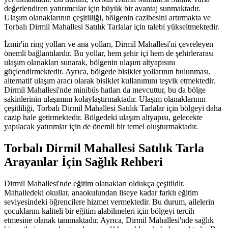
değerlendiren yatırımcılar için büyük bir avantaj sunmaktadır.
Ulaşım olanaklarının çeşitliliği, bölgenin cazibesini artırmakta ve
Torbalı Dirmil Mahallesi Satılık Tarlalar için talebi yükseltmektedir.
İzmir'in ring yolları ve ana yolları, Dirmil Mahallesi'ni çevreleyen
önemli bağlantılardır. Bu yollar, hem şehir içi hem de şehirlerarası
ulaşım olanakları sunarak, bölgenin ulaşım altyapısını
güçlendirmektedir. Ayrıca, bölgede bisiklet yollarının bulunması,
alternatif ulaşım aracı olarak bisiklet kullanımını teşvik etmektedir.
Dirmil Mahallesi'nde minibüs hatları da mevcuttur, bu da bölge
sakinlerinin ulaşımını kolaylaştırmaktadır. Ulaşım olanaklarının
çeşitliliği, Torbalı Dirmil Mahallesi Satılık Tarlalar için bölgeyi daha
cazip hale getirmektedir. Bölgedeki ulaşım altyapısı, gelecekte
yapılacak yatırımlar için de önemli bir temel oluşturmaktadır.
Torbalı Dirmil Mahallesi Satılık Tarla
Arayanlar İçin Sağlık Rehberi
Dirmil Mahallesi'nde eğitim olanakları oldukça çeşitlidir.
Mahalledeki okullar, anaokulundan liseye kadar farklı eğitim
seviyesindeki öğrencilere hizmet vermektedir. Bu durum, ailelerin
çocuklarını kaliteli bir eğitim alabilmeleri için bölgeyi tercih
etmesine olanak tanımaktadır. Ayrıca, Dirmil Mahallesi'nde sağlık