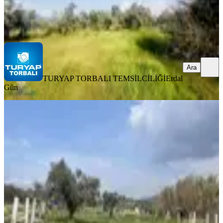
TURYAP TORBALI TEMSİLCİLİĞİ
Erdal Gün
Ara
Ara
TURYAP TORBALI TEMSİLCİLİĞİ
Erdal
Gün
YOLA YAKIN
Turyap Torbalı Temsilciliğinden
Dirmil Mah. 668m2 Satılık Tarla
Torbalı, Dirmil Mahallesi
668 m²
·
Parselli, Yolu Açılmış
·
1.722/m²
·
28.05.2026
1.150.000 ₺