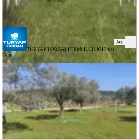
TURYAP TORBALI TEMSİLCİLİĞİ
Erdal Gün
Ara
Ara
TURYAP TORBALI TEMSİLCİLİĞİ
Erdal
Gün
İzmir / Torbalı, Dilmil Köyünde,
Satılık 546 M² Arazi.
Torbalı, Dirmil Mahallesi
546 m²
·
1.969/m²
·
26.05.2026
1.075.000 ₺