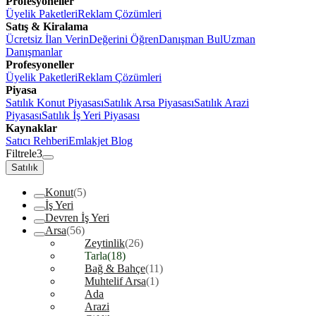
Profesyoneller
Üyelik Paketleri
Reklam Çözümleri
Satış & Kiralama
Ücretsiz İlan Verin
Değerini Öğren
Danışman Bul
Uzman
Danışmanlar
Profesyoneller
Üyelik Paketleri
Reklam Çözümleri
Piyasa
Satılık Konut Piyasası
Satılık Arsa Piyasası
Satılık Arazi
Piyasası
Satılık İş Yeri Piyasası
Kaynaklar
Satıcı Rehberi
Emlakjet Blog
Filtrele
3
Satılık
Konut
(5)
İş Yeri
Devren İş Yeri
Arsa
(56)
Zeytinlik
(26)
Tarla
(18)
Bağ & Bahçe
(11)
Muhtelif Arsa
(1)
Ada
Arazi