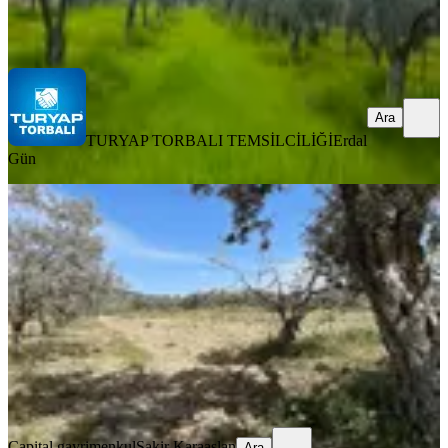
TURYAP TORBALI TEMSİLCİLİĞİ
Erdal Gün
Ara
Ara
TURYAP TORBALI TEMSİLCİLİĞİ
Erdal
Gün
Tek Tapu Köy Civarı
Torbalı, Dirmil Mahallesi
3463 m²
·
1.170/m²
·
10.04.2026
4.050.000 ₺
Capital gayrimenkul
Şakir Karaaslan
Ara
Capital gayrimenkul
Şakir Karaaslan
Ara