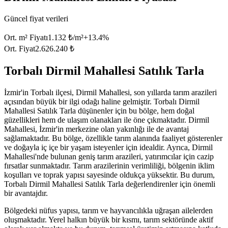
Güncel fiyat verileri
Ort. m² Fiyatı
1.132 ₺/m²
+
13.4
%
Ort. Fiyat
2.626.240 ₺
Torbalı Dirmil Mahallesi Satılık Tarla
İzmir'in Torbalı ilçesi, Dirmil Mahallesi, son yıllarda tarım arazileri
açısından büyük bir ilgi odağı haline gelmiştir. Torbalı Dirmil
Mahallesi Satılık Tarla düşünenler için bu bölge, hem doğal
güzellikleri hem de ulaşım olanakları ile öne çıkmaktadır. Dirmil
Mahallesi, İzmir'in merkezine olan yakınlığı ile de avantaj
sağlamaktadır. Bu bölge, özellikle tarım alanında faaliyet gösterenler
ve doğayla iç içe bir yaşam isteyenler için idealdir. Ayrıca, Dirmil
Mahallesi'nde bulunan geniş tarım arazileri, yatırımcılar için cazip
fırsatlar sunmaktadır. Tarım arazilerinin verimliliği, bölgenin iklim
koşulları ve toprak yapısı sayesinde oldukça yüksektir. Bu durum,
Torbalı Dirmil Mahallesi Satılık Tarla değerlendirenler için önemli
bir avantajdır.
Bölgedeki nüfus yapısı, tarım ve hayvancılıkla uğraşan ailelerden
oluşmaktadır. Yerel halkın büyük bir kısmı, tarım sektöründe aktif