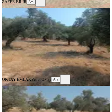
ZAFER BİLİR
Ara
YOLA YAKIN
Torbalı Dirmil Köye 3 Dk Mesafede
Zeytinlik
Torbalı, Dirmil Mahallesi
5430 m²
·
Yolu Açılmış
·
1.151/m²
·
07.08.2025
6.250.000 ₺
OKTAY EMLAK
Vehbi Oktay
Ara
OKTAY EMLAK
Vehbi Oktay
Ara
YOLA YAKIN
Torbalı Dirmilde Satılık Zeytinlik
Torbalı, Dirmil Mahallesi
9532 m²
·
Elektrik Hattı, Yolu Açılmış
·
1.049/m²