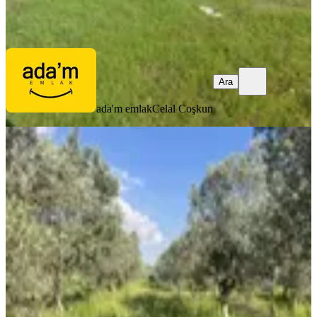
ada'm emlak
Celal Coşkun
Ara
Ara
ada'm emlak
Celal Coşkun
TAKASLI
%
7
Torbalı Dirmil Mah 2438m2 Satılık
Zeytinli Tarla
Torbalı, Dirmil Mahallesi
2438 m²
·
1.436/m²
·
15.05.2026
3.500.000 ₺
3.750.000 ₺
TURYAP TORBALI TEMSİLCİLİĞİ
Erkan Solmaz