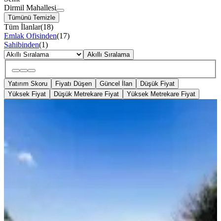
Dirmil Mahallesi
Tümünü Temizle
Tüm İlanlar
(
18
)
Emlak Ofisinden
(
17
)
Sahibinden
(
1
)
Akıllı Sıralama
Yatırım Skoru
Fiyatı Düşen
Güncel İlan
Düşük Fiyat
Yüksek Fiyat
Düşük Metrekare Fiyat
Yüksek Metrekare Fiyat
YENİ
Turyap Torbalı Temsilciliğinden
Dirmil Mah. 668m2 Satılık Tarla
Torbalı, Dirmil Mahallesi
668 m²
·
Parselli, Yolu Açılmış
·
1.647/m²
·
04.08.2026
1.100.000 ₺