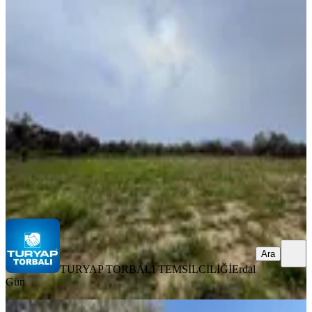
Torbalı Dirmil Mah 3463 M2
Müstakil Tek Tapu Tarla
Torbalı, Dirmil Mahallesi
3463 m²
·
1.097/m²
·
09.02.2026
3.800.000 ₺
TURYAP TORBALI TEMSİLCİLİĞİ
Erdal Gün
Ara
Ara
TURYAP TORBALI TEMSİLCİLİĞİ
Erdal
Gün
%
5