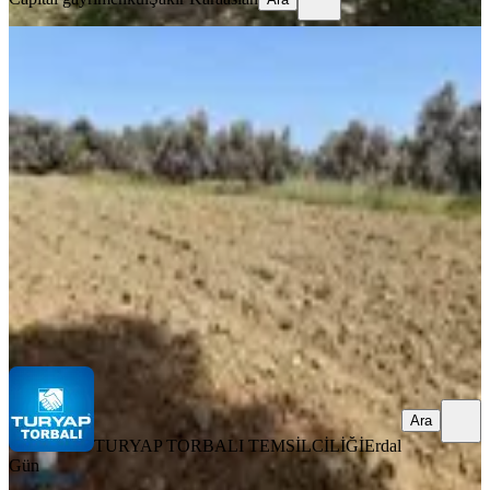
YOLA YAKIN
Torbalı Dirmil Mah 1732 M2 Tarla
Torbalı, Dirmil Mahallesi
1732 m²
·
Kanalizasyon, Parselli
+1
·
1.126/m²
·
10.04.2026
1.950.000 ₺
TURYAP TORBALI TEMSİLCİLİĞİ
Erdal Gün
Ara
Ara
TURYAP TORBALI TEMSİLCİLİĞİ
Erdal
Gün