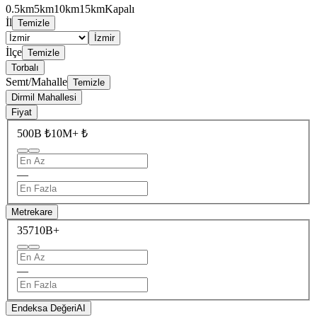
0.5km
5km
10km
15km
Kapalı
İl
Temizle
İzmir
İlçe
Temizle
Torbalı
Semt/Mahalle
Temizle
Dirmil Mahallesi
Fiyat
500B ₺
10M+ ₺
—
Metrekare
357
10B+
—
Endeksa Değeri
AI