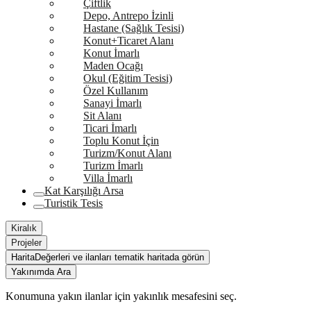
Çiftlik
Depo, Antrepo İzinli
Hastane (Sağlık Tesisi)
Konut+Ticaret Alanı
Konut İmarlı
Maden Ocağı
Okul (Eğitim Tesisi)
Özel Kullanım
Sanayi İmarlı
Sit Alanı
Ticari İmarlı
Toplu Konut İçin
Turizm/Konut Alanı
Turizm İmarlı
Villa İmarlı
Kat Karşılığı Arsa
Turistik Tesis
Kiralık
Projeler
Harita
Değerleri ve ilanları tematik haritada görün
Yakınımda Ara
Konumuna yakın ilanlar için yakınlık mesafesini seç.