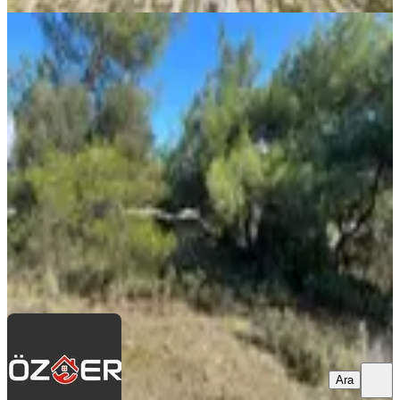
YOLA YAKIN
Öz-er Gayrimenkul’den Satılık
Kadastro Yoluna Sıfır, Dirmil’de
Manzaralı Tarla
Torbalı, Dirmil Mahallesi
4409 m²
·
Yolu Açılmış
·
737/m²
·
29.12.2025
3.250.000 ₺
ÖZ-ER GAYRİMENKUL
Hüseyin Özkan
Ara
Ara