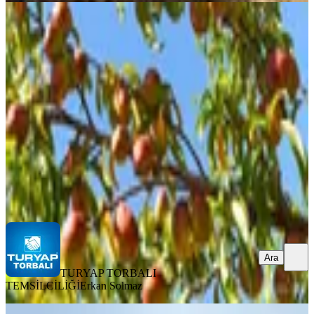
%
6
Torbalı Dirmil Mah 357m2 Yatırımlık
Bahçe Niteliğinde Tarla
Torbalı, Dirmil Mahallesi
357 m²
·
2.241/m²
·
24.03.2026
800.000 ₺
850.000 ₺
TURYAP TORBALI TEMSİLCİLİĞİ
Erkan Solmaz
Ara
Ara
TURYAP TORBALI
TEMSİLCİLİĞİ
Erkan Solmaz
TAKASLI