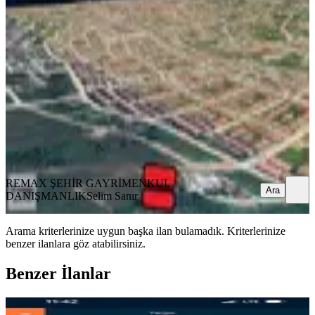
Manzaralı Müstakil Arsa
Merkez, Kazım Karabekir Mahallesi
423 m²
·
Doğalgaz, Parselli
·
12.648/m²
·
25.02.2026
5.350.000 ₺
REMAX ŞEHİR GAYRİMENKUL DANIŞMANLIK
Selim Sanır
Ara
REMAX ŞEHİR GAYRİMENKUL
Ara
DANIŞMANLIK
Selim Sanır
Arama kriterlerinize uygun başka ilan bulamadık.
Kriterlerinize
benzer ilanlara göz atabilirsiniz.
Benzer İlanlar