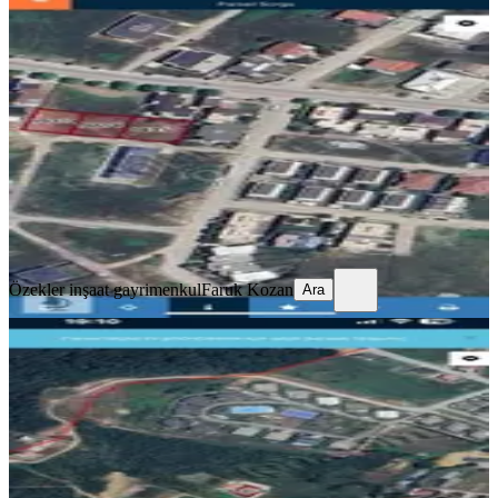
Adnan Menderes Mahallesı'nde 1405
Mt Fırsat Arsa
Merkez, Adnan Menderes Mahallesi
1405 m²
·
12.989/m²
·
23.08.2025
18.250.000 ₺
Özekler inşaat gayrimenkul
Faruk Kozan
Ara
Özekler inşaat gayrimenkul
Faruk Kozan
Ara
Önü Açık Kapanmaz Parsel
Merkez, Merkez Mahallesi
360 m²
·
10.139/m²
·
29.05.2026
3.650.000 ₺