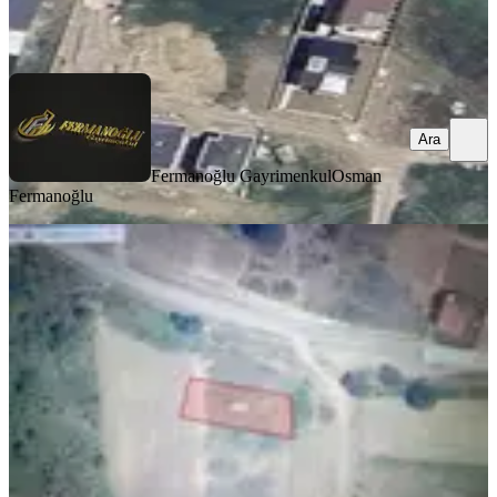
Fermanoğlu Gayrimenkul
Osman Fermanoğlu
Ara
Ara
Fermanoğlu Gayrimenkul
Osman
Fermanoğlu
""gazi Emlak""imarlı 688 M2
Kadıköy Deniz Manz Asfalta 1 Parsel
Merkez, Merkez Mahallesi
688 m²
·
7.994/m²
·
31.07.2026
5.500.000 ₺
Gazi emlak
Erkan Incu