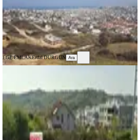
673 m²
·
19.762/m²
·
05.03.2025
13.300.000 ₺
EGE EMLAK
Erdal DURGUN
Ara
EGE EMLAK
Erdal DURGUN
Ara
Yalova Merkez Safran Köyü'nde
Konut İmarlı Satılık Arsa
Merkez, Safran Köyü
299 m²
·
15.050/m²
·
16.02.2026
4.500.000 ₺