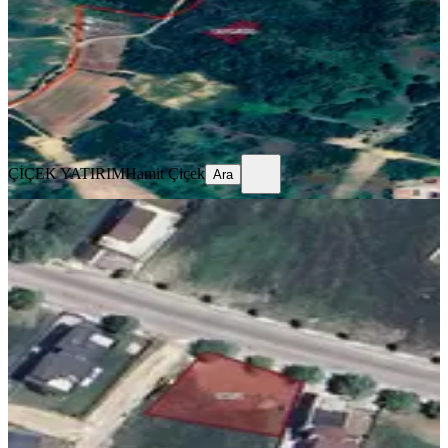
918 m²
·
5.556/m²
·
20.07.2026
5.100.000 ₺
5.200.000 ₺
ÇİÇEK YATIRIM
Hamit Çiçek
Ara
ÇİÇEK YATIRIM
Hamit Çiçek
Ara
Beyazıt Caddesi'ne Cephe Kapanmaz
Manzaralı Lüx Yatırım Fırsatı
Merkez, Kazım Karabekir Mahallesi
619 m²
·
18.982/m²
·
22.07.2026
11.750.000 ₺