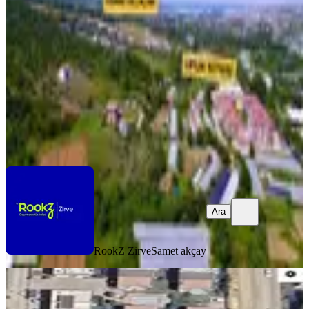
Merkez, Merkez Mahallesi
553 m²
·
10.217/m²
·
28.06.2026
5.650.000 ₺
RookZ Zirve
Samet akçay
Ara
Ara
RookZ Zirve
Samet akçay
Ali Şener Caddesi Üzeri Yatırımlık
Ticari + Konut İmarlı Arsa