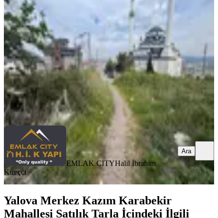
Merkez, Kazım Karabekir Mahallesi
313 m²
·
11.629/m²
·
04.04.2026
3.640.000 ₺
EMLAK CITY
Halil İbrahim Kireçci
Ara
Ara
EMLAK CITY
Halil İbrahim
Kireçci
Yalova Merkez Kazım Karabekir
Mahallesi Satılık Tarla İçindeki İlgili