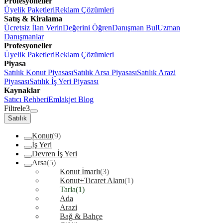
Profesyoneller
Üyelik Paketleri
Reklam Çözümleri
Satış & Kiralama
Ücretsiz İlan Verin
Değerini Öğren
Danışman Bul
Uzman
Danışmanlar
Profesyoneller
Üyelik Paketleri
Reklam Çözümleri
Piyasa
Satılık Konut Piyasası
Satılık Arsa Piyasası
Satılık Arazi
Piyasası
Satılık İş Yeri Piyasası
Kaynaklar
Satıcı Rehberi
Emlakjet Blog
Filtrele
3
Satılık
Konut
(9)
İş Yeri
Devren İş Yeri
Arsa
(5)
Konut İmarlı
(3)
Konut+Ticaret Alanı
(1)
Tarla
(1)
Ada
Arazi
Bağ & Bahçe