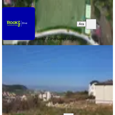
Ara
Ara
RookZ Zirve
Samet akçay
%
4
Deniz Ve Doğa Manzaralı Satılık
465m2 İmarlı Fırsat Arsa
Merkez, Merkez Mahallesi
465 m²
·
15.054/m²
·
16.12.2025
7.000.000 ₺
7.300.000 ₺
EGE EMLAK
Erdal DURGUN
Ara