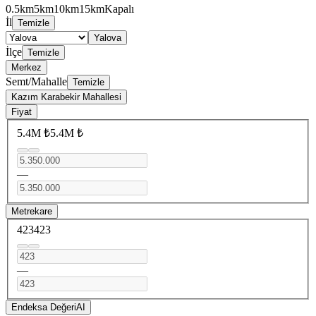
0.5km
5km
10km
15km
Kapalı
İl
Temizle
Yalova
İlçe
Temizle
Merkez
Semt/Mahalle
Temizle
Kazım Karabekir Mahallesi
Fiyat
5.4M ₺
5.4M ₺
—
Metrekare
423
423
—
Endeksa Değeri
AI