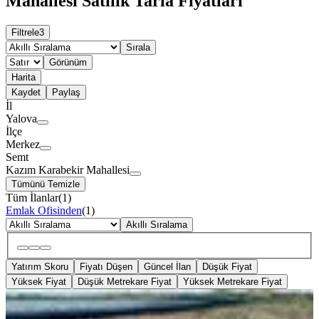
Mahallesi Satılık Tarla Fiyatları
Filtrele
3
Sırala
Görünüm
Harita
Kaydet
Paylaş
İl
Yalova
İlçe
Merkez
Semt
Kazım Karabekir Mahallesi
Tümünü Temizle
Tüm İlanlar
(
1
)
Emlak Ofisinden
(
1
)
Akıllı Sıralama
Yatırım Skoru
Fiyatı Düşen
Güncel İlan
Düşük Fiyat
Yüksek Fiyat
Düşük Metrekare Fiyat
Yüksek Metrekare Fiyat
YOLA YAKIN
Remax Şehir'den Merkezde Deniz