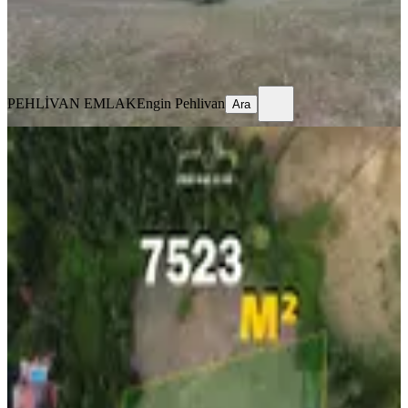
PEHLİVAN EMLAK
Engin Pehlivan
Ara
PEHLİVAN EMLAK
Engin Pehlivan
Ara
Yalova Kurtköyde Deniz
Manzaralı,köy İçi İmarda, 7523m²
Arazi
Merkez, Kurtköy Köyü
7523 m²
·
1.562/m²
·
06.12.2025
11.750.000 ₺
RookZ Zirve
Samet akçay