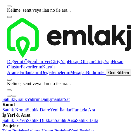
Kelime, semt veya ilan no ile ara...
Değerini Öğren
İlan Ver
Giriş Yap
Hesap Oluştur
Giriş Yap
Hesap
Oluştur
Favorilerim
Kayıtlı
Aramalar
İlanlarım
Değerlemelerim
Mesajlar
Bildirimler
Geri Bildirim
Kelime, semt veya ilan no ile ara...
Satılık
Kiralık
Yatırım
Danışmanlar
Sat
Konut
Satılık Konut
Satılık Daire
Yeni İlanlar
Haritada Ara
İş Yeri & Arsa
Satılık İş Yeri
Satılık Dükkan
Satılık Arsa
Satılık Tarla
Projeler
Tüm Projeler
Ankara Konut Projeleri
Yeni Projeler