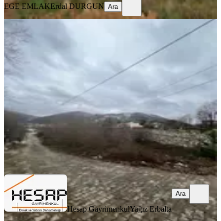
EGE EMLAK
Erdal DURGUN
Ara
Yalova Güneyköy’de 3 Tarafı Yol,
Yatırımlık Köşe Arsa
Merkez, Güneyköy Köyü
532 m²
·
7.989/m²
·
26.12.2025
4.250.000 ₺
Hesap Gayrimenkul
Yağız Erbalta
Ara
Ara
Hesap Gayrimenkul
Yağız Erbalta