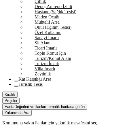
Çiftlik
Depo, Antrepo İzinli
Hastane (Sağlık Tesisi)
Maden Ocağı
Muhtelif Arsa
Okul (Eğitim Tesisi)
Özel Kullanım
Sanayi İmarlı
Sit Alanı
Ticari İmarlı
Toplu Konut İçin
Turizm/Konut Alanı
Turizm İmarlı
Villa İmarlı
Zeytinlik
Kat Karşılığı Arsa
Turistik Tesis
Kiralık
Projeler
Harita
Değerleri ve ilanları tematik haritada görün
Yakınımda Ara
Konumuna yakın ilanlar için yakınlık mesafesini seç.