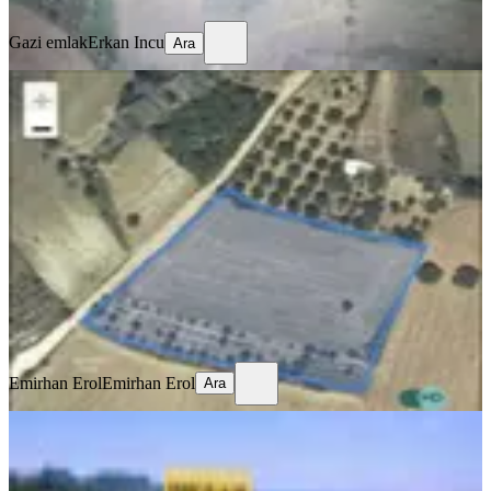
Ara
Gazi emlak
Erkan Incu
Ara
Sahibinden Yalova Sugören Köyünde
Sahibinden Satılık Tarla
Merkez, Sugören Köyü
1300 m²
·
4.038/m²
·
13.11.2024
5.250.000 ₺
Emirhan Erol
Emirhan Erol
Ara
Emirhan Erol
Emirhan Erol
Ara
Yalova Kadıköy'de Satılık Villa İmarlı
Arsa - 553 M² Manzaralı