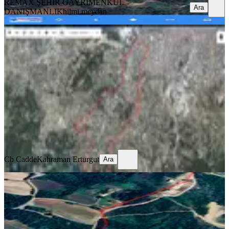
REMAX ŞEHİR GAYRİMENKUL
Ara
DANIŞMANLIK
hilmi meydan
Yalova Kadıköy'de Satılık Tarla
Merkez, Merkez Mahallesi
2030 m²
·
1.256/m²
·
02.04.2026
2.550.000 ₺
Cb Cadde
Kahraman Erturgut
Ara
Cb Cadde
Kahraman Erturgut
Ara
%
2
Yalova Kadıköy De Doğanın İçinde
Değerli Bir Yatırım Fırsatı
Merkez, Merkez Mahallesi