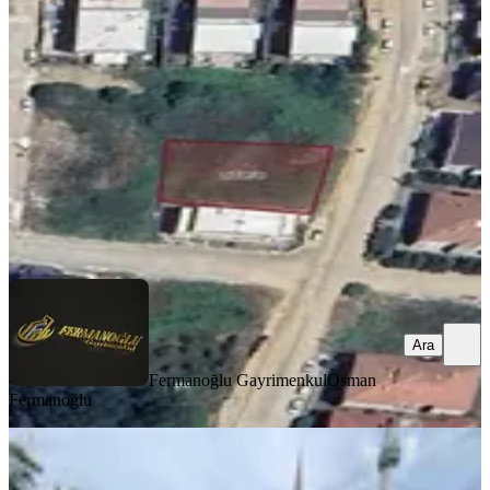
Merkez, Kazım Karabekir Mahallesi
748 m²
·
18.984/m²
·
22.07.2026
14.200.000 ₺
Fermanoğlu Gayrimenkul
Osman Fermanoğlu
Ara
Ara
Fermanoğlu Gayrimenkul
Osman
Fermanoğlu
Fırsat! 313 M2 İmarlı Vega Avmye
500 Metre (ruhsat&inşaat Hazır)