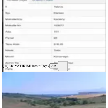
Yalova Kadıköy De Doğanın İçinde
Değerli Bir Yatırım Fırsatı
Merkez, Merkez Mahallesi
918 m²
·
6.536/m²
·
11.07.2026
6.000.000 ₺
ÇİÇEK YATIRIM
Hamit Çiçek
Ara
ÇİÇEK YATIRIM
Hamit Çiçek
Ara
Satılık Arsa
Merkez, Sugören Köyü
4895 m²
·
1.124/m²
·
08.01.2026
5.500.000 ₺