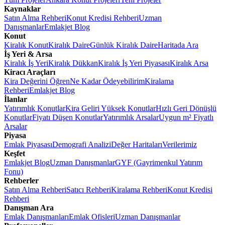
Kaynaklar
Satın Alma Rehberi
Konut Kredisi Rehberi
Uzman
Danışmanlar
Emlakjet Blog
Konut
Kiralık Konut
Kiralık Daire
Günlük Kiralık Daire
Haritada Ara
İş Yeri & Arsa
Kiralık İş Yeri
Kiralık Dükkan
Kiralık İş Yeri Piyasası
Kiralık Arsa
Kiracı Araçları
Kira Değerini Öğren
Ne Kadar Ödeyebilirim
Kiralama
Rehberi
Emlakjet Blog
İlanlar
Yatırımlık Konutlar
Kira Geliri Yüksek Konutlar
Hızlı Geri Dönüşlü
Konutlar
Fiyatı Düşen Konutlar
Yatırımlık Arsalar
Uygun m² Fiyatlı
Arsalar
Piyasa
Emlak Piyasası
Demografi Analizi
Değer Haritaları
Verilerimiz
Keşfet
Emlakjet Blog
Uzman Danışmanlar
GYF (Gayrimenkul Yatırım
Fonu)
Rehberler
Satın Alma Rehberi
Satıcı Rehberi
Kiralama Rehberi
Konut Kredisi
Rehberi
Danışman Ara
Emlak Danışmanları
Emlak Ofisleri
Uzman Danışmanlar