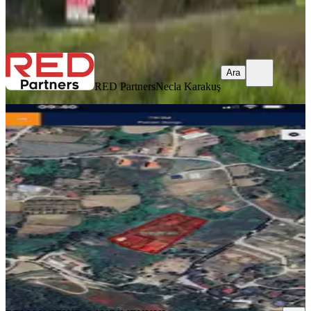
RED Partners
Necla Karakuş
Ara
Ara
RED Partners
Necla Karakuş
Re/max Şehir'den Yalova Safran'da
Satılık Tarla Hissesi
Merkez, Safran Köyü
360 m²
·
4.167/m²
·
11.04.2026
1.500.000 ₺
REMAX ŞEHİR GAYRİMENKUL DANIŞMANLIK
hilmi
meydan
Ara