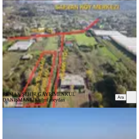
Re/max Şehir Yalova'dan Safran'da
Satılık Tarla
Merkez, Safran Köyü
3390 m²
·
3.481/m²
·
04.01.2026
11.800.000 ₺
REMAX ŞEHİR GAYRİMENKUL DANIŞMANLIK
hilmi
meydan
Ara
REMAX ŞEHİR GAYRİMENKUL
Ara
DANIŞMANLIK
hilmi meydan
Deniz Ve Doğa Manzaralı Önü
Kapanmaz 673m2 Köşe Kupon Arsa
Merkez, Kazım Karabekir Mahallesi