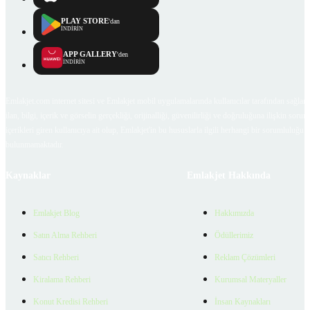
PLAY STORE
'dan
İNDİRİN
APP GALLERY
'den
İNDİRİN
Emlakjet.com internet sitesi ve Emlakjet mobil uygulamalarında kullanıcılar tarafından sağlana
ilan, bilgi, içerik ve görselin gerçekliği, orijinalliği, güvenilirliği ve doğruluğuna ilişkin soru
içerikleri giren kullanıcıya ait olup, Emlakjet'in bu hususlarla ilgili herhangi bir sorumluluğu
bulunmamaktadır.
Kaynaklar
Emlakjet Hakkında
Emlakjet Blog
Hakkımızda
Satın Alma Rehberi
Ödüllerimiz
Satıcı Rehberi
Reklam Çözümleri
Kiralama Rehberi
Kurumsal Materyaller
Konut Kredisi Rehberi
İnsan Kaynakları