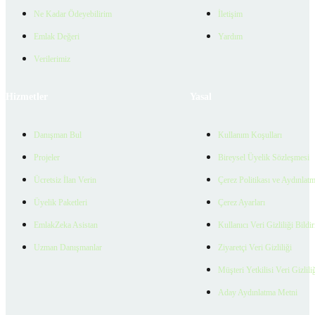
Ne Kadar Ödeyebilirim
İletişim
Emlak Değeri
Yardım
Verilerimiz
Hizmetler
Yasal
Danışman Bul
Kullanım Koşulları
Projeler
Bireysel Üyelik Sözleşmesi
Ücretsiz İlan Verin
Çerez Politikası ve Aydınlat
Üyelik Paketleri
Çerez Ayarları
EmlakZeka Asistan
Kullanıcı Veri Gizliliği Bildi
Uzman Danışmanlar
Ziyaretçi Veri Gizliliği
Müşteri Yetkilisi Veri Gizlili
Aday Aydınlatma Metni