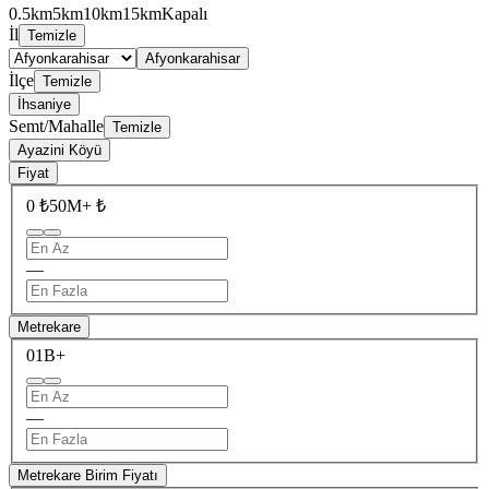
0.5km
5km
10km
15km
Kapalı
İl
Temizle
Afyonkarahisar
İlçe
Temizle
İhsaniye
Semt/Mahalle
Temizle
Ayazini Köyü
Fiyat
0 ₺
50M+ ₺
—
Metrekare
0
1B+
—
Metrekare Birim Fiyatı