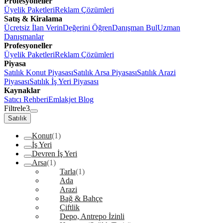
Profesyoneller
Üyelik Paketleri
Reklam Çözümleri
Satış & Kiralama
Ücretsiz İlan Verin
Değerini Öğren
Danışman Bul
Uzman
Danışmanlar
Profesyoneller
Üyelik Paketleri
Reklam Çözümleri
Piyasa
Satılık Konut Piyasası
Satılık Arsa Piyasası
Satılık Arazi
Piyasası
Satılık İş Yeri Piyasası
Kaynaklar
Satıcı Rehberi
Emlakjet Blog
Filtrele
3
Satılık
Konut
(1)
İş Yeri
Devren İş Yeri
Arsa
(1)
Tarla
(1)
Ada
Arazi
Bağ & Bahçe
Çiftlik
Depo, Antrepo İzinli