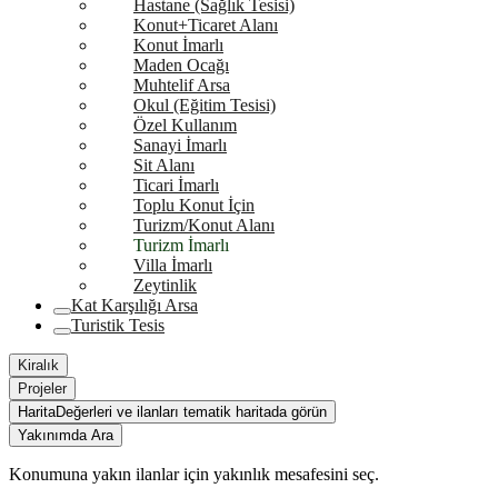
Hastane (Sağlık Tesisi)
Konut+Ticaret Alanı
Konut İmarlı
Maden Ocağı
Muhtelif Arsa
Okul (Eğitim Tesisi)
Özel Kullanım
Sanayi İmarlı
Sit Alanı
Ticari İmarlı
Toplu Konut İçin
Turizm/Konut Alanı
Turizm İmarlı
Villa İmarlı
Zeytinlik
Kat Karşılığı Arsa
Turistik Tesis
Kiralık
Projeler
Harita
Değerleri ve ilanları tematik haritada görün
Yakınımda Ara
Konumuna yakın ilanlar için yakınlık mesafesini seç.