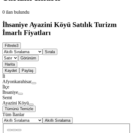
0
ilan bulundu
İhsaniye Ayazini Köyü Satılık Turizm
İmarlı Fiyatları
Filtrele
3
Sırala
Görünüm
Harita
Kaydet
Paylaş
İl
Afyonkarahisar
İlçe
İhsaniye
Semt
Ayazini Köyü
Tümünü Temizle
Tüm İlanlar
Akıllı Sıralama