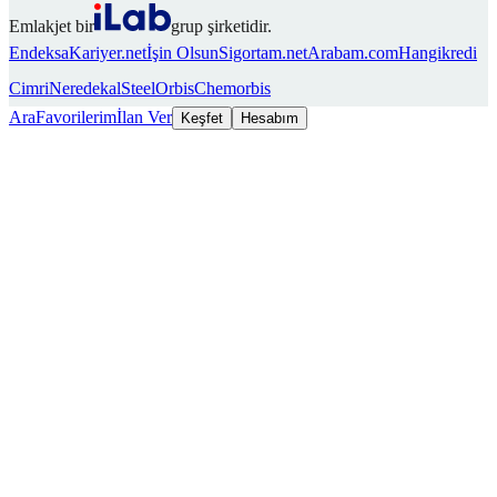
Emlakjet bir
grup şirketidir.
Endeksa
Kariyer.net
İşin Olsun
Sigortam.net
Arabam.com
Hangikredi
Cimri
Neredekal
SteelOrbis
Chemorbis
Ara
Favorilerim
İlan Ver
Keşfet
Hesabım