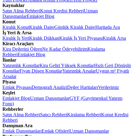
Kaynaklar
Satın Alma Rehberi
Konut Kredisi Rehberi
Uzman
Danışmanlar
Emlakjet Blog
Konut
Kiralık Konut
Kiralık Daire
Günlük Kiralık Daire
Haritada Ara
İş Yeri & Arsa
Kiralık İş Yeri
Kiralık Dükkan
Kiralık İş Yeri Piyasası
Kiralık Arsa
Kiracı Araçları
Kira Değerini Öğren
Ne Kadar Ödeyebilirim
Kiralama
Rehberi
Emlakjet Blog
İlanlar
Yatırımlık Konutlar
Kira Geliri Yüksek Konutlar
Hızlı Geri Dönüşlü
Konutlar
Fiyatı Düşen Konutlar
Yatırımlık Arsalar
Uygun m² Fiyatlı
Arsalar
Piyasa
Emlak Piyasası
Demografi Analizi
Değer Haritaları
Verilerimiz
Keşfet
Emlakjet Blog
Uzman Danışmanlar
GYF (Gayrimenkul Yatırım
Fonu)
Rehberler
Satın Alma Rehberi
Satıcı Rehberi
Kiralama Rehberi
Konut Kredisi
Rehberi
Danışman Ara
Emlak Danışmanları
Emlak Ofisleri
Uzman Danışmanlar