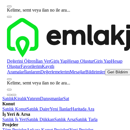
Kelime, semt veya ilan no ile ara...
Değerini Öğren
İlan Ver
Giriş Yap
Hesap Oluştur
Giriş Yap
Hesap
Oluştur
Favorilerim
Kayıtlı
Aramalar
İlanlarım
Değerlemelerim
Mesajlar
Bildirimler
Geri Bildirim
Kelime, semt veya ilan no ile ara...
Satılık
Kiralık
Yatırım
Danışmanlar
Sat
Konut
Satılık Konut
Satılık Daire
Yeni İlanlar
Haritada Ara
İş Yeri & Arsa
Satılık İş Yeri
Satılık Dükkan
Satılık Arsa
Satılık Tarla
Projeler
Tüm Projeler
Ankara Konut Projeleri
Yeni Projeler