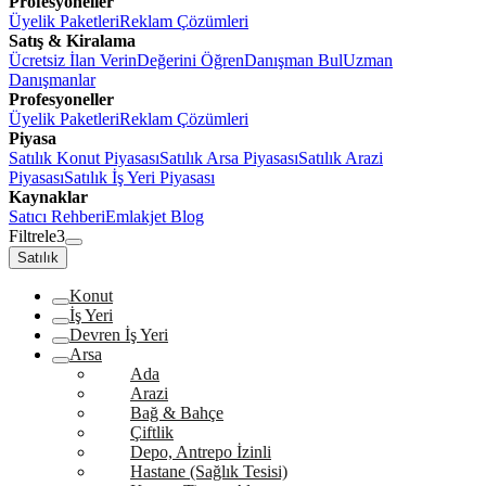
Profesyoneller
Üyelik Paketleri
Reklam Çözümleri
Satış & Kiralama
Ücretsiz İlan Verin
Değerini Öğren
Danışman Bul
Uzman
Danışmanlar
Profesyoneller
Üyelik Paketleri
Reklam Çözümleri
Piyasa
Satılık Konut Piyasası
Satılık Arsa Piyasası
Satılık Arazi
Piyasası
Satılık İş Yeri Piyasası
Kaynaklar
Satıcı Rehberi
Emlakjet Blog
Filtrele
3
Satılık
Konut
İş Yeri
Devren İş Yeri
Arsa
Ada
Arazi
Bağ & Bahçe
Çiftlik
Depo, Antrepo İzinli
Hastane (Sağlık Tesisi)