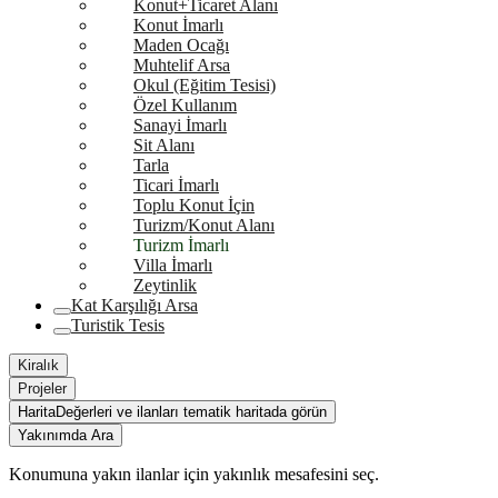
Konut+Ticaret Alanı
Konut İmarlı
Maden Ocağı
Muhtelif Arsa
Okul (Eğitim Tesisi)
Özel Kullanım
Sanayi İmarlı
Sit Alanı
Tarla
Ticari İmarlı
Toplu Konut İçin
Turizm/Konut Alanı
Turizm İmarlı
Villa İmarlı
Zeytinlik
Kat Karşılığı Arsa
Turistik Tesis
Kiralık
Projeler
Harita
Değerleri ve ilanları tematik haritada görün
Yakınımda Ara
Konumuna yakın ilanlar için yakınlık mesafesini seç.