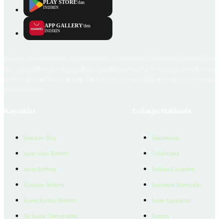
PLAY STORE
'dan
İNDİRİN
APP GALLERY
'den
İNDİRİN
Emlakjet.com internet sitesi ve Emlakjet mobil uygulamalarında kullanıcılar tarafından sağlana
ilan, bilgi, içerik ve görselin gerçekliği, orijinalliği, güvenilirliği ve doğruluğuna ilişkin soru
içerikleri giren kullanıcıya ait olup, Emlakjet'in bu hususlarla ilgili herhangi bir sorumluluğu
bulunmamaktadır.
Kaynaklar
Emlakjet Hakkında
Emlakjet Blog
Hakkımızda
Satın Alma Rehberi
Ödüllerimiz
Satıcı Rehberi
Reklam Çözümleri
Kiralama Rehberi
Kurumsal Materyaller
Konut Kredisi Rehberi
İnsan Kaynakları
Ne Kadar Ödeyebilirim
İletişim