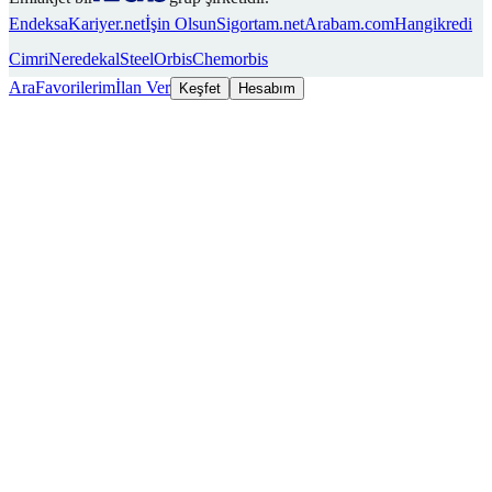
Endeksa
Kariyer.net
İşin Olsun
Sigortam.net
Arabam.com
Hangikredi
Cimri
Neredekal
SteelOrbis
Chemorbis
Ara
Favorilerim
İlan Ver
Keşfet
Hesabım