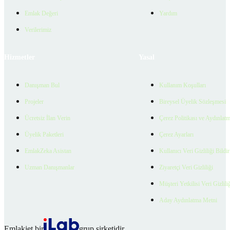
Emlak Değeri
Yardım
Verilerimiz
Hizmetler
Yasal
Danışman Bul
Kullanım Koşulları
Projeler
Bireysel Üyelik Sözleşmesi
Ücretsiz İlan Verin
Çerez Politikası ve Aydınlat
Üyelik Paketleri
Çerez Ayarları
EmlakZeka Asistan
Kullanıcı Veri Gizliliği Bildi
Uzman Danışmanlar
Ziyaretçi Veri Gizliliği
Müşteri Yetkilisi Veri Gizlili
Aday Aydınlatma Metni
Emlakjet bir
grup şirketidir.