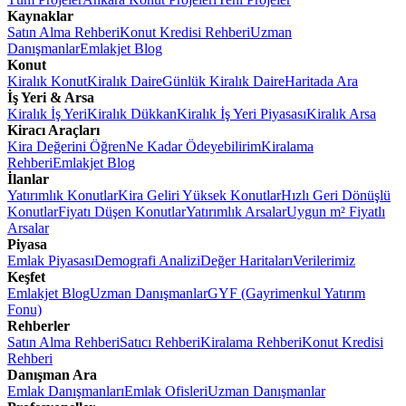
Kaynaklar
Satın Alma Rehberi
Konut Kredisi Rehberi
Uzman
Danışmanlar
Emlakjet Blog
Konut
Kiralık Konut
Kiralık Daire
Günlük Kiralık Daire
Haritada Ara
İş Yeri & Arsa
Kiralık İş Yeri
Kiralık Dükkan
Kiralık İş Yeri Piyasası
Kiralık Arsa
Kiracı Araçları
Kira Değerini Öğren
Ne Kadar Ödeyebilirim
Kiralama
Rehberi
Emlakjet Blog
İlanlar
Yatırımlık Konutlar
Kira Geliri Yüksek Konutlar
Hızlı Geri Dönüşlü
Konutlar
Fiyatı Düşen Konutlar
Yatırımlık Arsalar
Uygun m² Fiyatlı
Arsalar
Piyasa
Emlak Piyasası
Demografi Analizi
Değer Haritaları
Verilerimiz
Keşfet
Emlakjet Blog
Uzman Danışmanlar
GYF (Gayrimenkul Yatırım
Fonu)
Rehberler
Satın Alma Rehberi
Satıcı Rehberi
Kiralama Rehberi
Konut Kredisi
Rehberi
Danışman Ara
Emlak Danışmanları
Emlak Ofisleri
Uzman Danışmanlar