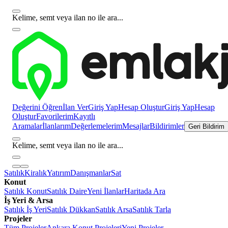
Kelime, semt veya ilan no ile ara...
Değerini Öğren
İlan Ver
Giriş Yap
Hesap Oluştur
Giriş Yap
Hesap
Oluştur
Favorilerim
Kayıtlı
Aramalar
İlanlarım
Değerlemelerim
Mesajlar
Bildirimler
Geri Bildirim
Kelime, semt veya ilan no ile ara...
Satılık
Kiralık
Yatırım
Danışmanlar
Sat
Konut
Satılık Konut
Satılık Daire
Yeni İlanlar
Haritada Ara
İş Yeri & Arsa
Satılık İş Yeri
Satılık Dükkan
Satılık Arsa
Satılık Tarla
Projeler
Tüm Projeler
Ankara Konut Projeleri
Yeni Projeler