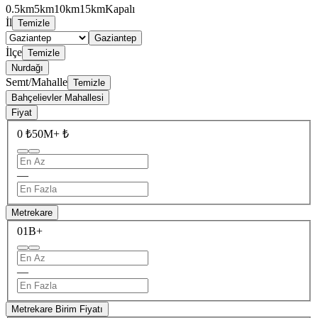
0.5km
5km
10km
15km
Kapalı
İl
Temizle
Gaziantep
İlçe
Temizle
Nurdağı
Semt/Mahalle
Temizle
Bahçelievler Mahallesi
Fiyat
0 ₺
50M+ ₺
—
Metrekare
0
1B+
—
Metrekare Birim Fiyatı