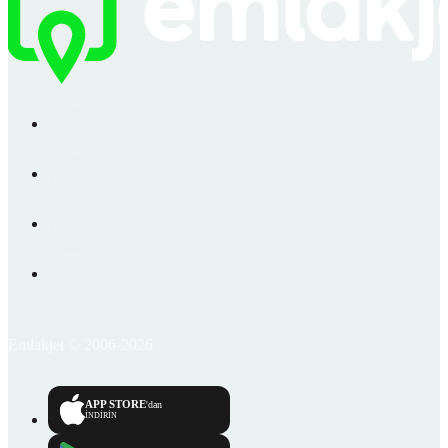
Emlakjet © 2006-2026
APP STORE
'dan
İNDİRİN