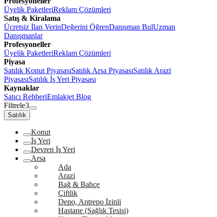
Profesyoneller
Üyelik Paketleri
Reklam Çözümleri
Satış & Kiralama
Ücretsiz İlan Verin
Değerini Öğren
Danışman Bul
Uzman
Danışmanlar
Profesyoneller
Üyelik Paketleri
Reklam Çözümleri
Piyasa
Satılık Konut Piyasası
Satılık Arsa Piyasası
Satılık Arazi
Piyasası
Satılık İş Yeri Piyasası
Kaynaklar
Satıcı Rehberi
Emlakjet Blog
Filtrele
3
Satılık
Konut
İş Yeri
Devren İş Yeri
Arsa
Ada
Arazi
Bağ & Bahçe
Çiftlik
Depo, Antrepo İzinli
Hastane (Sağlık Tesisi)