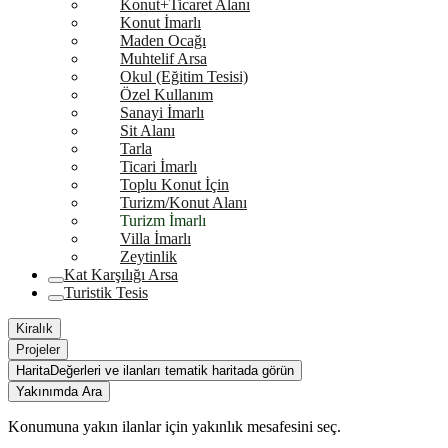
Konut+Ticaret Alanı
Konut İmarlı
Maden Ocağı
Muhtelif Arsa
Okul (Eğitim Tesisi)
Özel Kullanım
Sanayi İmarlı
Sit Alanı
Tarla
Ticari İmarlı
Toplu Konut İçin
Turizm/Konut Alanı
Turizm İmarlı
Villa İmarlı
Zeytinlik
Kat Karşılığı Arsa
Turistik Tesis
Kiralık
Projeler
Harita
Değerleri ve ilanları tematik haritada görün
Yakınımda Ara
Konumuna yakın ilanlar için yakınlık mesafesini seç.