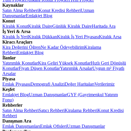
Kaynaklar
Satın Alma Rehberi
Konut Kredisi Rehberi
Uzman
Danışmanlar
Emlakjet Blog
Konut
Kiralık Konut
Kiralık Daire
Günlük Kiralık Daire
Haritada Ara
İş Yeri & Arsa
Kiralık İş Yeri
Kiralık Dükkan
Kiralık İş Yeri Piyasası
Kiralık Arsa
Kiracı Araçları
Kira Değerini Öğren
Ne Kadar Ödeyebilirim
Kiralama
Rehberi
Emlakjet Blog
İlanlar
Yatırımlık Konutlar
Kira Geliri Yüksek Konutlar
Hızlı Geri Dönüşlü
Konutlar
Fiyatı Düşen Konutlar
Yatırımlık Arsalar
Uygun m² Fiyatlı
Arsalar
Piyasa
Emlak Piyasası
Demografi Analizi
Değer Haritaları
Verilerimiz
Keşfet
Emlakjet Blog
Uzman Danışmanlar
GYF (Gayrimenkul Yatırım
Fonu)
Rehberler
Satın Alma Rehberi
Satıcı Rehberi
Kiralama Rehberi
Konut Kredisi
Rehberi
Danışman Ara
Emlak Danışmanları
Emlak Ofisleri
Uzman Danışmanlar