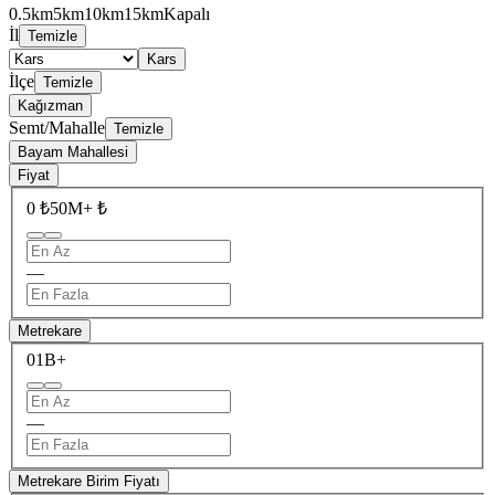
0.5km
5km
10km
15km
Kapalı
İl
Temizle
Kars
İlçe
Temizle
Kağızman
Semt/Mahalle
Temizle
Bayam Mahallesi
Fiyat
0 ₺
50M+ ₺
—
Metrekare
0
1B+
—
Metrekare Birim Fiyatı