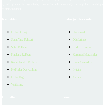
içerikleri giren kullanıcıya ait olup, Emlakjet'in bu hususlarla ilgili herhangi bir sorumluluğu
bulunmamaktadır.
Kaynaklar
Emlakjet Hakkında
Emlakjet Blog
Hakkımızda
Satın Alma Rehberi
Ödüllerimiz
Satıcı Rehberi
Reklam Çözümleri
Kiralama Rehberi
Kurumsal Materyaller
Konut Kredisi Rehberi
İnsan Kaynakları
Ne Kadar Ödeyebilirim
İletişim
Emlak Değeri
Yardım
Verilerimiz
Hizmetler
Yasal