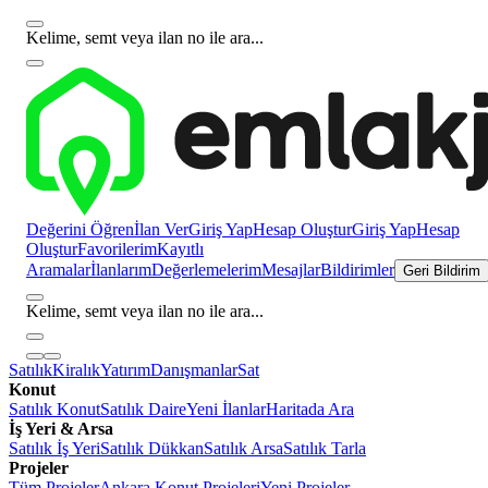
Kelime, semt veya ilan no ile ara...
Değerini Öğren
İlan Ver
Giriş Yap
Hesap Oluştur
Giriş Yap
Hesap
Oluştur
Favorilerim
Kayıtlı
Aramalar
İlanlarım
Değerlemelerim
Mesajlar
Bildirimler
Geri Bildirim
Kelime, semt veya ilan no ile ara...
Satılık
Kiralık
Yatırım
Danışmanlar
Sat
Konut
Satılık Konut
Satılık Daire
Yeni İlanlar
Haritada Ara
İş Yeri & Arsa
Satılık İş Yeri
Satılık Dükkan
Satılık Arsa
Satılık Tarla
Projeler
Tüm Projeler
Ankara Konut Projeleri
Yeni Projeler