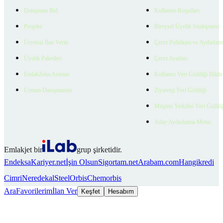
Danışman Bul
Kullanım Koşulları
Projeler
Bireysel Üyelik Sözleşmesi
Ücretsiz İlan Verin
Çerez Politikası ve Aydınlat
Üyelik Paketleri
Çerez Ayarları
EmlakZeka Asistan
Kullanıcı Veri Gizliliği Bildi
Uzman Danışmanlar
Ziyaretçi Veri Gizliliği
Müşteri Yetkilisi Veri Gizlili
Aday Aydınlatma Metni
Emlakjet bir
grup şirketidir.
Endeksa
Kariyer.net
İşin Olsun
Sigortam.net
Arabam.com
Hangikredi
Cimri
Neredekal
SteelOrbis
Chemorbis
Ara
Favorilerim
İlan Ver
Keşfet
Hesabım