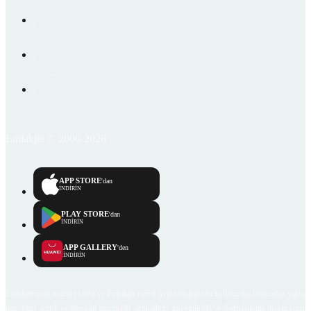
Emlakjet © 2006-2026
APP STORE
'dan
İNDİRİN
PLAY STORE
'dan
İNDİRİN
APP GALLERY
'den
İNDİRİN
Emlakjet.com internet sitesi ve Emlakjet mobil uygulamalarında kullanıcılar tarafından sağlana
ilan, bilgi, içerik ve görselin gerçekliği, orijinalliği, güvenilirliği ve doğruluğuna ilişkin soru