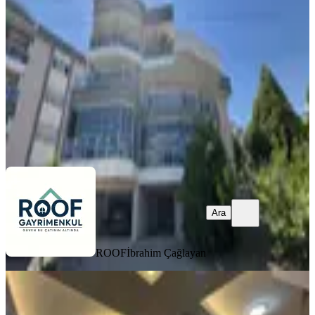
Bornova, Erzene Mahallesi
3+1
·
200 m²
·
03.06.2026
21.000.000 ₺
ROOF
İbrahim Çağlayan
Ara
Ara
ROOF
İbrahim Çağlayan
KOMBİLİ
40 Bornova Atatürk Mah. Satılık
Trıplex Vılla