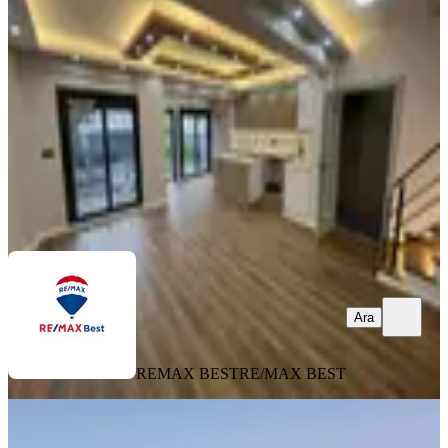
Bornova, Atatürk Mahallesi
3+1
·
236 m²
·
22.05.2026
19.000.000 ₺
REMAX BEST
RE/MAX BEST
Ara
Ara
REMAX BEST
RE/MAX BEST
EŞYALI
Yakaköyde Muhteşem Havuzlu Villa