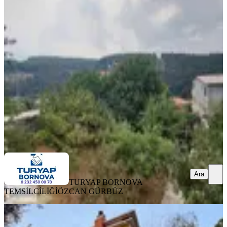
Karaçam'da Satılık Müstakil Bahçeli
4+2 Dubleks Villa
Bornova, Karaçam Mahallesi
4+2
·
1053 m²
·
06.05.2026
13.500.000 ₺
TURYAP BORNOVA TEMSİLCİLİĞİ
ÖZCAN GÜRBÜZ
Ara
Ara
TURYAP BORNOVA
TEMSİLCİLİĞİ
ÖZCAN GÜRBÜZ
EBV. BANYO
Bornova Yakaköy De Satılık Villa -