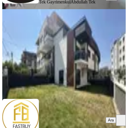
Tek Gayrimenkul
Abdullah Tek
SIFIR BİNA
Bornova Atatürk Mah Satılık 4+1
Sıfır Trıpleks Villa
Bornova, Atatürk Mahallesi
4+1
·
200 m²
·
05.07.2026
17.000.000 ₺
FAST BUY GAYRİMENKUL
Faik ÖZKAYA
Ara
Ara