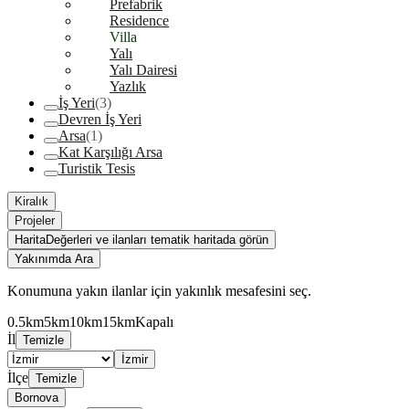
Prefabrik
Residence
Villa
Yalı
Yalı Dairesi
Yazlık
İş Yeri
(3)
Devren İş Yeri
Arsa
(1)
Kat Karşılığı Arsa
Turistik Tesis
Kiralık
Projeler
Harita
Değerleri ve ilanları tematik haritada görün
Yakınımda Ara
Konumuna yakın ilanlar için yakınlık mesafesini seç.
0.5km
5km
10km
15km
Kapalı
İl
Temizle
İzmir
İlçe
Temizle
Bornova