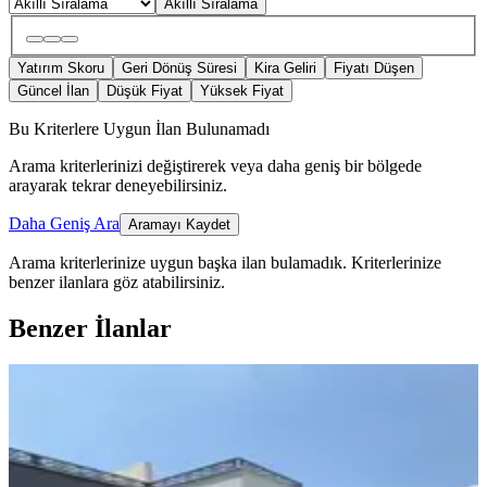
Akıllı Sıralama
Yatırım Skoru
Geri Dönüş Süresi
Kira Geliri
Fiyatı Düşen
Güncel İlan
Düşük Fiyat
Yüksek Fiyat
Bu Kriterlere Uygun İlan Bulunamadı
Arama kriterlerinizi değiştirerek veya daha geniş bir bölgede
arayarak tekrar deneyebilirsiniz.
Daha Geniş Ara
Aramayı Kaydet
Arama kriterlerinize uygun başka ilan bulamadık.
Kriterlerinize
benzer ilanlara göz atabilirsiniz.
Benzer İlanlar
SIFIR BİNA
Bornova'da Satılık 3+1 Villa
Bornova, Atatürk Mahallesi
3+1
·
220 m²
·
06.08.2026