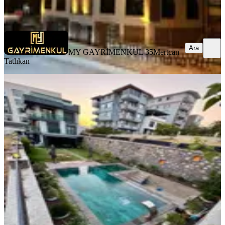
Ara
Ara
MY GAYRİMENKUL 35
Mertcan
Tatlıkan
Atatürk Mahallesinde Havuzlu,geniş
Bahçeli Lüks 5+1 Villa
Bornova, Atatürk Mahallesi
5+1
·
280 m²
·
27.07.2026
29.900.000 ₺
MY GAYRİMENKUL 35
Mertcan Tatlıkan
Ara