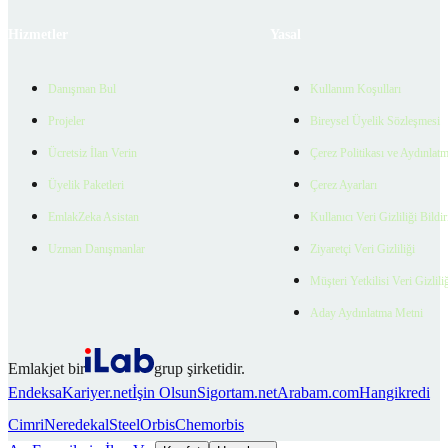
Hizmetler
Yasal
Danışman Bul
Kullanım Koşulları
Projeler
Bireysel Üyelik Sözleşmesi
Ücretsiz İlan Verin
Çerez Politikası ve Aydınlat
Üyelik Paketleri
Çerez Ayarları
EmlakZeka Asistan
Kullanıcı Veri Gizliliği Bildi
Uzman Danışmanlar
Ziyaretçi Veri Gizliliği
Müşteri Yetkilisi Veri Gizlili
Aday Aydınlatma Metni
Emlakjet bir
grup şirketidir.
Endeksa
Kariyer.net
İşin Olsun
Sigortam.net
Arabam.com
Hangikredi
Cimri
Neredekal
SteelOrbis
Chemorbis