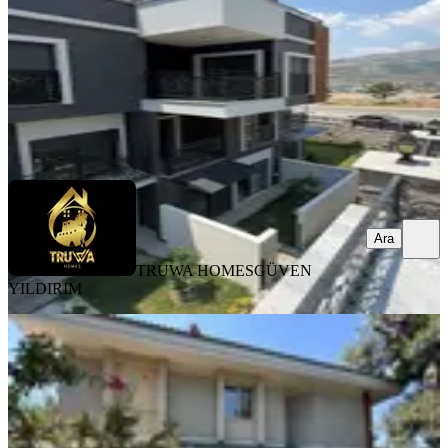
15.500.000 ₺
TRUWA HOMES
GÜVEN YILDIRIM
Ara
Ara
TRUWA HOMES
GÜVEN
YILDIRIM
MANZARALI
Güvenci'den Evka 3 Profesörler Sitesi
Yakını,5+2,satılık Villa
Bornova, Evka 3 Mahallesi
5+2
·
400 m²
·
04.08.2026