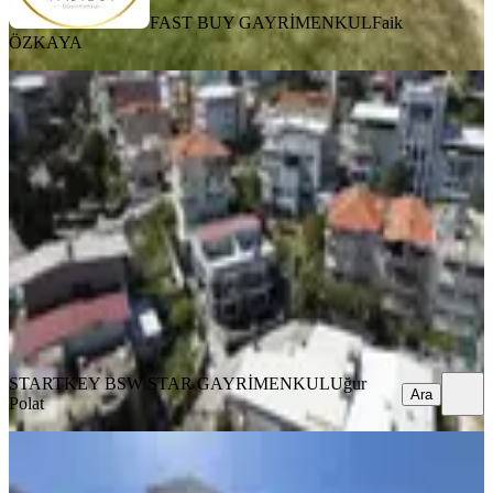
FAST BUY GAYRİMENKUL
Faik
ÖZKAYA
SIFIR BİNA
Atatürk Mah. Satılık Sıfır 3+1 Lüks
Villa
Bornova, Kızılay Mahallesi
3+1
·
180 m²
·
03.07.2026
13.450.000 ₺
STARTKEY BSW STAR GAYRİMENKUL
Uğur Polat
Ara
STARTKEY BSW STAR GAYRİMENKUL
Uğur
Ara
Polat
KOMBİLİ
Evka 3 | Site İçerisinde | Villa | 3+1