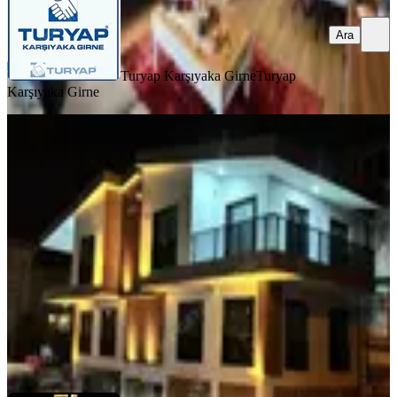
Ara
Turyap Karşıyaka Girne
Turyap
Karşıyaka Girne
SIFIR BİNA
Bornova Atatürk Mah. Köşe Konum
4+1 Tripleks Villa
Bornova, Atatürk Mahallesi
4+1
·
200 m²
·
21.07.2026
19.750.000 ₺
MY GAYRİMENKUL 35
Mertcan Tatlıkan
Ara