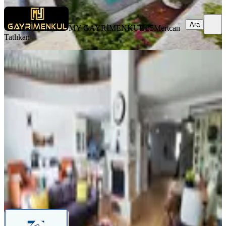
Ara
MY GAYRİMENKUL 35
Mertcan
Tatlıkan
ŞÖMİNELİ
Bornova Atatürk Mahallesinde
Kapalı Havuzlu 5katlı Satılık Villa
Bornova, İnönü Mahallesi
6+1
·
500 m²
·
21.07.2026
29.000.000 ₺
Turyap Karşıyaka Girne
Turyap Karşıyaka Girne
Ara