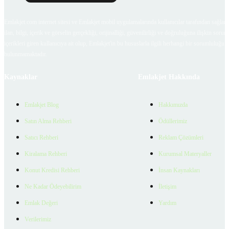
Emlakjet.com internet sitesi ve Emlakjet mobil uygulamalarında kullanıcılar tarafından sağlana
ilan, bilgi, içerik ve görselin gerçekliği, orijinalliği, güvenilirliği ve doğruluğuna ilişkin soru
içerikleri giren kullanıcıya ait olup, Emlakjet'in bu hususlarla ilgili herhangi bir sorumluluğu
bulunmamaktadır.
Kaynaklar
Emlakjet Hakkında
Emlakjet Blog
Hakkımızda
Satın Alma Rehberi
Ödüllerimiz
Satıcı Rehberi
Reklam Çözümleri
Kiralama Rehberi
Kurumsal Materyaller
Konut Kredisi Rehberi
İnsan Kaynakları
Ne Kadar Ödeyebilirim
İletişim
Emlak Değeri
Yardım
Verilerimiz