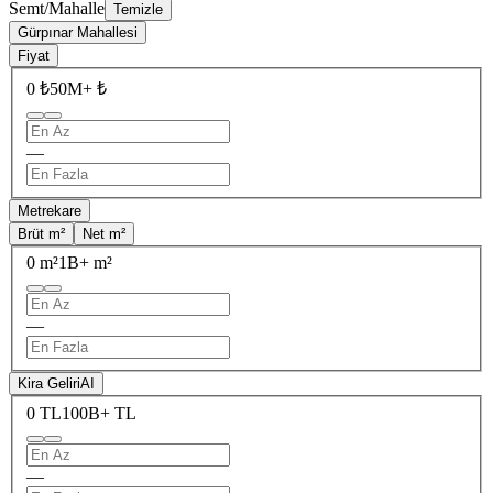
Semt/Mahalle
Temizle
Gürpınar Mahallesi
Fiyat
0 ₺
50M+ ₺
—
Metrekare
Brüt m²
Net m²
0 m²
1B+ m²
—
Kira Geliri
AI
0 TL
100B+ TL
—