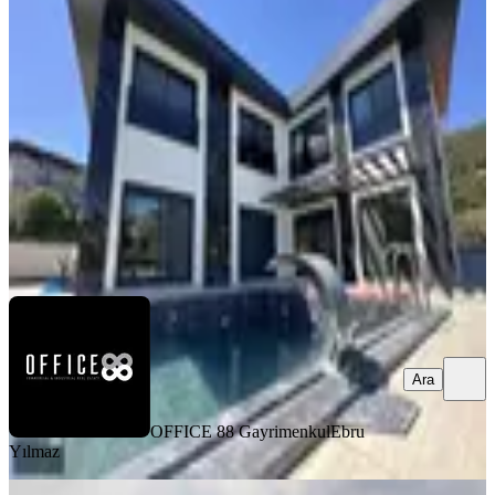
Havuzlu Satılık 5+2 Villa
Bornova, Çamiçi Mahallesi
5+2
·
350 m²
·
15.05.2026
32.000.000 ₺
OFFICE 88 Gayrimenkul
Ebru Yılmaz
Ara
Ara
OFFICE 88 Gayrimenkul
Ebru
Yılmaz
ŞÖMİNELİ