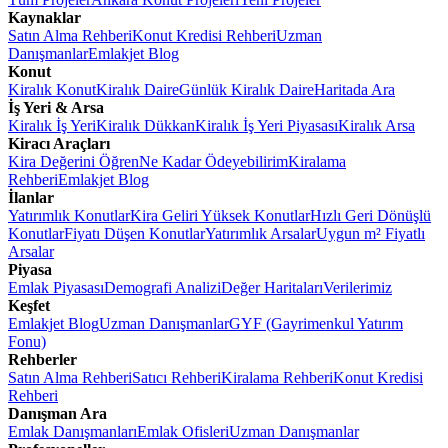
Kaynaklar
Satın Alma Rehberi
Konut Kredisi Rehberi
Uzman
Danışmanlar
Emlakjet Blog
Konut
Kiralık Konut
Kiralık Daire
Günlük Kiralık Daire
Haritada Ara
İş Yeri & Arsa
Kiralık İş Yeri
Kiralık Dükkan
Kiralık İş Yeri Piyasası
Kiralık Arsa
Kiracı Araçları
Kira Değerini Öğren
Ne Kadar Ödeyebilirim
Kiralama
Rehberi
Emlakjet Blog
İlanlar
Yatırımlık Konutlar
Kira Geliri Yüksek Konutlar
Hızlı Geri Dönüşlü
Konutlar
Fiyatı Düşen Konutlar
Yatırımlık Arsalar
Uygun m² Fiyatlı
Arsalar
Piyasa
Emlak Piyasası
Demografi Analizi
Değer Haritaları
Verilerimiz
Keşfet
Emlakjet Blog
Uzman Danışmanlar
GYF (Gayrimenkul Yatırım
Fonu)
Rehberler
Satın Alma Rehberi
Satıcı Rehberi
Kiralama Rehberi
Konut Kredisi
Rehberi
Danışman Ara
Emlak Danışmanları
Emlak Ofisleri
Uzman Danışmanlar