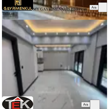
Ara
MY GAYRİMENKUL 35
Mertcan
Tatlıkan
SIFIR BİNA
Atatürk De Full Deniz Manzaralı
168m2 Tırıpleks 4+1 Sıfır
Bornova, Atatürk Mahallesi
4+1
·
168 m²
·
06.07.2026
10.400.000 ₺
Tek Gayrimenkul
Abdullah Tek
Ara
Ara