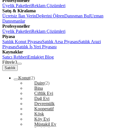
Profesyoneller
Üyelik Paketleri
Reklam Çözümleri
Satış & Kiralama
Ücretsiz İlan Verin
Değerini Öğren
Danışman Bul
Uzman
Danışmanlar
Profesyoneller
Üyelik Paketleri
Reklam Çözümleri
Piyasa
Satılık Konut Piyasası
Satılık Arsa Piyasası
Satılık Arazi
Piyasası
Satılık İş Yeri Piyasası
Kaynaklar
Satıcı Rehberi
Emlakjet Blog
Filtrele
3
Satılık
Konut
(2)
Daire
(2)
Bina
Çiftlik Evi
Dağ Evi
Devremülk
Kooperatif
Köşk
Köy Evi
Müstakil Ev