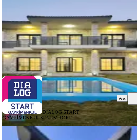
Bornova, Yakaköy Mahallesi
5+1
·
500 m²
·
18.05.2026
19.250.000 ₺
DİALOG START GAYRİMENKUL
SENEM TÖRE
Ara
Ara
DİALOG START
GAYRİMENKUL
SENEM TÖRE
SIFIR BİNA
Homeros Vadisi Eteklerinde Özel