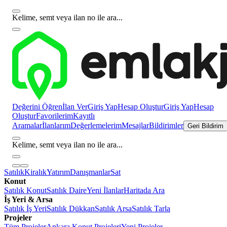
Kelime, semt veya ilan no ile ara...
Değerini Öğren
İlan Ver
Giriş Yap
Hesap Oluştur
Giriş Yap
Hesap
Oluştur
Favorilerim
Kayıtlı
Aramalar
İlanlarım
Değerlemelerim
Mesajlar
Bildirimler
Geri Bildirim
Kelime, semt veya ilan no ile ara...
Satılık
Kiralık
Yatırım
Danışmanlar
Sat
Konut
Satılık Konut
Satılık Daire
Yeni İlanlar
Haritada Ara
İş Yeri & Arsa
Satılık İş Yeri
Satılık Dükkan
Satılık Arsa
Satılık Tarla
Projeler
Tüm Projeler
Ankara Konut Projeleri
Yeni Projeler