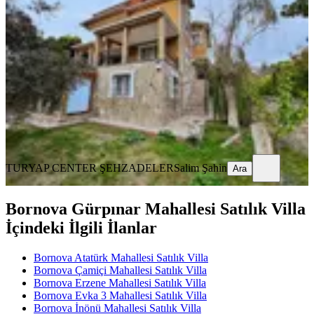
Takasa Açık
Bornova, Yakaköy Mahallesi
6+2
·
500 m²
·
06.05.2026
44.900.000 ₺
TURYAP CENTER ŞEHZADELER
Salim Şahin
Ara
TURYAP CENTER ŞEHZADELER
Salim Şahin
Ara
Bornova Gürpınar Mahallesi Satılık Villa
İçindeki İlgili İlanlar
Bornova Atatürk Mahallesi Satılık Villa
Bornova Çamiçi Mahallesi Satılık Villa
Bornova Erzene Mahallesi Satılık Villa
Bornova Evka 3 Mahallesi Satılık Villa
Bornova İnönü Mahallesi Satılık Villa