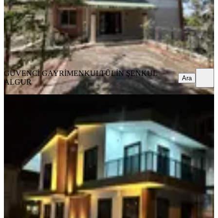
135.000.000 ₺
GÜVENCİ GAYRİMENKUL
TÜLİN ŞENKUL ALGUR
Ara
GÜVENCİ GAYRİMENKUL
TÜLİN ŞENKUL
Ara
ALGUR
SIFIR BİNA
Atatürk Mahallesinde Köşe Konumda
4+1 Tripleks Villa
Bornova, Atatürk Mahallesi
4+1
·
200 m²
·
27.07.2026
19.750.000 ₺
MY GAYRİMENKUL 35
Mertcan Tatlıkan