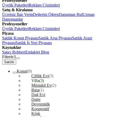
Profesyoneller
Üyelik Paketleri
Reklam Çözümleri
Satış & Kiralama
Ücretsiz İlan Verin
Değerini Öğren
Danışman Bul
Uzman
Danışmanlar
Profesyoneller
Üyelik Paketleri
Reklam Çözümleri
Piyasa
Satılık Konut Piyasası
Satılık Arsa Piyasası
Satılık Arazi
Piyasası
Satılık İş Yeri Piyasası
Kaynaklar
Satıcı Rehberi
Emlakjet Blog
Filtrele
3
Satılık
Konut
(9)
Çiftlik Evi
(3)
Villa
(3)
Müstakil Ev
(2)
Bina
(1)
Dağ Evi
Daire
Devremülk
Kooperatif
Köşk