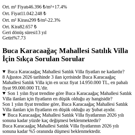
Ort. m² Fiyatı
46.396 ₺/m²
+
17.4
%
Ort. Fiyat
11.042.248 ₺
Ort. m² Kirası
299 ₺/m²
-22.3
%
Ort. Kira
82.657 ₺
Geri dönüş süresi
13 yıl
Getiri
%7.73
Buca Karacaağaç Mahallesi Satılık Villa
İçin Sıkça Sorulan Sorular
Buca Karacaağaç Mahallesi Satılık Villa fiyatları ne kadardır?
8 Ağustos 2026 tarihinde 3 ilan içerisinde Buca Karacaağaç
Mahallesi Satılık Villa için en ucuz fiyat 14.950.000 TL, en pahalı
fiyat 99.000.000 TL'dir.
Son 1 yılın fiyat trendine göre Buca Karacaağaç Mahallesi Satılık
Villa ilanları için fiyatların en düşük olduğu ay hangisidir?
Son 1 yılın fiyat trendine göre, Buca Karacaağaç Mahallesi Satılık
Villa ilanları için fiyatların en düşük olduğu ay Şubat ayıdır.
Buca Karacaağaç Mahallesi Satılık Villa fiyatlarının 2026 yılı
sonuna kadar yüzde kaç değişmesi beklenmektedir?
Buca Karacaağaç Mahallesi Satılık Villa fiyatlarının 2026 yılı
sonuna kadar %5 oranında düşmesi beklenmektedir.