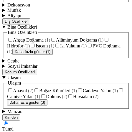
Dekorasyon
Mutfak
Altyapı
Dış Özellikler
Bina Özellikleri
Bina Özellikleri
Ahşap Doğrama
(
1
)
Alüminyum Doğrama
(
1
)
Hidrofor
(
1
)
Isıcam
(
1
)
Isı Yalıtımı
(
1
)
PVC Doğrama
(
1
)
Daha fazla göster (1)
Cephe
Sosyal İmkanlar
Konum Özellikleri
Ulaşım
Ulaşım
Anayol
(
2
)
Boğaz Köprüleri
(
1
)
Caddeye Yakın
(
1
)
Camiye Yakın
(
1
)
Dolmuş
(
2
)
Havaalanı
(
2
)
Daha fazla göster (3)
Manzara
Kimden
Tümü