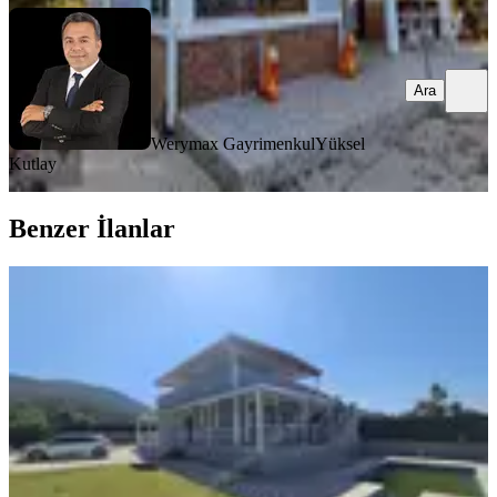
Ara
Werymax Gayrimenkul
Yüksel
Kutlay
Benzer İlanlar
EŞYALI
Kırıklar'da Doğa Manzaralı,
Havuzlu, Eşyalı Satılık Villa
Buca, Kırklar Mahallesi
3+1
·
850 m²
·
27.07.2026
14.000.000 ₺