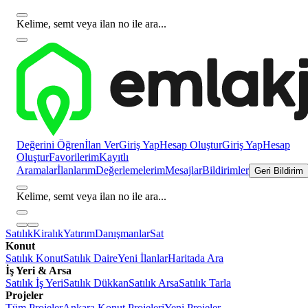
Kelime, semt veya ilan no ile ara...
Değerini Öğren
İlan Ver
Giriş Yap
Hesap Oluştur
Giriş Yap
Hesap
Oluştur
Favorilerim
Kayıtlı
Aramalar
İlanlarım
Değerlemelerim
Mesajlar
Bildirimler
Geri Bildirim
Kelime, semt veya ilan no ile ara...
Satılık
Kiralık
Yatırım
Danışmanlar
Sat
Konut
Satılık Konut
Satılık Daire
Yeni İlanlar
Haritada Ara
İş Yeri & Arsa
Satılık İş Yeri
Satılık Dükkan
Satılık Arsa
Satılık Tarla
Projeler
Tüm Projeler
Ankara Konut Projeleri
Yeni Projeler