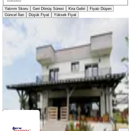
Yatırım Skoru
Geri Dönüş Süresi
Kira Geliri
Fiyatı Düşen
Güncel İlan
Düşük Fiyat
Yüksek Fiyat
MANZARALI
%
4
Buca Karacaagac'ta 1375 M2arsa
İcinde 4+1 Havuzlu Lüx Villa
Buca, Karacaağaç Mahallesi
4+1
·
250 m²
·
08.04.2026
14.950.000 ₺
15.500.000 ₺
Startkey Akın Gayrimenkul
Mehmet Tekin
Ara