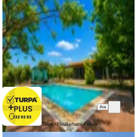
Alanı Havuzlu Satılık Villa
Buca, Kaynaklar Merkez Mahallesi
2+1
·
130 m²
·
09.07.2026
21.500.000 ₺
Turpa +Plus
Barbaros Fidanlı
Ara
Ara
Turpa +Plus
Barbaros Fidanlı
MANZARALI