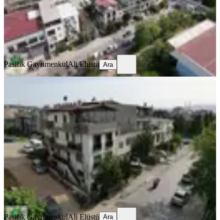
19.350.000 ₺
Pasifik Gayrimenkul
Ali Elüstü
Ara
Pasifik Gayrimenkul
Ali Elüstü
Ara
Pasifikten Buca Adatepede Satılık 3+1
2 Tripleks Geniş Villa
Buca, Adatepe Mahallesi
3+1
·
173 m²
·
23.06.2026
19.350.000 ₺
Pasifik Gayrimenkul
Ali Elüstü
Ara
Pasifik Gayrimenkul
Ali Elüstü
Ara