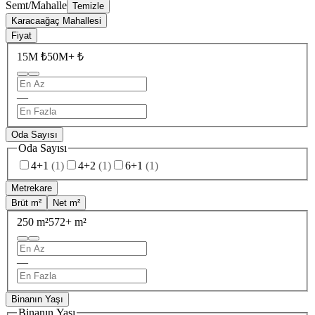
Semt/Mahalle
Temizle
Karacaağaç Mahallesi
Fiyat
15M ₺
50M+ ₺
—
Oda Sayısı
Oda Sayısı
4+1
(
1
)
4+2
(
1
)
6+1
(
1
)
Metrekare
Brüt m²
Net m²
250 m²
572+ m²
—
Binanın Yaşı
Binanın Yaşı