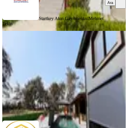
Ara
Startkey Akın Gayrimenkul
Mehmet
Tekin
SIFIR BİNA
İzmir Buca Karacaağaç 5 Dönüm
Arsa Özel Yapım 6+1 Müstakil Villa
Buca, Karacaağaç Mahallesi
6+1
·
572 m²
·
25.03.2026
99.000.000 ₺
FAST BUY GAYRİMENKUL
Faik ÖZKAYA
Ara