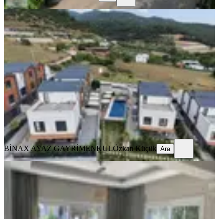
SIFIR BİNA
%
3
Kaynaklar Villa Platano 'da 4 + 1
Lüx Villa
Buca, Kaynaklar Merkez Mahallesi
4+1
·
250 m²
·
30.04.2026
16.000.000 ₺
16.500.000 ₺
BİNAX AYAZ GAYRİMENKUL
Özkan Küçük
Ara
BİNAX AYAZ GAYRİMENKUL
Özkan Küçük
Ara
TERASLI
Acil Satılık Depreme Dayanıklı Geniş
Bahçeli 3+1 Villa – İzmir Buca Zafer
Mahallesi (olduruk)
Buca, Zafer Mahallesi