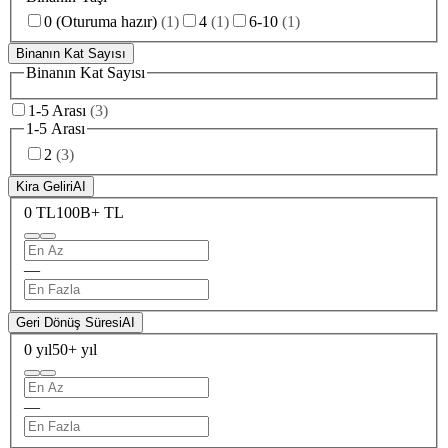
0 (Oturuma hazır)
(
1
)
4
(
1
)
6-10
(
1
)
Binanın Kat Sayısı
Binanın Kat Sayısı
1-5 Arası
(
3
)
1-5 Arası
2
(
3
)
Kira Geliri
AI
0 TL
100B+ TL
—
Geri Dönüş Süresi
AI
0 yıl
50+ yıl
—