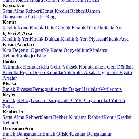
Kaynaklar
Satın Alma Rehberi
Konut Kredisi Rehberi
Uzman
Danışmanlar
Emlakjet Blog
Konut
Kiralık Konut
Kiralık Daire
Günlük Kiralık Daire
Haritada Ara
İş Yeri & Arsa
Kiralık İş Yeri
Kiralık Dükkan
Kiralık İş Yeri Piyasası
Kiralık Arsa
Kiracı Araçları
Kira Değerini Öğren
Ne Kadar Ödeyebilirim
Kiralama
Rehberi
Emlakjet Blog
İlanlar
Yatırımlık Konutlar
Kira Geliri Yüksek Konutlar
Hızlı Geri Dönüşlü
Konutlar
Fiyatı Düşen Konutlar
Yatırımlık Arsalar
Uygun m² Fiyatlı
Arsalar
Piyasa
Emlak Piyasası
Demografi Analizi
Değer Haritaları
Verilerimiz
Keşfet
Emlakjet Blog
Uzman Danışmanlar
GYF (Gayrimenkul Yatırım
Fonu)
Rehberler
Satın Alma Rehberi
Satıcı Rehberi
Kiralama Rehberi
Konut Kredisi
Rehberi
Danışman Ara
Emlak Danışmanları
Emlak Ofisleri
Uzman Danışmanlar