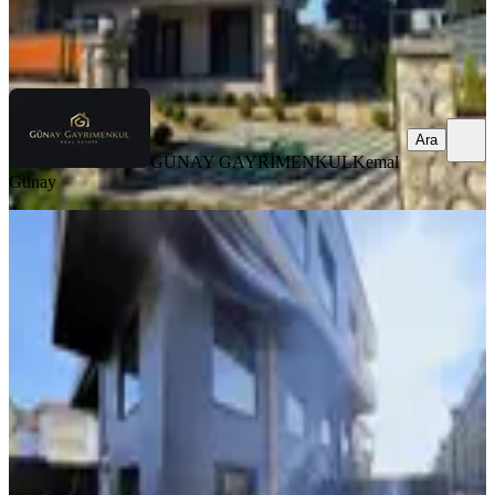
GÜNAY GAYRİMENKUL
Kemal Günay
Ara
Ara
GÜNAY GAYRİMENKUL
Kemal
Günay
SIFIR BİNA
Msg'den Kaynaklar Merkezde
Müstakil Havuzlu 4+1 Tripleks Villa
Buca, Kaynaklar Merkez Mahallesi
4+1
·
144 m²
·
27.12.2025
19.500.000 ₺
MSG GAYRİMENKUL YATIRIM DANIŞMANLIĞI
BURAK