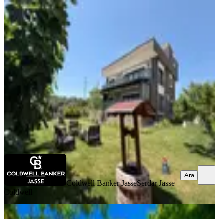
Buca Belenbaşı'nda Satılık Lüks
Tripleks Villa 6+1
Buca, Belenbaşı Mahallesi
6+1
·
630 m²
·
09.07.2026
19.500.000 ₺
Coldwell Banker Jasse
Serdar Jasse Coldwell
Ara
Ara
Coldwell Banker Jasse
Serdar Jasse
Coldwell
MANZARALI
Buca Kaynaklar Doğa İçi Özel Yaşam