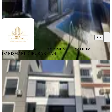
CAN
Ara
Ara
MSG GAYRİMENKUL YATIRIM
DANIŞMANLIĞI
BURAK CAN
SIFIR BİNA
Novuss Gayrimenkul\\sınav Koleji
Yakını Ultra Lüks Müstakil 4+1 Villa
Buca, Çamlıkule Mahallesi
4+1
·
306 m²
·
10.12.2025
15.000.000 ₺