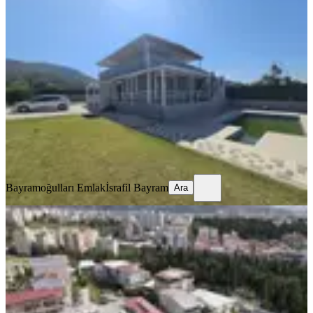
%
11
Kılırıklarda Satılık 800m2 Arsa
Üzerinde Doğa Manzaralı Villa
Buca, Kırklar Mahallesi
3+1
·
850 m²
·
03.07.2026
12.500.000 ₺
14.000.000 ₺
Bayramoğulları Emlak
İsrafil Bayram
Ara
Bayramoğulları Emlak
İsrafil Bayram
Ara
Pasifikten Buca Adatepede Satılık 3+1
2 Adet Tripleks Villa
Buca, Adatepe Mahallesi
3+1
·
160 m²
·
23.06.2026