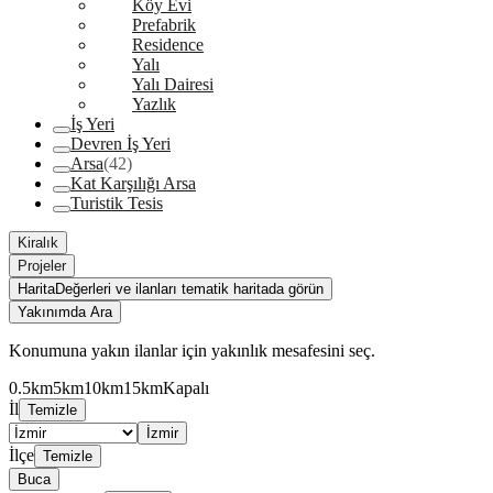
Köy Evi
Prefabrik
Residence
Yalı
Yalı Dairesi
Yazlık
İş Yeri
Devren İş Yeri
Arsa
(42)
Kat Karşılığı Arsa
Turistik Tesis
Kiralık
Projeler
Harita
Değerleri ve ilanları tematik haritada görün
Yakınımda Ara
Konumuna yakın ilanlar için yakınlık mesafesini seç.
0.5km
5km
10km
15km
Kapalı
İl
Temizle
İzmir
İlçe
Temizle
Buca