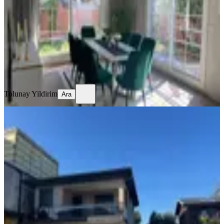
3+1
·
450 m²
·
30.04.2025
11.500.000 ₺
Tolunay Yildirim
Ara
Tolunay Yildirim
Ara
SIFIR BİNA
Günay'dan Buca Kaynaklarda Satılık
Lüks Villa
Buca, Yıldızlar Mahallesi
3+1
·
250 m²
·
08.01.2026
10.500.000 ₺