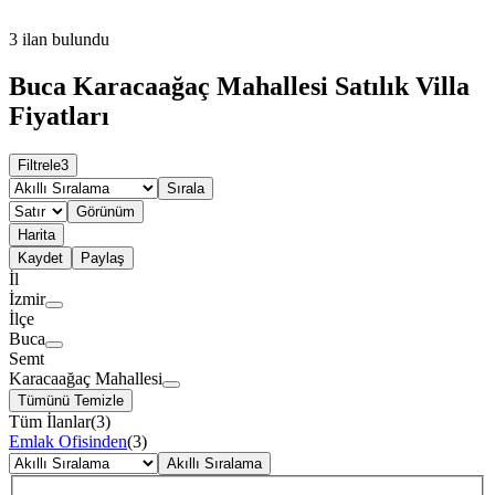
3
ilan bulundu
Buca Karacaağaç Mahallesi Satılık Villa
Fiyatları
Filtrele
3
Sırala
Görünüm
Harita
Kaydet
Paylaş
İl
İzmir
İlçe
Buca
Semt
Karacaağaç Mahallesi
Tümünü Temizle
Tüm İlanlar
(
3
)
Emlak Ofisinden
(
3
)
Akıllı Sıralama