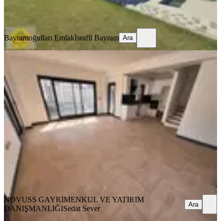
Bayramoğulları Emlak
İsrafil Bayram
Ara
Bayramoğulları Emlak
İsrafil Bayram
Ara
SIFIR BİNA
Novuss Gayrimenkul\\kaynaklar
Merkez'de Ultra Ultra Lüks Villa
Buca, Kaynaklar Merkez Mahallesi
3+1
·
135 m²
·
17.07.2026
10.900.000 ₺
NOVUSS GAYRİMENKUL VE YATIRIM
DANIŞMANLIĞI
Sedat Sever
Ara
NOVUSS GAYRİMENKUL VE YATIRIM
Ara
DANIŞMANLIĞI
Sedat Sever