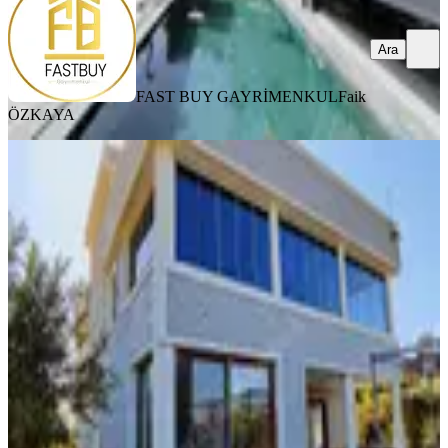
Ara
FAST BUY GAYRİMENKUL
Faik
ÖZKAYA
Buca Karacaağaç Köyü Satılık
Müstakil 4+2 Villa
Buca, Karacaağaç Mahallesi
4+2
·
400 m²
·
07.05.2024
18.000.000 ₺
Werymax Gayrimenkul
Yüksel Kutlay
Ara