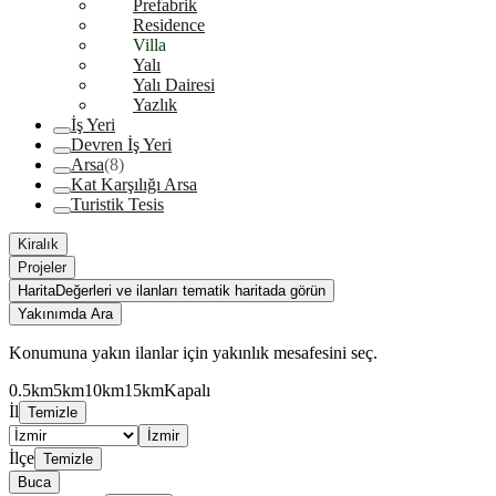
Prefabrik
Residence
Villa
Yalı
Yalı Dairesi
Yazlık
İş Yeri
Devren İş Yeri
Arsa
(8)
Kat Karşılığı Arsa
Turistik Tesis
Kiralık
Projeler
Harita
Değerleri ve ilanları tematik haritada görün
Yakınımda Ara
Konumuna yakın ilanlar için yakınlık mesafesini seç.
0.5km
5km
10km
15km
Kapalı
İl
Temizle
İzmir
İlçe
Temizle
Buca