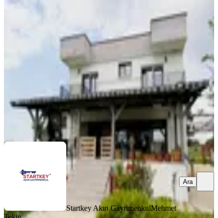
%
4
Buca Karacaagac'ta 1375 M2arsa
İcinde 4+1 Havuzlu Lüx Villa
Buca, Karacaağaç Mahallesi
4+1
·
250 m²
·
08.04.2026
14.950.000 ₺
15.500.000 ₺
Startkey Akın Gayrimenkul
Mehmet Tekin
Ara
Ara
Startkey Akın Gayrimenkul
Mehmet
Tekin