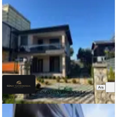
Günay'dan Buca Kaynaklarda Satılık
Lüks Villa
Buca, Yıldızlar Mahallesi
3+1
·
250 m²
·
08.01.2026
10.500.000 ₺
GÜNAY GAYRİMENKUL
Kemal Günay
Ara
Ara
GÜNAY GAYRİMENKUL
Kemal
Günay
SIFIR BİNA
Msg'den Kaynaklar Merkezde