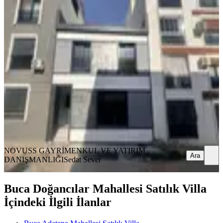
SIFIR BİNA
Novuss Gayrimenkul\\sınav Koleji
Yakını Ultra Lüks Müstakil 4+1 Villa
Buca, Çamlıkule Mahallesi
4+1
·
306 m²
·
10.12.2025
15.000.000 ₺
NOVUSS GAYRİMENKUL VE YATIRIM
DANIŞMANLIĞI
Sedat Sever
Ara
NOVUSS GAYRİMENKUL VE YATIRIM
Ara
DANIŞMANLIĞI
Sedat Sever
Buca Doğancılar Mahallesi Satılık Villa
İçindeki İlgili İlanlar