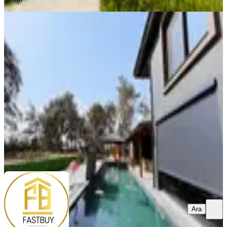
SIFIR BİNA
İzmir Buca Karacaağaç 5 Dönüm
Arsa Özel Yapım 6+1 Müstakil Villa
Buca, Karacaağaç Mahallesi
6+1
·
572 m²
·
25.03.2026
99.000.000 ₺
FAST BUY GAYRİMENKUL
Faik ÖZKAYA
Ara
Ara