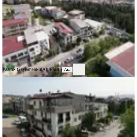
Buca, Adatepe Mahallesi
3+1
·
160 m²
·
23.06.2026
19.350.000 ₺
Pasifik Gayrimenkul
Ali Elüstü
Ara
Pasifik Gayrimenkul
Ali Elüstü
Ara
Pasifikten Buca Adatepede Satılık 3+1
2 Tripleks Geniş Villa
Buca, Adatepe Mahallesi
3+1
·
173 m²
·
23.06.2026
19.350.000 ₺