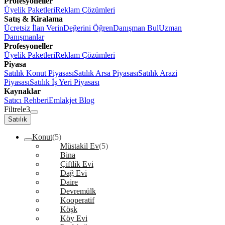
Profesyoneller
Üyelik Paketleri
Reklam Çözümleri
Satış & Kiralama
Ücretsiz İlan Verin
Değerini Öğren
Danışman Bul
Uzman
Danışmanlar
Profesyoneller
Üyelik Paketleri
Reklam Çözümleri
Piyasa
Satılık Konut Piyasası
Satılık Arsa Piyasası
Satılık Arazi
Piyasası
Satılık İş Yeri Piyasası
Kaynaklar
Satıcı Rehberi
Emlakjet Blog
Filtrele
3
Satılık
Konut
(5)
Müstakil Ev
(5)
Bina
Çiftlik Evi
Dağ Evi
Daire
Devremülk
Kooperatif
Köşk
Köy Evi