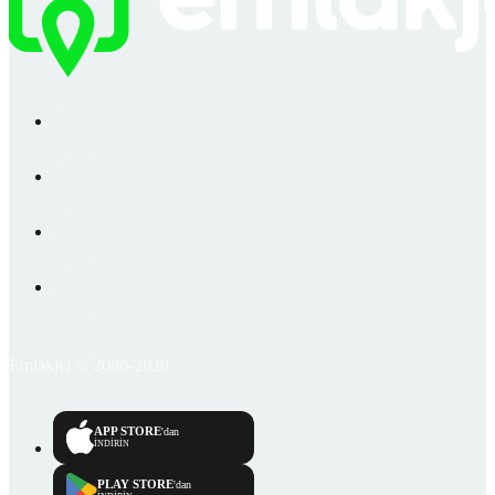
Emlakjet © 2006-2026
APP STORE
'dan
İNDİRİN
PLAY STORE
'dan