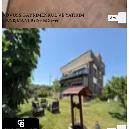
Ara
NOVUSS GAYRİMENKUL VE YATIRIM
Ara
DANIŞMANLIĞI
Sedat Sever
Buca Belenbaşı'nda Satılık Lüks
Tripleks Villa 6+1
Buca, Belenbaşı Mahallesi
6+1
·
630 m²
·
09.07.2026
19.500.000 ₺
Coldwell Banker Jasse
Serdar Jasse Coldwell
Ara