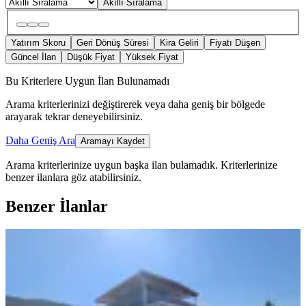
Akıllı Sıralama
Yatırım Skoru
Geri Dönüş Süresi
Kira Geliri
Fiyatı Düşen
Güncel İlan
Düşük Fiyat
Yüksek Fiyat
Bu Kriterlere Uygun İlan Bulunamadı
Arama kriterlerinizi değiştirerek veya daha geniş bir bölgede
arayarak tekrar deneyebilirsiniz.
Daha Geniş Ara
Aramayı Kaydet
Arama kriterlerinize uygun başka ilan bulamadık.
Kriterlerinize
benzer ilanlara göz atabilirsiniz.
Benzer İlanlar
EŞYALI
Kırıklar'da Doğa Manzaralı,
Havuzlu, Eşyalı Satılık Villa
Buca, Kırklar Mahallesi