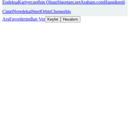
Endeksa
Kariyer.net
İşin Olsun
Sigortam.net
Arabam.com
Hangikredi
Cimri
Neredekal
SteelOrbis
Chemorbis
Ara
Favorilerim
İlan Ver
Keşfet
Hesabım