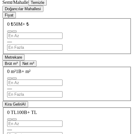
Semt/Mahalle
Temizle
Doğancılar Mahallesi
Fiyat
0 ₺
50M+ ₺
—
Metrekare
Brüt m²
Net m²
0 m²
1B+ m²
—
Kira Geliri
AI
0 TL
100B+ TL
—