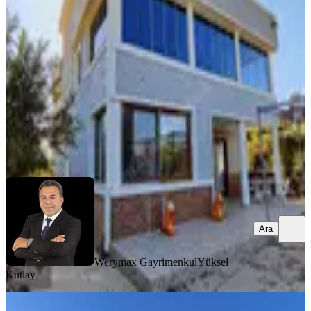
Buca, Karacaağaç Mahallesi
4+2
·
400 m²
·
07.05.2024
18.000.000 ₺
Werymax Gayrimenkul
Yüksel Kutlay
Ara
Ara
Werymax Gayrimenkul
Yüksel
Kutlay
SIFIR BİNA