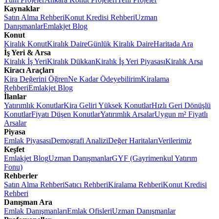
Kaynaklar
Satın Alma Rehberi
Konut Kredisi Rehberi
Uzman
Danışmanlar
Emlakjet Blog
Konut
Kiralık Konut
Kiralık Daire
Günlük Kiralık Daire
Haritada Ara
İş Yeri & Arsa
Kiralık İş Yeri
Kiralık Dükkan
Kiralık İş Yeri Piyasası
Kiralık Arsa
Kiracı Araçları
Kira Değerini Öğren
Ne Kadar Ödeyebilirim
Kiralama
Rehberi
Emlakjet Blog
İlanlar
Yatırımlık Konutlar
Kira Geliri Yüksek Konutlar
Hızlı Geri Dönüşlü
Konutlar
Fiyatı Düşen Konutlar
Yatırımlık Arsalar
Uygun m² Fiyatlı
Arsalar
Piyasa
Emlak Piyasası
Demografi Analizi
Değer Haritaları
Verilerimiz
Keşfet
Emlakjet Blog
Uzman Danışmanlar
GYF (Gayrimenkul Yatırım
Fonu)
Rehberler
Satın Alma Rehberi
Satıcı Rehberi
Kiralama Rehberi
Konut Kredisi
Rehberi
Danışman Ara
Emlak Danışmanları
Emlak Ofisleri
Uzman Danışmanlar