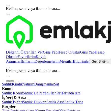
Kelime, semt veya ilan no ile ara...
Değerini Öğren
İlan Ver
Giriş Yap
Hesap Oluştur
Giriş Yap
Hesap
Oluştur
Favorilerim
Kayıtlı
Aramalar
İlanlarım
Değerlemelerim
Mesajlar
Bildirimler
Geri Bildirim
Kelime, semt veya ilan no ile ara...
Satılık
Kiralık
Yatırım
Danışmanlar
Sat
Konut
Satılık Konut
Satılık Daire
Yeni İlanlar
Haritada Ara
İş Yeri & Arsa
Satılık İş Yeri
Satılık Dükkan
Satılık Arsa
Satılık Tarla
Projeler
Tüm Projeler
Ankara Konut Projeleri
Yeni Projeler