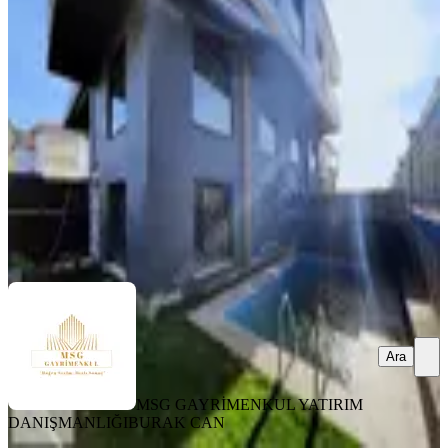
Müstakil Havuzlu 4+1 Tripleks Villa
Buca, Kaynaklar Merkez Mahallesi
4+1
·
144 m²
·
27.12.2025
19.500.000 ₺
MSG GAYRİMENKUL YATIRIM DANIŞMANLIĞI
BURAK
CAN
Ara
Ara
MSG GAYRİMENKUL YATIRIM
DANIŞMANLIĞI
BURAK CAN