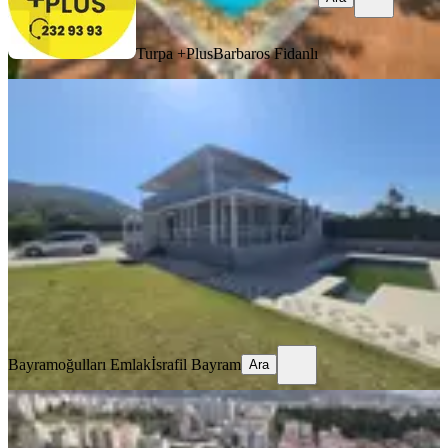
Turpa +Plus
Barbaros Fidanlı
MANZARALI
%
11
Kılırıklarda Satılık 800m2 Arsa
Üzerinde Doğa Manzaralı Villa
Buca, Kırklar Mahallesi
3+1
·
850 m²
·
03.07.2026
12.500.000 ₺
14.000.000 ₺
Bayramoğulları Emlak
İsrafil Bayram
Ara
Bayramoğulları Emlak
İsrafil Bayram
Ara
Pasifikten Buca Adatepede Satılık 3+1
2 Adet Tripleks Villa