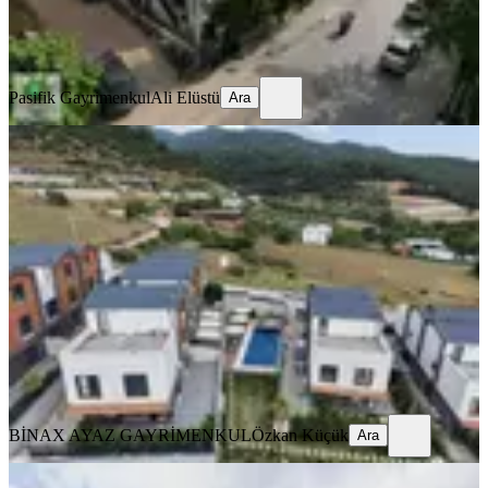
Pasifik Gayrimenkul
Ali Elüstü
Ara
Pasifik Gayrimenkul
Ali Elüstü
Ara
SIFIR BİNA
%
3
Kaynaklar Villa Platano 'da 4 + 1
Lüx Villa
Buca, Kaynaklar Merkez Mahallesi
4+1
·
250 m²
·
30.04.2026
16.000.000 ₺
16.500.000 ₺
BİNAX AYAZ GAYRİMENKUL
Özkan Küçük
Ara
BİNAX AYAZ GAYRİMENKUL
Özkan Küçük
Ara
MANZARALI