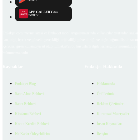
İNDİRİN
APP GALLERY
'den
İNDİRİN
Emlakjet.com internet sitesi ve Emlakjet mobil uygulamalarında kullanıcılar tarafından sağlana
ilan, bilgi, içerik ve görselin gerçekliği, orijinalliği, güvenilirliği ve doğruluğuna ilişkin soru
içerikleri giren kullanıcıya ait olup, Emlakjet'in bu hususlarla ilgili herhangi bir sorumluluğu
bulunmamaktadır.
Kaynaklar
Emlakjet Hakkında
Emlakjet Blog
Hakkımızda
Satın Alma Rehberi
Ödüllerimiz
Satıcı Rehberi
Reklam Çözümleri
Kiralama Rehberi
Kurumsal Materyaller
Konut Kredisi Rehberi
İnsan Kaynakları
Ne Kadar Ödeyebilirim
İletişim