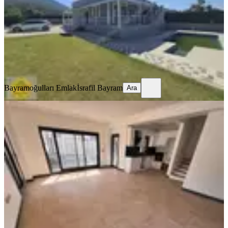
3+1
·
850 m²
·
27.07.2026
14.000.000 ₺
Bayramoğulları Emlak
İsrafil Bayram
Ara
Bayramoğulları Emlak
İsrafil Bayram
Ara
SIFIR BİNA
Novuss Gayrimenkul\\kaynaklar
Merkez'de Ultra Ultra Lüks Villa
Buca, Kaynaklar Merkez Mahallesi
3+1
·
135 m²
·
17.07.2026
10.900.000 ₺
NOVUSS GAYRİMENKUL VE YATIRIM
DANIŞMANLIĞI
Sedat Sever