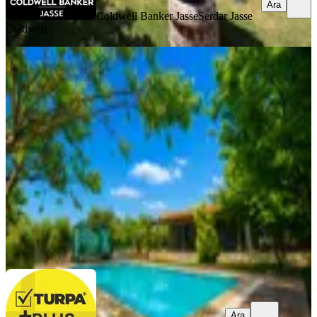
Ara
Coldwell Banker Jasse
Serdar Jasse
Coldwell
MANZARALI
Buca Kaynaklar Doğa İçi Özel Yaşam
Alanı Havuzlu Satılık Villa
Buca, Kaynaklar Merkez Mahallesi
2+1
·
130 m²
·
09.07.2026
21.500.000 ₺
Turpa +Plus
Barbaros Fidanlı
Ara
Ara