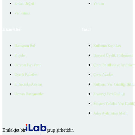
Emlak Değeri
Yardım
Verilerimiz
Hizmetler
Yasal
Danışman Bul
Kullanım Koşulları
Projeler
Bireysel Üyelik Sözleşmesi
Ücretsiz İlan Verin
Çerez Politikası ve Aydınlat
Üyelik Paketleri
Çerez Ayarları
EmlakZeka Asistan
Kullanıcı Veri Gizliliği Bildi
Uzman Danışmanlar
Ziyaretçi Veri Gizliliği
Müşteri Yetkilisi Veri Gizlili
Aday Aydınlatma Metni
Emlakjet bir
grup şirketidir.