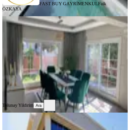
FAST BUY GAYRİMENKUL
Faik
ÖZKAYA
TERASLI
Acil Satılık Depreme Dayanıklı Geniş
Bahçeli 3+1 Villa – İzmir Buca Zafer
Mahallesi (olduruk)
Buca, Zafer Mahallesi
3+1
·
450 m²
·
30.04.2025
11.500.000 ₺
Tolunay Yildirim
Ara
Tolunay Yildirim
Ara
Buca Karacaağaç Köyü Satılık
Müstakil 4+2 Villa