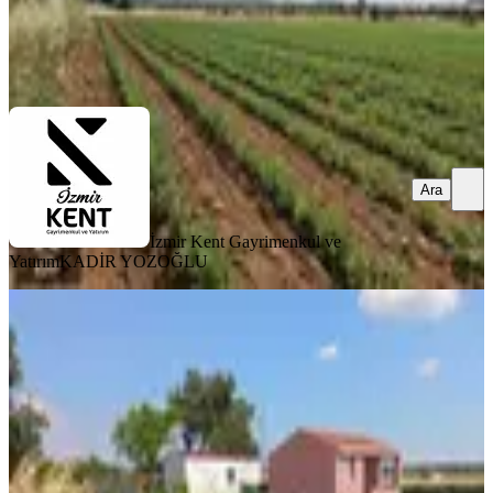
İzmir Kent Gayrimenkul ve Yatırım
KADİR YOZOĞLU
Ara
Ara
İzmir Kent Gayrimenkul ve
Yatırım
KADİR YOZOĞLU
Karacaağaç Su Satılık Bahçe
Buca, Karacaağaç Mahallesi
514 m²
·
3.206/m²
·
16.06.2026
1.648.000 ₺