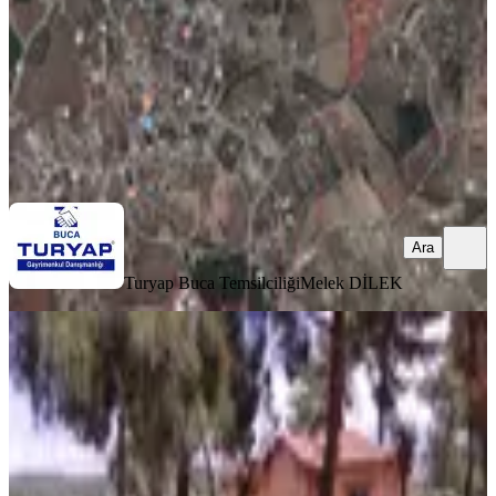
4.850.000 ₺
Turyap Buca Temsilciliği
Melek DİLEK
Ara
Ara
Turyap Buca Temsilciliği
Melek DİLEK
YOLA YAKIN
İzmir -buca-karaağaç'ta 46.500 M2
Satılık Tarla/bağ/bahçe/ev....
Buca, Karacaağaç Mahallesi
46500 m²
·
Kanalizasyon, Parselli
+1
·
1.559/m²
·
16.06.2026