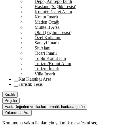
Depo, Antrepo İzinli
Hastane (Sağlık Tesisi)
Konut+Ticaret Alanı
Konut İmarlı
Maden Ocağı
Muhtelif Arsa
Okul (Eğitim Tesisi)
Özel Kullanım
Sanayi İmarlı
Sit Alanı
Ticari İmarlı
Toplu Konut İçin
Turizm/Konut Alanı
Turizm İmarlı
Villa İmarlı
Kat Karşılığı Arsa
Turistik Tesis
Kiralık
Projeler
Harita
Değerleri ve ilanları tematik haritada görün
Yakınımda Ara
Konumuna yakın ilanlar için yakınlık mesafesini seç.