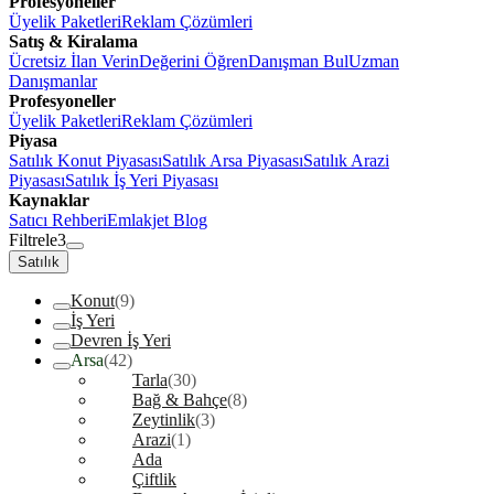
Profesyoneller
Üyelik Paketleri
Reklam Çözümleri
Satış & Kiralama
Ücretsiz İlan Verin
Değerini Öğren
Danışman Bul
Uzman
Danışmanlar
Profesyoneller
Üyelik Paketleri
Reklam Çözümleri
Piyasa
Satılık Konut Piyasası
Satılık Arsa Piyasası
Satılık Arazi
Piyasası
Satılık İş Yeri Piyasası
Kaynaklar
Satıcı Rehberi
Emlakjet Blog
Filtrele
3
Satılık
Konut
(9)
İş Yeri
Devren İş Yeri
Arsa
(42)
Tarla
(30)
Bağ & Bahçe
(8)
Zeytinlik
(3)
Arazi
(1)
Ada
Çiftlik