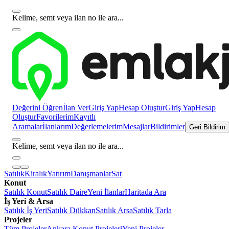
Kelime, semt veya ilan no ile ara...
Değerini Öğren
İlan Ver
Giriş Yap
Hesap Oluştur
Giriş Yap
Hesap
Oluştur
Favorilerim
Kayıtlı
Aramalar
İlanlarım
Değerlemelerim
Mesajlar
Bildirimler
Geri Bildirim
Kelime, semt veya ilan no ile ara...
Satılık
Kiralık
Yatırım
Danışmanlar
Sat
Konut
Satılık Konut
Satılık Daire
Yeni İlanlar
Haritada Ara
İş Yeri & Arsa
Satılık İş Yeri
Satılık Dükkan
Satılık Arsa
Satılık Tarla
Projeler
Tüm Projeler
Ankara Konut Projeleri
Yeni Projeler