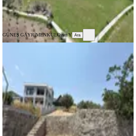
GÜNEŞ GAYRİMENKUL
Ozan Y
Ara
GÜNEŞ GAYRİMENKUL
Ozan Y
Ara
KANALİZASYON
| Karacaağaç'da Fırsat Arsa| 280m2|
Manzaralı Yatırımlık|
Buca, Karacaağaç Mahallesi
290 m²
·
Kanalizasyon
·
5.345/m²
·
10.07.2026
1.550.000 ₺
Güler gayrimenkul
Emrullah Güler
Ara