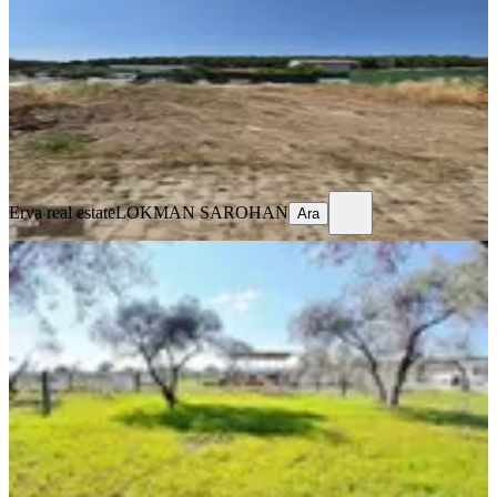
291 m²
·
4.124/m²
·
11.06.2026
1.200.000 ₺
Erva real estate
LOKMAN SAROHAN
Ara
Erva real estate
LOKMAN SAROHAN
Ara
YOLA YAKIN
Süper Konum Süper Fiyat!!!
Buca, Karacaağaç Mahallesi
210 m²
·
Parselli, Sanayi Elektriği
+1
·
4.048/m²
·
02.06.2026
850.000 ₺
aktaşlar inşaat gyo
Cüneyt Aktaş