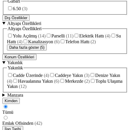
Gabari
6.50
(
3
)
Dış Özellikler
Altyapı Özellikleri
Altyapı Özellikleri
Yolu Açılmış
(
14
)
Parselli
(
11
)
Elektrik Hattı
(
4
)
Su
Hattı
(
4
)
Kanalizasyon
(
6
)
Telefon Hattı
(
2
)
Daha fazla göster (5)
Konum Özellikleri
Yakınlık
Yakınlık
Cadde Üzerinde
(
4
)
Caddeye Yakın
(
3
)
Denize Yakın
(
4
)
Havaalanına Yakın
(
6
)
Merkezde
(
2
)
Toplu Ulaşıma
Yakın
(
12
)
Manzara
Kimden
Tümü
Emlak Ofisinden
(
42
)
İlan Tarihi