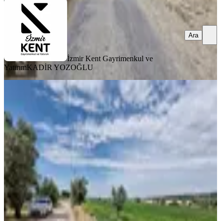
Ara
İzmir Kent Gayrimenkul ve
Yatırım
KADİR YOZOĞLU
YOLA YAKIN
Buca Karacaağaç Satılık 2090 M2
Merkezde Tarla
Buca, Karacaağaç Mahallesi
2090 m²
·
Parselli, Yolu Açılmış
·
2.823/m²
·
20.06.2026
5.900.000 ₺
İzmir Kent Gayrimenkul ve Yatırım
KADİR YOZOĞLU