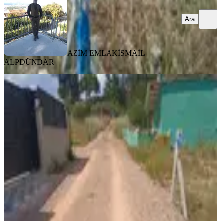
Ara
AZİM EMLAK
İSMAİL
ALPDÜNDAR
TAKASLI
Karacaağaç'ta Satılık 210 Metre
Bahçe
Buca, Karacaağaç Mahallesi
210 m²
·
40.476/m²
·
29.05.2026
8.500.000 ₺
AZİM EMLAK
İSMAİL ALPDÜNDAR
Ara