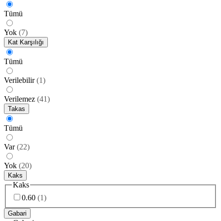
Tümü
Yok
(
7
)
Kat Karşılığı
Tümü
Verilebilir
(
1
)
Verilemez
(
41
)
Takas
Tümü
Var
(
22
)
Yok
(
20
)
Kaks
Kaks
0.60
(
1
)
Gabari