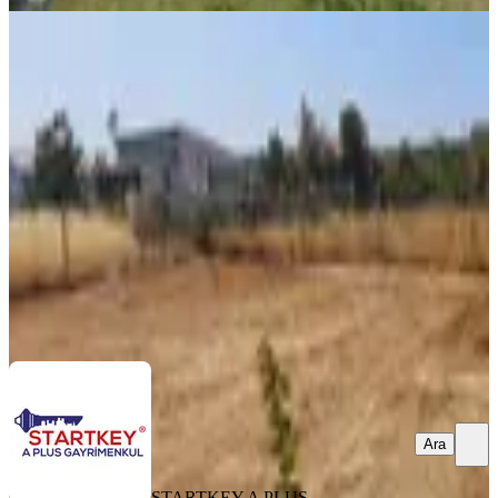
Buca Karaağaç Mahallesinde Satılık
Kooparatif Hisseli Tarla
Buca, Karacaağaç Mahallesi
350 m²
·
4.286/m²
·
16.04.2026
1.500.000 ₺
STARTKEY A PLUS GAYRİMENKUL
Aykut karaca
Ara
Ara
STARTKEY A PLUS