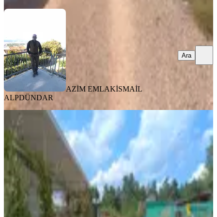
Ara
AZİM EMLAK
İSMAİL
ALPDÜNDAR
TAKASLI
%
23
Karacaağaç'ta Satılık
Buca, Karacaağaç Mahallesi
210 m²
·
4.048/m²
·
29.05.2026
850.000 ₺
1.100.000 ₺