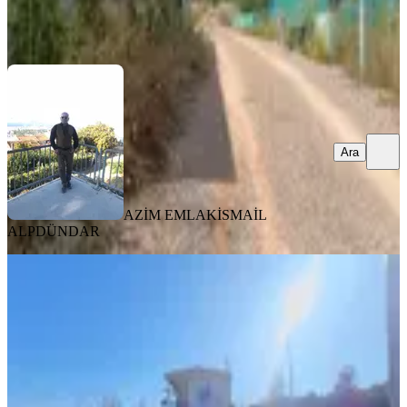
AZİM EMLAK
İSMAİL ALPDÜNDAR
Ara
Ara
AZİM EMLAK
İSMAİL
ALPDÜNDAR
Buca Karacaağaçta Yüksek Tavanlı
Ferah Villa Takasa Açık
Buca, Karacaağaç Mahallesi
287650 m²
·
10/m²
·
11.05.2026
2.900.000 ₺