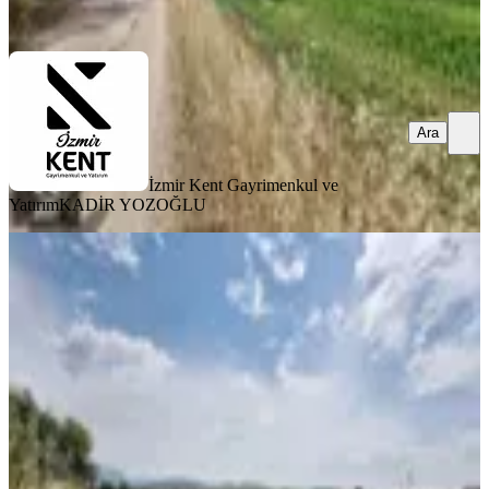
Ara
Ara
İzmir Kent Gayrimenkul ve
Yatırım
KADİR YOZOĞLU
YOLA YAKIN
Buca Karacaağaç Satılık 3600 M2
Merkezde Tarla
Buca, Karacaağaç Mahallesi
3630 m²
·
Parselli, Yolu Açılmış
·
2.686/m²
·
20.06.2026
9.750.000 ₺