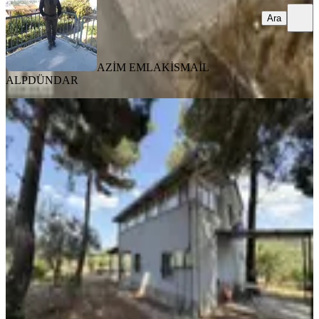
Ara
AZİM EMLAK
İSMAİL
ALPDÜNDAR
TAKASLI
%
16
Karacaağaç Köy Merkezinde Doğayla
İç İçe Emsalsiz Bahçe
Buca, Karacaağaç Mahallesi
5000 m²
·
3.750/m²
·
24.07.2026
18.750.000 ₺
22.250.000 ₺
Güler gayrimenkul
Yasin Bildirir
Ara