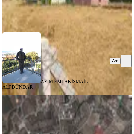
AZİM EMLAK
İSMAİL ALPDÜNDAR
Ara
Ara
AZİM EMLAK
İSMAİL
ALPDÜNDAR
TAKASLI
Turyap Buca'dan Karacaağaçta
Satılık Betonyol Üzerinde Tarla
Buca, Karacaağaç Mahallesi
1450 m²
·
3.345/m²
·
16.06.2026