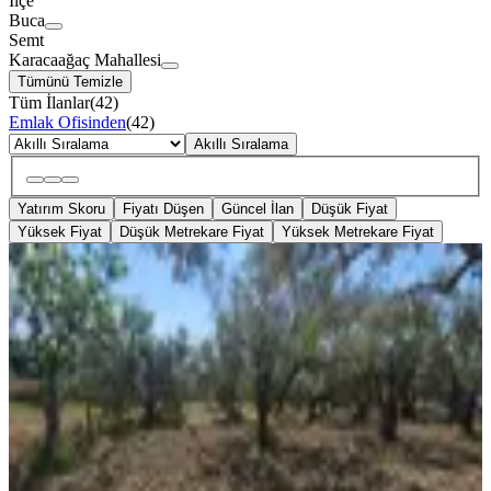
İlçe
Buca
Semt
Karacaağaç Mahallesi
Tümünü Temizle
Tüm İlanlar
(
42
)
Emlak Ofisinden
(
42
)
Akıllı Sıralama
Yatırım Skoru
Fiyatı Düşen
Güncel İlan
Düşük Fiyat
Yüksek Fiyat
Düşük Metrekare Fiyat
Yüksek Metrekare Fiyat
YENİ
Karacaağaç Köyünde Kadastro Yol
Cepheli Kök Hisse
Buca, Karacaağaç Mahallesi
1835 m²
·
3.270/m²
·
07.08.2026
6.000.000 ₺
GÜNEŞ GAYRİMENKUL
Ozan Y