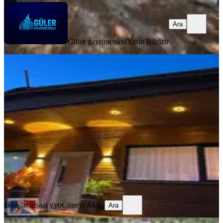
Ara
Güler gayrimenkul
Yasin Bildirir
YOLA YAKIN
Buca Karacaağaç Köyü 420 M2 Arsa
+ Sıfır Ağaç Ev
Buca, Karacaağaç Mahallesi
420 m²
·
Kanalizasyon, Parselli
+1
·
10.952/m²
·
23.07.2026
4.600.000 ₺
aktaşlar inşaat gyo
Cüneyt Aktaş
Ara
aktaşlar inşaat gyo
Cüneyt Aktaş
Ara