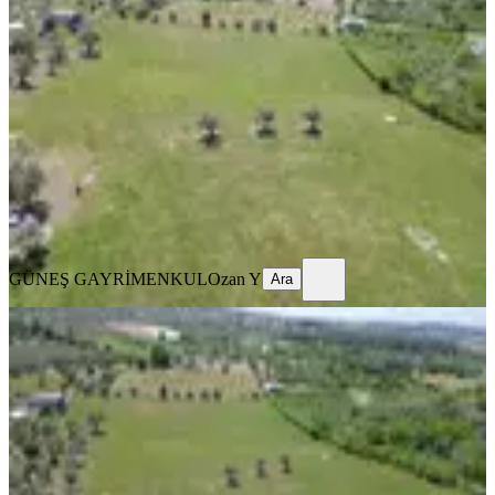
Buca Karacaağaçta Fırsat Satılık Arsa
Buca, Karacaağaç Mahallesi
5715 m²
·
2.625/m²
·
17.07.2026
15.000.000 ₺
GÜNEŞ GAYRİMENKUL
Ozan Y
Ara
GÜNEŞ GAYRİMENKUL
Ozan Y
Ara
Buca Karacaağaç Köyünde Yol
Cepheli Arazi
Buca, Karacaağaç Mahallesi
6451 m²
·
2.046/m²
·
13.07.2026
13.200.000 ₺