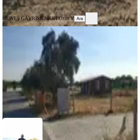
Ara
GÜNEŞ GAYRİMENKUL
Ozan Y
Ara
YENİ
Karacaağaçta Satılık Bahçe
Buca, Karacaağaç Mahallesi
300 m²
·
3.483/m²
·
06.08.2026
1.045.000 ₺
AZİM EMLAK
İSMAİL ALPDÜNDAR
Ara