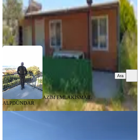
AZİM EMLAK
İSMAİL ALPDÜNDAR
Ara
Ara
AZİM EMLAK
İSMAİL
ALPDÜNDAR
Buca Karacaağaçta 291 M² Tapulu
Bahçe
Buca, Karacaağaç Mahallesi