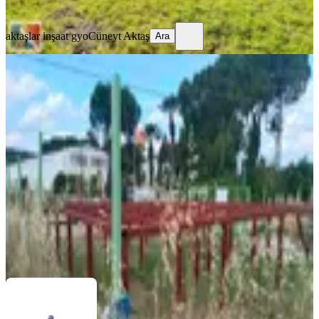
Ara
aktaşlar inşaat gyo
Cüneyt Aktaş
Ara
TAKASLI
Karacaağaç'ta Satılık 210 Metre
Bahçe
Buca, Karacaağaç Mahallesi
210 m²
·
5.238/m²
·
29.05.2026
1.100.000 ₺
AZİM EMLAK
İSMAİL ALPDÜNDAR
Ara