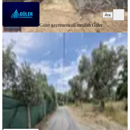
Ara
Güler gayrimenkul
Emrullah Güler
YOLA YAKIN
Buca Karacaağaç Satılık 1090 M2
Merkezde Tapulu Bahçe
Buca, Karacaağaç Mahallesi
1090 m²
·
Parselli, Yolu Açılmış
·
2.661/m²
·
20.06.2026
2.900.000 ₺
İzmir Kent Gayrimenkul ve Yatırım
KADİR YOZOĞLU
Ara