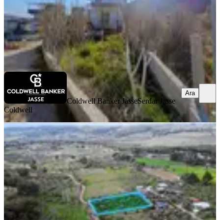
Coldwell Banker Jasse
Serdar Jasse Coldwell
Ara
Ara
Coldwell Banker Jasse
Serdar Jasse
Coldwell
Buca Karacaağaç Satılık Müstakil
Parsel Tarla/ Bağ 1590m2
Buca, Karacaağaç Mahallesi
1593 m²
·
3.766/m²
·
02.05.2026
6.000.000 ₺