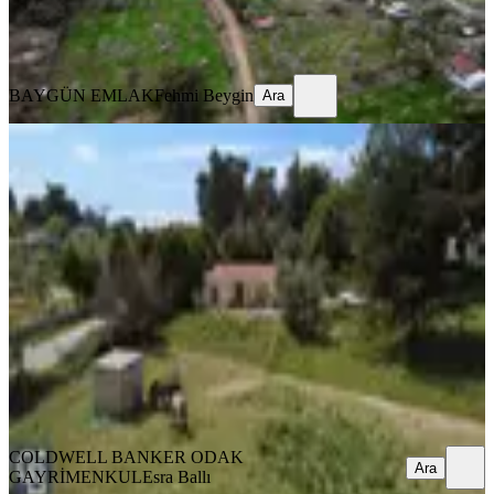
BAYGÜN EMLAK
Fehmi Beygin
Ara
BAYGÜN EMLAK
Fehmi Beygin
Ara
YOLA YAKIN
Buca Karacaağaç Çaylıbağ Mevkinde
Satılık Çiftlik Arazisi
Buca, Karacaağaç Mahallesi
17000 m²
·
Sanayi Elektriği, Yolu Açılmış
·
5.706/m²
·
02.05.2026
97.000.000 ₺
COLDWELL BANKER ODAK GAYRİMENKUL
Esra Ballı
Ara
COLDWELL BANKER ODAK
Ara
GAYRİMENKUL
Esra Ballı