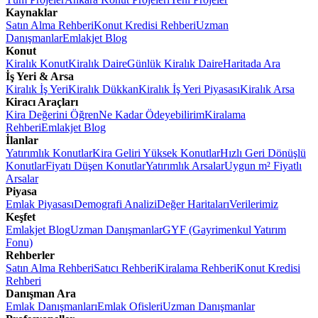
Kaynaklar
Satın Alma Rehberi
Konut Kredisi Rehberi
Uzman
Danışmanlar
Emlakjet Blog
Konut
Kiralık Konut
Kiralık Daire
Günlük Kiralık Daire
Haritada Ara
İş Yeri & Arsa
Kiralık İş Yeri
Kiralık Dükkan
Kiralık İş Yeri Piyasası
Kiralık Arsa
Kiracı Araçları
Kira Değerini Öğren
Ne Kadar Ödeyebilirim
Kiralama
Rehberi
Emlakjet Blog
İlanlar
Yatırımlık Konutlar
Kira Geliri Yüksek Konutlar
Hızlı Geri Dönüşlü
Konutlar
Fiyatı Düşen Konutlar
Yatırımlık Arsalar
Uygun m² Fiyatlı
Arsalar
Piyasa
Emlak Piyasası
Demografi Analizi
Değer Haritaları
Verilerimiz
Keşfet
Emlakjet Blog
Uzman Danışmanlar
GYF (Gayrimenkul Yatırım
Fonu)
Rehberler
Satın Alma Rehberi
Satıcı Rehberi
Kiralama Rehberi
Konut Kredisi
Rehberi
Danışman Ara
Emlak Danışmanları
Emlak Ofisleri
Uzman Danışmanlar