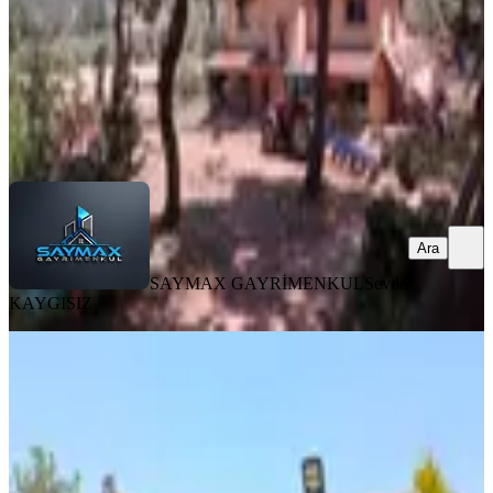
72.500.000 ₺
SAYMAX GAYRİMENKUL
Sevda KAYGISIZ
Ara
Ara
SAYMAX GAYRİMENKUL
Sevda
KAYGISIZ
Karacaağaç'ta Kiralık
Buca, Karacaağaç Mahallesi
500 m²
·
30/m²
·
12.06.2026
15.000 ₺