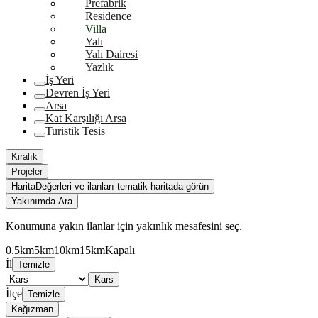
Prefabrik
Residence
Villa
Yalı
Yalı Dairesi
Yazlık
İş Yeri
Devren İş Yeri
Arsa
Kat Karşılığı Arsa
Turistik Tesis
Kiralık
Projeler
Harita
Değerleri ve ilanları tematik haritada görün
Yakınımda Ara
Konumuna yakın ilanlar için yakınlık mesafesini seç.
0.5km
5km
10km
15km
Kapalı
İl
Temizle
Kars
İlçe
Temizle
Kağızman