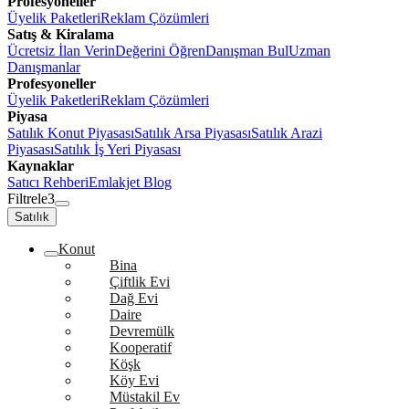
Profesyoneller
Üyelik Paketleri
Reklam Çözümleri
Satış & Kiralama
Ücretsiz İlan Verin
Değerini Öğren
Danışman Bul
Uzman
Danışmanlar
Profesyoneller
Üyelik Paketleri
Reklam Çözümleri
Piyasa
Satılık Konut Piyasası
Satılık Arsa Piyasası
Satılık Arazi
Piyasası
Satılık İş Yeri Piyasası
Kaynaklar
Satıcı Rehberi
Emlakjet Blog
Filtrele
3
Satılık
Konut
Bina
Çiftlik Evi
Dağ Evi
Daire
Devremülk
Kooperatif
Köşk
Köy Evi
Müstakil Ev