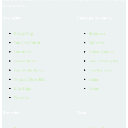
bulunmamaktadır.
Kaynaklar
Emlakjet Hakkında
Emlakjet Blog
Hakkımızda
Satın Alma Rehberi
Ödüllerimiz
Satıcı Rehberi
Reklam Çözümleri
Kiralama Rehberi
Kurumsal Materyaller
Konut Kredisi Rehberi
İnsan Kaynakları
Ne Kadar Ödeyebilirim
İletişim
Emlak Değeri
Yardım
Verilerimiz
Hizmetler
Yasal