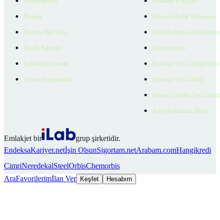
Danışman Bul
Kullanım Koşulları
Projeler
Bireysel Üyelik Sözleşmesi
Ücretsiz İlan Verin
Çerez Politikası ve Aydınlat
Üyelik Paketleri
Çerez Ayarları
EmlakZeka Asistan
Kullanıcı Veri Gizliliği Bildi
Uzman Danışmanlar
Ziyaretçi Veri Gizliliği
Müşteri Yetkilisi Veri Gizlili
Aday Aydınlatma Metni
Emlakjet bir
grup şirketidir.
Endeksa
Kariyer.net
İşin Olsun
Sigortam.net
Arabam.com
Hangikredi
Cimri
Neredekal
SteelOrbis
Chemorbis
Ara
Favorilerim
İlan Ver
Keşfet
Hesabım