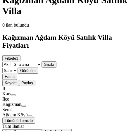
Villa
0
ilan bulundu
Kağızman Ağdam Köyü Satılık Villa
Fiyatları
Filtrele
3
Sırala
Görünüm
Harita
Kaydet
Paylaş
İl
Kars
İlçe
Kağızman
Semt
Ağdam Köyü
Tümünü Temizle
Tüm İlanlar