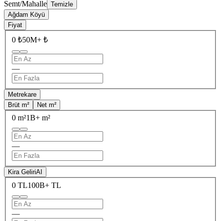
Semt/Mahalle
Temizle
Ağdam Köyü
Fiyat
0 ₺
50M+ ₺
—
Metrekare
Brüt m²
Net m²
0 m²
1B+ m²
—
Kira Geliri
AI
0 TL
100B+ TL
—