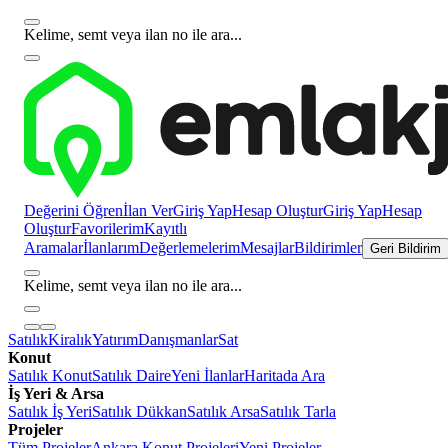
Kelime, semt veya ilan no ile ara...
Değerini Öğren
İlan Ver
Giriş Yap
Hesap Oluştur
Giriş Yap
Hesap
Oluştur
Favorilerim
Kayıtlı
Aramalar
İlanlarım
Değerlemelerim
Mesajlar
Bildirimler
Geri Bildirim
Kelime, semt veya ilan no ile ara...
Satılık
Kiralık
Yatırım
Danışmanlar
Sat
Konut
Satılık Konut
Satılık Daire
Yeni İlanlar
Haritada Ara
İş Yeri & Arsa
Satılık İş Yeri
Satılık Dükkan
Satılık Arsa
Satılık Tarla
Projeler
Tüm Projeler
Ankara Konut Projeleri
Yeni Projeler