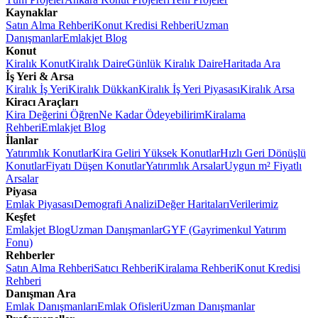
Kaynaklar
Satın Alma Rehberi
Konut Kredisi Rehberi
Uzman
Danışmanlar
Emlakjet Blog
Konut
Kiralık Konut
Kiralık Daire
Günlük Kiralık Daire
Haritada Ara
İş Yeri & Arsa
Kiralık İş Yeri
Kiralık Dükkan
Kiralık İş Yeri Piyasası
Kiralık Arsa
Kiracı Araçları
Kira Değerini Öğren
Ne Kadar Ödeyebilirim
Kiralama
Rehberi
Emlakjet Blog
İlanlar
Yatırımlık Konutlar
Kira Geliri Yüksek Konutlar
Hızlı Geri Dönüşlü
Konutlar
Fiyatı Düşen Konutlar
Yatırımlık Arsalar
Uygun m² Fiyatlı
Arsalar
Piyasa
Emlak Piyasası
Demografi Analizi
Değer Haritaları
Verilerimiz
Keşfet
Emlakjet Blog
Uzman Danışmanlar
GYF (Gayrimenkul Yatırım
Fonu)
Rehberler
Satın Alma Rehberi
Satıcı Rehberi
Kiralama Rehberi
Konut Kredisi
Rehberi
Danışman Ara
Emlak Danışmanları
Emlak Ofisleri
Uzman Danışmanlar