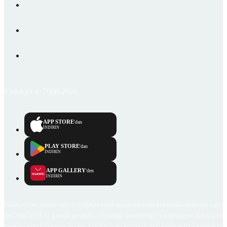
Emlakjet © 2006-2026
APP STORE
'dan
İNDİRİN
PLAY STORE
'dan
İNDİRİN
APP GALLERY
'den
İNDİRİN
Emlakjet.com internet sitesi ve Emlakjet mobil uygulamalarında kullanıcılar tarafından sağlana
ilan, bilgi, içerik ve görselin gerçekliği, orijinalliği, güvenilirliği ve doğruluğuna ilişkin soru
içerikleri giren kullanıcıya ait olup, Emlakjet'in bu hususlarla ilgili herhangi bir sorumluluğu