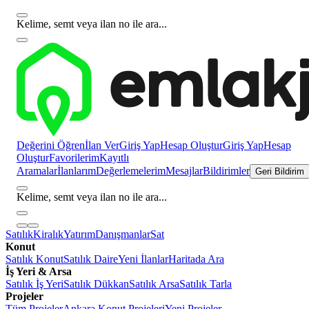
Kelime, semt veya ilan no ile ara...
Değerini Öğren
İlan Ver
Giriş Yap
Hesap Oluştur
Giriş Yap
Hesap
Oluştur
Favorilerim
Kayıtlı
Aramalar
İlanlarım
Değerlemelerim
Mesajlar
Bildirimler
Geri Bildirim
Kelime, semt veya ilan no ile ara...
Satılık
Kiralık
Yatırım
Danışmanlar
Sat
Konut
Satılık Konut
Satılık Daire
Yeni İlanlar
Haritada Ara
İş Yeri & Arsa
Satılık İş Yeri
Satılık Dükkan
Satılık Arsa
Satılık Tarla
Projeler
Tüm Projeler
Ankara Konut Projeleri
Yeni Projeler