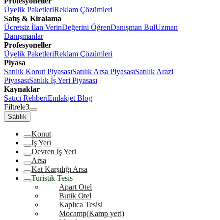
Profesyoneller
Üyelik Paketleri
Reklam Çözümleri
Satış & Kiralama
Ücretsiz İlan Verin
Değerini Öğren
Danışman Bul
Uzman
Danışmanlar
Profesyoneller
Üyelik Paketleri
Reklam Çözümleri
Piyasa
Satılık Konut Piyasası
Satılık Arsa Piyasası
Satılık Arazi
Piyasası
Satılık İş Yeri Piyasası
Kaynaklar
Satıcı Rehberi
Emlakjet Blog
Filtrele
3
Satılık
Konut
İş Yeri
Devren İş Yeri
Arsa
Kat Karşılığı Arsa
Turistik Tesis
Apart Otel
Butik Otel
Kaplıca Tesisi
Mocamp(Kamp yeri)