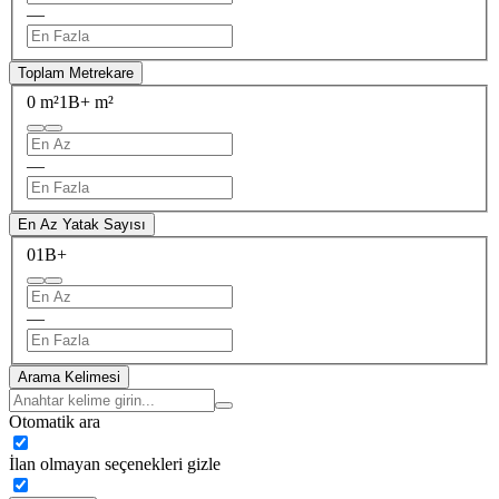
—
Toplam Metrekare
0 m²
1B+ m²
—
En Az Yatak Sayısı
0
1B+
—
Arama Kelimesi
Otomatik ara
İlan olmayan seçenekleri gizle