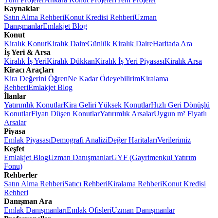
Kaynaklar
Satın Alma Rehberi
Konut Kredisi Rehberi
Uzman
Danışmanlar
Emlakjet Blog
Konut
Kiralık Konut
Kiralık Daire
Günlük Kiralık Daire
Haritada Ara
İş Yeri & Arsa
Kiralık İş Yeri
Kiralık Dükkan
Kiralık İş Yeri Piyasası
Kiralık Arsa
Kiracı Araçları
Kira Değerini Öğren
Ne Kadar Ödeyebilirim
Kiralama
Rehberi
Emlakjet Blog
İlanlar
Yatırımlık Konutlar
Kira Geliri Yüksek Konutlar
Hızlı Geri Dönüşlü
Konutlar
Fiyatı Düşen Konutlar
Yatırımlık Arsalar
Uygun m² Fiyatlı
Arsalar
Piyasa
Emlak Piyasası
Demografi Analizi
Değer Haritaları
Verilerimiz
Keşfet
Emlakjet Blog
Uzman Danışmanlar
GYF (Gayrimenkul Yatırım
Fonu)
Rehberler
Satın Alma Rehberi
Satıcı Rehberi
Kiralama Rehberi
Konut Kredisi
Rehberi
Danışman Ara
Emlak Danışmanları
Emlak Ofisleri
Uzman Danışmanlar