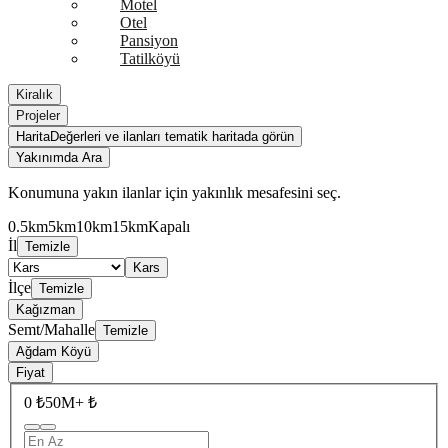
Motel
Otel
Pansiyon
Tatilköyü
Kiralık
Projeler
Harita
Değerleri ve ilanları tematik haritada görün
Yakınımda Ara
Konumuna yakın ilanlar için yakınlık mesafesini seç.
0.5km
5km
10km
15km
Kapalı
İl
Temizle
Kars
İlçe
Temizle
Kağızman
Semt/Mahalle
Temizle
Ağdam Köyü
Fiyat
0 ₺
50M+ ₺