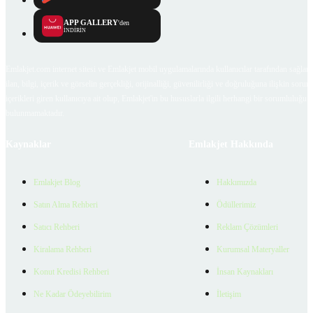
APP GALLERY
'den
İNDİRİN
Emlakjet.com internet sitesi ve Emlakjet mobil uygulamalarında kullanıcılar tarafından sağlana
ilan, bilgi, içerik ve görselin gerçekliği, orijinalliği, güvenilirliği ve doğruluğuna ilişkin soru
içerikleri giren kullanıcıya ait olup, Emlakjet'in bu hususlarla ilgili herhangi bir sorumluluğu
bulunmamaktadır.
Kaynaklar
Emlakjet Hakkında
Emlakjet Blog
Hakkımızda
Satın Alma Rehberi
Ödüllerimiz
Satıcı Rehberi
Reklam Çözümleri
Kiralama Rehberi
Kurumsal Materyaller
Konut Kredisi Rehberi
İnsan Kaynakları
Ne Kadar Ödeyebilirim
İletişim