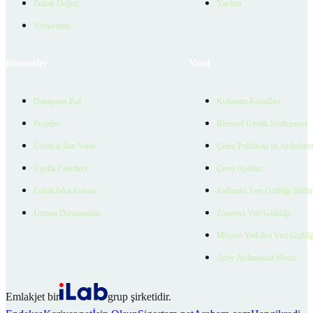
Emlak Değeri
Yardım
Verilerimiz
Hizmetler
Yasal
Danışman Bul
Kullanım Koşulları
Projeler
Bireysel Üyelik Sözleşmesi
Ücretsiz İlan Verin
Çerez Politikası ve Aydınlat
Üyelik Paketleri
Çerez Ayarları
EmlakZeka Asistan
Kullanıcı Veri Gizliliği Bildi
Uzman Danışmanlar
Ziyaretçi Veri Gizliliği
Müşteri Yetkilisi Veri Gizlili
Aday Aydınlatma Metni
Emlakjet bir
grup şirketidir.