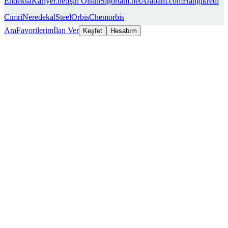
Endeksa
Kariyer.net
İşin Olsun
Sigortam.net
Arabam.com
Hangikredi
Cimri
Neredekal
SteelOrbis
Chemorbis
Ara
Favorilerim
İlan Ver
Keşfet
Hesabım