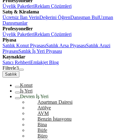
Profesyoneller
Üyelik Paketleri
Reklam Çözümleri
Satış & Kiralama
Ücretsiz İlan Verin
Değerini Öğren
Danışman Bul
Uzman
Danışmanlar
Profesyoneller
Üyelik Paketleri
Reklam Çözümleri
Piyasa
Satılık Konut Piyasası
Satılık Arsa Piyasası
Satılık Arazi
Piyasası
Satılık İş Yeri Piyasası
Kaynaklar
Satıcı Rehberi
Emlakjet Blog
Filtrele
3
Satılık
Konut
İş Yeri
Devren İş Yeri
Apartman Dairesi
Atölye
AVM
Benzin İstasyonu
Bina
Büfe
Büro