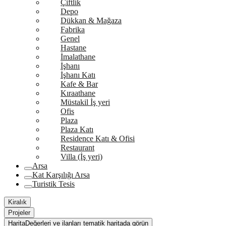
Çiftlik
Depo
Dükkan & Mağaza
Fabrika
Genel
Hastane
İmalathane
İşhanı
İşhanı Katı
Kafe & Bar
Kıraathane
Müstakil İş yeri
Ofis
Plaza
Plaza Katı
Residence Katı & Ofisi
Restaurant
Villa (İş yeri)
Arsa
Kat Karşılığı Arsa
Turistik Tesis
Kiralık
Projeler
Harita
Değerleri ve ilanları tematik haritada görün