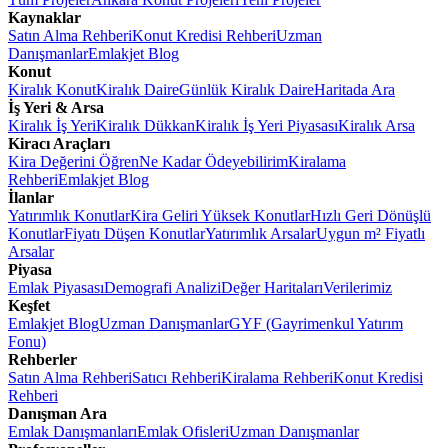
Kaynaklar
Satın Alma Rehberi
Konut Kredisi Rehberi
Uzman
Danışmanlar
Emlakjet Blog
Konut
Kiralık Konut
Kiralık Daire
Günlük Kiralık Daire
Haritada Ara
İş Yeri & Arsa
Kiralık İş Yeri
Kiralık Dükkan
Kiralık İş Yeri Piyasası
Kiralık Arsa
Kiracı Araçları
Kira Değerini Öğren
Ne Kadar Ödeyebilirim
Kiralama
Rehberi
Emlakjet Blog
İlanlar
Yatırımlık Konutlar
Kira Geliri Yüksek Konutlar
Hızlı Geri Dönüşlü
Konutlar
Fiyatı Düşen Konutlar
Yatırımlık Arsalar
Uygun m² Fiyatlı
Arsalar
Piyasa
Emlak Piyasası
Demografi Analizi
Değer Haritaları
Verilerimiz
Keşfet
Emlakjet Blog
Uzman Danışmanlar
GYF (Gayrimenkul Yatırım
Fonu)
Rehberler
Satın Alma Rehberi
Satıcı Rehberi
Kiralama Rehberi
Konut Kredisi
Rehberi
Danışman Ara
Emlak Danışmanları
Emlak Ofisleri
Uzman Danışmanlar