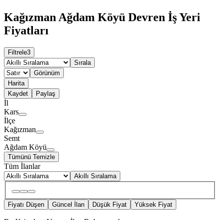
Kağızman Ağdam Köyü Devren İş Yeri
Fiyatları
Filtrele
3
Sırala
Görünüm
Harita
Kaydet
Paylaş
İl
Kars
İlçe
Kağızman
Semt
Ağdam Köyü
Tümünü Temizle
Tüm İlanlar
Akıllı Sıralama
Fiyatı Düşen
Güncel İlan
Düşük Fiyat
Yüksek Fiyat