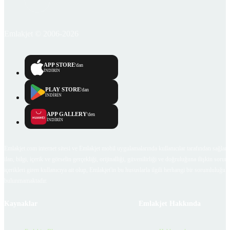
Emlakjet © 2006-2026
APP STORE
'dan
İNDİRİN
PLAY STORE
'dan
İNDİRİN
APP GALLERY
'den
İNDİRİN
Emlakjet.com internet sitesi ve Emlakjet mobil uygulamalarında kullanıcılar tarafından sağlana
ilan, bilgi, içerik ve görselin gerçekliği, orijinalliği, güvenilirliği ve doğruluğuna ilişkin soru
içerikleri giren kullanıcıya ait olup, Emlakjet'in bu hususlarla ilgili herhangi bir sorumluluğu
bulunmamaktadır.
Kaynaklar
Emlakjet Hakkında