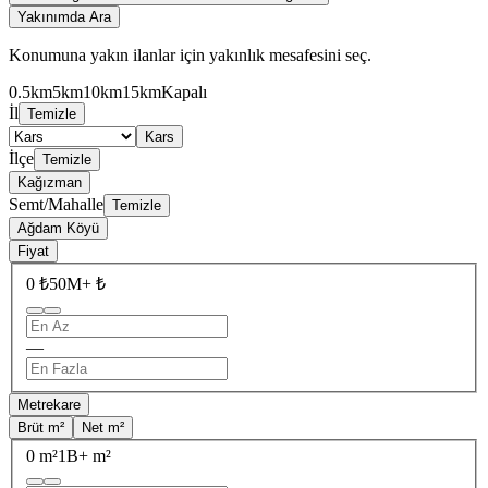
Yakınımda Ara
Konumuna yakın ilanlar için yakınlık mesafesini seç.
0.5km
5km
10km
15km
Kapalı
İl
Temizle
Kars
İlçe
Temizle
Kağızman
Semt/Mahalle
Temizle
Ağdam Köyü
Fiyat
0 ₺
50M+ ₺
—
Metrekare
Brüt m²
Net m²
0 m²
1B+ m²