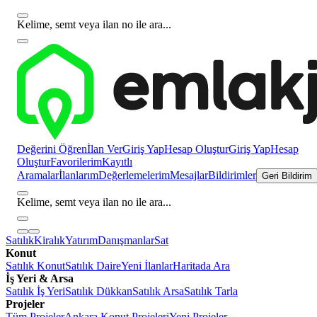
Kelime, semt veya ilan no ile ara...
Değerini Öğren
İlan Ver
Giriş Yap
Hesap Oluştur
Giriş Yap
Hesap
Oluştur
Favorilerim
Kayıtlı
Aramalar
İlanlarım
Değerlemelerim
Mesajlar
Bildirimler
Geri Bildirim
Kelime, semt veya ilan no ile ara...
Satılık
Kiralık
Yatırım
Danışmanlar
Sat
Konut
Satılık Konut
Satılık Daire
Yeni İlanlar
Haritada Ara
İş Yeri & Arsa
Satılık İş Yeri
Satılık Dükkan
Satılık Arsa
Satılık Tarla
Projeler
Tüm Projeler
Ankara Konut Projeleri
Yeni Projeler