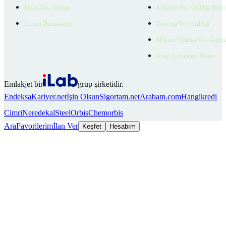
EmlakZeka Asistan
Kullanıcı Veri Gizliliği Bildi
Uzman Danışmanlar
Ziyaretçi Veri Gizliliği
Müşteri Yetkilisi Veri Gizlili
Aday Aydınlatma Metni
Emlakjet bir
grup şirketidir.
Endeksa
Kariyer.net
İşin Olsun
Sigortam.net
Arabam.com
Hangikredi
Cimri
Neredekal
SteelOrbis
Chemorbis
Ara
Favorilerim
İlan Ver
Keşfet
Hesabım