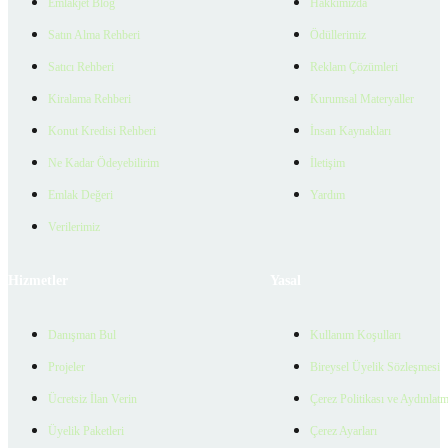
Emlakjet Blog
Hakkımızda
Satın Alma Rehberi
Ödüllerimiz
Satıcı Rehberi
Reklam Çözümleri
Kiralama Rehberi
Kurumsal Materyaller
Konut Kredisi Rehberi
İnsan Kaynakları
Ne Kadar Ödeyebilirim
İletişim
Emlak Değeri
Yardım
Verilerimiz
Hizmetler
Yasal
Danışman Bul
Kullanım Koşulları
Projeler
Bireysel Üyelik Sözleşmesi
Ücretsiz İlan Verin
Çerez Politikası ve Aydınlat
Üyelik Paketleri
Çerez Ayarları