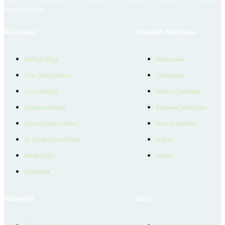
bulunmamaktadır.
Kaynaklar
Emlakjet Hakkında
Emlakjet Blog
Hakkımızda
Satın Alma Rehberi
Ödüllerimiz
Satıcı Rehberi
Reklam Çözümleri
Kiralama Rehberi
Kurumsal Materyaller
Konut Kredisi Rehberi
İnsan Kaynakları
Ne Kadar Ödeyebilirim
İletişim
Emlak Değeri
Yardım
Verilerimiz
Hizmetler
Yasal