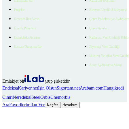
Danışman Bul
Kullanım Koşulları
Projeler
Bireysel Üyelik Sözleşmesi
Ücretsiz İlan Verin
Çerez Politikası ve Aydınlat
Üyelik Paketleri
Çerez Ayarları
EmlakZeka Asistan
Kullanıcı Veri Gizliliği Bildi
Uzman Danışmanlar
Ziyaretçi Veri Gizliliği
Müşteri Yetkilisi Veri Gizlili
Aday Aydınlatma Metni
Emlakjet bir
grup şirketidir.
Endeksa
Kariyer.net
İşin Olsun
Sigortam.net
Arabam.com
Hangikredi
Cimri
Neredekal
SteelOrbis
Chemorbis
Ara
Favorilerim
İlan Ver
Keşfet
Hesabım