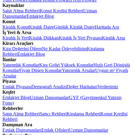
Kaynaklar
Satın Alma Rehberi
Konut Kredisi Rehberi
Uzman
Danışmanlar
Emlakjet Blog
Konut
Kiralık Konut
Kiralık Daire
Günlük Kiralık Daire
Haritada Ara
İş Yeri & Arsa
Kiralık İş Yeri
Kiralık Dükkan
Kiralık İş Yeri Piyasası
Kiralık Arsa
Kiracı Araçları
Kira Değerini Öğren
Ne Kadar Ödeyebilirim
Kiralama
Rehberi
Emlakjet Blog
İlanlar
Yatırımlık Konutlar
Kira Geliri Yüksek Konutlar
Hızlı Geri Dönüşlü
Konutlar
Fiyatı Düşen Konutlar
Yatırımlık Arsalar
Uygun m² Fiyatlı
Arsalar
Piyasa
Emlak Piyasası
Demografi Analizi
Değer Haritaları
Verilerimiz
Keşfet
Emlakjet Blog
Uzman Danışmanlar
GYF (Gayrimenkul Yatırım
Fonu)
Rehberler
Satın Alma Rehberi
Satıcı Rehberi
Kiralama Rehberi
Konut Kredisi
Rehberi
Danışman Ara
Emlak Danışmanları
Emlak Ofisleri
Uzman Danışmanlar