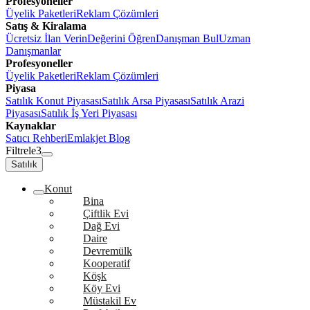
Profesyoneller
Üyelik Paketleri
Reklam Çözümleri
Satış & Kiralama
Ücretsiz İlan Verin
Değerini Öğren
Danışman Bul
Uzman
Danışmanlar
Profesyoneller
Üyelik Paketleri
Reklam Çözümleri
Piyasa
Satılık Konut Piyasası
Satılık Arsa Piyasası
Satılık Arazi
Piyasası
Satılık İş Yeri Piyasası
Kaynaklar
Satıcı Rehberi
Emlakjet Blog
Filtrele
3
Satılık
Konut
Bina
Çiftlik Evi
Dağ Evi
Daire
Devremülk
Kooperatif
Köşk
Köy Evi
Müstakil Ev