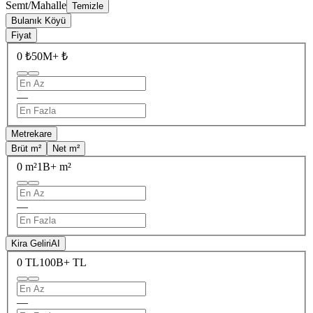
Semt/Mahalle
Temizle
Bulanık Köyü
Fiyat
0 ₺
50M+ ₺
—
Metrekare
Brüt m²
Net m²
0 m²
1B+ m²
—
Kira Geliri
AI
0 TL
100B+ TL
—