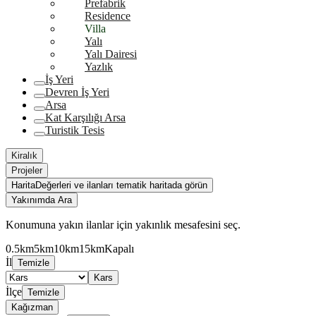
Prefabrik
Residence
Villa
Yalı
Yalı Dairesi
Yazlık
İş Yeri
Devren İş Yeri
Arsa
Kat Karşılığı Arsa
Turistik Tesis
Kiralık
Projeler
Harita
Değerleri ve ilanları tematik haritada görün
Yakınımda Ara
Konumuna yakın ilanlar için yakınlık mesafesini seç.
0.5km
5km
10km
15km
Kapalı
İl
Temizle
Kars
İlçe
Temizle
Kağızman