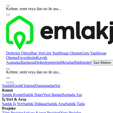
Kelime, semt veya ilan no ile ara...
Değerini Öğren
İlan Ver
Giriş Yap
Hesap Oluştur
Giriş Yap
Hesap
Oluştur
Favorilerim
Kayıtlı
Aramalar
İlanlarım
Değerlemelerim
Mesajlar
Bildirimler
Geri Bildirim
Kelime, semt veya ilan no ile ara...
Satılık
Kiralık
Yatırım
Danışmanlar
Sat
Konut
Satılık Konut
Satılık Daire
Yeni İlanlar
Haritada Ara
İş Yeri & Arsa
Satılık İş Yeri
Satılık Dükkan
Satılık Arsa
Satılık Tarla
Projeler
Tüm Projeler
Ankara Konut Projeleri
Yeni Projeler