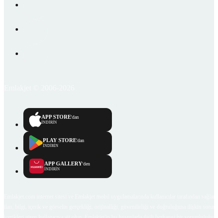
Emlakjet © 2006-2026
APP STORE
'dan
İNDİRİN
PLAY STORE
'dan
İNDİRİN
APP GALLERY
'den
İNDİRİN
Emlakjet.com internet sitesi ve Emlakjet mobil uygulamalarında kullanıcılar tarafından sağlana
ilan, bilgi, içerik ve görselin gerçekliği, orijinalliği, güvenilirliği ve doğruluğuna ilişkin soru
içerikleri giren kullanıcıya ait olup, Emlakjet'in bu hususlarla ilgili herhangi bir sorumluluğu