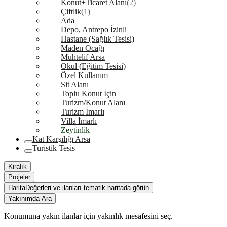
Konut+Ticaret Alanı
(2)
Çiftlik
(1)
Ada
Depo, Antrepo İzinli
Hastane (Sağlık Tesisi)
Maden Ocağı
Muhtelif Arsa
Okul (Eğitim Tesisi)
Özel Kullanım
Sit Alanı
Toplu Konut İçin
Turizm/Konut Alanı
Turizm İmarlı
Villa İmarlı
Zeytinlik
Kat Karşılığı Arsa
Turistik Tesis
Kiralık
Projeler
Harita
Değerleri ve ilanları tematik haritada görün
Yakınımda Ara
Konumuna yakın ilanlar için yakınlık mesafesini seç.