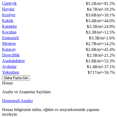
Gürleyik
₺
5.2B/m²
+
81.2
%
Haydar
₺
4.7B/m²
-19.2
%
Kızılyer
₺
3.6B/m²
+
18.1
%
Kaklık
₺
3.4B/m²
+
44.0
%
Karateke
₺
3.3B/m²
-24.9
%
Kocabaş
₺
3.3B/m²
+
12.5
%
Emirazizli
₺
3.3B/m²
-1.6
%
Menteşe
₺
2.7B/m²
+
14.2
%
Karaçay
₺
2.6B/m²
+
45.4
%
Dereçiftlik
₺
2.5B/m²
-21.2
%
Aşağıdağdere
₺
1.8B/m²
+
53.3
%
Aydınlar
₺
1.4B/m²
-37.1
%
Yokuşbaşı
₺
717/m²
+
59.7
%
Daha Fazla Gör
Honaz
Analiz ve Araştırma Sayfaları
Demografi Analizi
Honaz bölgesinin nüfus, eğitim ve sosyoekonomik yapısını
inceleyin