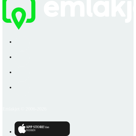
Emlakjet © 2006-2026
APP STORE
'dan
İNDİRİN