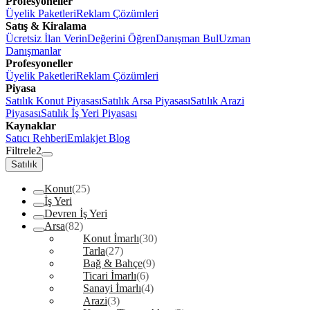
Profesyoneller
Üyelik Paketleri
Reklam Çözümleri
Satış & Kiralama
Ücretsiz İlan Verin
Değerini Öğren
Danışman Bul
Uzman
Danışmanlar
Profesyoneller
Üyelik Paketleri
Reklam Çözümleri
Piyasa
Satılık Konut Piyasası
Satılık Arsa Piyasası
Satılık Arazi
Piyasası
Satılık İş Yeri Piyasası
Kaynaklar
Satıcı Rehberi
Emlakjet Blog
Filtrele
2
Satılık
Konut
(25)
İş Yeri
Devren İş Yeri
Arsa
(82)
Konut İmarlı
(30)
Tarla
(27)
Bağ & Bahçe
(9)
Ticari İmarlı
(6)
Sanayi İmarlı
(4)
Arazi
(3)