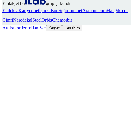
Emlakjet bir
grup şirketidir.
Endeksa
Kariyer.net
İşin Olsun
Sigortam.net
Arabam.com
Hangikredi
Cimri
Neredekal
SteelOrbis
Chemorbis
Ara
Favorilerim
İlan Ver
Keşfet
Hesabım