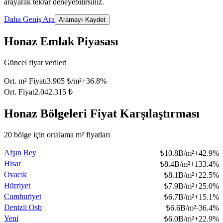
arayarak tekrar deneyebilirsiniz.
Daha Geniş Ara
Aramayı Kaydet
Honaz Emlak Piyasası
Güncel fiyat verileri
Ort. m² Fiyatı
3.905 ₺/m²
+
36.8
%
Ort. Fiyat
2.042.315 ₺
Honaz Bölgeleri Fiyat Karşılaştırması
20 bölge için ortalama m² fiyatları
Afşın Bey
₺
10.8B/m²
+
42.9
%
Hisar
₺
8.4B/m²
+
133.4
%
Ovacık
₺
8.1B/m²
+
22.5
%
Hürriyet
₺
7.9B/m²
+
25.0
%
Cumhuriyet
₺
6.7B/m²
+
15.1
%
Denizli Osb
₺
6.6B/m²
-36.4
%
Yeni
₺
6.0B/m²
+
22.9
%