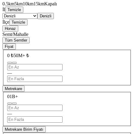
0.5km
5km
10km
15km
Kapalı
İl
Temizle
Denizli
İlçe
Temizle
Honaz
Semt/Mahalle
Tüm Semtler
Fiyat
0 ₺
50M+ ₺
—
Metrekare
0
1B+
—
Metrekare Birim Fiyatı