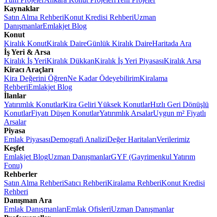
Kaynaklar
Satın Alma Rehberi
Konut Kredisi Rehberi
Uzman
Danışmanlar
Emlakjet Blog
Konut
Kiralık Konut
Kiralık Daire
Günlük Kiralık Daire
Haritada Ara
İş Yeri & Arsa
Kiralık İş Yeri
Kiralık Dükkan
Kiralık İş Yeri Piyasası
Kiralık Arsa
Kiracı Araçları
Kira Değerini Öğren
Ne Kadar Ödeyebilirim
Kiralama
Rehberi
Emlakjet Blog
İlanlar
Yatırımlık Konutlar
Kira Geliri Yüksek Konutlar
Hızlı Geri Dönüşlü
Konutlar
Fiyatı Düşen Konutlar
Yatırımlık Arsalar
Uygun m² Fiyatlı
Arsalar
Piyasa
Emlak Piyasası
Demografi Analizi
Değer Haritaları
Verilerimiz
Keşfet
Emlakjet Blog
Uzman Danışmanlar
GYF (Gayrimenkul Yatırım
Fonu)
Rehberler
Satın Alma Rehberi
Satıcı Rehberi
Kiralama Rehberi
Konut Kredisi
Rehberi
Danışman Ara
Emlak Danışmanları
Emlak Ofisleri
Uzman Danışmanlar