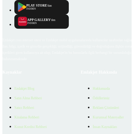
PLAY STORE
'dan
İNDİRİN
APP GALLERY
'den
İNDİRİN
Emlakjet.com internet sitesi ve Emlakjet mobil uygulamalarında kullanıcılar tarafından sağlana
ilan, bilgi, içerik ve görselin gerçekliği, orijinalliği, güvenilirliği ve doğruluğuna ilişkin soru
içerikleri giren kullanıcıya ait olup, Emlakjet'in bu hususlarla ilgili herhangi bir sorumluluğu
bulunmamaktadır.
Kaynaklar
Emlakjet Hakkında
Emlakjet Blog
Hakkımızda
Satın Alma Rehberi
Ödüllerimiz
Satıcı Rehberi
Reklam Çözümleri
Kiralama Rehberi
Kurumsal Materyaller
Konut Kredisi Rehberi
İnsan Kaynakları