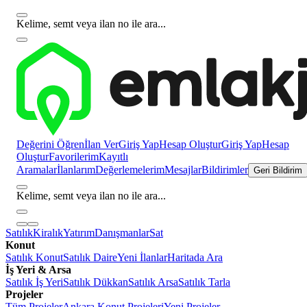
Kelime, semt veya ilan no ile ara...
Değerini Öğren
İlan Ver
Giriş Yap
Hesap Oluştur
Giriş Yap
Hesap
Oluştur
Favorilerim
Kayıtlı
Aramalar
İlanlarım
Değerlemelerim
Mesajlar
Bildirimler
Geri Bildirim
Kelime, semt veya ilan no ile ara...
Satılık
Kiralık
Yatırım
Danışmanlar
Sat
Konut
Satılık Konut
Satılık Daire
Yeni İlanlar
Haritada Ara
İş Yeri & Arsa
Satılık İş Yeri
Satılık Dükkan
Satılık Arsa
Satılık Tarla
Projeler
Tüm Projeler
Ankara Konut Projeleri
Yeni Projeler