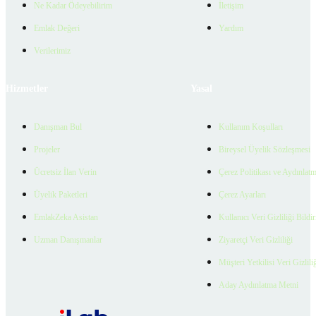
Ne Kadar Ödeyebilirim
İletişim
Emlak Değeri
Yardım
Verilerimiz
Hizmetler
Yasal
Danışman Bul
Kullanım Koşulları
Projeler
Bireysel Üyelik Sözleşmesi
Ücretsiz İlan Verin
Çerez Politikası ve Aydınlat
Üyelik Paketleri
Çerez Ayarları
EmlakZeka Asistan
Kullanıcı Veri Gizliliği Bildi
Uzman Danışmanlar
Ziyaretçi Veri Gizliliği
Müşteri Yetkilisi Veri Gizlili
Aday Aydınlatma Metni