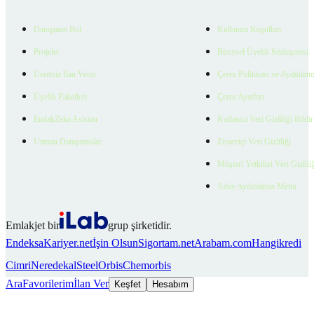
Danışman Bul
Kullanım Koşulları
Projeler
Bireysel Üyelik Sözleşmesi
Ücretsiz İlan Verin
Çerez Politikası ve Aydınlat
Üyelik Paketleri
Çerez Ayarları
EmlakZeka Asistan
Kullanıcı Veri Gizliliği Bildi
Uzman Danışmanlar
Ziyaretçi Veri Gizliliği
Müşteri Yetkilisi Veri Gizlili
Aday Aydınlatma Metni
Emlakjet bir
grup şirketidir.
Endeksa
Kariyer.net
İşin Olsun
Sigortam.net
Arabam.com
Hangikredi
Cimri
Neredekal
SteelOrbis
Chemorbis
Ara
Favorilerim
İlan Ver
Keşfet
Hesabım