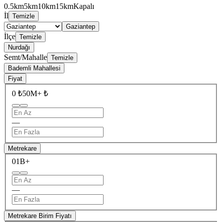
0.5km
5km
10km
15km
Kapalı
İl
Temizle
Gaziantep
İlçe
Temizle
Nurdağı
Semt/Mahalle
Temizle
Bademli Mahallesi
Fiyat
0 ₺
50M+ ₺
—
Metrekare
0
1B+
—
Metrekare Birim Fiyatı