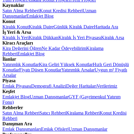
Kaynaklar
Satın Alma Rehberi
Konut Kredisi Rehberi
Uzman
Danışmanlar
Emlakjet Blog
Konut
Kiralık Konut
Kiralık Daire
Günlük Kiralık Daire
Haritada Ara
İş Yeri & Arsa
Kiralık İş Yeri
Kiralık Dükkan
Kiralık İş Yeri Piyasası
Kiralık Arsa
Kiracı Araçları
Kira Değerini Öğren
Ne Kadar Ödeyebilirim
Kiralama
Rehberi
Emlakjet Blog
İlanlar
Yatırımlık Konutlar
Kira Geliri Yüksek Konutlar
Hızlı Geri Dönüşlü
Konutlar
Fiyatı Düşen Konutlar
Yatırımlık Arsalar
Uygun m² Fiyatlı
Arsalar
Piyasa
Emlak Piyasası
Demografi Analizi
Değer Haritaları
Verilerimiz
Keşfet
Emlakjet Blog
Uzman Danışmanlar
GYF (Gayrimenkul Yatırım
Fonu)
Rehberler
Satın Alma Rehberi
Satıcı Rehberi
Kiralama Rehberi
Konut Kredisi
Rehberi
Danışman Ara
Emlak Danışmanları
Emlak Ofisleri
Uzman Danışmanlar