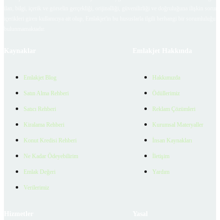
ilan, bilgi, içerik ve görselin gerçekliği, orijinalliği, güvenilirliği ve doğruluğuna ilişkin soru
içerikleri giren kullanıcıya ait olup, Emlakjet'in bu hususlarla ilgili herhangi bir sorumluluğu
bulunmamaktadır.
Kaynaklar
Emlakjet Hakkında
Emlakjet Blog
Hakkımızda
Satın Alma Rehberi
Ödüllerimiz
Satıcı Rehberi
Reklam Çözümleri
Kiralama Rehberi
Kurumsal Materyaller
Konut Kredisi Rehberi
İnsan Kaynakları
Ne Kadar Ödeyebilirim
İletişim
Emlak Değeri
Yardım
Verilerimiz
Hizmetler
Yasal