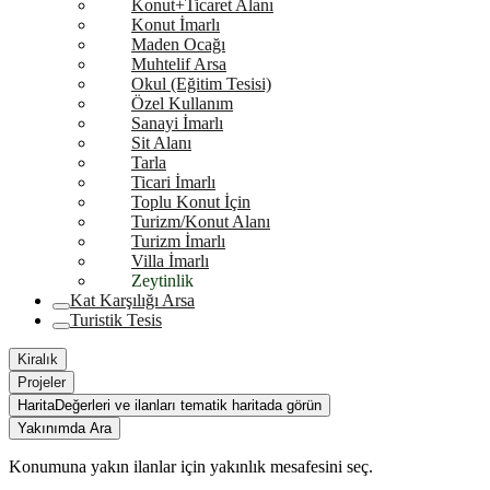
Konut+Ticaret Alanı
Konut İmarlı
Maden Ocağı
Muhtelif Arsa
Okul (Eğitim Tesisi)
Özel Kullanım
Sanayi İmarlı
Sit Alanı
Tarla
Ticari İmarlı
Toplu Konut İçin
Turizm/Konut Alanı
Turizm İmarlı
Villa İmarlı
Zeytinlik
Kat Karşılığı Arsa
Turistik Tesis
Kiralık
Projeler
Harita
Değerleri ve ilanları tematik haritada görün
Yakınımda Ara
Konumuna yakın ilanlar için yakınlık mesafesini seç.