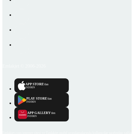
Emlakjet © 2006-2026
APP STORE
'dan
İNDİRİN
PLAY STORE
'dan
İNDİRİN
APP GALLERY
'den
İNDİRİN
Emlakjet.com internet sitesi ve Emlakjet mobil uygulamalarında kullanıcılar tarafından sağlana