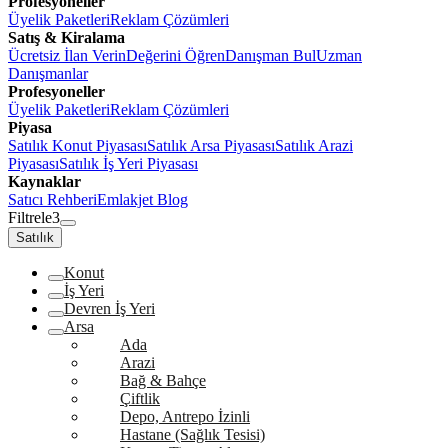
Profesyoneller
Üyelik Paketleri
Reklam Çözümleri
Satış & Kiralama
Ücretsiz İlan Verin
Değerini Öğren
Danışman Bul
Uzman
Danışmanlar
Profesyoneller
Üyelik Paketleri
Reklam Çözümleri
Piyasa
Satılık Konut Piyasası
Satılık Arsa Piyasası
Satılık Arazi
Piyasası
Satılık İş Yeri Piyasası
Kaynaklar
Satıcı Rehberi
Emlakjet Blog
Filtrele
3
Satılık
Konut
İş Yeri
Devren İş Yeri
Arsa
Ada
Arazi
Bağ & Bahçe
Çiftlik
Depo, Antrepo İzinli
Hastane (Sağlık Tesisi)