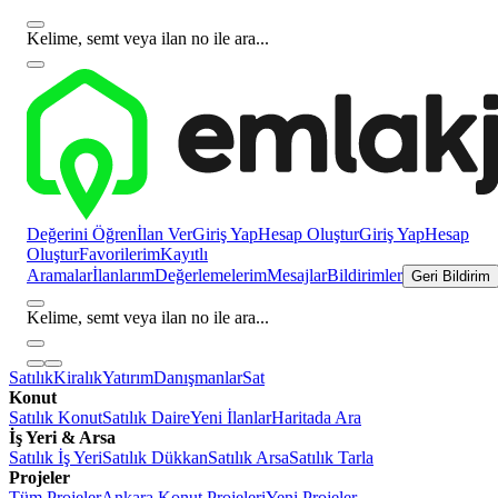
Kelime, semt veya ilan no ile ara...
Değerini Öğren
İlan Ver
Giriş Yap
Hesap Oluştur
Giriş Yap
Hesap
Oluştur
Favorilerim
Kayıtlı
Aramalar
İlanlarım
Değerlemelerim
Mesajlar
Bildirimler
Geri Bildirim
Kelime, semt veya ilan no ile ara...
Satılık
Kiralık
Yatırım
Danışmanlar
Sat
Konut
Satılık Konut
Satılık Daire
Yeni İlanlar
Haritada Ara
İş Yeri & Arsa
Satılık İş Yeri
Satılık Dükkan
Satılık Arsa
Satılık Tarla
Projeler
Tüm Projeler
Ankara Konut Projeleri
Yeni Projeler