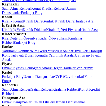
Kaynaklar
Satın Alma Rehberi
Konut Kredisi Rehberi
Uzman
Danışmanlar
Emlakjet Blog
Konut
Kiralık Konut
Kiralık Daire
Günlük Kiralık Daire
Haritada Ara
İş Yeri & Arsa
Kiralık İş Yeri
Kiralık Dükkan
Kiralık İş Yeri Piyasası
Kiralık Arsa
Kiracı Araçları
Kira Değerini Öğren
Ne Kadar Ödeyebilirim
Kiralama
Rehberi
Emlakjet Blog
İlanlar
Yatırımlık Konutlar
Kira Geliri Yüksek Konutlar
Hızlı Geri Dönüşlü
Konutlar
Fiyatı Düşen Konutlar
Yatırımlık Arsalar
Uygun m² Fiyatlı
Arsalar
Piyasa
Emlak Piyasası
Demografi Analizi
Değer Haritaları
Verilerimiz
Keşfet
Emlakjet Blog
Uzman Danışmanlar
GYF (Gayrimenkul Yatırım
Fonu)
Rehberler
Satın Alma Rehberi
Satıcı Rehberi
Kiralama Rehberi
Konut Kredisi
Rehberi
Danışman Ara
Emlak Danışmanları
Emlak Ofisleri
Uzman Danışmanlar