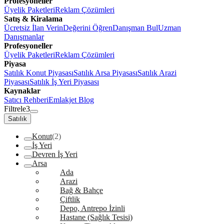
Profesyoneller
Üyelik Paketleri
Reklam Çözümleri
Satış & Kiralama
Ücretsiz İlan Verin
Değerini Öğren
Danışman Bul
Uzman
Danışmanlar
Profesyoneller
Üyelik Paketleri
Reklam Çözümleri
Piyasa
Satılık Konut Piyasası
Satılık Arsa Piyasası
Satılık Arazi
Piyasası
Satılık İş Yeri Piyasası
Kaynaklar
Satıcı Rehberi
Emlakjet Blog
Filtrele
3
Satılık
Konut
(2)
İş Yeri
Devren İş Yeri
Arsa
Ada
Arazi
Bağ & Bahçe
Çiftlik
Depo, Antrepo İzinli
Hastane (Sağlık Tesisi)