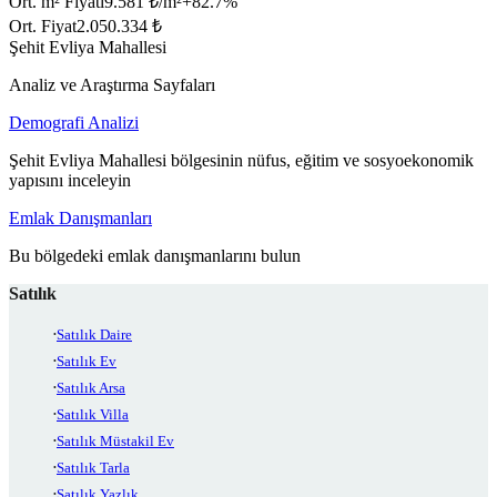
Ort. m² Fiyatı
9.581 ₺/m²
+
82.7
%
Ort. Fiyat
2.050.334 ₺
Şehit Evliya Mahallesi
Analiz ve Araştırma Sayfaları
Demografi Analizi
Şehit Evliya Mahallesi bölgesinin nüfus, eğitim ve sosyoekonomik
yapısını inceleyin
Emlak Danışmanları
Bu bölgedeki emlak danışmanlarını bulun
Satılık
Satılık Daire
Satılık Ev
Satılık Arsa
Satılık Villa
Satılık Müstakil Ev
Satılık Tarla
Satılık Yazlık