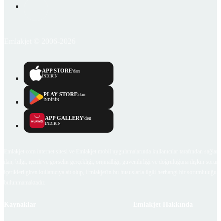
Emlakjet © 2006-2026
APP STORE
'dan
İNDİRİN
PLAY STORE
'dan
İNDİRİN
APP GALLERY
'den
İNDİRİN
Emlakjet.com internet sitesi ve Emlakjet mobil uygulamalarında kullanıcılar tarafından sağlana
ilan, bilgi, içerik ve görselin gerçekliği, orijinalliği, güvenilirliği ve doğruluğuna ilişkin soru
içerikleri giren kullanıcıya ait olup, Emlakjet'in bu hususlarla ilgili herhangi bir sorumluluğu
bulunmamaktadır.
Kaynaklar
Emlakjet Hakkında