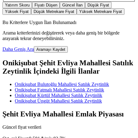
Yatırım Skoru
Fiyatı Düşen
Güncel İlan
Düşük Fiyat
Yüksek Fiyat
Düşük Metrekare Fiyat
Yüksek Metrekare Fiyat
Bu Kriterlere Uygun İlan Bulunamadı
Arama kriterlerinizi değiştirerek veya daha geniş bir bölgede
arayarak tekrar deneyebilirsiniz.
Daha Geniş Ara
Aramayı Kaydet
Onikişubat Şehit Evliya Mahallesi Satılık
Zeytinlik İçindeki İlgili İlanlar
Onikişubat Bulutoğlu Mahallesi Satılık Zeytinlik
Onikişubat Fatmalı Mahallesi Satılık Zeytinlik
Onikişubat Kürtül Mahallesi Satılık Zeytinlik
Onikişubat Üngüt Mahallesi Satılık Zeytinlik
Şehit Evliya Mahallesi Emlak Piyasası
Güncel fiyat verileri