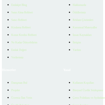
Emlakjet Blog
Hakkımızda
Satın Alma Rehberi
Ödüllerimiz
Satıcı Rehberi
Reklam Çözümleri
Kiralama Rehberi
Kurumsal Materyaller
Konut Kredisi Rehberi
İnsan Kaynakları
Ne Kadar Ödeyebilirim
İletişim
Emlak Değeri
Yardım
Verilerimiz
Hizmetler
Yasal
Danışman Bul
Kullanım Koşulları
Projeler
Bireysel Üyelik Sözleşmesi
Ücretsiz İlan Verin
Çerez Politikası ve Aydınlat