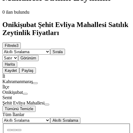
0
ilan bulundu
Onikişubat Şehit Evliya Mahallesi Satılık
Zeytinlik Fiyatları
Filtrele
3
Sırala
Görünüm
Harita
Kaydet
Paylaş
İl
Kahramanmaraş
İlçe
Onikişubat
Semt
Şehit Evliya Mahallesi
Tümünü Temizle
Tüm İlanlar
Akıllı Sıralama