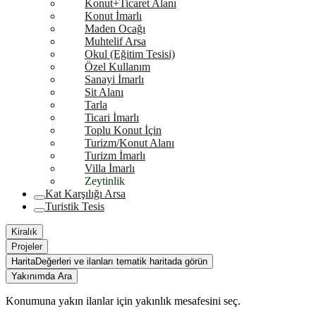
Konut+Ticaret Alanı
Konut İmarlı
Maden Ocağı
Muhtelif Arsa
Okul (Eğitim Tesisi)
Özel Kullanım
Sanayi İmarlı
Sit Alanı
Tarla
Ticari İmarlı
Toplu Konut İçin
Turizm/Konut Alanı
Turizm İmarlı
Villa İmarlı
Zeytinlik
Kat Karşılığı Arsa
Turistik Tesis
Kiralık
Projeler
Harita
Değerleri ve ilanları tematik haritada görün
Yakınımda Ara
Konumuna yakın ilanlar için yakınlık mesafesini seç.