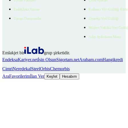
Üyelik Paketleri
Çerez Ayarları
EmlakZeka Asistan
Kullanıcı Veri Gizliliği Bildi
Uzman Danışmanlar
Ziyaretçi Veri Gizliliği
Müşteri Yetkilisi Veri Gizlili
Aday Aydınlatma Metni
Emlakjet bir
grup şirketidir.
Endeksa
Kariyer.net
İşin Olsun
Sigortam.net
Arabam.com
Hangikredi
Cimri
Neredekal
SteelOrbis
Chemorbis
Ara
Favorilerim
İlan Ver
Keşfet
Hesabım