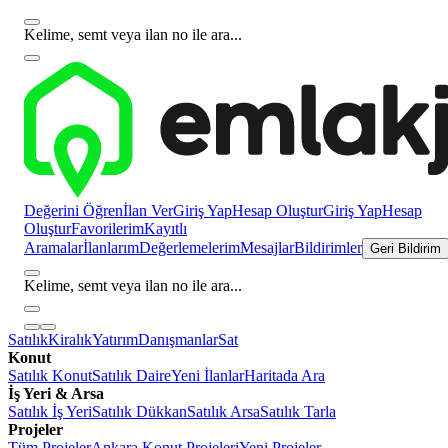
Kelime, semt veya ilan no ile ara...
Değerini Öğren
İlan Ver
Giriş Yap
Hesap Oluştur
Giriş Yap
Hesap
Oluştur
Favorilerim
Kayıtlı
Aramalar
İlanlarım
Değerlemelerim
Mesajlar
Bildirimler
Geri Bildirim
Kelime, semt veya ilan no ile ara...
Satılık
Kiralık
Yatırım
Danışmanlar
Sat
Konut
Satılık Konut
Satılık Daire
Yeni İlanlar
Haritada Ara
İş Yeri & Arsa
Satılık İş Yeri
Satılık Dükkan
Satılık Arsa
Satılık Tarla
Projeler
Tüm Projeler
Ankara Konut Projeleri
Yeni Projeler