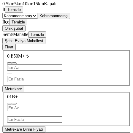
0.5km
5km
10km
15km
Kapalı
İl
Temizle
Kahramanmaraş
İlçe
Temizle
Onikişubat
Semt/Mahalle
Temizle
Şehit Evliya Mahallesi
Fiyat
0 ₺
50M+ ₺
—
Metrekare
0
1B+
—
Metrekare Birim Fiyatı