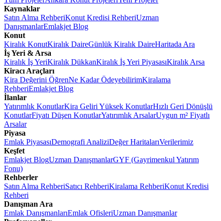
Kaynaklar
Satın Alma Rehberi
Konut Kredisi Rehberi
Uzman
Danışmanlar
Emlakjet Blog
Konut
Kiralık Konut
Kiralık Daire
Günlük Kiralık Daire
Haritada Ara
İş Yeri & Arsa
Kiralık İş Yeri
Kiralık Dükkan
Kiralık İş Yeri Piyasası
Kiralık Arsa
Kiracı Araçları
Kira Değerini Öğren
Ne Kadar Ödeyebilirim
Kiralama
Rehberi
Emlakjet Blog
İlanlar
Yatırımlık Konutlar
Kira Geliri Yüksek Konutlar
Hızlı Geri Dönüşlü
Konutlar
Fiyatı Düşen Konutlar
Yatırımlık Arsalar
Uygun m² Fiyatlı
Arsalar
Piyasa
Emlak Piyasası
Demografi Analizi
Değer Haritaları
Verilerimiz
Keşfet
Emlakjet Blog
Uzman Danışmanlar
GYF (Gayrimenkul Yatırım
Fonu)
Rehberler
Satın Alma Rehberi
Satıcı Rehberi
Kiralama Rehberi
Konut Kredisi
Rehberi
Danışman Ara
Emlak Danışmanları
Emlak Ofisleri
Uzman Danışmanlar