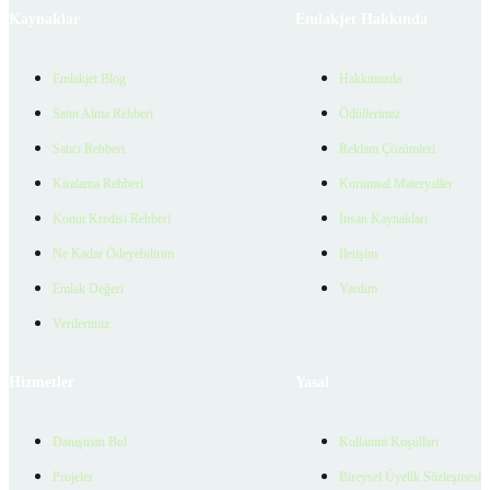
Kaynaklar
Emlakjet Hakkında
Emlakjet Blog
Hakkımızda
Satın Alma Rehberi
Ödüllerimiz
Satıcı Rehberi
Reklam Çözümleri
Kiralama Rehberi
Kurumsal Materyaller
Konut Kredisi Rehberi
İnsan Kaynakları
Ne Kadar Ödeyebilirim
İletişim
Emlak Değeri
Yardım
Verilerimiz
Hizmetler
Yasal
Danışman Bul
Kullanım Koşulları
Projeler
Bireysel Üyelik Sözleşmesi