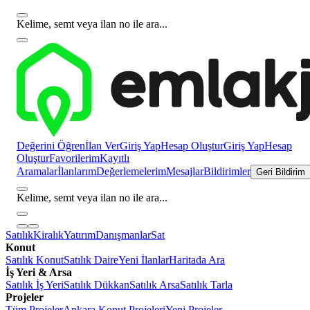
Kelime, semt veya ilan no ile ara...
Değerini Öğren
İlan Ver
Giriş Yap
Hesap Oluştur
Giriş Yap
Hesap
Oluştur
Favorilerim
Kayıtlı
Aramalar
İlanlarım
Değerlemelerim
Mesajlar
Bildirimler
Geri Bildirim
Kelime, semt veya ilan no ile ara...
Satılık
Kiralık
Yatırım
Danışmanlar
Sat
Konut
Satılık Konut
Satılık Daire
Yeni İlanlar
Haritada Ara
İş Yeri & Arsa
Satılık İş Yeri
Satılık Dükkan
Satılık Arsa
Satılık Tarla
Projeler
Tüm Projeler
Ankara Konut Projeleri
Yeni Projeler