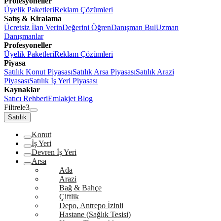
Profesyoneller
Üyelik Paketleri
Reklam Çözümleri
Satış & Kiralama
Ücretsiz İlan Verin
Değerini Öğren
Danışman Bul
Uzman
Danışmanlar
Profesyoneller
Üyelik Paketleri
Reklam Çözümleri
Piyasa
Satılık Konut Piyasası
Satılık Arsa Piyasası
Satılık Arazi
Piyasası
Satılık İş Yeri Piyasası
Kaynaklar
Satıcı Rehberi
Emlakjet Blog
Filtrele
3
Satılık
Konut
İş Yeri
Devren İş Yeri
Arsa
Ada
Arazi
Bağ & Bahçe
Çiftlik
Depo, Antrepo İzinli
Hastane (Sağlık Tesisi)