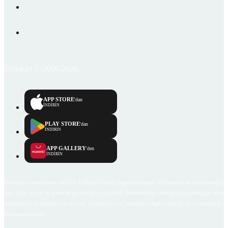
Emlakjet © 2006-2026
APP STORE
'dan
İNDİRİN
PLAY STORE
'dan
İNDİRİN
APP GALLERY
'den
İNDİRİN
Emlakjet.com internet sitesi ve Emlakjet mobil uygulamalarında kullanıcılar tarafından sağlana
ilan, bilgi, içerik ve görselin gerçekliği, orijinalliği, güvenilirliği ve doğruluğuna ilişkin soru
içerikleri giren kullanıcıya ait olup, Emlakjet'in bu hususlarla ilgili herhangi bir sorumluluğu
bulunmamaktadır.