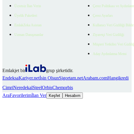
Ücretsiz İlan Verin
Çerez Politikası ve Aydınlat
Üyelik Paketleri
Çerez Ayarları
EmlakZeka Asistan
Kullanıcı Veri Gizliliği Bildi
Uzman Danışmanlar
Ziyaretçi Veri Gizliliği
Müşteri Yetkilisi Veri Gizlili
Aday Aydınlatma Metni
Emlakjet bir
grup şirketidir.
Endeksa
Kariyer.net
İşin Olsun
Sigortam.net
Arabam.com
Hangikredi
Cimri
Neredekal
SteelOrbis
Chemorbis
Ara
Favorilerim
İlan Ver
Keşfet
Hesabım