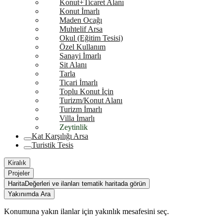
Konut+Ticaret Alanı
Konut İmarlı
Maden Ocağı
Muhtelif Arsa
Okul (Eğitim Tesisi)
Özel Kullanım
Sanayi İmarlı
Sit Alanı
Tarla
Ticari İmarlı
Toplu Konut İçin
Turizm/Konut Alanı
Turizm İmarlı
Villa İmarlı
Zeytinlik
Kat Karşılığı Arsa
Turistik Tesis
Kiralık
Projeler
Harita
Değerleri ve ilanları tematik haritada görün
Yakınımda Ara
Konumuna yakın ilanlar için yakınlık mesafesini seç.