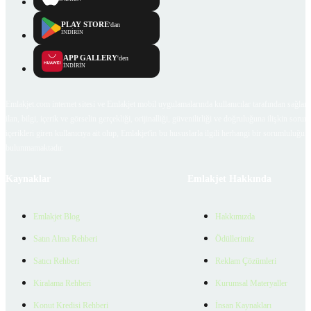
PLAY STORE
'dan
İNDİRİN
APP GALLERY
'den
İNDİRİN
Emlakjet.com internet sitesi ve Emlakjet mobil uygulamalarında kullanıcılar tarafından sağlana
ilan, bilgi, içerik ve görselin gerçekliği, orijinalliği, güvenilirliği ve doğruluğuna ilişkin soru
içerikleri giren kullanıcıya ait olup, Emlakjet'in bu hususlarla ilgili herhangi bir sorumluluğu
bulunmamaktadır.
Kaynaklar
Emlakjet Hakkında
Emlakjet Blog
Hakkımızda
Satın Alma Rehberi
Ödüllerimiz
Satıcı Rehberi
Reklam Çözümleri
Kiralama Rehberi
Kurumsal Materyaller
Konut Kredisi Rehberi
İnsan Kaynakları