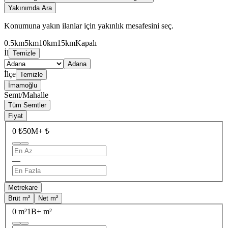
Yakınımda Ara
Konumuna yakın ilanlar için yakınlık mesafesini seç.
0.5km
5km
10km
15km
Kapalı
İl
Temizle
Adana
İlçe
Temizle
İmamoğlu
Semt/Mahalle
Tüm Semtler
Fiyat
0 ₺
50M+ ₺
—
Metrekare
Brüt m²
Net m²
0 m²
1B+ m²