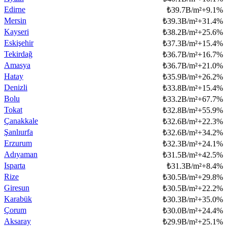
Edirne
₺
39.7B/m²
+
9.1
%
Mersin
₺
39.3B/m²
+
31.4
%
Kayseri
₺
38.2B/m²
+
25.6
%
Eskişehir
₺
37.3B/m²
+
15.4
%
Tekirdağ
₺
36.7B/m²
+
16.7
%
Amasya
₺
36.7B/m²
+
21.0
%
Hatay
₺
35.9B/m²
+
26.2
%
Denizli
₺
33.8B/m²
+
15.4
%
Bolu
₺
33.2B/m²
+
67.7
%
Tokat
₺
32.8B/m²
+
55.9
%
Çanakkale
₺
32.6B/m²
+
22.3
%
Şanlıurfa
₺
32.6B/m²
+
34.2
%
Erzurum
₺
32.3B/m²
+
24.1
%
Adıyaman
₺
31.5B/m²
+
42.5
%
Isparta
₺
31.3B/m²
+
8.4
%
Rize
₺
30.5B/m²
+
29.8
%
Giresun
₺
30.5B/m²
+
22.2
%
Karabük
₺
30.3B/m²
+
35.0
%
Çorum
₺
30.0B/m²
+
24.4
%
Aksaray
₺
29.9B/m²
+
25.1
%