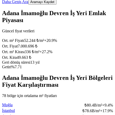
Daha Geniş Ara
Aramayı Kaydet
Adana İmamoğlu Devren İş Yeri Emlak
Piyasası
Güncel fiyat verileri
Ort. m² Fiyatı
52.244 ₺/m²
+
20.9
%
Ort. Fiyat
7.000.696 ₺
Ort. m² Kirası
336 ₺/m²
+
27.2
%
Ort. Kira
49.663 ₺
Geri dönüş süresi
13 yıl
Getiri
%7.71
Adana İmamoğlu Devren İş Yeri Bölgeleri
Fiyat Karşılaştırması
78 bölge için ortalama m² fiyatları
Muğla
₺
80.4B/m²
+
9.4
%
İstanbul
₺
78.6B/m²
+
17.9
%