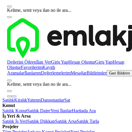
Kelime, semt veya ilan no ile ara...
Değerini Öğren
İlan Ver
Giriş Yap
Hesap Oluştur
Giriş Yap
Hesap
Oluştur
Favorilerim
Kayıtlı
Aramalar
İlanlarım
Değerlemelerim
Mesajlar
Bildirimler
Geri Bildirim
Kelime, semt veya ilan no ile ara...
Satılık
Kiralık
Yatırım
Danışmanlar
Sat
Konut
Satılık Konut
Satılık Daire
Yeni İlanlar
Haritada Ara
İş Yeri & Arsa
Satılık İş Yeri
Satılık Dükkan
Satılık Arsa
Satılık Tarla
Projeler
Tüm Projeler
Ankara Konut Projeleri
Yeni Projeler