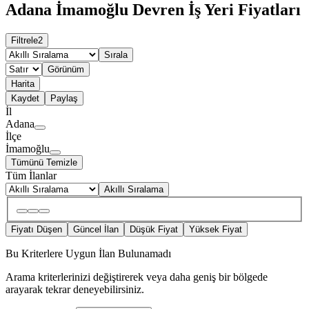
Adana İmamoğlu Devren İş Yeri Fiyatları
Filtrele
2
Sırala
Görünüm
Harita
Kaydet
Paylaş
İl
Adana
İlçe
İmamoğlu
Tümünü Temizle
Tüm İlanlar
Akıllı Sıralama
Fiyatı Düşen
Güncel İlan
Düşük Fiyat
Yüksek Fiyat
Bu Kriterlere Uygun İlan Bulunamadı
Arama kriterlerinizi değiştirerek veya daha geniş bir bölgede
arayarak tekrar deneyebilirsiniz.