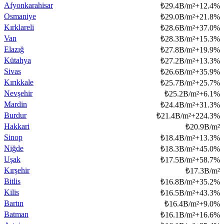
Afyonkarahisar
₺
29.4B/m²
+
12.4
%
Osmaniye
₺
29.0B/m²
+
21.8
%
Kırklareli
₺
28.6B/m²
+
37.0
%
Van
₺
28.3B/m²
+
15.3
%
Elazığ
₺
27.8B/m²
+
19.9
%
Kütahya
₺
27.2B/m²
+
13.3
%
Sivas
₺
26.6B/m²
+
35.9
%
Kırıkkale
₺
25.7B/m²
+
25.7
%
Nevşehir
₺
25.2B/m²
+
6.1
%
Mardin
₺
24.4B/m²
+
31.3
%
Burdur
₺
21.4B/m²
+
224.3
%
Hakkari
₺
20.9B/m²
Sinop
₺
18.4B/m²
+
13.3
%
Niğde
₺
18.3B/m²
+
45.0
%
Uşak
₺
17.5B/m²
+
58.7
%
Kırşehir
₺
17.3B/m²
Bitlis
₺
16.8B/m²
+
35.2
%
Kilis
₺
16.5B/m²
+
43.3
%
Bartın
₺
16.4B/m²
+
9.0
%
Batman
₺
16.1B/m²
+
16.6
%