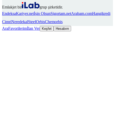
Emlakjet bir
grup şirketidir.
Endeksa
Kariyer.net
İşin Olsun
Sigortam.net
Arabam.com
Hangikredi
Cimri
Neredekal
SteelOrbis
Chemorbis
Ara
Favorilerim
İlan Ver
Keşfet
Hesabım