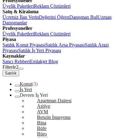
Profesyoneller
Üyelik Paketleri
Reklam Çözümleri
Satış & Kiralama
Ücretsiz İlan Verin
Değerini Öğren
Danışman Bul
Uzman
Danışmanlar
Profesyoneller
Üyelik Paketleri
Reklam Çözümleri
Piyasa
Satılık Konut Piyasası
Satılık Arsa Piyasası
Satılık Arazi
Piyasası
Satılık İş Yeri Piyasası
Kaynaklar
Satıcı Rehberi
Emlakjet Blog
Filtrele
2
Satılık
Konut
(3)
İş Yeri
Devren İş Yeri
Apartman Dairesi
Atölye
AVM
Benzin İstasyonu
Bina
Büfe
Büro