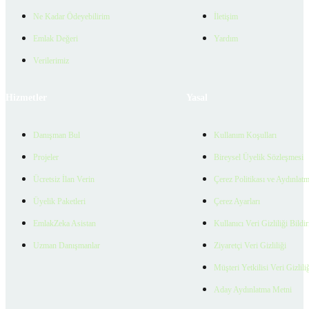
Ne Kadar Ödeyebilirim
İletişim
Emlak Değeri
Yardım
Verilerimiz
Hizmetler
Yasal
Danışman Bul
Kullanım Koşulları
Projeler
Bireysel Üyelik Sözleşmesi
Ücretsiz İlan Verin
Çerez Politikası ve Aydınlat
Üyelik Paketleri
Çerez Ayarları
EmlakZeka Asistan
Kullanıcı Veri Gizliliği Bildi
Uzman Danışmanlar
Ziyaretçi Veri Gizliliği
Müşteri Yetkilisi Veri Gizlili
Aday Aydınlatma Metni