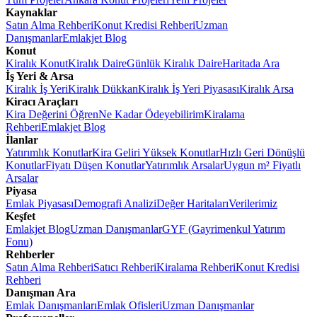
Kaynaklar
Satın Alma Rehberi
Konut Kredisi Rehberi
Uzman
Danışmanlar
Emlakjet Blog
Konut
Kiralık Konut
Kiralık Daire
Günlük Kiralık Daire
Haritada Ara
İş Yeri & Arsa
Kiralık İş Yeri
Kiralık Dükkan
Kiralık İş Yeri Piyasası
Kiralık Arsa
Kiracı Araçları
Kira Değerini Öğren
Ne Kadar Ödeyebilirim
Kiralama
Rehberi
Emlakjet Blog
İlanlar
Yatırımlık Konutlar
Kira Geliri Yüksek Konutlar
Hızlı Geri Dönüşlü
Konutlar
Fiyatı Düşen Konutlar
Yatırımlık Arsalar
Uygun m² Fiyatlı
Arsalar
Piyasa
Emlak Piyasası
Demografi Analizi
Değer Haritaları
Verilerimiz
Keşfet
Emlakjet Blog
Uzman Danışmanlar
GYF (Gayrimenkul Yatırım
Fonu)
Rehberler
Satın Alma Rehberi
Satıcı Rehberi
Kiralama Rehberi
Konut Kredisi
Rehberi
Danışman Ara
Emlak Danışmanları
Emlak Ofisleri
Uzman Danışmanlar