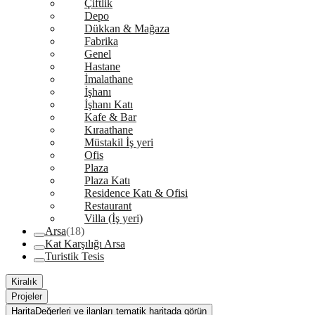
Çiftlik
Depo
Dükkan & Mağaza
Fabrika
Genel
Hastane
İmalathane
İşhanı
İşhanı Katı
Kafe & Bar
Kıraathane
Müstakil İş yeri
Ofis
Plaza
Plaza Katı
Residence Katı & Ofisi
Restaurant
Villa (İş yeri)
Arsa
(18)
Kat Karşılığı Arsa
Turistik Tesis
Kiralık
Projeler
Harita
Değerleri ve ilanları tematik haritada görün