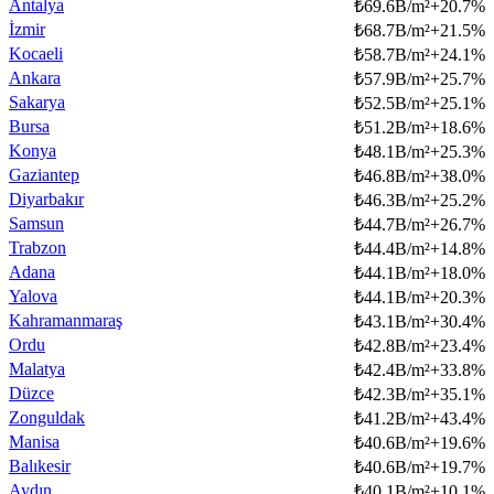
Antalya
₺
69.6B/m²
+
20.7
%
İzmir
₺
68.7B/m²
+
21.5
%
Kocaeli
₺
58.7B/m²
+
24.1
%
Ankara
₺
57.9B/m²
+
25.7
%
Sakarya
₺
52.5B/m²
+
25.1
%
Bursa
₺
51.2B/m²
+
18.6
%
Konya
₺
48.1B/m²
+
25.3
%
Gaziantep
₺
46.8B/m²
+
38.0
%
Diyarbakır
₺
46.3B/m²
+
25.2
%
Samsun
₺
44.7B/m²
+
26.7
%
Trabzon
₺
44.4B/m²
+
14.8
%
Adana
₺
44.1B/m²
+
18.0
%
Yalova
₺
44.1B/m²
+
20.3
%
Kahramanmaraş
₺
43.1B/m²
+
30.4
%
Ordu
₺
42.8B/m²
+
23.4
%
Malatya
₺
42.4B/m²
+
33.8
%
Düzce
₺
42.3B/m²
+
35.1
%
Zonguldak
₺
41.2B/m²
+
43.4
%
Manisa
₺
40.6B/m²
+
19.6
%
Balıkesir
₺
40.6B/m²
+
19.7
%
Aydın
₺
40.1B/m²
+
10.1
%