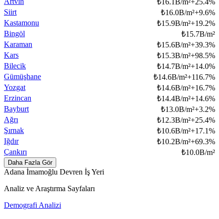
Artvin
₺
16.1B/m²
+
25.4
%
Siirt
₺
16.0B/m²
+
9.6
%
Kastamonu
₺
15.9B/m²
+
19.2
%
Bingöl
₺
15.7B/m²
Karaman
₺
15.6B/m²
+
39.3
%
Kars
₺
15.3B/m²
+
98.5
%
Bilecik
₺
14.7B/m²
+
14.0
%
Gümüşhane
₺
14.6B/m²
+
116.7
%
Yozgat
₺
14.6B/m²
+
16.7
%
Erzincan
₺
14.4B/m²
+
14.6
%
Bayburt
₺
13.0B/m²
+
3.2
%
Ağrı
₺
12.3B/m²
+
25.4
%
Şırnak
₺
10.6B/m²
+
17.1
%
Iğdır
₺
10.2B/m²
+
69.3
%
Çankırı
₺
10.0B/m²
Daha Fazla Gör
Adana İmamoğlu Devren İş Yeri
Analiz ve Araştırma Sayfaları
Demografi Analizi