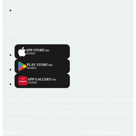
Emlakjet © 2006-2026
APP STORE
'dan
İNDİRİN
PLAY STORE
'dan
İNDİRİN
APP GALLERY
'den
İNDİRİN
Emlakjet.com internet sitesi ve Emlakjet mobil uygulamalarında kullanıcılar tarafından sağlana
ilan, bilgi, içerik ve görselin gerçekliği, orijinalliği, güvenilirliği ve doğruluğuna ilişkin soru
içerikleri giren kullanıcıya ait olup, Emlakjet'in bu hususlarla ilgili herhangi bir sorumluluğu
bulunmamaktadır.
Kaynaklar
Emlakjet Hakkında