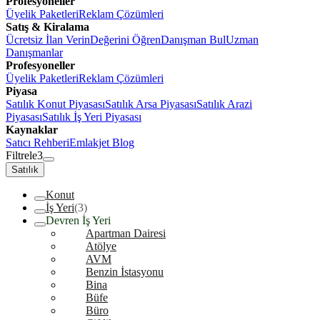
Profesyoneller
Üyelik Paketleri
Reklam Çözümleri
Satış & Kiralama
Ücretsiz İlan Verin
Değerini Öğren
Danışman Bul
Uzman
Danışmanlar
Profesyoneller
Üyelik Paketleri
Reklam Çözümleri
Piyasa
Satılık Konut Piyasası
Satılık Arsa Piyasası
Satılık Arazi
Piyasası
Satılık İş Yeri Piyasası
Kaynaklar
Satıcı Rehberi
Emlakjet Blog
Filtrele
3
Satılık
Konut
İş Yeri
(3)
Devren İş Yeri
Apartman Dairesi
Atölye
AVM
Benzin İstasyonu
Bina
Büfe
Büro