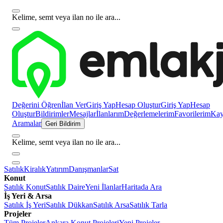
Kelime, semt veya ilan no ile ara...
Değerini Öğren
İlan Ver
Giriş Yap
Hesap Oluştur
Giriş Yap
Hesap
Oluştur
Bildirimler
Mesajlar
İlanlarım
Değerlemelerim
Favorilerim
Kayı
Aramalar
Geri Bildirim
Kelime, semt veya ilan no ile ara...
Satılık
Kiralık
Yatırım
Danışmanlar
Sat
Konut
Satılık Konut
Satılık Daire
Yeni İlanlar
Haritada Ara
İş Yeri & Arsa
Satılık İş Yeri
Satılık Dükkan
Satılık Arsa
Satılık Tarla
Projeler
Tüm Projeler
Ankara Konut Projeleri
Yeni Projeler