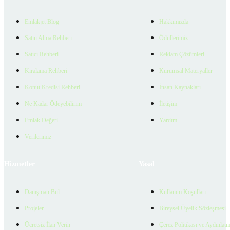
Emlakjet Blog
Hakkımızda
Satın Alma Rehberi
Ödüllerimiz
Satıcı Rehberi
Reklam Çözümleri
Kiralama Rehberi
Kurumsal Materyaller
Konut Kredisi Rehberi
İnsan Kaynakları
Ne Kadar Ödeyebilirim
İletişim
Emlak Değeri
Yardım
Verilerimiz
Hizmetler
Yasal
Danışman Bul
Kullanım Koşulları
Projeler
Bireysel Üyelik Sözleşmesi
Ücretsiz İlan Verin
Çerez Politikası ve Aydınlat