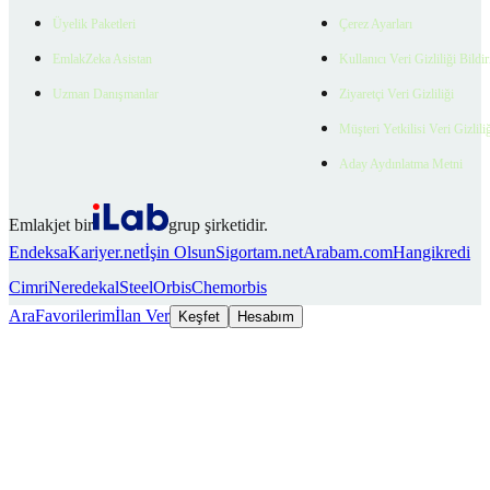
Üyelik Paketleri
Çerez Ayarları
EmlakZeka Asistan
Kullanıcı Veri Gizliliği Bildi
Uzman Danışmanlar
Ziyaretçi Veri Gizliliği
Müşteri Yetkilisi Veri Gizlili
Aday Aydınlatma Metni
Emlakjet bir
grup şirketidir.
Endeksa
Kariyer.net
İşin Olsun
Sigortam.net
Arabam.com
Hangikredi
Cimri
Neredekal
SteelOrbis
Chemorbis
Ara
Favorilerim
İlan Ver
Keşfet
Hesabım