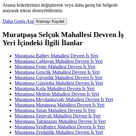
Arama kriterlerinizi değiştirerek veya daha geniş bir bölgede
arayarak tekrar deneyebilirsiniz.
Daha Geniş Ara
Aramayı Kaydet
Muratpaşa Selçuk Mahallesi Devren İş
Yeri İçindeki İlgili İlanlar
Muratpaşa Balbey Mahallesi Devren İş Yeri
Muratpaşa Çağlayan Mahallesi Devren İş Yeri
Muratpaşa Fener Mahallesi Devren İş Yeri
Muratpaşa Gençlik Mahallesi Devren İş Yeri
Muratpaşa Güvenlik Mahallesi Devren İş Yeri
Muratpaşa Güzeloba Mahallesi Devren İş Yeri
Muratpaşa Kışla Mahallesi Devren İş Yeri
Muratpaşa Meltem Mahallesi Devren İş Yeri
Muratpaşa Meydankavağı Mahallesi Devren İş Yeri
Muratpaşa Muratpaşa Mahallesi Devren İş Yeri
Muratpaşa Sinan Mahallesi Devren İş Yeri
Muratpaşa Şirinyalı Mahallesi Devren İş Yeri
Muratpaşa Tahılpazarı Mahallesi Devren İş Yeri
Muratpaşa Yeşilbahçe Mahallesi Devren İş Yeri
Muratpaşa Zerdalilik Mahallesi Devren İş Yeri