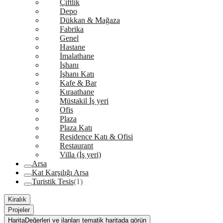
Çiftlik
Depo
Dükkan & Mağaza
Fabrika
Genel
Hastane
İmalathane
İşhanı
İşhanı Katı
Kafe & Bar
Kıraathane
Müstakil İş yeri
Ofis
Plaza
Plaza Katı
Residence Katı & Ofisi
Restaurant
Villa (İş yeri)
Arsa
Kat Karşılığı Arsa
Turistik Tesis
(1)
Kiralık
Projeler
Harita
Değerleri ve ilanları tematik haritada görün