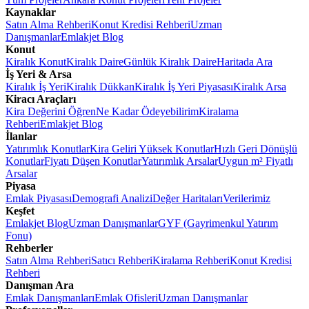
Kaynaklar
Satın Alma Rehberi
Konut Kredisi Rehberi
Uzman
Danışmanlar
Emlakjet Blog
Konut
Kiralık Konut
Kiralık Daire
Günlük Kiralık Daire
Haritada Ara
İş Yeri & Arsa
Kiralık İş Yeri
Kiralık Dükkan
Kiralık İş Yeri Piyasası
Kiralık Arsa
Kiracı Araçları
Kira Değerini Öğren
Ne Kadar Ödeyebilirim
Kiralama
Rehberi
Emlakjet Blog
İlanlar
Yatırımlık Konutlar
Kira Geliri Yüksek Konutlar
Hızlı Geri Dönüşlü
Konutlar
Fiyatı Düşen Konutlar
Yatırımlık Arsalar
Uygun m² Fiyatlı
Arsalar
Piyasa
Emlak Piyasası
Demografi Analizi
Değer Haritaları
Verilerimiz
Keşfet
Emlakjet Blog
Uzman Danışmanlar
GYF (Gayrimenkul Yatırım
Fonu)
Rehberler
Satın Alma Rehberi
Satıcı Rehberi
Kiralama Rehberi
Konut Kredisi
Rehberi
Danışman Ara
Emlak Danışmanları
Emlak Ofisleri
Uzman Danışmanlar