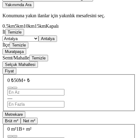
Yakınımda Ara
Konumuna yakın ilanlar için yakınlık mesafesini seç.
0.5km
5km
10km
15km
Kapalı
İl
Temizle
Antalya
İlçe
Temizle
Muratpaşa
Semt/Mahalle
Temizle
Selçuk Mahallesi
Fiyat
0 ₺
50M+ ₺
—
Metrekare
Brüt m²
Net m²
0 m²
1B+ m²