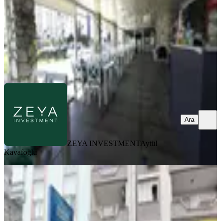
7.500.000 ₺
ZEYA INVESTMENT
Aytül Kavafoğlu
Ara
Ara
ZEYA INVESTMENT
Aytül
Kavafoğlu
Ruhsat, İsim Hakkı Ve Tüm Ekipman
İle Devren Kiralık Çok Merkezi
Muratpaşa, Sedir Mahallesi