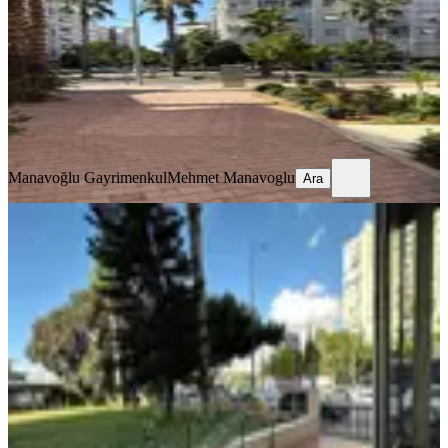
1 Oda
·
35 m²
·
Düz Giriş (Zemin)
·
11.07.2025
450.000 ₺
Manavoğlu Gayrimenkul
Mehmet Manavoglu
Ara
Manavoğlu Gayrimenkul
Mehmet Manavoglu
Ara
Araç Ve İnsan Trafiğinin En Yoğun
Olduğu Bölgede Cafe&restorant
Muratpaşa, Meltem Mahallesi
1 Oda
·
550 m²
·
Düz Giriş (Zemin)
·
12.11.2025
21.000.000 ₺