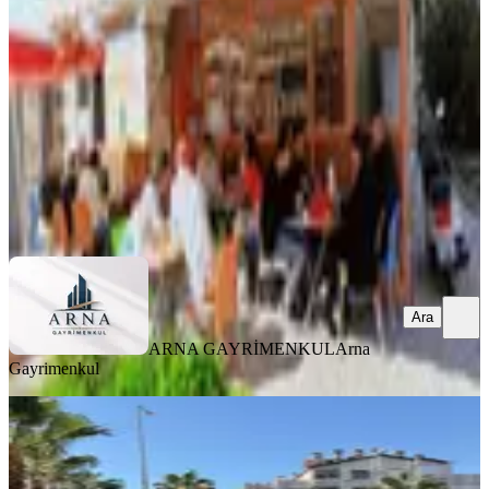
Muratpaşa, Çağlayan Mahallesi
77 m²
·
Düz Giriş (Zemin)
·
20.01.2026
1.000.000 ₺
ARNA GAYRİMENKUL
Arna Gayrimenkul
Ara
Ara
ARNA GAYRİMENKUL
Arna
Gayrimenkul
Devren Kiralık Terzi
Muratpaşa, Yeşilbahçe Mahallesi