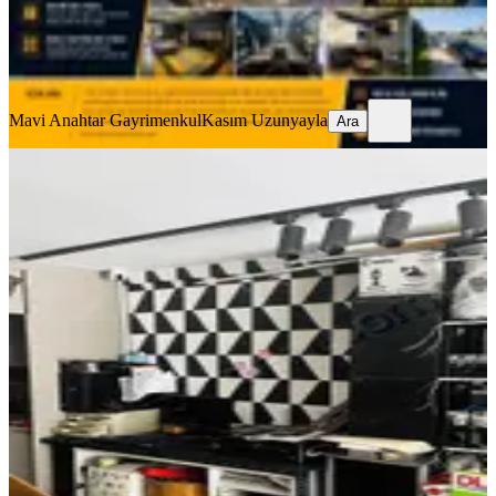
Mavi Anahtar Gayrimenkul
Kasım Uzunyayla
Ara
Mavi Anahtar Gayrimenkul
Kasım Uzunyayla
Ara
Tekelioğlu Caddesinde Tabela Değeri
Yüksek Devren Kiralık Mağaza
Muratpaşa, Fener Mahallesi
1 Oda
·
27 m²
·
Düz Giriş (Zemin)
·
18.11.2025
1.250.000 ₺
KW By Kadir Gayrimenkul Danışmanlığı
Kadir Dişci
Ara