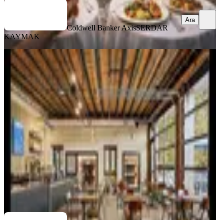
Ara
Coldwell Banker Axis
SERDAR
KAYMAK
Özdilek Avm Bölgesinde Yüksek
Cirolu Franchise Coffeeshop Fırsat
Muratpaşa, Güvenlik Mahallesi
1 Oda
·
1000 m²
·
Düz Giriş (Zemin)
·
28.03.2026
25.000.000 ₺
INVESTCO YATIRIM DANIŞMANLIĞI
Ömer Okçuoğlu
Ara