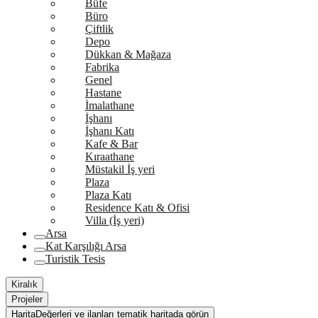
Büfe
Büro
Çiftlik
Depo
Dükkan & Mağaza
Fabrika
Genel
Hastane
İmalathane
İşhanı
İşhanı Katı
Kafe & Bar
Kıraathane
Müstakil İş yeri
Plaza
Plaza Katı
Residence Katı & Ofisi
Villa (İş yeri)
Arsa
Kat Karşılığı Arsa
Turistik Tesis
Kiralık
Projeler
Harita
Değerleri ve ilanları tematik haritada görün