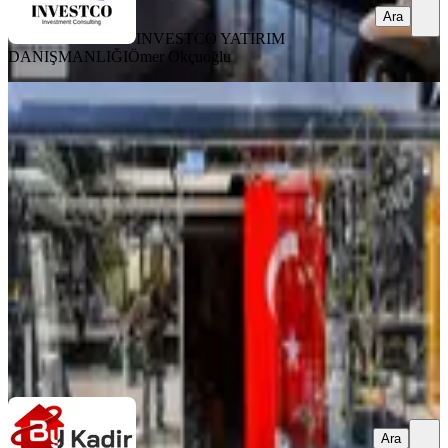
Ara
INVESTCO YATIRIM
DANIŞMANLIĞI
Ömer Okçuoğlu
%
4
Tekelioğlu Cd. Tabela Değeri Yüksek
Devren Kiralık Mağaza
Muratpaşa, Fener Mahallesi
1 Oda
·
28 m²
·
Düz Giriş (Zemin)
·
24.04.2026
1.200.000 ₺
1.250.000 ₺
KW By Kadir Gayrimenkul Danışmanlığı
Kadir Dişci
Ara
Ara