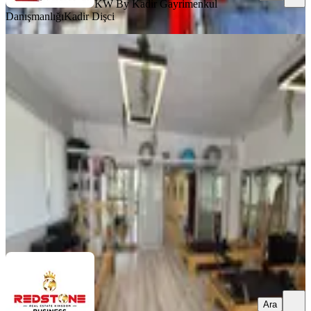
KW By Kadir Gayrimenkul
Danışmanlığı
Kadir Dişci
%
13
Devren Kiralık Anahtar Teslim Pilates
Stüdyosu
Muratpaşa, Yeşilbahçe Mahallesi
4 Oda
·
141 m²
·
Düz Giriş (Zemin)
·
09.07.2026
1.300.000 ₺
1.500.000 ₺
Redstone Business
IŞIL ALPASLAN GÜLHAN
Ara
Ara