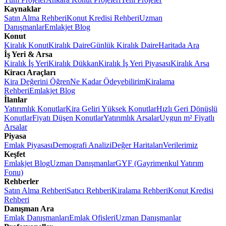
Kaynaklar
Satın Alma Rehberi
Konut Kredisi Rehberi
Uzman
Danışmanlar
Emlakjet Blog
Konut
Kiralık Konut
Kiralık Daire
Günlük Kiralık Daire
Haritada Ara
İş Yeri & Arsa
Kiralık İş Yeri
Kiralık Dükkan
Kiralık İş Yeri Piyasası
Kiralık Arsa
Kiracı Araçları
Kira Değerini Öğren
Ne Kadar Ödeyebilirim
Kiralama
Rehberi
Emlakjet Blog
İlanlar
Yatırımlık Konutlar
Kira Geliri Yüksek Konutlar
Hızlı Geri Dönüşlü
Konutlar
Fiyatı Düşen Konutlar
Yatırımlık Arsalar
Uygun m² Fiyatlı
Arsalar
Piyasa
Emlak Piyasası
Demografi Analizi
Değer Haritaları
Verilerimiz
Keşfet
Emlakjet Blog
Uzman Danışmanlar
GYF (Gayrimenkul Yatırım
Fonu)
Rehberler
Satın Alma Rehberi
Satıcı Rehberi
Kiralama Rehberi
Konut Kredisi
Rehberi
Danışman Ara
Emlak Danışmanları
Emlak Ofisleri
Uzman Danışmanlar