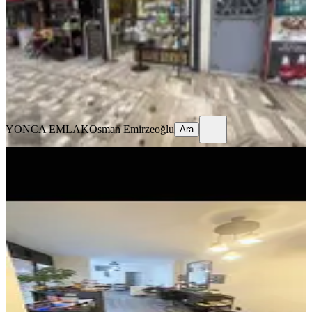
1 Oda
·
25 m²
·
Düz Giriş (Zemin)
·
03.03.2026
2.500.000 ₺
YONCA EMLAK
Osman Emirzeoğlu
Ara
YONCA EMLAK
Osman Emirzeoğlu
Ara
Meydankavağında Devren Kiralık
Bayan Kuaförü Ve Tırnak Bakımı
Muratpaşa, Meydankavağı Mahallesi
1 Oda
·
31 m²
·
Düz Giriş (Zemin)
·
03.01.2026
500.000 ₺