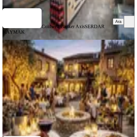
Ara
Ara
Coldwell Banker Axis
SERDAR
KAYMAK
Kaleiçinde Tarihi Taş Binada Avlulu
Lüks Restoran | Devren
Muratpaşa, Kılınçarslan Mahallesi
351 m²
·
Düz Giriş (Zemin)
·
15.03.2026
15.000.000 ₺
Coldwell Banker Axis
SERDAR KAYMAK
Ara