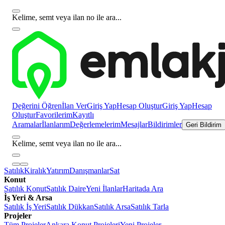
Kelime, semt veya ilan no ile ara...
Değerini Öğren
İlan Ver
Giriş Yap
Hesap Oluştur
Giriş Yap
Hesap
Oluştur
Favorilerim
Kayıtlı
Aramalar
İlanlarım
Değerlemelerim
Mesajlar
Bildirimler
Geri Bildirim
Kelime, semt veya ilan no ile ara...
Satılık
Kiralık
Yatırım
Danışmanlar
Sat
Konut
Satılık Konut
Satılık Daire
Yeni İlanlar
Haritada Ara
İş Yeri & Arsa
Satılık İş Yeri
Satılık Dükkan
Satılık Arsa
Satılık Tarla
Projeler
Tüm Projeler
Ankara Konut Projeleri
Yeni Projeler