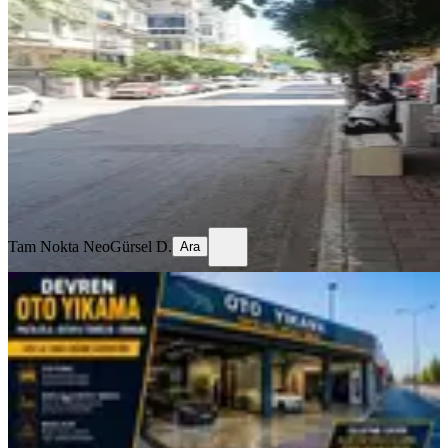
Lokanta Ya Uygun Dükkan
Muratpaşa, Altındağ Mahallesi
1 Oda
·
136 m²
·
Düz Giriş (Zemin)
·
17.07.2026
1.250.000 ₺
1.650.000 ₺
Tam Nokta Neo
Gürsel D.
Ara
Tam Nokta Neo
Gürsel D.
Ara
YENİ
Kızılarık Mah.oto Yıkama Devren
Satılık
Muratpaşa, Kızılarık Mahallesi
1 Oda
·
451 m²
·
Düz Giriş (Zemin)
·
03.08.2026
1.200.000 ₺