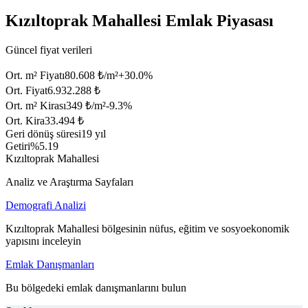
Kızıltoprak Mahallesi Emlak Piyasası
Güncel fiyat verileri
Ort. m² Fiyatı
80.608 ₺/m²
+
30.0
%
Ort. Fiyat
6.932.288 ₺
Ort. m² Kirası
349 ₺/m²
-9.3
%
Ort. Kira
33.494 ₺
Geri dönüş süresi
19 yıl
Getiri
%5.19
Kızıltoprak Mahallesi
Analiz ve Araştırma Sayfaları
Demografi Analizi
Kızıltoprak Mahallesi bölgesinin nüfus, eğitim ve sosyoekonomik
yapısını inceleyin
Emlak Danışmanları
Bu bölgedeki emlak danışmanlarını bulun