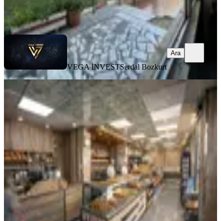
VEGA İNVEST
Serdal Bozkurt
Ara
Ara
VEGA İNVEST
Serdal Bozkurt
%
6
Ana Cadde Üzerinde Ekmek Ruhsatlı
Fırın Hazır Kurulu Devren
Muratpaşa, Sedir Mahallesi
1 Oda
·
501 m²
·
Düz Giriş (Zemin)
·
20.02.2026
11.500.000 ₺
12.250.000 ₺
Coldwell Banker Axis
SERDAR KAYMAK