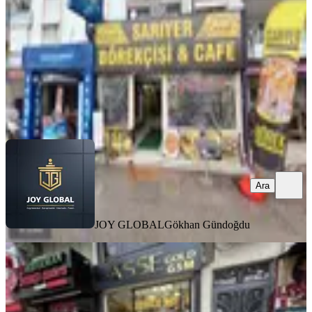
1 Oda
·
200 m²
·
Düz Giriş (Zemin)
·
03.06.2026
1.250.000 ₺
JOY GLOBAL
Gökhan Gündoğdu
Ara
Ara
JOY GLOBAL
Gökhan Gündoğdu
Antalya Muratpaşa Haşim İşcan
Mahallesi Devren Satılık Dükkan
Muratpaşa, Haşimişcan Mahallesi