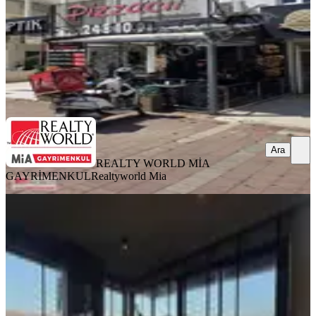
1.300.000 ₺
REALTY WORLD MİA GAYRİMENKUL
Realtyworld Mia
Ara
Ara
REALTY WORLD MİA
GAYRİMENKUL
Realtyworld Mia
Özel Tasarım Akıllı Sistem Devren
Ofis Fırsatı
Muratpaşa, Kızıltoprak Mahallesi
1 Oda
·
135 m²
·
Düz Giriş (Zemin)
·
20.05.2026
2.750.000 ₺