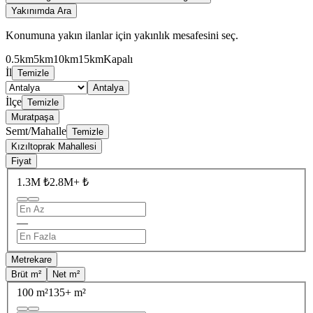
Yakınımda Ara
Konumuna yakın ilanlar için yakınlık mesafesini seç.
0.5km
5km
10km
15km
Kapalı
İl
Temizle
Antalya
İlçe
Temizle
Muratpaşa
Semt/Mahalle
Temizle
Kızıltoprak Mahallesi
Fiyat
1.3M ₺
2.8M+ ₺
—
Metrekare
Brüt m²
Net m²
100 m²
135+ m²