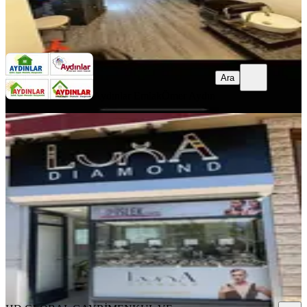
Aydınlar Emlak
Ömer Aydın
Ara
Ara
Aydınlar Emlak
Ömer Aydın
Işıklarda Kafeler Bölgesinde Cadde
Üzeri Pırlanta Mağazası
Muratpaşa, Meltem Mahallesi
1 Oda
·
25 m²
·
Düz Giriş (Zemin)
·
14.07.2026
3.200.000 ₺
HD GLOBAL GAYRİMENKUL VE İNŞAAT
Husamettin Durak
Ara