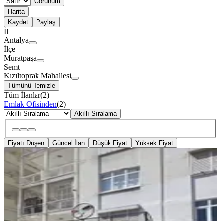
Görünüm
Harita
Kaydet
Paylaş
İl
Antalya
İlçe
Muratpaşa
Semt
Kızıltoprak Mahallesi
Tümünü Temizle
Tüm İlanlar
(
2
)
Emlak Ofisinden
(
2
)
Akıllı Sıralama
Fiyatı Düşen
Güncel İlan
Düşük Fiyat
Yüksek Fiyat
Kızıltoprak Mah. Devren Kiralık Tam
Donanımlı Pizza Dükkanı
Muratpaşa, Kızıltoprak Mahallesi
100 m²
·
Düz Giriş (Zemin)
·
29.06.2026