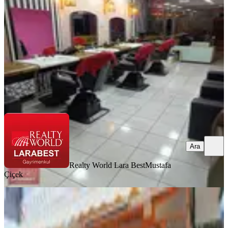
2 Oda
·
107 m²
·
Düz Giriş (Zemin)
·
21.07.2026
460.000 ₺
Realty World Lara Best
Mustafa Çiçek
Ara
Ara
Realty World Lara Best
Mustafa
Çiçek
Muratpaşa Çağlayan'da İşlek Sokak
Cepheli Devren Kiralık İşyeri