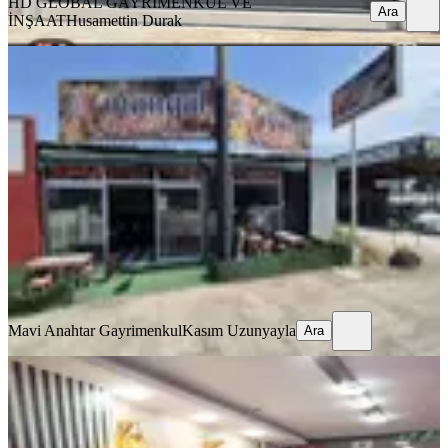
HD GLOBAL GAYRİMENKUL VE
Ara
İNŞAAT
Husamettin Durak
%
24
Antalya Güzelbağ Mah.faal Durumda
Devren Kiralık Kebap Salonu
Muratpaşa, Yenigöl Mahallesi
111 m²
·
Düz Giriş (Zemin)
·
11.06.2026
550.000 ₺
725.000 ₺
Mavi Anahtar Gayrimenkul
Kasım Uzunyayla
Ara
Mavi Anahtar Gayrimenkul
Kasım Uzunyayla
Ara
️ Larada Kaçırılmayacak Berber
Salonu Fırsatı️
Muratpaşa, Güzeloba Mahallesi