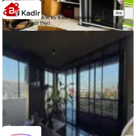
Ara
KW By Kadir Gayrimenkul
Danışmanlığı
Kadir Dişci
Özel Tasarım Akıllı Sistem Devren
Ofis Fırsatı
Muratpaşa, Kızıltoprak Mahallesi
1 Oda
·
135 m²
·
Düz Giriş (Zemin)
·
20.05.2026
2.750.000 ₺
INVESTCO YATIRIM DANIŞMANLIĞI
Ömer Okçuoğlu
Ara