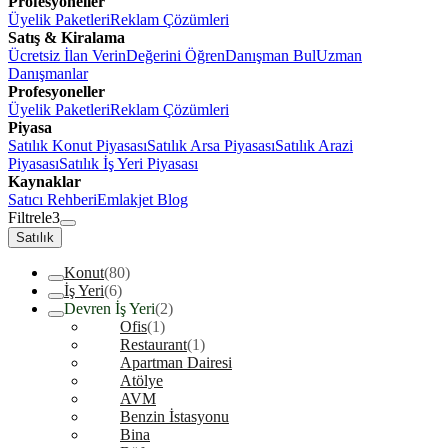
Profesyoneller
Üyelik Paketleri
Reklam Çözümleri
Satış & Kiralama
Ücretsiz İlan Verin
Değerini Öğren
Danışman Bul
Uzman
Danışmanlar
Profesyoneller
Üyelik Paketleri
Reklam Çözümleri
Piyasa
Satılık Konut Piyasası
Satılık Arsa Piyasası
Satılık Arazi
Piyasası
Satılık İş Yeri Piyasası
Kaynaklar
Satıcı Rehberi
Emlakjet Blog
Filtrele
3
Satılık
Konut
(80)
İş Yeri
(6)
Devren İş Yeri
(2)
Ofis
(1)
Restaurant
(1)
Apartman Dairesi
Atölye
AVM
Benzin İstasyonu
Bina