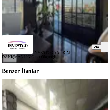
INVESTCO YATIRIM DANIŞMANLIĞI
Ömer Okçuoğlu
Ara
Ara
INVESTCO YATIRIM
DANIŞMANLIĞI
Ömer Okçuoğlu
Benzer İlanlar
Yenigün'de Devren Kiralık Restoran
Muratpaşa, Yenigün Mahallesi
180 m²
·
Düz Giriş (Zemin)
·
28.03.2026