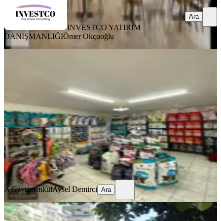
Ara
INVESTCO YATIRIM
DANIŞMANLIĞI
Ömer Okçuoğlu
Guzeloba Anadolu Hastanesi
Arkasında Devren Kiralık İş Yeri
Muratpaşa, Güzeloba Mahallesi
1 Oda
·
130 m²
·
Düz Giriş (Zemin)
·
29.03.2026
750.000 ₺
A Gayrimenkul
Aysel Demirci
Ara
A Gayrimenkul
Aysel Demirci
Ara
%
24
Güllük Teomanpaşa Cad Üzeri