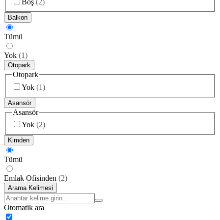
Boş
(
2
)
Balkon
Tümü
Yok
(
1
)
Otopark
Otopark
Yok
(
1
)
Asansör
Asansör
Yok
(
2
)
Kimden
Tümü
Emlak Ofisinden
(
2
)
Arama Kelimesi
Otomatik ara