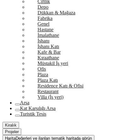
Çiftlik
Depo
Dükkan & Mağaza
Fabrika
Genel
Hastane
İmalathane
İşhanı
İşhanı Katı
Kafe & Bar
Kıraathane
Müstakil İş yeri
Ofis
Plaza
Plaza Katı
Residence Katı & Ofisi
Restaurant
Villa (İş yeri)
Arsa
Kat Karşılığı Arsa
Turistik Tesis
Kiralık
Projeler
Harita
Değerleri ve ilanları tematik haritada görün