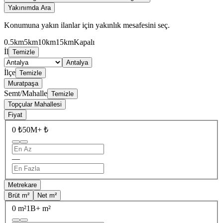
Yakınımda Ara
Konumuna yakın ilanlar için yakınlık mesafesini seç.
0.5km
5km
10km
15km
Kapalı
İl
Temizle
Antalya
İlçe
Temizle
Muratpaşa
Semt/Mahalle
Temizle
Topçular Mahallesi
Fiyat
0 ₺
50M+ ₺
—
Metrekare
Brüt m²
Net m²
0 m²
1B+ m²