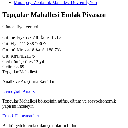
Muratpaşa Zerdalilik Mahallesi Devren İş Yeri
Topçular Mahallesi Emlak Piyasası
Güncel fiyat verileri
Ort. m² Fiyatı
57.738 ₺/m²
-31.1
%
Ort. Fiyat
111.838.506 ₺
Ort. m² Kirası
418 ₺/m²
+
188.7
%
Ort. Kira
78.215 ₺
Geri dönüş süresi
12 yıl
Getiri
%8.69
Topçular Mahallesi
Analiz ve Araştırma Sayfaları
Demografi Analizi
Topçular Mahallesi bölgesinin nüfus, eğitim ve sosyoekonomik
yapısını inceleyin
Emlak Danışmanları
Bu bölgedeki emlak danışmanlarını bulun