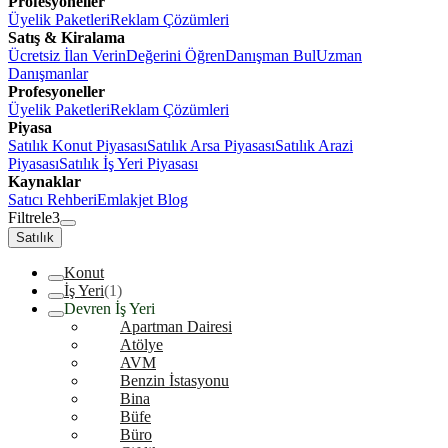
Profesyoneller
Üyelik Paketleri
Reklam Çözümleri
Satış & Kiralama
Ücretsiz İlan Verin
Değerini Öğren
Danışman Bul
Uzman
Danışmanlar
Profesyoneller
Üyelik Paketleri
Reklam Çözümleri
Piyasa
Satılık Konut Piyasası
Satılık Arsa Piyasası
Satılık Arazi
Piyasası
Satılık İş Yeri Piyasası
Kaynaklar
Satıcı Rehberi
Emlakjet Blog
Filtrele
3
Satılık
Konut
İş Yeri
(1)
Devren İş Yeri
Apartman Dairesi
Atölye
AVM
Benzin İstasyonu
Bina
Büfe
Büro