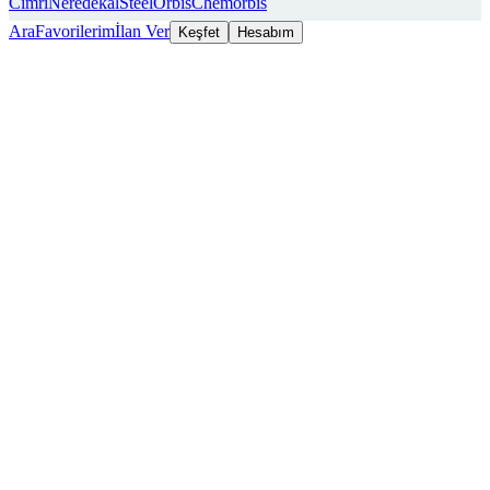
Cimri
Neredekal
SteelOrbis
Chemorbis
Ara
Favorilerim
İlan Ver
Keşfet
Hesabım