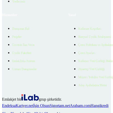
Verilerimiz
Hizmetler
Yasal
Danışman Bul
Kullanım Koşulları
Projeler
Bireysel Üyelik Sözleşmesi
Ücretsiz İlan Verin
Çerez Politikası ve Aydınlat
Üyelik Paketleri
Çerez Ayarları
EmlakZeka Asistan
Kullanıcı Veri Gizliliği Bildi
Uzman Danışmanlar
Ziyaretçi Veri Gizliliği
Müşteri Yetkilisi Veri Gizlili
Aday Aydınlatma Metni
Emlakjet bir
grup şirketidir.
Endeksa
Kariyer.net
İşin Olsun
Sigortam.net
Arabam.com
Hangikredi