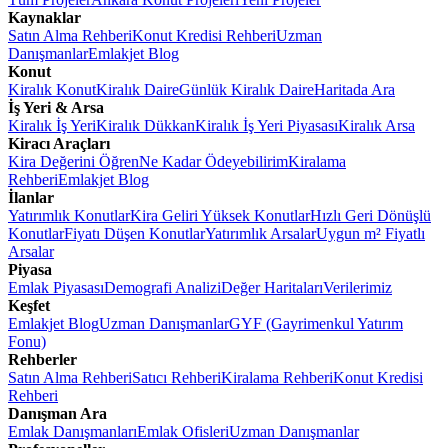
Kaynaklar
Satın Alma Rehberi
Konut Kredisi Rehberi
Uzman
Danışmanlar
Emlakjet Blog
Konut
Kiralık Konut
Kiralık Daire
Günlük Kiralık Daire
Haritada Ara
İş Yeri & Arsa
Kiralık İş Yeri
Kiralık Dükkan
Kiralık İş Yeri Piyasası
Kiralık Arsa
Kiracı Araçları
Kira Değerini Öğren
Ne Kadar Ödeyebilirim
Kiralama
Rehberi
Emlakjet Blog
İlanlar
Yatırımlık Konutlar
Kira Geliri Yüksek Konutlar
Hızlı Geri Dönüşlü
Konutlar
Fiyatı Düşen Konutlar
Yatırımlık Arsalar
Uygun m² Fiyatlı
Arsalar
Piyasa
Emlak Piyasası
Demografi Analizi
Değer Haritaları
Verilerimiz
Keşfet
Emlakjet Blog
Uzman Danışmanlar
GYF (Gayrimenkul Yatırım
Fonu)
Rehberler
Satın Alma Rehberi
Satıcı Rehberi
Kiralama Rehberi
Konut Kredisi
Rehberi
Danışman Ara
Emlak Danışmanları
Emlak Ofisleri
Uzman Danışmanlar