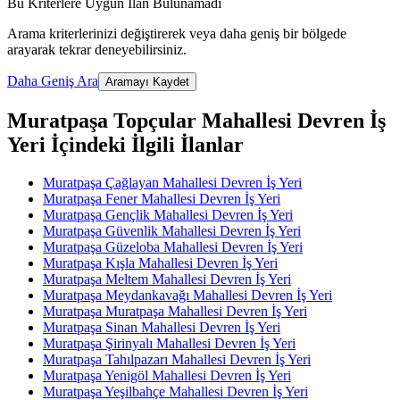
Bu Kriterlere Uygun İlan Bulunamadı
Arama kriterlerinizi değiştirerek veya daha geniş bir bölgede
arayarak tekrar deneyebilirsiniz.
Daha Geniş Ara
Aramayı Kaydet
Muratpaşa Topçular Mahallesi Devren İş
Yeri İçindeki İlgili İlanlar
Muratpaşa Çağlayan Mahallesi Devren İş Yeri
Muratpaşa Fener Mahallesi Devren İş Yeri
Muratpaşa Gençlik Mahallesi Devren İş Yeri
Muratpaşa Güvenlik Mahallesi Devren İş Yeri
Muratpaşa Güzeloba Mahallesi Devren İş Yeri
Muratpaşa Kışla Mahallesi Devren İş Yeri
Muratpaşa Meltem Mahallesi Devren İş Yeri
Muratpaşa Meydankavağı Mahallesi Devren İş Yeri
Muratpaşa Muratpaşa Mahallesi Devren İş Yeri
Muratpaşa Sinan Mahallesi Devren İş Yeri
Muratpaşa Şirinyalı Mahallesi Devren İş Yeri
Muratpaşa Tahılpazarı Mahallesi Devren İş Yeri
Muratpaşa Yenigöl Mahallesi Devren İş Yeri
Muratpaşa Yeşilbahçe Mahallesi Devren İş Yeri