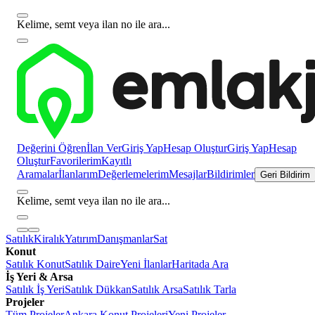
Kelime, semt veya ilan no ile ara...
Değerini Öğren
İlan Ver
Giriş Yap
Hesap Oluştur
Giriş Yap
Hesap
Oluştur
Favorilerim
Kayıtlı
Aramalar
İlanlarım
Değerlemelerim
Mesajlar
Bildirimler
Geri Bildirim
Kelime, semt veya ilan no ile ara...
Satılık
Kiralık
Yatırım
Danışmanlar
Sat
Konut
Satılık Konut
Satılık Daire
Yeni İlanlar
Haritada Ara
İş Yeri & Arsa
Satılık İş Yeri
Satılık Dükkan
Satılık Arsa
Satılık Tarla
Projeler
Tüm Projeler
Ankara Konut Projeleri
Yeni Projeler